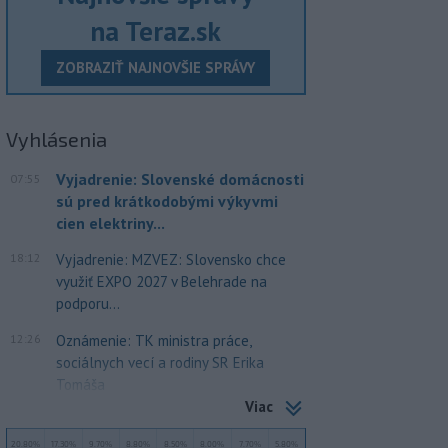
na Teraz.sk
ZOBRAZIŤ NAJNOVŠIE SPRÁVY
Vyhlásenia
Vyjadrenie: Slovenské domácnosti
07:55
sú pred krátkodobými výkyvmi
cien elektriny...
18:12
Vyjadrenie: MZVEZ: Slovensko chce
využiť EXPO 2027 v Belehrade na
podporu...
12:26
Oznámenie: TK ministra práce,
sociálnych vecí a rodiny SR Erika
Tomáša
Viac