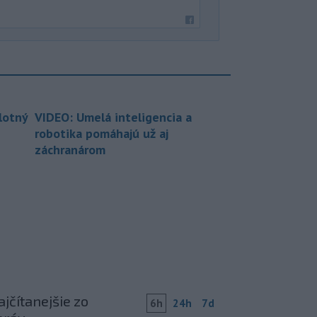
lotný
VIDEO: Umelá inteligencia a
robotika pomáhajú už aj
záchranárom
jčítanejšie zo
6h
24h
7d