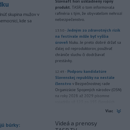
Slovnaft horí uskladnený ropný
dku
produkt.
TASR o tom informovala
rafinéria s tým, že obyvateľom nehrozí
dnúť skupina mužov v
nebezpečenstvo.
nemocnici, kde sa
-
Jedným zo zdravotných rizík
13:50
na festivale môže byť vyššia
úroveň
hluku. Je preto dobré držať sa
ďalej od reproduktorov, používať
chrániče sluchu či dodržiavať
prestávky.
-
Podporu kandidatúre
12:49
Slovenskej republiky na nestále
členstvo
v Bezpečnostnej rade
Organizácie Spojených národov (OSN)
na roky 2028 až 2029 písomne
vyjadrilo už 123 zo 193 členských
štátov OSN.
Viac
-
Násilie páchané pre rasovú
12:31
Videá a prenosy
jú búrky:
nenávisť alebo pre príslušnosť k