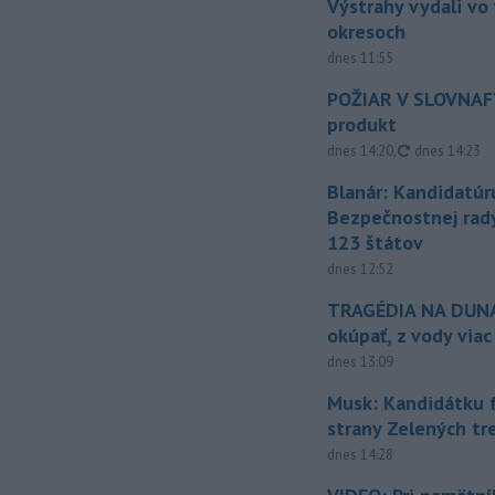
Výstrahy vydali vo
okresoch
dnes 11:55
POŽIAR V SLOVNAFT
produkt
aktualizovan
dnes 14:20
,
dnes 14:23
Blanár: Kandidatúr
Bezpečnostnej rad
123 štátov
dnes 12:52
TRAGÉDIA NA DUNAJ
okúpať, z vody viac
dnes 13:09
Musk: Kandidátku 
strany Zelených tr
dnes 14:28