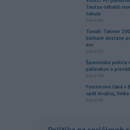
VIDEO: Pri pamätn
Tautza odhalili no
tabule
dnes 13:06
Tomáš: Takmer 200
búrkach dostane p
eur
dnes 12:53
Španielska polícia 
pašerákov a prevá
dnes 12:39
Forsterovú čaká v
opäť dvojboj, Volka
dnes 11:43
Politika na sociálnych 