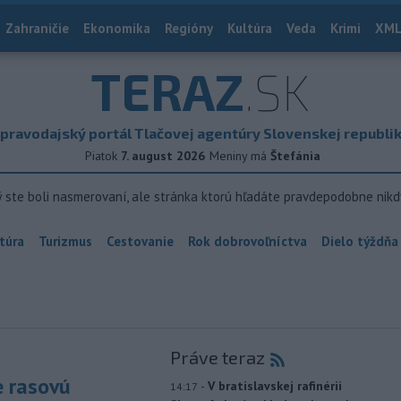
Zahraničie
Ekonomika
Regióny
Kultúra
Veda
Krimi
XML
TERAZ
.SK
pravodajský portál Tlačovej agentúry Slovenskej republi
Piatok
7. august 2026
Meniny má
Štefánia
ý ste boli nasmerovaní, ale stránka ktorú hľadáte pravdepodobne nikd
túra
Turizmus
Cestovanie
Rok dobrovoľníctva
Dielo týždňa
Práve teraz
e rasovú
-
V bratislavskej rafinérii
14:17