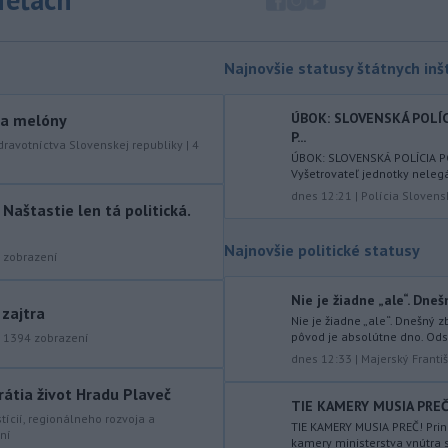
zmeniť
klubovú adresu. O 30-ročného
stredopoliara Sparty Praha sa podľa
portálu isport.cz zaujíma
Najnovšie statusy štátnych inšt
saudskoarabský Al-Fateh.
-
Vo veku 94 rokov zomrela 29.
ÚBOK: SLOVENSKÁ POLÍ
10:23
y a melóny
P...
júla 2026 herečka a dlhoročná
dravotníctva Slovenskej republiky
|
4
členka
Slovenského komorného
ÚBOK: SLOVENSKÁ POLÍCIA 
Vyšetrovateľ jednotky nelegá
divadla (SKD) v Martine Helena
dnes 12:21
|
Polícia Slovens
Sudická.
aštastie len tá politická.
-
Národná diaľničná
10:15
Najnovšie politické statusy
zobrazení
spoločnosť (NDS) ukončila výmenu
mostného
záveru na ľavej strane
Nie je žiadne „ale“. Dneš
mosta Lanfranconi, ktorý je súčasťou
 zajtra
bratislavskej diaľnice D2.
Nie je žiadne „ale“. Dnešný z
pôvod je absolútne dno. Od
|
1394
zobrazení
-
Počet potvrdených prípadov
dnes 12:33
|
Majerský Franti
10:02
nákazy vírusovým ochorením
ebola
rátia život Hradu Plaveč
v Konžskej demokratickej republike
TIE KAMERY MUSIA PREČ! 
stícií, regionálneho rozvoja a
(KDR) presiahol hranicu 4000.
TIE KAMERY MUSIA PREČ! Prin
ní
kamery ministerstva vnútra s