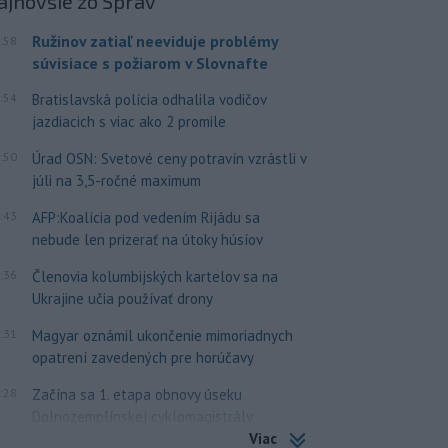
ajnovšie
zo Správ
Ružinov zatiaľ neeviduje problémy
:58
súvisiace s požiarom v Slovnafte
:54
Bratislavská polícia odhalila vodičov
jazdiacich s viac ako 2 promile
:50
Úrad OSN: Svetové ceny potravín vzrástli v
júli na 3,5-ročné maximum
:43
AFP:Koalícia pod vedením Rijádu sa
nebude len prizerať na útoky húsíov
:36
Členovia kolumbijských kartelov sa na
Ukrajine učia používať drony
:31
Magyar oznámil ukončenie mimoriadnych
opatrení zavedených pre horúčavy
:28
Začína sa 1. etapa obnovy úseku
Dolnozemplínskej cyklomagistrály
Viac