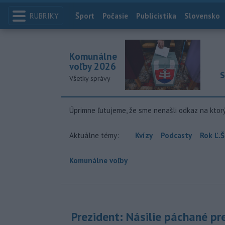
RUBRIKY
Index
Šport
Počasie
Publicistika
Slovensko
Komunálne
voľby 2026
S
Všetky správy
Úprimne ľutujeme, že sme nenašli odkaz na ktor
Aktuálne témy:
Kvízy
Podcasty
Rok Ľ.Š
Komunálne voľby
Prezident: Násilie páchané pr