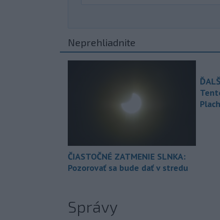
Neprehliadnite
ĎALŠ
Tent
Plach
ČIASTOČNÉ ZATMENIE SLNKA:
Pozorovať sa bude dať v stredu
Správy