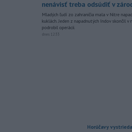
nenávisť treba odsúdiť v záro
Mladých ľudí zo zahraničia mala v Nitre napa
kuklách. Jeden z napadnutých Indov skončil v 
podrobil operácii.
dnes 12:33
Horúčavy vystrieda