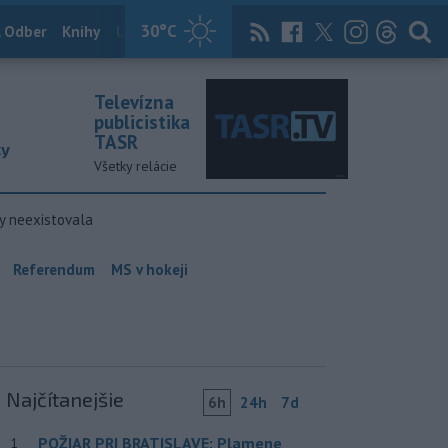
30
°C
 Odber
Knihy
Útulkovo
Magazín
News Now
Archív
TASR
Televízna
publicistika
TASR
ky
Všetky relácie
y neexistovala
Referendum
MS v hokeji
Najčítanejšie
6h
24h
7d
POŽIAR PRI BRATISLAVE: Plamene
1