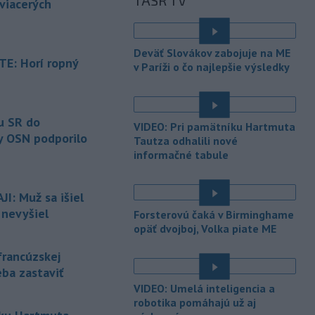
TASR TV
inému národu treba odsúdiť v zárodku.
 viacerých
Na sociálnej sieti to v reakcii na útok
cudzincov v Nitre uviedol prezident
SR Peter Pellegrini.
Deväť Slovákov zabojuje na ME
E: Horí ropný
v Paríži o čo najlepšie výsledky
-
Maďarské Národné
12:26
zhromaždenie môže v utorok 11.
é
augusta
rozhodnúť o novom
generálnom prokurátorovi, ak
u SR do
VIDEO: Pri pamätníku Hartmuta
parlament schváli skrátenie jeho
y OSN podporilo
Tautza odhalili nové
šesťmesačnej výpovednej lehoty.
informačné tabule
-
Silné búrky vo štvrtok
12:00
vyvolali v hornatých oblastiach
I: Muž sa išiel
západného
Rakúska povodne a
 nevyšiel
Forsterovú čaká v Birminghame
zosuvy pôdy.
opäť dvojboj, Volka piate ME
-
Slovenský
11:51
francúzskej
hydrometeorologický ústav (SHMÚ)
eba zastaviť
varuje v piatok
pred búrkami vo
viacerých okresoch stredného a
VIDEO: Umelá inteligencia a
východného Slovenska. Vydal preto
robotika pomáhajú už aj