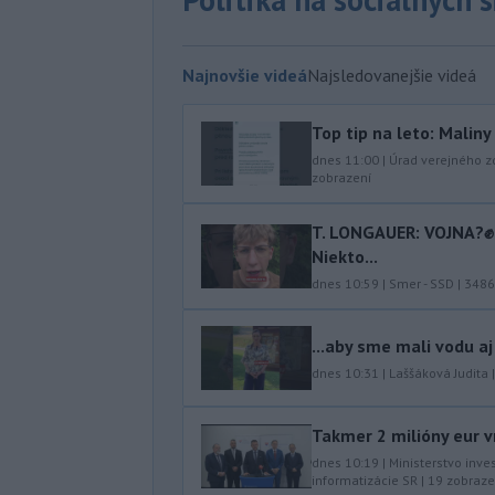
Najnovšie videá
Najsledovanejšie videá
Top tip na leto: Malin
dnes 11:00
|
Úrad verejného z
zobrazení
T. LONGAUER: VOJNA?✊ N
Niekto...
dnes 10:59
|
Smer - SSD
|
3486
...aby sme mali vodu aj
dnes 10:31
|
Laššáková Judita
Takmer 2 milióny eur v
dnes 10:19
|
Ministerstvo inve
informatizácie SR
|
19
zobraze