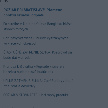
práv
POŽIAR PRI BRATISLAVE: Plamene
pohltili skládku odpadu
Po streľbe v škole neďaleko Bangkoku hlásia
štyroch mŕtvych
Horúčavy vystriedajú búrky: Výstrahy vydali
vo viacerých okresoch
ČIASTOČNÉ ZATMENIE SLNKA: Pozorovať sa
bude dať v stredu
Kruhová križovatka v Poprade v smere z
Hozelca bude hotová budúci rok
ÚPLNÉ ZATMENIE SLNKA: Časť Európy zahalí
tma, hrozia dôsledky
POŽIAR V SLOVNAFTE: Horí ropný produkt