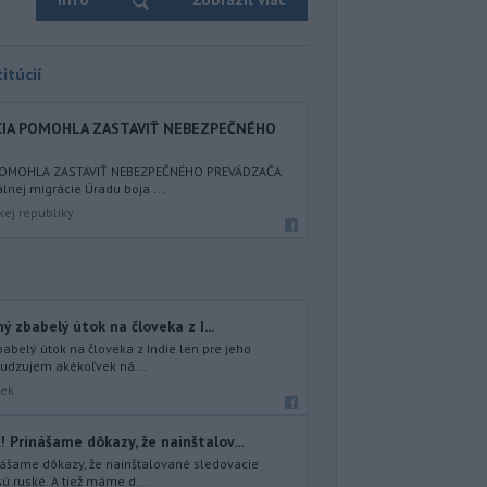
itúcií
CIA POMOHLA ZASTAVIŤ NEBEZPEČNÉHO
POMOHLA ZASTAVIŤ NEBEZPEČNÉHO PREVÁDZAČA
lnej migrácie Úradu boja ...
kej republiky
ný zbabelý útok na človeka z I...
babelý útok na človeka z Indie len pre jeho
sudzujem akékoľvek ná...
šek
Prinášame dôkazy, že nainštalov...
ášame dôkazy, že nainštalované sledovacie
ú ruské. A tiež máme d...