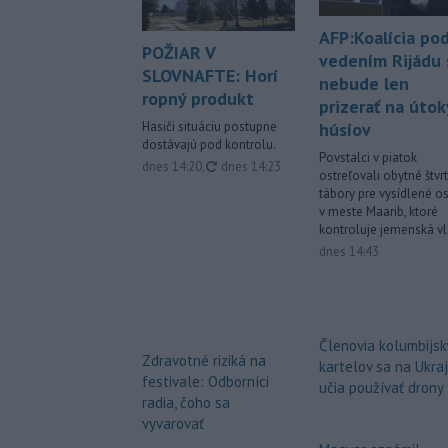
AFP:Koalícia po
POŽIAR V
vedením Rijádu 
SLOVNAFTE: Horí
nebude len
ropný produkt
prizerať na útok
Hasiči situáciu postupne
húsíov
dostávajú pod kontrolu.
Povstalci v piatok
aktualizované
dnes 14:20
,
dnes 14:23
ostreľovali obytné štvr
tábory pre vysídlené o
v meste Maarib, ktoré
kontroluje jemenská vl
dnes 14:43
Členovia kolumbijs
Zdravotné riziká na
kartelov sa na Ukraj
festivale: Odborníci
učia používať drony
radia, čoho sa
vyvarovať