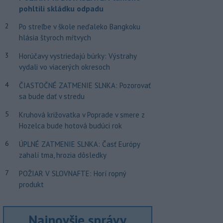
pohltili skládku odpadu
2
Po streľbe v škole neďaleko Bangkoku
hlásia štyroch mŕtvych
3
Horúčavy vystriedajú búrky: Výstrahy
vydali vo viacerých okresoch
4
ČIASTOČNÉ ZATMENIE SLNKA: Pozorovať
sa bude dať v stredu
5
Kruhová križovatka v Poprade v smere z
Hozelca bude hotová budúci rok
6
ÚPLNÉ ZATMENIE SLNKA: Časť Európy
zahalí tma, hrozia dôsledky
7
POŽIAR V SLOVNAFTE: Horí ropný
produkt
Najnovšie správy