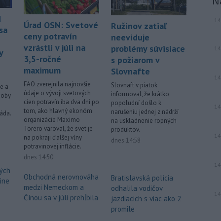
N
d
14
Úrad OSN: Svetové
Ružinov zatiaľ
sa
ceny potravín
neeviduje
vzrástli v júli na
problémy súvisiace
14
y
3,5-ročné
s požiarom v
maximum
Slovnafte
14
FAO zverejnila najnovšie
Slovnaft v piatok
te a
údaje o vývoji svetových
informoval, že krátko
soby
cien potravín iba dva dni po
popoludní došlo k
14
tom, ako hlavný ekonóm
narušeniu jednej z nádrží
áda.
organizácie Maximo
na uskladnenie ropných
Torero varoval, že svet je
produktov.
14
na pokraji ďalšej vlny
dnes 14:58
potravinovej inflácie.
dnes 14:50
14
kých
Obchodná nerovnováha
Bratislavská polícia
ine
medzi Nemeckom a
odhalila vodičov
14
Čínou sa v júli prehĺbila
jazdiacich s viac ako 2
promile