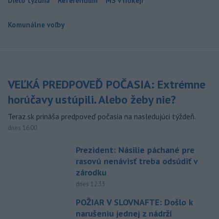
Dielo týždňa
Referendum
MS v hokeji
Komunálne voľby
VEĽKÁ PREDPOVEĎ POČASIA: Extrémne
horúčavy ustúpili. Alebo žeby nie?
Teraz.sk prináša predpoveď počasia na nasledujúci týždeň.
dnes 16:00
Prezident: Násilie páchané pre
rasovú nenávisť treba odsúdiť v
zárodku
dnes 12:33
POŽIAR V SLOVNAFTE: Došlo k
narušeniu jednej z nádrží