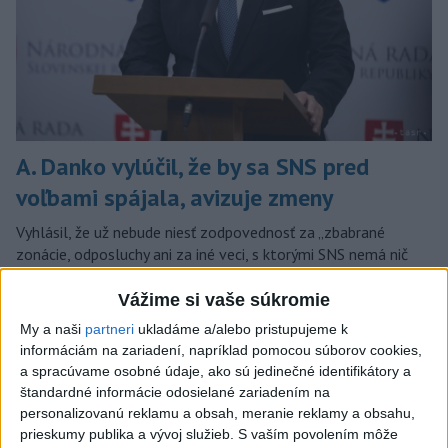
A. Danko vylúčil, že by sa SNS pred
voľbami spájala, avizuje zmeny
Vyhlásil, že už nebude niesť zodpovednosť za „zbabrané
zonácie, odposluchy ani za iné veci, s ktorými SNS nemá nič
spoločné“.
Vážime si vaše súkromie
dnes 18:51
My a naši
partneri
ukladáme a/alebo pristupujeme k
Slovensko
informáciám na zariadení, napríklad pomocou súborov cookies,
a spracúvame osobné údaje, ako sú jedinečné identifikátory a
KDH od polície očakáva rýchle
štandardné informácie odosielané zariadením na
vyšetrenie útoku na cudzincov v
personalizovanú reklamu a obsah, meranie reklamy a obsahu,
Nitre
prieskumy publika a vývoj služieb.
S vaším povolením môže