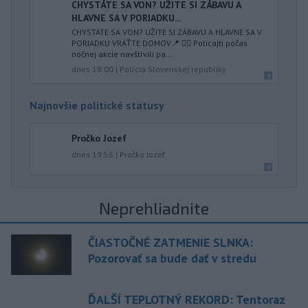
CHYSTÁTE SA VON? UŽITE SI ZÁBAVU A
HLAVNE SA V PORIADKU...
CHYSTÁTE SA VON? UŽITE SI ZÁBAVU A HLAVNE SA V
PORIADKU VRÁŤTE DOMOV📍 👮‍♂️ Policajti počas
nočnej akcie navštívili pa...
dnes 18:00
|
Polícia Slovenskej republiky
Najnovšie politické statusy
Pročko Jozef
dnes 19:56
|
Pročko Jozef
Neprehliadnite
ČIASTOČNÉ ZATMENIE SLNKA:
Pozorovať sa bude dať v stredu
ĎALŠÍ TEPLOTNÝ REKORD: Tentoraz