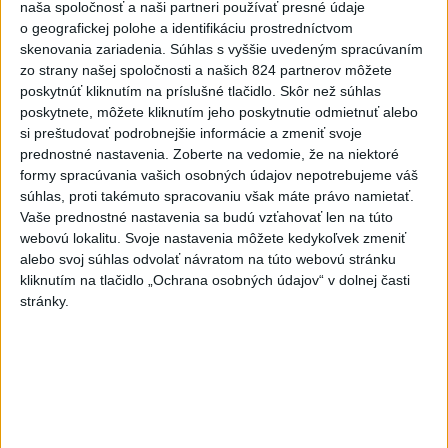
naša spoločnosť a naši partneri používať presné údaje
dnes 18:06
o geografickej polohe a identifikáciu prostredníctvom
Rezort školstva pomôže samosprávam s určovaním
skenovania zariadenia. Súhlas s vyššie uvedeným spracúvaním
zo strany našej spoločnosti a našich 824 partnerov môžete
školských obvodov
poskytnúť kliknutím na príslušné tlačidlo. Skôr než súhlas
poskytnete, môžete kliknutím jeho poskytnutie odmietnuť alebo
O jedného prevádzača menej: Prispela k tomu aj slovenská
si preštudovať podrobnejšie informácie a zmeniť svoje
polícia
prednostné nastavenia.
Zoberte na vedomie, že na niektoré
formy spracúvania vašich osobných údajov nepotrebujeme váš
POŽIAR V SLOVNAFTE: Došlo k narušeniu jednej z nádrží
súhlas, proti takémuto spracovaniu však máte právo namietať.
Vaše prednostné nastavenia sa budú vzťahovať len na túto
Zahraničie
webovú lokalitu. Svoje nastavenia môžete kedykoľvek zmeniť
alebo svoj súhlas odvolať návratom na túto webovú stránku
kliknutím na tlačidlo „Ochrana osobných údajov“ v dolnej časti
Turecko: Nová obranná dohoda nie v
stránky.
rozpore so záväzkami voči NATO
dnes 22:09
Ruská ambasáda označila nález dronu na letisku v Lipsku za
provokáciu