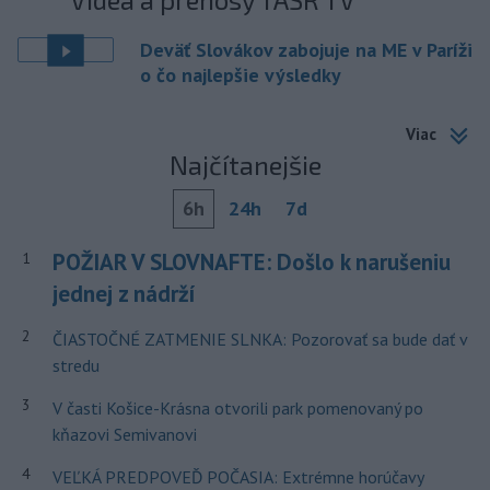
Deväť Slovákov zabojuje na ME v Paríži
o čo najlepšie výsledky
Viac
Najčítanejšie
6h
24h
7d
POŽIAR V SLOVNAFTE: Došlo k narušeniu
1
jednej z nádrží
2
ČIASTOČNÉ ZATMENIE SLNKA: Pozorovať sa bude dať v
stredu
3
V časti Košice-Krásna otvorili park pomenovaný po
kňazovi Semivanovi
4
VEĽKÁ PREDPOVEĎ POČASIA: Extrémne horúčavy