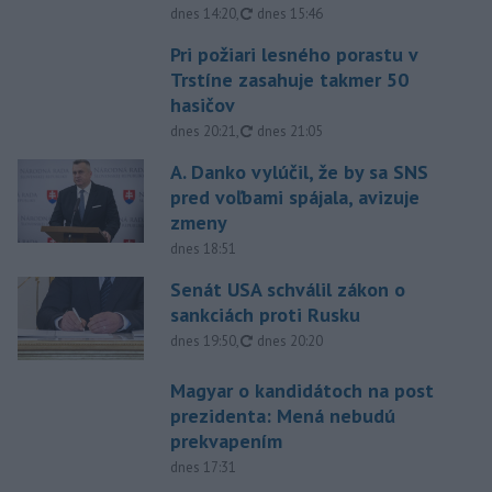
aktualizované
dnes 14:20
,
dnes 15:46
Pri požiari lesného porastu v
Trstíne zasahuje takmer 50
hasičov
aktualizované
dnes 20:21
,
dnes 21:05
A. Danko vylúčil, že by sa SNS
pred voľbami spájala, avizuje
zmeny
dnes 18:51
Senát USA schválil zákon o
sankciách proti Rusku
aktualizované
dnes 19:50
,
dnes 20:20
Magyar o kandidátoch na post
prezidenta: Mená nebudú
prekvapením
dnes 17:31