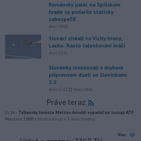
Románsky palác na Spišskom
hrade sa podarilo staticky
zabezpečiť
dnes 18:00
Slováci získali vo Vichy bronz,
Lacko: Rastú talentovaní hráči
dnes 15:51
Slovenky remizovali v druhom
prípravnom dueli so Slovinkami
2:2
aktualizované
dnes 17:13
,
dnes 19:45
Práve teraz
-
Taliansky tenista Matteo Arnaldi vypadol na turnaji ATP
21:30
Masters 1000
v Montreale už v 3. kole dvojhry.
Viac
Videá a prenosy TASR TV