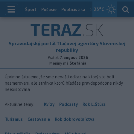
23
°C
Index
Šport
Počasie
Publicistika
Slovensko
Zahranič
TERAZ
.SK
Spravodajský portál Tlačovej agentúry Slovenskej
republiky
Piatok
7. august 2026
Meniny má
Štefánia
Úprimne ľutujeme, že sme nenašli odkaz na ktorý ste boli
nasmerovaní, ale stránka ktorú hľadáte pravdepodobne nikdy
neexistovala
Aktuálne témy:
Kvízy
Podcasty
Rok Ľ.Štúra
Turizmus
Cestovanie
Rok dobrovoľníctva