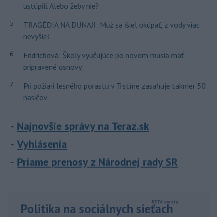
ustúpili. Alebo žeby nie?
5
TRAGÉDIA NA DUNAJI: Muž sa išiel okúpať, z vody viac
nevyšiel
6
Fridrichová: Školy vyučujúce po novom musia mať
pripravené osnovy
7
Pri požiari lesného porastu v Trstíne zasahuje takmer 50
hasičov
Najnovšie správy na Teraz.sk
Vyhlásenia
Priame prenosy z Národnej rady SR
Politika na sociálnych sieťach