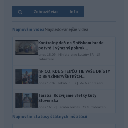
Zobraziť viac
Info
Najnovšie videá
Najsledovanejšie videá
Kontrolný deň na Spišskom hrade
potvrdil výrazný pokrok...
dnes 18:09
|
Ministerstvo kultúry SR
|
15
zobrazení
⁉️FICO, KDE STE⁉️ČO TIE VAŠE DRÍSTY
O BENZÍNE⁉️VŠETKÝCH...
dnes 17:02
|
Jakab Július
|
3626
zobrazení
Taraba: Rozvíjame všetky kúty
Slovenska
dnes 16:57
|
Taraba Tomáš
|
2970
zobrazení
Najnovšie statusy štátnych inštitúcií