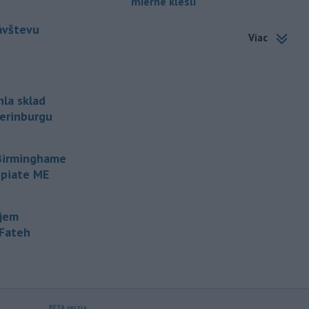
mierne klesli
nákazy vírusovým ochorením
ebola
v Konžskej demokratickej republike
ávštevu
Viac
(KDR) presiahol hranicu 4000.
-
V stredu sa bude dať
09:24
pozorovať čiastočné zatmenie
Slnka i
maximum roja Perzeidy
hla sklad
terinburgu
-
Generálna prokuratúra SR
09:01
podala v súvislosti s určením
volebných
obvodov celkovo osem
 Birminghame
protestov prokurátora, a to proti
 piate ME
piatim uzneseniam mestských
zastupiteľstiev a trom uzneseniam
zastupiteľstiev samosprávnych krajov.
ujem
-Fateh
-
Predseda Národnej rady SR
08:41
Richard Raši (Hlas-SD) odsudzuje
útok na
mladých ľudí zo zahraničia,
ktorý sa stal v Nitre. Verí, že polícia
páchateľov nájde a za tento čin
ponesú následky.