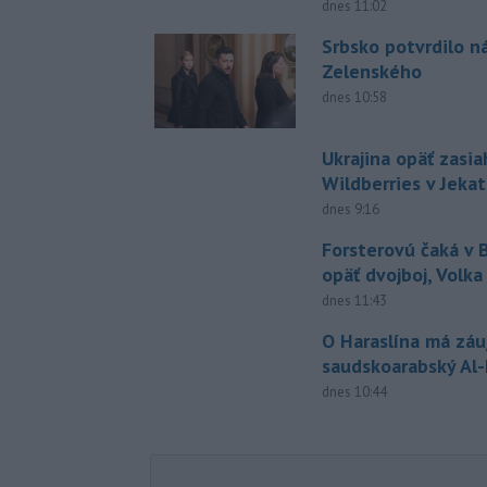
dnes 11:02
Srbsko potvrdilo n
Zelenského
dnes 10:58
Ukrajina opäť zasia
Wildberries v Jeka
dnes 9:16
Forsterovú čaká v
opäť dvojboj, Volka
dnes 11:43
O Haraslína má zá
saudskoarabský Al
dnes 10:44