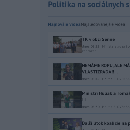
Politika na sociálnych 
Najnovšie videá
Najsledovanejšie videá
TK v obci Senné
dnes 09:22
|
Ministerstvo prác
zobrazení
NEMÁME ROPU, ALE MÁM
VLASTIZRADA‼️...
dnes 08:45
|
Hnutie SLOVENS
Ministri Huliak a Tom
🤦‍♂️
dnes 08:30
|
Hnutie SLOVENS
Ďalší útok koalície na