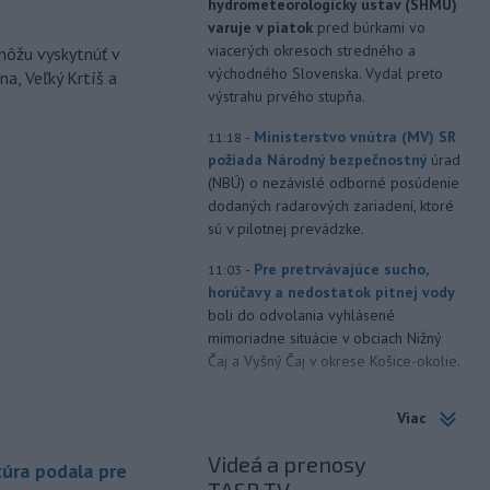
hydrometeorologický ústav (SHMÚ)
varuje v piatok
pred búrkami vo
viacerých okresoch stredného a
môžu vyskytnúť v
východného Slovenska. Vydal preto
a, Veľký Krtíš a
výstrahu prvého stupňa.
-
Ministerstvo vnútra (MV) SR
11:18
požiada Národný bezpečnostný
úrad
(NBÚ) o nezávislé odborné posúdenie
dodaných radarových zariadení, ktoré
sú v pilotnej prevádzke.
-
Pre pretrvávajúce sucho,
11:03
horúčavy a nedostatok pitnej vody
boli do odvolania vyhlásené
mimoriadne situácie v obciach Nižný
Čaj a Vyšný Čaj v okrese Košice-okolie.
-
Od piatku do nedele (9. 8.)
10:59
Viac
do ukončenia premávky bude z
dôvodu
hudobného festivalu
Videá a prenosy
úra podala pre
Lovestream na starom letisku v