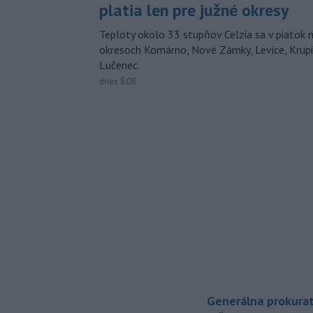
platia len pre južné okresy
Teploty okolo 33 stupňov Celzia sa v piatok 
okresoch Komárno, Nové Zámky, Levice, Krupin
Lučenec.
dnes 8:08
Generálna prokurat