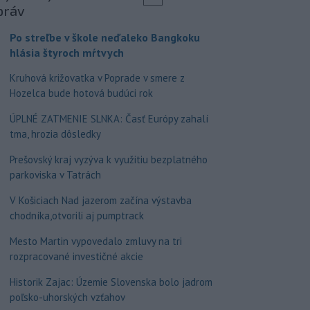
práv
Po streľbe v škole neďaleko Bangkoku
hlásia štyroch mŕtvych
Kruhová križovatka v Poprade v smere z
Hozelca bude hotová budúci rok
ÚPLNÉ ZATMENIE SLNKA: Časť Európy zahalí
tma, hrozia dôsledky
Prešovský kraj vyzýva k využitiu bezplatného
parkoviska v Tatrách
V Košiciach Nad jazerom začína výstavba
chodníka,otvorili aj pumptrack
Mesto Martin vypovedalo zmluvy na tri
rozpracované investičné akcie
Historik Zajac: Územie Slovenska bolo jadrom
poľsko-uhorských vzťahov