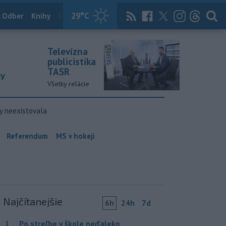
29
°C
 Odber
Knihy
Útulkovo
Magazín
News Now
Archív
TASR
Televízna
publicistika
TASR
ky
Všetky relácie
y neexistovala
Referendum
MS v hokeji
Najčítanejšie
6h
24h
7d
Po streľbe v škole neďaleko
1