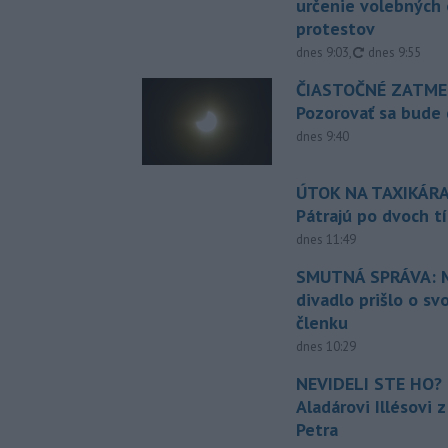
určenie volebných
protestov
aktualizované
dnes 9:03
,
dnes 9:55
ČIASTOČNÉ ZATME
Pozorovať sa bude 
dnes 9:40
ÚTOK NA TAXIKÁRA
Pátrajú po dvoch t
dnes 11:49
SMUTNÁ SPRÁVA: M
divadlo prišlo o sv
členku
dnes 10:29
NEVIDELI STE HO? 
Aladárovi Illésovi 
Petra