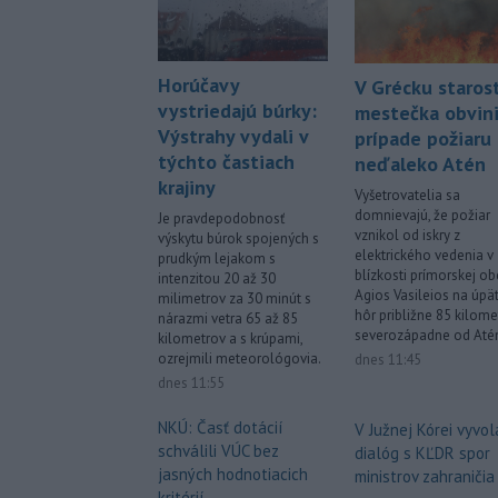
Horúčavy
V Grécku staros
vystriedajú búrky:
mestečka obvinil
Výstrahy vydali v
prípade požiaru
týchto častiach
neďaleko Atén
krajiny
Vyšetrovatelia sa
domnievajú, že požiar
Je pravdepodobnosť
vznikol od iskry z
výskytu búrok spojených s
elektrického vedenia v
prudkým lejakom s
blízkosti prímorskej ob
intenzitou 20 až 30
Agios Vasileios na úpät
milimetrov za 30 minút s
hôr približne 85 kilome
nárazmi vetra 65 až 85
severozápadne od Até
kilometrov a s krúpami,
ozrejmili meteorológovia.
dnes 11:45
dnes 11:55
NKÚ: Časť dotácií
V Južnej Kórei vyvol
schválili VÚC bez
dialóg s KĽDR spor
jasných hodnotiacich
ministrov zahraničia
kritérií