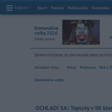
RUBRIKY
Index
Šport
Počasie
Publicistika
Slovensko
Komunálne
voľby 2026
S
Všetky správy
Úprimne ľutujeme, že sme nenašli odkaz na ktor
Aktuálne témy:
Kvízy
Podcasty
Rok Ľ.Š
Komunálne voľby
OCHLADÍ SA: Teploty v SR kle