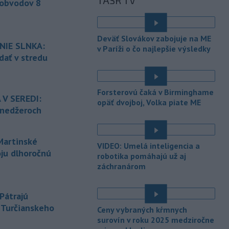
TASR TV
bratislavských Vajnoroch upravená
 obvodov 8
organizácia MHD v oblasti Vajnôr.
-
Slovenský futbalista Lukáš
10:44
Deväť Slovákov zabojuje na ME
Haraslín môže v najbližšom období
NIE SLNKA:
v Paríži o čo najlepšie výsledky
zmeniť
klubovú adresu. O 30-ročného
dať v stredu
stredopoliara Sparty Praha sa podľa
portálu isport.cz zaujíma
saudskoarabský Al-Fateh.
Forsterovú čaká v Birminghame
 V SEREDI:
opäť dvojboj, Volka piate ME
-
Vo veku 94 rokov zomrela 29.
10:23
ínedžeroch
júla 2026 herečka a dlhoročná
členka
Slovenského komorného
divadla (SKD) v Martine Helena
artinské
VIDEO: Umelá inteligencia a
Sudická.
oju dlhoročnú
robotika pomáhajú už aj
-
Národná diaľničná
záchranárom
10:15
spoločnosť (NDS) ukončila výmenu
mostného
záveru na ľavej strane
Pátrajú
mosta Lanfranconi, ktorý je súčasťou
z Turčianskeho
bratislavskej diaľnice D2.
Ceny vybraných kŕmnych
surovín v roku 2025 medziročne
-
Počet potvrdených prípadov
10:02