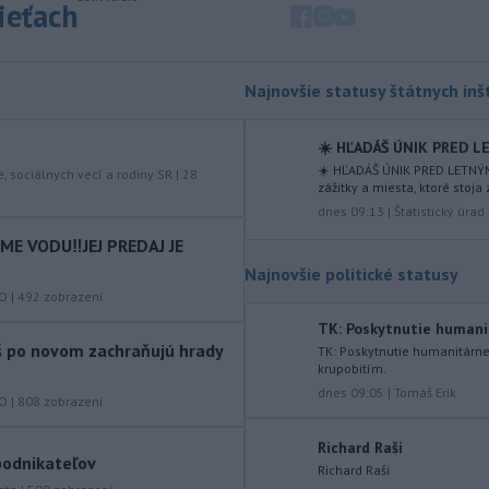
sieťach
-
Teploty na Slovensku v
08:08
piatok klesnú. Výstrahy prvého
stupňa platia
len pre južné okresy.
Najnovšie statusy štátnych inšt
Informuje o tom Slovenský
hydrometeorologický ústav (SHMÚ) na
☀️ HĽADÁŠ ÚNIK PRED LE
svojom webe. V Košickom kraji varuje
☀️ HĽADÁŠ ÚNIK PRED LETNÝM
pred silným vetrom.
e, sociálnych vecí a rodiny SR
|
28
zážitky a miesta, ktoré stoja 
dnes 09:13
|
Štatistický úrad
-
Japonsko nariadilo evakuáciu
07:10
približne 260.000 obyvateľov
E VODU‼️JEJ PREDAJ JE
juhozápadných častí krajiny v dôsledku
Najnovšie politické statusy
tajfúnu Dolphin, ktorý sa k tomuto
KO
|
492
zobrazení
regiónu pomaly približuje. Úrady
zároveň v piatok zrušili viac ako 500
TK: Poskytnutie humani
áš po novom zachraňujú hrady
letov.
TK: Poskytnutie humanitárn
krupobitím.
-
Talianska polícia oznámila,
06:02
dnes 09:05
|
Tomáš Erik
KO
|
808
zobrazení
že rozbila sieť prevádzačov,
ktorí z
Alžírska dopravovali migrantov na
Richard Raši
ostrov Sardínia. Pri raziách zatkla
 podnikateľov
Richard Raši
osem ľudí, informuje TASR podľa