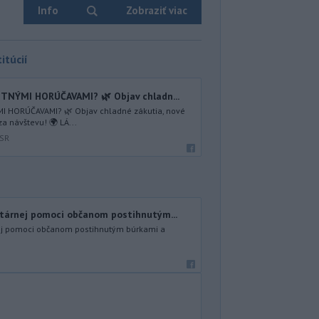
Info
Zobraziť viac
itúcií
TNÝMI HORÚČAVAMI? 🌿 Objav chladn...
I HORÚČAVAMI? 🌿 Objav chladné zákutia, nové
za návštevu! 🌍 LÁ...
 SR
tárnej pomoci občanom postihnutým...
ej pomoci občanom postihnutým búrkami a