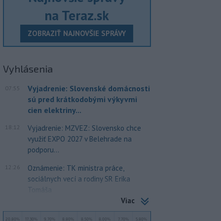
na Teraz.sk
ZOBRAZIŤ NAJNOVŠIE SPRÁVY
Vyhlásenia
Vyjadrenie: Slovenské domácnosti
07:55
sú pred krátkodobými výkyvmi
cien elektriny...
18:12
Vyjadrenie: MZVEZ: Slovensko chce
využiť EXPO 2027 v Belehrade na
podporu...
12:26
Oznámenie: TK ministra práce,
sociálnych vecí a rodiny SR Erika
Tomáša
Viac