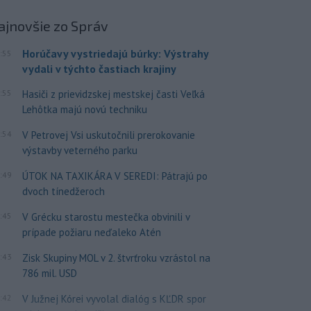
ajnovšie
zo Správ
Horúčavy vystriedajú búrky: Výstrahy
:55
vydali v týchto častiach krajiny
:55
Hasiči z prievidzskej mestskej časti Veľká
Lehôtka majú novú techniku
:54
V Petrovej Vsi uskutočnili prerokovanie
výstavby veterného parku
:49
ÚTOK NA TAXIKÁRA V SEREDI: Pátrajú po
dvoch tínedžeroch
:45
V Grécku starostu mestečka obvinili v
prípade požiaru neďaleko Atén
:43
Zisk Skupiny MOL v 2. štvrťroku vzrástol na
786 mil. USD
:42
V Južnej Kórei vyvolal dialóg s KĽDR spor