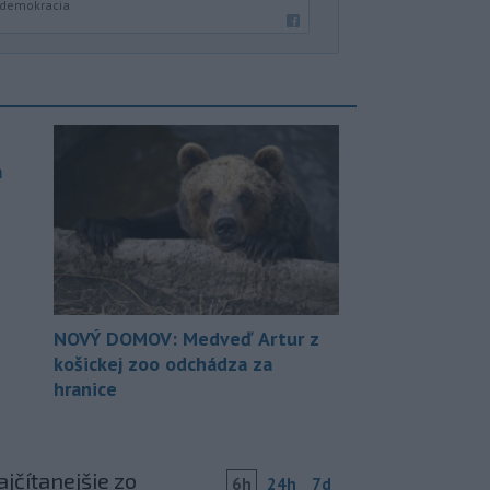
a demokracia
a
NOVÝ DOMOV: Medveď Artur z
košickej zoo odchádza za
hranice
jčítanejšie zo
6h
24h
7d