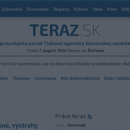
Zahraničie
Ekonomika
Regióny
Kultúra
Veda
Krimi
XML
TERAZ
.SK
pravodajský portál Tlačovej agentúry Slovenskej republi
Piatok
7. august 2026
Meniny má
Štefánia
ý ste boli nasmerovaní, ale stránka ktorú hľadáte pravdepodobne nikd
túra
Turizmus
Cestovanie
Rok dobrovoľníctva
Dielo týždňa
Práve teraz
snú, výstrahy
-
Slovenský
11:51