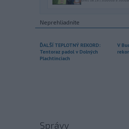
dnes 08:18
|
Sloboda a Solidar
Neprehliadnite
ĎALŠÍ TEPLOTNÝ REKORD:
V Bu
Tentoraz padol v Dolných
rekor
Plachtinciach
Správy