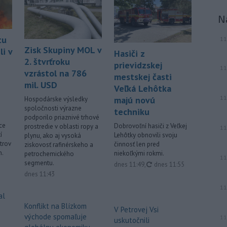
N
tu
11
Zisk Skupiny MOL v
i v
Hasiči z
2. štvrťroku
prievidzskej
11
vzrástol na 786
mestskej časti
mil. USD
Veľká Lehôtka
11
majú novú
Hospodárske výsledky
spoločnosti výrazne
techniku
podporilo priaznivé trhové
ce
Dobrovoľní hasiči z Veľkej
prostredie v oblasti ropy a
11
í
Lehôtky obnovili svoju
plynu, ako aj vysoká
trov
činnosť len pred
ziskovosť rafinérskeho a
n.
niekoľkými rokmi.
petrochemického
11
segmentu.
aktualizované
dnes 11:49
,
dnes 11:55
dnes 11:43
11
al
Konflikt na Blízkom
V Petrovej Vsi
východe spomaľuje
11
uskutočnili