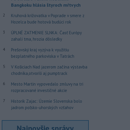
Bangkoku hlásia štyroch mŕtvych
2
Kruhová križovatka v Poprade v smere z
Hozelca bude hotová budúci rok
3
ÚPLNÉ ZATMENIE SLNKA: Časť Európy
zahalí tma, hrozia dôsledky
4
Prešovský kraj vyzýva k využitiu
bezplatného parkoviska v Tatrách
5
V Košiciach Nad jazerom začína výstavba
chodníka,otvorili aj pumptrack
6
Mesto Martin vypovedalo zmluvy na tri
rozpracované investičné akcie
7
Historik Zajac: Územie Slovenska bolo
jadrom poľsko-uhorských vzťahov
Najnovšie správy