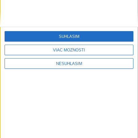
SÚHLASÍM
VIAC MOŽNOSTÍ
NESÚHLASÍM
....