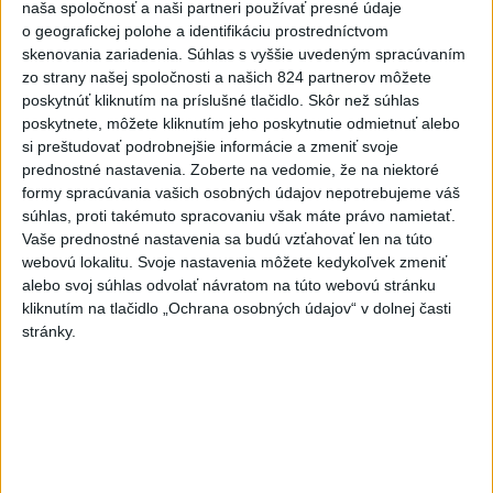
nenávisť treba odsúdiť v zárodku
naša spoločnosť a naši partneri používať presné údaje
o geografickej polohe a identifikáciu prostredníctvom
Mladých ľudí zo zahraničia mala v Nitre napadnúť skupina
skenovania zariadenia. Súhlas s vyššie uvedeným spracúvaním
mužov v kuklách. Jeden z napadnutých Indov skončil v
zo strany našej spoločnosti a našich 824 partnerov môžete
nemocnici, kde sa podrobil operácii.
poskytnúť kliknutím na príslušné tlačidlo. Skôr než súhlas
dnes 12:33
poskytnete, môžete kliknutím jeho poskytnutie odmietnuť alebo
si preštudovať podrobnejšie informácie a zmeniť svoje
Slovensko
prednostné nastavenia.
Zoberte na vedomie, že na niektoré
formy spracúvania vašich osobných údajov nepotrebujeme váš
súhlas, proti takémuto spracovaniu však máte právo namietať.
POŽIAR V SLOVNAFTE: Horí ropný
Vaše prednostné nastavenia sa budú vzťahovať len na túto
produkt
webovú lokalitu. Svoje nastavenia môžete kedykoľvek zmeniť
aktualizované
dnes 14:20
,
dnes 14:23
alebo svoj súhlas odvolať návratom na túto webovú stránku
kliknutím na tlačidlo „Ochrana osobných údajov“ v dolnej časti
Zdravotné riziká na festivale: Odborníci radia, čoho sa
stránky.
vyvarovať
ÚVZ: Povolenie na prevádzku malo k piatku 170 umelých
kúpalísk
Záchranári apelujú na opatrnosť: V júli vyrazili k takmer 6900
úrazom