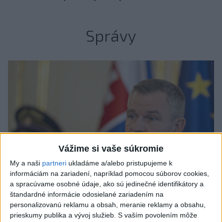
Správy
Vážime si vaše súkromie
My a naši
partneri
ukladáme a/alebo pristupujeme k
informáciám na zariadení, napríklad pomocou súborov cookies,
a spracúvame osobné údaje, ako sú jedinečné identifikátory a
štandardné informácie odosielané zariadením na
personalizovanú reklamu a obsah, meranie reklamy a obsahu,
Prezident: Násilie páchané pre rasovú
prieskumy publika a vývoj služieb.
S vaším povolením môže