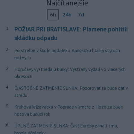
Najčítanejšie
6h
24h
7d
POŽIAR PRI BRATISLAVE: Plamene pohltili
1
skládku odpadu
2
Po streľbe v škole neďaleko Bangkoku hlásia štyroch
mŕtvych
3
Horúčavy vystriedajú búrky: Výstrahy vydali vo viacerých
okresoch
4
ČIASTOČNÉ ZATMENIE SLNKA: Pozorovať sa bude dať v
stredu
5
Kruhová križovatka v Poprade v smere z Hozelca bude
hotová budúci rok
6
ÚPLNÉ ZATMENIE SLNKA: Časť Európy zahalí tma,
hrozia dôsledky