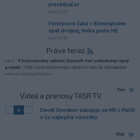
prevádzačov
dnes 12:39
Forsterovú čaká v Birminghame
opäť dvojboj, Volka piate ME
dnes 11:43
Práve teraz
-
V bratislavskej rafinérii Slovnaft horí uskladnený ropný
14:17
produkt.
TASR o tom informovala rafinéria s tým, že obyvateľom
nehrozí nebezpečenstvo.
Viac
Videá a prenosy TASR TV
Deväť Slovákov zabojuje na ME v Paríži
o čo najlepšie výsledky
Viac