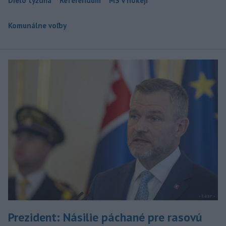
Dielo týždňa
Referendum
MS v hokeji
Komunálne voľby
Prezident: Násilie páchané pre rasovú