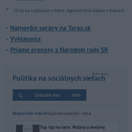
7
Útok na cudzincov v Nitre: Agresori boli údajne v kuklách
Najnovšie správy na Teraz.sk
Vyhlásenia
Priame prenosy z Národnej rady SR
Politika na sociálnych sieťach
Zobraziť viac
Info
Najnovšie videá
Najsledovanejšie videá
Top tip na leto: Maliny a melóny