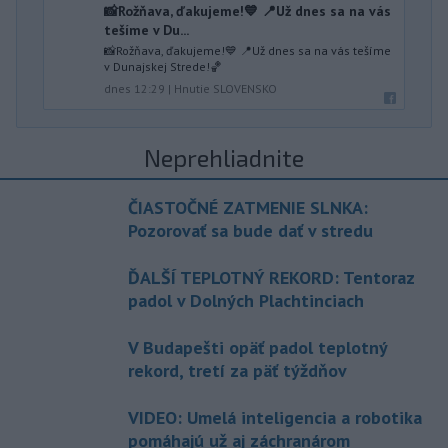
📸Rožňava, ďakujeme!💙 📍Už dnes sa na vás
tešíme v Du...
📸Rožňava, ďakujeme!💙 📍Už dnes sa na vás tešíme
v Dunajskej Strede!🏀
dnes 12:29
|
Hnutie SLOVENSKO
Neprehliadnite
ČIASTOČNÉ ZATMENIE SLNKA:
Pozorovať sa bude dať v stredu
ĎALŠÍ TEPLOTNÝ REKORD: Tentoraz
padol v Dolných Plachtinciach
V Budapešti opäť padol teplotný
rekord, tretí za päť týždňov
VIDEO: Umelá inteligencia a robotika
pomáhajú už aj záchranárom