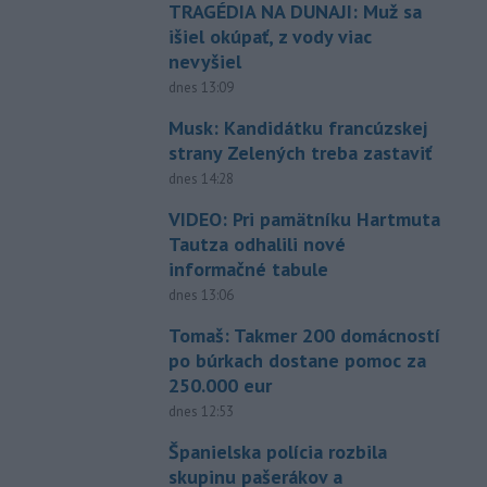
TRAGÉDIA NA DUNAJI: Muž sa
išiel okúpať, z vody viac
nevyšiel
dnes 13:09
Musk: Kandidátku francúzskej
strany Zelených treba zastaviť
dnes 14:28
VIDEO: Pri pamätníku Hartmuta
Tautza odhalili nové
informačné tabule
dnes 13:06
Tomaš: Takmer 200 domácností
po búrkach dostane pomoc za
250.000 eur
dnes 12:53
Španielska polícia rozbila
skupinu pašerákov a