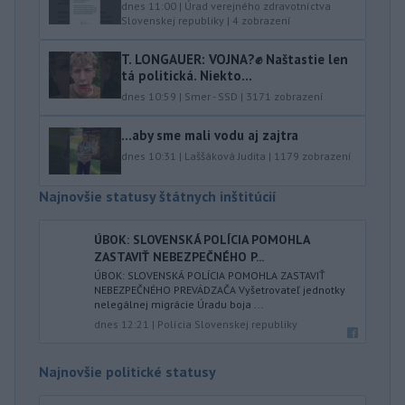
dnes 11:00
|
Úrad verejného zdravotníctva
Slovenskej republiky
|
4
zobrazení
T. LONGAUER: VOJNA?✊ Naštastie len
tá politická. Niekto...
dnes 10:59
|
Smer - SSD
|
3171
zobrazení
...aby sme mali vodu aj zajtra
dnes 10:31
|
Laššáková Judita
|
1179
zobrazení
Najnovšie statusy štátnych inštitúcií
ÚBOK: SLOVENSKÁ POLÍCIA POMOHLA
ZASTAVIŤ NEBEZPEČNÉHO P...
ÚBOK: SLOVENSKÁ POLÍCIA POMOHLA ZASTAVIŤ
NEBEZPEČNÉHO PREVÁDZAČA Vyšetrovateľ jednotky
nelegálnej migrácie Úradu boja ...
dnes 12:21
|
Polícia Slovenskej republiky
Najnovšie politické statusy