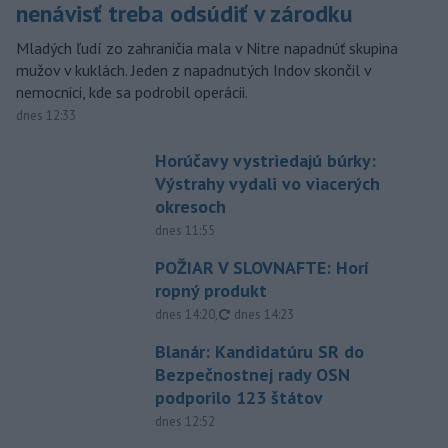
nenávisť treba odsúdiť v zárodku
Mladých ľudí zo zahraničia mala v Nitre napadnúť skupina
mužov v kuklách. Jeden z napadnutých Indov skončil v
nemocnici, kde sa podrobil operácii.
dnes 12:33
Horúčavy vystriedajú búrky:
Výstrahy vydali vo viacerých
okresoch
dnes 11:55
POŽIAR V SLOVNAFTE: Horí
ropný produkt
aktualizované
dnes 14:20
,
dnes 14:23
Blanár: Kandidatúru SR do
Bezpečnostnej rady OSN
podporilo 123 štátov
dnes 12:52