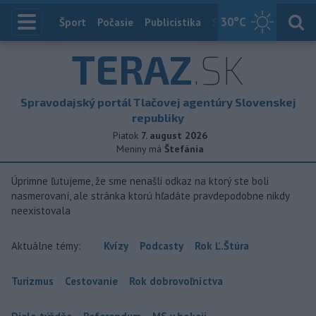
30
°C
Index
Šport
Počasie
Publicistika
Slovensko
Zahranič
TERAZ
.SK
Spravodajský portál Tlačovej agentúry Slovenskej
republiky
Piatok
7. august 2026
Meniny má
Štefánia
Úprimne ľutujeme, že sme nenašli odkaz na ktorý ste boli
nasmerovaní, ale stránka ktorú hľadáte pravdepodobne nikdy
neexistovala
Aktuálne témy:
Kvízy
Podcasty
Rok Ľ.Štúra
Turizmus
Cestovanie
Rok dobrovoľníctva