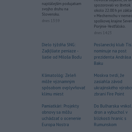
najstálejším podujatiam
spozorovali vo štvrtok
svojho druhu na
okolo 22.00 h pri zákla
Slovensku.
v Mechernichu v nemec
dnes 13:59
spolkovej krajine Seve
Porýnie-Vestfálsko.
dnes 14:23
Dielo týždňa SNG:
Poslanecký klub Tis
Za(k)liate peniaze -
nominuje na post
liatie od Miloša Boďu
prezidenta Andrása
Baku
Klimatológ: Zeleň
Moskva tvrdí, že
môže významným
zasiahla závod
spôsobom ovplyvňovať
ukrajinského výrobc
klímu miest
zbraní Fire Point
Pamiatkári: Projekty
Do Bulharska vnikol
obnovy sa môžu
dron a vybuchol v
uchádzať o ocenenie
blízkosti hraníc s
Europa Nostra
Rumunskom