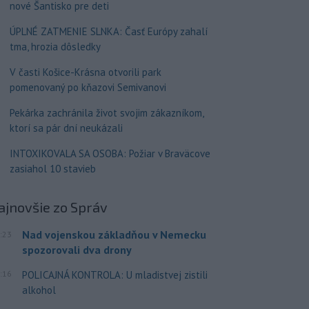
nové Šantisko pre deti
ÚPLNÉ ZATMENIE SLNKA: Časť Európy zahalí
tma, hrozia dôsledky
V časti Košice-Krásna otvorili park
pomenovaný po kňazovi Semivanovi
Pekárka zachránila život svojim zákazníkom,
ktorí sa pár dní neukázali
INTOXIKOVALA SA OSOBA: Požiar v Braväcove
zasiahol 10 stavieb
ajnovšie
zo Správ
Nad vojenskou základňou v Nemecku
:23
spozorovali dva drony
:16
POLICAJNÁ KONTROLA: U mladistvej zistili
alkohol