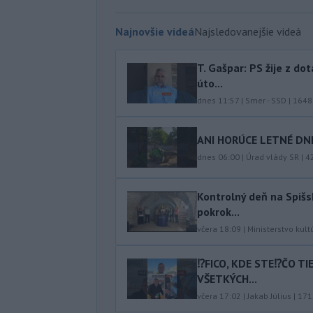
Najnovšie videá
Najsledovanejšie videá
T. Gašpar: PS žije z do
úto...
dnes 11:57
|
Smer - SSD
|
1648
ANI HORÚCE LETNÉ DNI
dnes 06:00
|
Úrad vlády SR
|
4
Kontrolný deň na Spišs
pokrok...
včera 18:09
|
Ministerstvo kult
⁉️FICO, KDE STE⁉️ČO T
VŠETKÝCH...
včera 17:02
|
Jakab Július
|
171