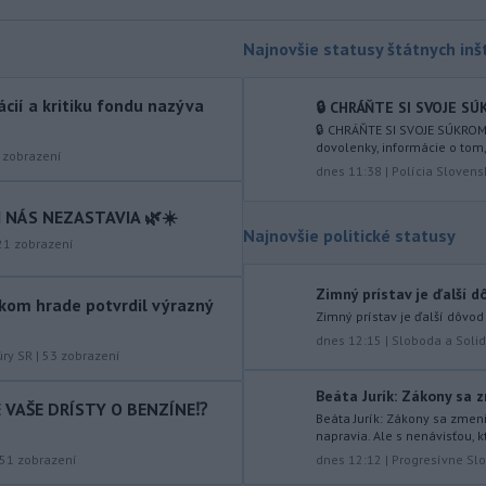
-
Americké ministerstvo
10:00
zahraničných vecí v piatok
Najnovšie statusy štátnych inšt
oznámilo, že vláda
prezidenta
Donalda Trumpa plánuje Kolumbii
tácií a kritiku fondu nazýva
🔒 CHRÁŇTE SI SVOJE SÚ
poskytnúť miliardu dolárov na pomoc
🔒 CHRÁŇTE SI SVOJE SÚKROM
v oblasti bezpečnosti.
dovolenky, informácie o tom
zobrazení
dnes 11:38
|
Polícia Slovens
-
Slovenským firmám naďalej
09:40
chýbajú pracovníci s konkrétnymi
 NÁS NEZASTAVIA 🌿☀️
zručnosťami
pričom digitalizácia,
Najnovšie politické statusy
21
zobrazení
automatizácia a AI menia obsah
tradičných pozícií a vytvárajú nové
profesie. Účinným riešením na
Zimný prístav je ďalší d
kom hrade potvrdil výrazný
prepojenie potrieb trhu práce s
Zimný prístav je ďalší dôvod
pracovnou silou môže byť
dnes 12:15
|
Sloboda a Solid
úry SR
|
53
zobrazení
rekvalifikácia.
Beáta Jurík: Zákony sa zm
-
Úrady v tomto roku doposiaľ
09:09
IE VAŠE DRÍSTY O BENZÍNE⁉️
Beáta Jurík: Zákony sa zmeniť
potvrdili 241 prípadov nákazy
napravia. Ale s nenávisťou, k
západonílskou horúčkou po celej
51
zobrazení
dnes 12:12
|
Progresívne Sl
Európe. Uvádza to týždenná správa,