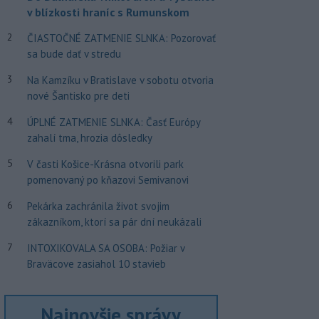
v blízkosti hraníc s Rumunskom
2
ČIASTOČNÉ ZATMENIE SLNKA: Pozorovať
sa bude dať v stredu
3
Na Kamzíku v Bratislave v sobotu otvoria
nové Šantisko pre deti
4
ÚPLNÉ ZATMENIE SLNKA: Časť Európy
zahalí tma, hrozia dôsledky
5
V časti Košice-Krásna otvorili park
pomenovaný po kňazovi Semivanovi
6
Pekárka zachránila život svojim
zákazníkom, ktorí sa pár dní neukázali
7
INTOXIKOVALA SA OSOBA: Požiar v
Braväcove zasiahol 10 stavieb
Najnovšie správy