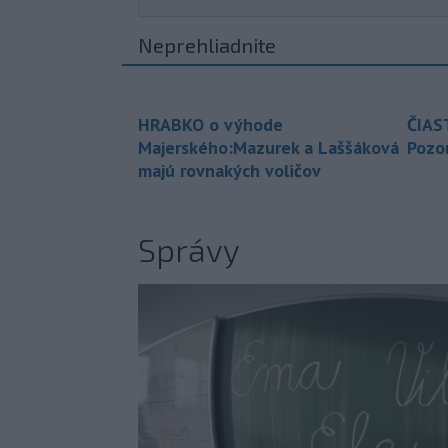
Neprehliadnite
HRABKO o výhode
ČIAS
Majerského:Mazurek a Laššáková
Pozor
majú rovnakých voličov
Správy