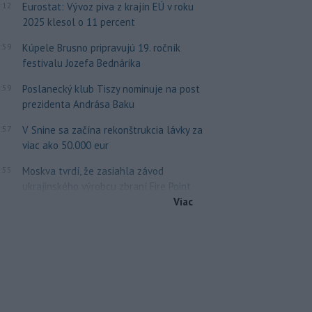
:12
Eurostat: Vývoz piva z krajín EÚ v roku
2025 klesol o 11 percent
:59
Kúpele Brusno pripravujú 19. ročník
festivalu Jozefa Bednárika
:59
Poslanecký klub Tiszy nominuje na post
prezidenta Andrása Baku
:57
V Snine sa začína rekonštrukcia lávky za
viac ako 50.000 eur
:55
Moskva tvrdí, že zasiahla závod
ukrajinského výrobcu zbraní Fire Point
Viac