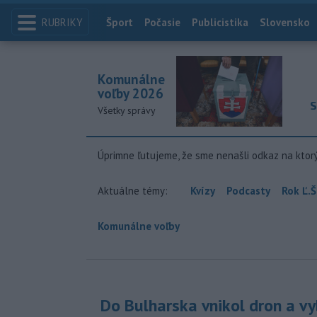
RUBRIKY
Index
Šport
Počasie
Publicistika
Slovensko
Komunálne
voľby 2026
S
Všetky správy
Úprimne ľutujeme, že sme nenašli odkaz na ktor
Aktuálne témy:
Kvízy
Podcasty
Rok Ľ.Š
Komunálne voľby
Do Bulharska vnikol dron a vy