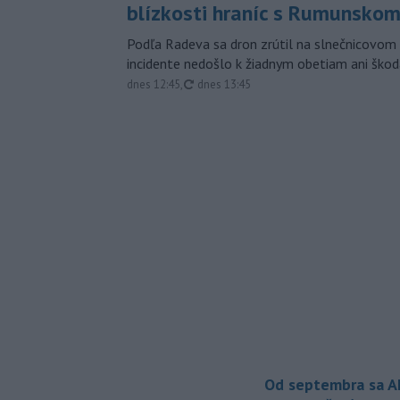
blízkosti hraníc s Rumunsko
Podľa Radeva sa dron zrútil na slnečnicovom 
incidente nedošlo k žiadnym obetiam ani škod
aktualizované
dnes 12:45
,
dnes 13:45
Od septembra sa A