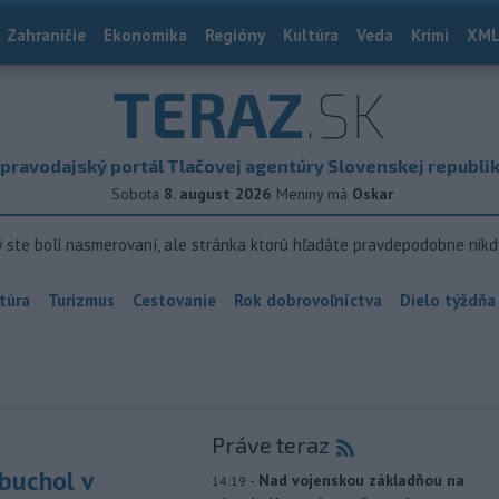
Zahraničie
Ekonomika
Regióny
Kultúra
Veda
Krimi
XML
TERAZ
.SK
pravodajský portál Tlačovej agentúry Slovenskej republi
Sobota
8. august 2026
Meniny má
Oskar
ý ste boli nasmerovaní, ale stránka ktorú hľadáte pravdepodobne nikd
túra
Turizmus
Cestovanie
Rok dobrovoľníctva
Dielo týždňa
Práve teraz
buchol v
-
Nad vojenskou základňou na
14:19