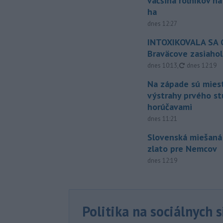
väčšina roľníkov n
ha
dnes 12:27
INTOXIKOVALA SA O
Braväcove zasiahol
aktualizovan
dnes 10:13
,
dnes 12:19
Na západe sú mies
výstrahy prvého s
horúčavami
dnes 11:21
Slovenská miešaná
zlato pre Nemcov
dnes 12:19
Politika na sociálnych 