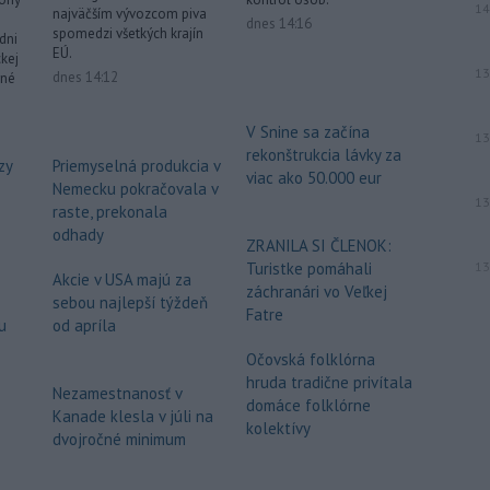
14
najväčším vývozcom piva
piatok oznámila,
že preverí, či sa v
dnes 14:16
spomedzi všetkých krajín
dni
zásielkach oxidu kobaltnatého
EÚ.
kej
vyvážaných do Číny nachádza urán.
13
dnes 14:12
rné
-
Senát Spojených štátov v
19:49
piatok schválil návrh zákona o
V Snine sa začína
13
sankciách zameraný na príjmy Ruska z
rekonštrukcia lávky za
zy
Priemyselná produkcia v
energetického sektora.
viac ako 50.000 eur
Nemecku pokračovala v
13
raste, prekonala
Viac >
odhady
ZRANILA SI ČLENOK:
Turistke pomáhali
13
Akcie v USA majú za
záchranári vo Veľkej
sebou najlepší týždeň
Fatre
u
od apríla
Očovská folklórna
hruda tradične privítala
Nezamestnanosť v
domáce folklórne
Kanade klesla v júli na
kolektívy
dvojročné minimum