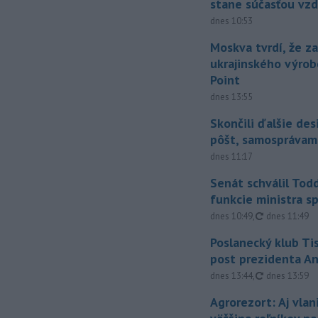
stane súčasťou vzd
dnes 10:53
Moskva tvrdí, že z
ukrajinského výrob
Point
dnes 13:55
Skončili ďalšie de
pôšt, samosprávam
dnes 11:17
Senát schválil Tod
funkcie ministra sp
aktualizovan
dnes 10:49
,
dnes 11:49
Poslanecký klub Ti
post prezidenta A
aktualizovan
dnes 13:44
,
dnes 13:59
Agrorezort: Aj vlan