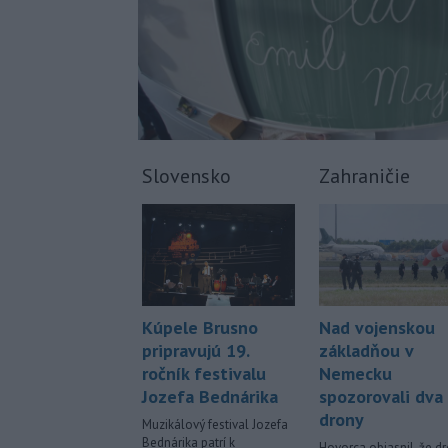
Slovensko
Zahraničie
Kúpele Brusno
Nad vojenskou
pripravujú 19.
základňou v
ročník festivalu
Nemecku
Jozefa Bednárika
spozorovali dva
drony
Muzikálový festival Jozefa
Bednárika patrí k
Hovorca objasnil, že d