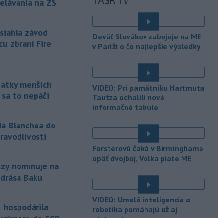
TASR TV
elávania na ZŠ
Hormuzským prielivom.
-
Horskí záchranári z
13:34
asiahla závod
Oblastného strediska Horskej
Deväť Slovákov zabojuje na ME
záchrannej služby
(HZS) Veľká Fatra
cu zbraní Fire
v Paríži o čo najlepšie výsledky
pomáhali v sobotu dopoludnia 39-
ročnej turistke v Rybovskom sedle.
Zranila si členok.
siatky menších
VIDEO: Pri pamätníku Hartmuta
-
Polícia v piatok (7. 8.)
12:36
 sa to nepáči
Tautza odhalili nové
vypátrala dvoch 17-ročných
informačné tabule
mladíkov, ktorí sú
podozriví z útoku
na taxikára v Seredi. Muž pri incidente
da Blanchea do
utrpel vážne zranenia a skončil v
ravodlivosti
trnavskej nemocnici.
é
Forsterovú čaká v Birminghame
opäť dvojboj, Volka piate ME
-
V niektorých okresoch na
11:19
szy nominuje na
západnom Slovensku platia v
ndrása Baku
sobotu popoludní
výstrahy prvého
é
stupňa pred vysokými teplotami.
VIDEO: Umelá inteligencia a
Slovenský hydrometeorologický ústav
i hospodárila
robotika pomáhajú už aj
(SHMÚ) o tom informuje na webe.