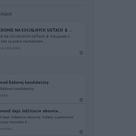
itúcií
KROMIE NA SOCIÁLNYCH SIEŤACH 📱 ...
IE NA SOCIÁLNYCH SIEŤACH 📱 Fotografie z
, kde sa práve nachádzate...
kej republiky
ôvod Rážovej kandidatúry.
 Rážovej kandidatúry.
arita
eniť dajú. Inštitúcie obnovia....
 dajú. Inštitúcie obnovia. Vzťahy s partnermi
torou neustále k...
ovensko