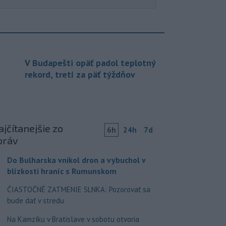
V Budapešti opäť padol teplotný
rekord, tretí za päť týždňov
jčítanejšie zo
6h
24h
7d
práv
Do Bulharska vnikol dron a vybuchol v
blízkosti hraníc s Rumunskom
ČIASTOČNÉ ZATMENIE SLNKA: Pozorovať sa
bude dať v stredu
Na Kamzíku v Bratislave v sobotu otvoria