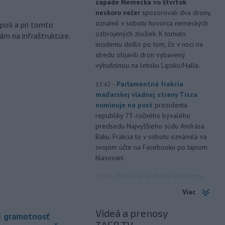
západe Nemecka vo štvrtok
m
neskoro večer
spozorovali dva drony,
oznámil v sobotu hovorca nemeckých
poli a pri tomto
ozbrojených zložiek. K tomuto
ám na infraštruktúre.
incidentu došlo po tom, čo v noci na
stredu objavili dron vybavený
výbušninou na letisku Lipsko/Halle.
-
Parlamentná frakcia
13:42
maďarskej vládnej strany Tisza
nominuje na post
prezidenta
republiky 73-ročného bývalého
predsedu Najvyššieho súdu Andrása
Baku. Frakcia to v sobotu oznámila na
svojom účte na Facebooku po tajnom
hlasovaní.
-
Spojené arabské emiráty v
13:40
sobotu obvinili Irán z útoku na
Viac
tanker
patriaci ich štátnej spoločnosti
Abu Dhabi National Oil Company
Videá a prenosy
I gramotnosť
(ADNOC), ktorý práve prechádzal