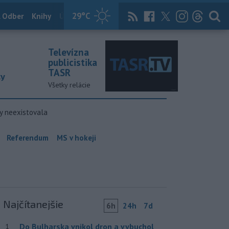
29
°C
 Odber
Knihy
Útulkovo
Magazín
News Now
Archív
TASR
Televízna
publicistika
TASR
ky
Všetky relácie
y neexistovala
Referendum
MS v hokeji
Najčítanejšie
6h
24h
7d
Do Bulharska vnikol dron a vybuchol
1