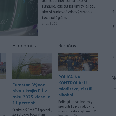
učiť rozumieť tomu, ako AI
očakávajú, že dohoda bude uzavretá
funguje, kde sú jej limity, aj to,
čoskoro, uviedol v piatok pre agentúru
ako si budovať zdravý vzťah k
4
Reuters nemenovaný americký
technológiám.
predstaviteľ, píše TASR.
dnes 10:53
5
-
Úrady vo východnej Číne v
07:01
sobotu zatvorili školy a mnohé
turistické
lokality v reakcii na tajfún
6
Dolphin, ktorý sa blíži k pevnine. TASR
Ekonomika
Regióny
o tom informuje na základe správy
agentúry AP.
7
-
Taliansky tenista Matteo
21:30
Arnaldi vypadol na turnaji ATP
Masters 1000
v Montreale už v 3.
POLICAJNÁ
N
kole dvojhry.
KONTROLA: U
Eurostat: Vývoz
mladistvej zistili
14
-
Pri požiari lesného porastu v
20:18
piva z krajín EÚ v
alkohol
Trstíne v okrese Trnava zasahuje
roku 2025 klesol o
takmer 50 hasičov.
Policajti počas kontroly
11 percent
14
preverili 12 prevádzok na
-
Vláda Konžskej
Štatistický úrad EÚ spresnil,
20:01
území mesta a vykonali 31
že Belgicko bolo vlani
demokratickej republiky (KDR) v
kontrol osôb.
rony