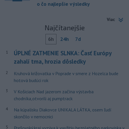
o čo najlepšie výsledky
Viac
Najčítanejšie
6h
24h
7d
ÚPLNÉ ZATMENIE SLNKA: Časť Európy
1
zahalí tma, hrozia dôsledky
2
Kruhová križovatka v Poprade v smere z Hozelca bude
hotová budúci rok
3
V Košiciach Nad jazerom začína výstavba
chodníka,otvorili aj pumptrack
4
Na kúpalisku Diakovce UNIKALA LÁTKA, osem ľudí
skončilo v nemocnici
5
Prešovský kraj vyzýva k využitiu bezplatného parkoviska v