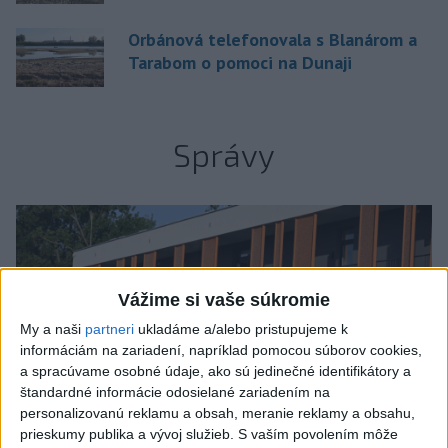
Orbánová telefonovala s Blanárom a
Tarabom o pomoci na Dunaji
Správy
Vážime si vaše súkromie
My a naši
partneri
ukladáme a/alebo pristupujeme k
informáciám na zariadení, napríklad pomocou súborov cookies,
a spracúvame osobné údaje, ako sú jedinečné identifikátory a
štandardné informácie odosielané zariadením na
personalizovanú reklamu a obsah, meranie reklamy a obsahu,
prieskumy publika a vývoj služieb.
S vaším povolením môže