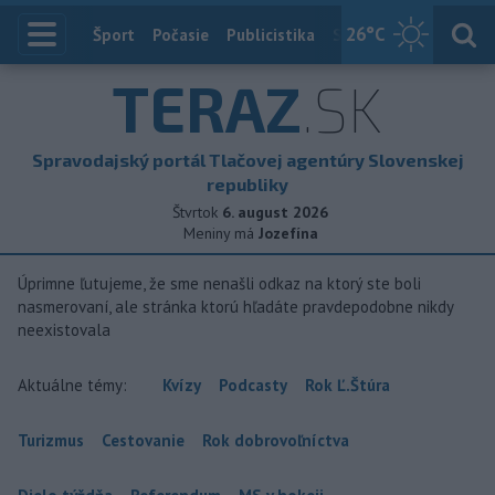
26
°C
Index
Šport
Počasie
Publicistika
Slovensko
Zahranič
TERAZ
.SK
Spravodajský portál Tlačovej agentúry Slovenskej
republiky
Štvrtok
6. august 2026
Meniny má
Jozefína
Úprimne ľutujeme, že sme nenašli odkaz na ktorý ste boli
nasmerovaní, ale stránka ktorú hľadáte pravdepodobne nikdy
neexistovala
Aktuálne témy:
Kvízy
Podcasty
Rok Ľ.Štúra
Turizmus
Cestovanie
Rok dobrovoľníctva