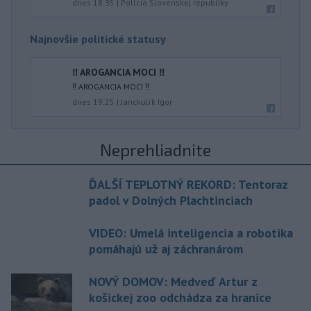
dnes 18:35
|
Polícia Slovenskej republiky
Najnovšie politické statusy
‼️ AROGANCIA MOCI ‼️
‼️ AROGANCIA MOCI ‼️
dnes 19:25
|
Janckulík Igor
Neprehliadnite
ĎALŠÍ TEPLOTNÝ REKORD: Tentoraz
padol v Dolných Plachtinciach
VIDEO: Umelá inteligencia a robotika
pomáhajú už aj záchranárom
NOVÝ DOMOV: Medveď Artur z
košickej zoo odchádza za hranice