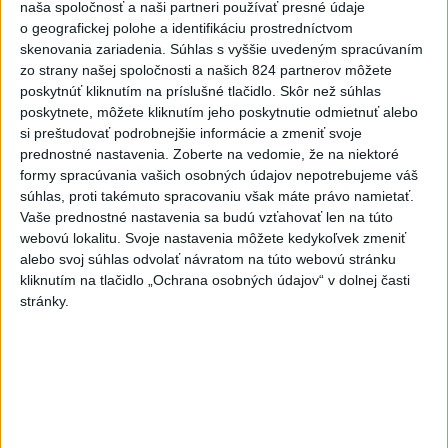
naša spoločnosť a naši partneri používať presné údaje
o geografickej polohe a identifikáciu prostredníctvom
skenovania zariadenia. Súhlas s vyššie uvedeným spracúvaním
Na kúpalisku Diakovce UNIKALA LÁTKA,
zo strany našej spoločnosti a našich 824 partnerov môžete
osem ľudí skončilo v nemocnici
poskytnúť kliknutím na príslušné tlačidlo. Skôr než súhlas
poskytnete, môžete kliknutím jeho poskytnutie odmietnuť alebo
Na mieste zasahovala aj polícia v súčinnosti s ďalšími
si preštudovať podrobnejšie informácie a zmeniť svoje
záchrannými zložkami.
prednostné nastavenia.
Zoberte na vedomie, že na niektoré
aktualizované
dnes 18:23
,
dnes 21:38
formy spracúvania vašich osobných údajov nepotrebujeme váš
súhlas, proti takémuto spracovaniu však máte právo namietať.
Slovensko
Vaše prednostné nastavenia sa budú vzťahovať len na túto
webovú lokalitu. Svoje nastavenia môžete kedykoľvek zmeniť
ŽSK: VšZP znevýhodnila krajské
alebo svoj súhlas odvolať návratom na túto webovú stránku
nemocnice v porovnaní so
kliknutím na tlačidlo „Ochrana osobných údajov“ v dolnej časti
stránky.
súkromnými
dnes 17:57
KDH žiada ministra vnútra o vysvetlenie nákupu kamerových
systémov
Rezort vnútra reaguje na kritiku pri modernizácii dopravných