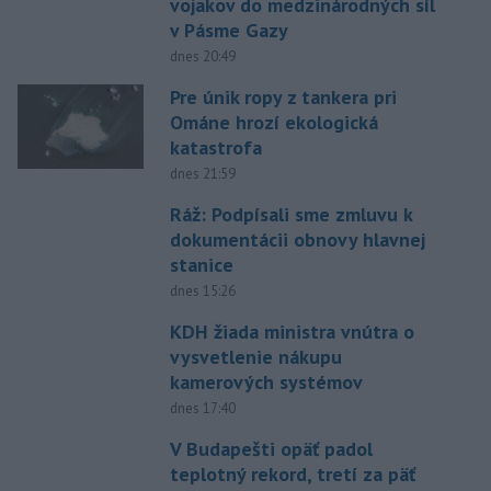
vojakov do medzinárodných síl
v Pásme Gazy
dnes 20:49
Pre únik ropy z tankera pri
Ománe hrozí ekologická
katastrofa
dnes 21:59
Ráž: Podpísali sme zmluvu k
dokumentácii obnovy hlavnej
stanice
dnes 15:26
KDH žiada ministra vnútra o
vysvetlenie nákupu
kamerových systémov
dnes 17:40
V Budapešti opäť padol
teplotný rekord, tretí za päť