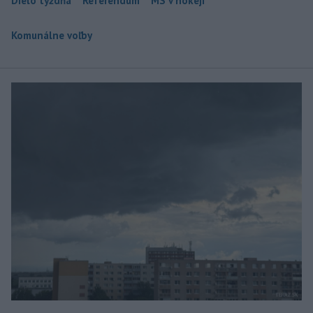
Dielo týždňa
Referendum
MS v hokeji
Komunálne voľby