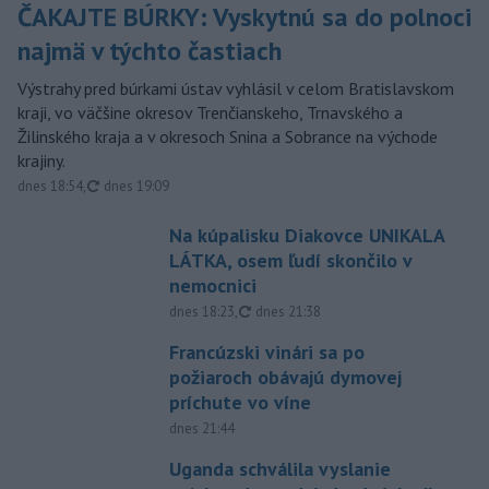
ČAKAJTE BÚRKY: Vyskytnú sa do polnoci
najmä v týchto častiach
Výstrahy pred búrkami ústav vyhlásil v celom Bratislavskom
kraji, vo väčšine okresov Trenčianskeho, Trnavského a
Žilinského kraja a v okresoch Snina a Sobrance na východe
krajiny.
aktualizované
dnes 18:54
,
dnes 19:09
Na kúpalisku Diakovce UNIKALA
LÁTKA, osem ľudí skončilo v
nemocnici
aktualizované
dnes 18:23
,
dnes 21:38
Francúzski vinári sa po
požiaroch obávajú dymovej
príchute vo víne
dnes 21:44
Uganda schválila vyslanie