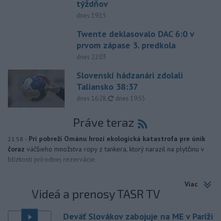
týždňov
dnes 19:15
Twente deklasovalo DAC 6:0 v
prvom zápase 3. predkola
dnes 22:03
Slovenskí hádzanári zdolali
Taliansko 38:37
aktualizované
dnes 16:28
,
dnes 19:55
Práve teraz
-
Pri pobreží Ománu hrozí ekologická katastrofa pre únik
21:58
čoraz
väčšieho množstva ropy z tankera, ktorý narazil na plytčinu v
blízkosti prírodnej rezervácie.
Viac
Videá a prenosy TASR TV
Deväť Slovákov zabojuje na ME v Paríži