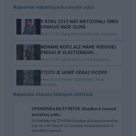
Najnovšie videá
Najsledovanejšie videá
V ROKU 2015 NÁS KRITIZOVALI. DNES
OPAKUJÚ NAŠE SLOVÁ
dnes 17:35
|
Šutaj Eštok Matúš
|
748
zobrazení
NEMÁME ROPU, ALE MÁME VODU‼️JEJ
PREDAJ JE VLASTIZRADA‼️...
dnes 17:05
|
Jakab Július
|
1014
zobrazení
‼️TOTO JE JASNÝ ODKAZ FICOVI‼️
dnes 16:20
|
Hnutie SLOVENSKO
|
4332
zobrazení
Najnovšie statusy štátnych inštitúcií
SPOMIENKA NA ŠTVRTOK Hliadková činnosť
poriečnej políc...
SPOMIENKA NA ŠTVRTOK Hliadková činnosť poriečnej
polície v 80 rokoch 20. storočia. Na kúpaliskách a
prírodných jazerá...