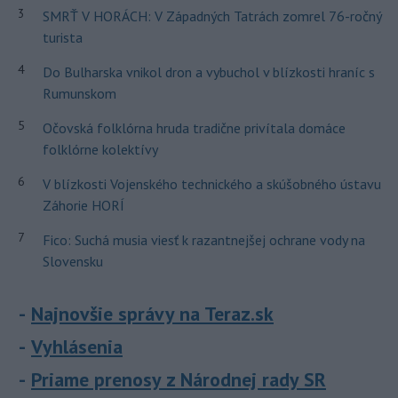
3
SMRŤ V HORÁCH: V Západných Tatrách zomrel 76-ročný
turista
4
Do Bulharska vnikol dron a vybuchol v blízkosti hraníc s
Rumunskom
5
Očovská folklórna hruda tradične privítala domáce
folklórne kolektívy
6
V blízkosti Vojenského technického a skúšobného ústavu
Záhorie HORÍ
7
Fico: Suchá musia viesť k razantnejšej ochrane vody na
Slovensku
Najnovšie správy na Teraz.sk
Vyhlásenia
Priame prenosy z Národnej rady SR