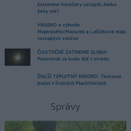
Extrémne horúčavy ustúpili. Alebo
žeby nie?
HRABKO o výhode
Majerského:Mazurek a Laššáková majú
rovnakých voličov
ČIASTOČNÉ ZATMENIE SLNKA:
Pozorovať sa bude dať v stredu
ĎALŠÍ TEPLOTNÝ REKORD: Tentoraz
padol v Dolných Plachtinciach
Správy