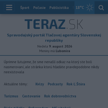
18
°C
Index
Šport
Počasie
Publicistika
Slovensko
Zahranič
TERAZ
.SK
Spravodajský portál Tlačovej agentúry Slovenskej
republiky
Nedela
9. august 2026
Meniny má
Ľubomíra
Úprimne ľutujeme, že sme nenašli odkaz na ktorý ste boli
nasmerovaní, ale stránka ktorú hľadáte pravdepodobne nikdy
neexistovala
Aktuálne témy:
Kvízy
Podcasty
Rok Ľ.Štúra
Turizmus
Cestovanie
Rok dobrovoľníctva