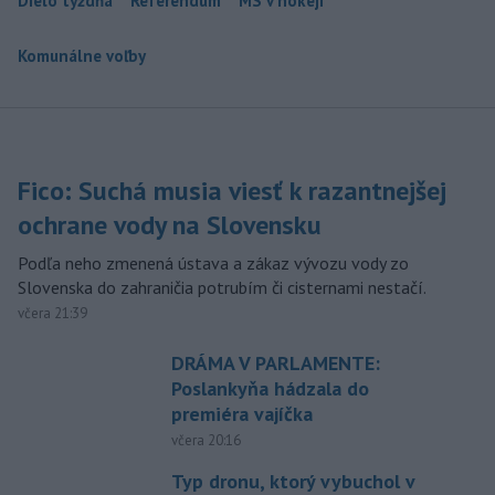
Dielo týždňa
Referendum
MS v hokeji
Komunálne voľby
Fico: Suchá musia viesť k razantnejšej
ochrane vody na Slovensku
Podľa neho zmenená ústava a zákaz vývozu vody zo
Slovenska do zahraničia potrubím či cisternami nestačí.
včera 21:39
DRÁMA V PARLAMENTE:
Poslankyňa hádzala do
premiéra vajíčka
včera 20:16
Typ dronu, ktorý vybuchol v