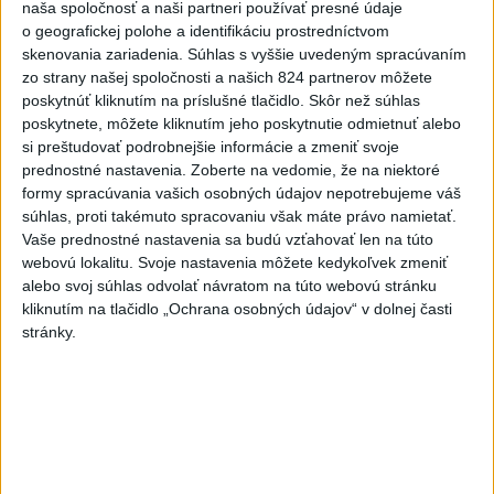
naša spoločnosť a naši partneri používať presné údaje
Slovensko
o geografickej polohe a identifikáciu prostredníctvom
skenovania zariadenia. Súhlas s vyššie uvedeným spracúvaním
zo strany našej spoločnosti a našich 824 partnerov môžete
Fico: Suchá musia viesť k
poskytnúť kliknutím na príslušné tlačidlo. Skôr než súhlas
razantnejšej ochrane vody na
poskytnete, môžete kliknutím jeho poskytnutie odmietnuť alebo
Slovensku
si preštudovať podrobnejšie informácie a zmeniť svoje
včera 21:39
prednostné nastavenia.
Zoberte na vedomie, že na niektoré
formy spracúvania vašich osobných údajov nepotrebujeme váš
Polícia vyzýva mladých, aby boli opatrní s požívaním
súhlas, proti takémuto spracovaniu však máte právo namietať.
alkoholu
Vaše prednostné nastavenia sa budú vzťahovať len na túto
webovú lokalitu. Svoje nastavenia môžete kedykoľvek zmeniť
MZVEZ: V Nemecku zavedú zákaz konzumácie alkoholu na
alebo svoj súhlas odvolať návratom na túto webovú stránku
staniciach
kliknutím na tlačidlo „Ochrana osobných údajov“ v dolnej časti
stránky.
POZOR NA HARÚČAVY: SHMÚ vydalo výstrahy prvého
stupňa pred teplom
Zahraničie
Turecko vyzvalo Ukrajinu a Rusko na
zastavenie útokov v Čiernom mori