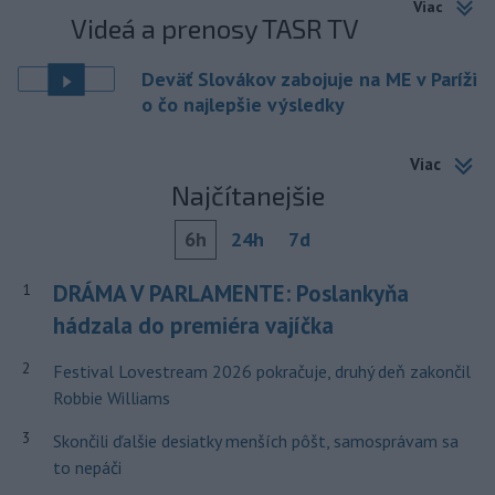
Viac
Videá a prenosy TASR TV
Deväť Slovákov zabojuje na ME v Paríži
o čo najlepšie výsledky
Viac
Najčítanejšie
6h
24h
7d
DRÁMA V PARLAMENTE: Poslankyňa
1
hádzala do premiéra vajíčka
2
Festival Lovestream 2026 pokračuje, druhý deň zakončil
Robbie Williams
3
Skončili ďalšie desiatky menších pôšt, samosprávam sa
to nepáči