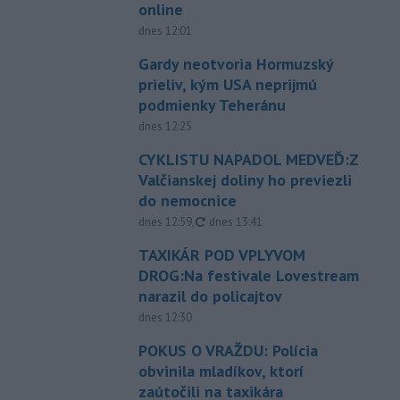
online
dnes 12:01
Gardy neotvoria Hormuzský
prieliv, kým USA neprijmú
podmienky Teheránu
dnes 12:25
CYKLISTU NAPADOL MEDVEĎ:Z
Valčianskej doliny ho previezli
do nemocnice
aktualizované
dnes 12:59
,
dnes 13:41
TAXIKÁR POD VPLYVOM
DROG:Na festivale Lovestream
narazil do policajtov
dnes 12:30
POKUS O VRAŽDU: Polícia
obvinila mladíkov, ktorí
zaútočili na taxikára