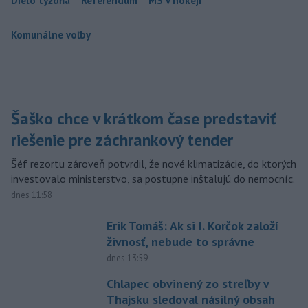
Dielo týždňa
Referendum
MS v hokeji
Komunálne voľby
Šaško chce v krátkom čase predstaviť
riešenie pre záchrankový tender
Šéf rezortu zároveň potvrdil, že nové klimatizácie, do ktorých
investovalo ministerstvo, sa postupne inštalujú do nemocníc.
dnes 11:58
Erik Tomáš: Ak si I. Korčok založí
živnosť, nebude to správne
dnes 13:59
Chlapec obvinený zo streľby v
Thajsku sledoval násilný obsah