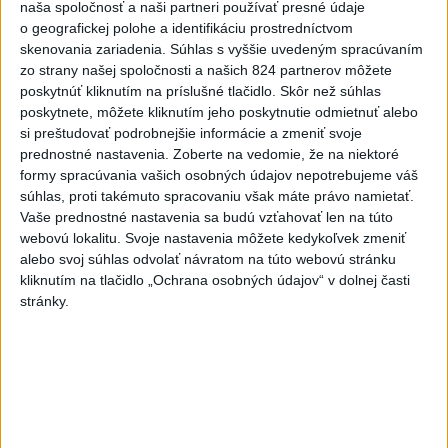
naša spoločnosť a naši partneri používať presné údaje
Erik Tomáš: Ak si I. Korčok založí
o geografickej polohe a identifikáciu prostredníctvom
živnosť, nebude to správne
skenovania zariadenia. Súhlas s vyššie uvedeným spracúvaním
dnes 13:59
zo strany našej spoločnosti a našich 824 partnerov môžete
poskytnúť kliknutím na príslušné tlačidlo. Skôr než súhlas
poskytnete, môžete kliknutím jeho poskytnutie odmietnuť alebo
Aktuálne je dočasne zatvorených 63 pôšt, všetky majú
si preštudovať podrobnejšie informácie a zmeniť svoje
otvoriť do 30.9.
prednostné nastavenia.
Zoberte na vedomie, že na niektoré
formy spracúvania vašich osobných údajov nepotrebujeme váš
Šaško chce v krátkom čase predstaviť riešenie pre
súhlas, proti takémuto spracovaniu však máte právo namietať.
záchrankový tender
Vaše prednostné nastavenia sa budú vzťahovať len na túto
webovú lokalitu. Svoje nastavenia môžete kedykoľvek zmeniť
Kandidovať môžu aj nezávislí, potrebujú vyzbierať podpisy od
alebo svoj súhlas odvolať návratom na túto webovú stránku
občanov
kliknutím na tlačidlo „Ochrana osobných údajov“ v dolnej časti
stránky.
Zahraničie
Sýria a Rusko sa dohodli na
budúcnosti vojenských základní v
Sýrii
dnes 15:08