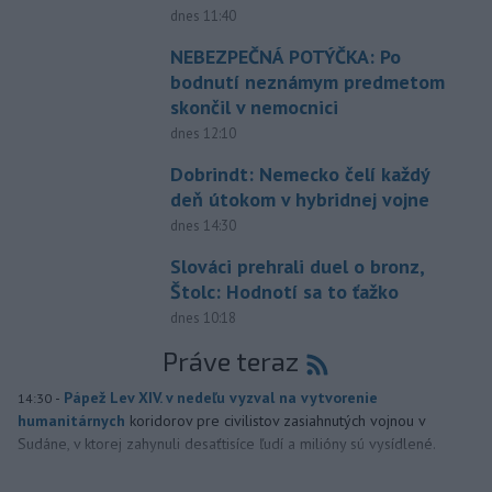
dnes 11:40
NEBEZPEČNÁ POTÝČKA: Po
bodnutí neznámym predmetom
skončil v nemocnici
dnes 12:10
Dobrindt: Nemecko čelí každý
deň útokom v hybridnej vojne
dnes 14:30
Slováci prehrali duel o bronz,
Štolc: Hodnotí sa to ťažko
dnes 10:18
Práve teraz
-
Pápež Lev XIV. v nedeľu vyzval na vytvorenie
14:30
humanitárnych
koridorov pre civilistov zasiahnutých vojnou v
Sudáne, v ktorej zahynuli desaťtisíce ľudí a milióny sú vysídlené.