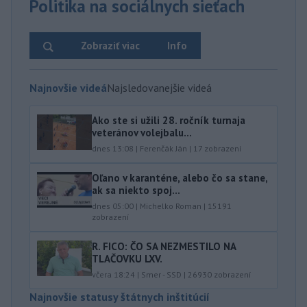
Politika na sociálnych sieťach
Zobraziť viac
Info
Najnovšie videá
Najsledovanejšie videá
Ako ste si užili 28. ročník turnaja
veteránov volejbalu...
dnes 13:08
|
Ferenčák Ján
|
17
zobrazení
Oľano v karanténe, alebo čo sa stane,
ak sa niekto spoj...
dnes 05:00
|
Michelko Roman
|
15191
zobrazení
R. FICO: ČO SA NEZMESTILO NA
TLAČOVKU LXV.
včera 18:24
|
Smer - SSD
|
26930
zobrazení
Najnovšie statusy štátnych inštitúcií