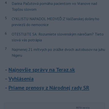
4
Darina Pačutová pomáha pacientom vo Vranove nad
Topľou slovom
5
CYKLISTU NAPADOL MEDVEĎ:Z Valčianskej doliny ho
previezli do nemocnice
6
OTESTUJTE SA: Rozumiete slovenským nárečiam? Tieto
slová vás potrápia
7
Najmenej 21 mŕtvych po zrážke dvoch autobusov na juhu
Nigeru
Najnovšie správy na Teraz.sk
Vyhlásenia
Priame prenosy z Národnej rady SR