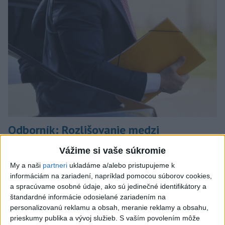
Odborník: Rozlišovanie medzi
investíciami vás ochráni pred podvodmi
Vážime si vaše súkromie
Poukázal na to, že podvodníci prispôsobujú názvy produktov
My a naši
partneri
ukladáme a/alebo pristupujeme k
aj príbehy tomu, čo práve priťahuje pozornosť.
informáciám na zariadení, napríklad pomocou súborov cookies,
dnes 9:38
a spracúvame osobné údaje, ako sú jedinečné identifikátory a
štandardné informácie odosielané zariadením na
Slovensko
personalizovanú reklamu a obsah, meranie reklamy a obsahu,
prieskumy publika a vývoj služieb.
S vaším povolením môže