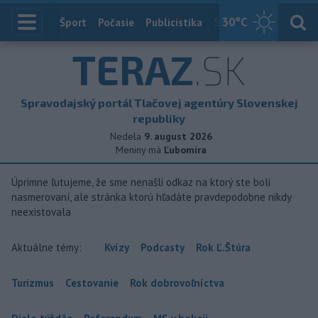
30
°C
Index
Šport
Počasie
Publicistika
Slovensko
Zahranič
TERAZ
.SK
Spravodajský portál Tlačovej agentúry Slovenskej
republiky
Nedela
9. august 2026
Meniny má
Ľubomíra
Úprimne ľutujeme, že sme nenašli odkaz na ktorý ste boli
nasmerovaní, ale stránka ktorú hľadáte pravdepodobne nikdy
neexistovala
Aktuálne témy:
Kvízy
Podcasty
Rok Ľ.Štúra
Turizmus
Cestovanie
Rok dobrovoľníctva