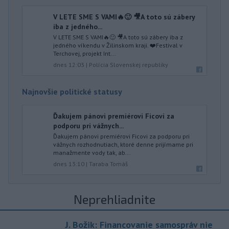
V LETE SME S VAMI🔥🙂 🎥A toto sú zábery
iba z jedného...
V LETE SME S VAMI🔥🙂 🎥A toto sú zábery iba z
jedného víkendu v Žilinskom kraji. ❤️Festival v
Terchovej, projekt Int...
dnes 12:03
|
Polícia Slovenskej republiky
Najnovšie politické statusy
Ďakujem pánovi premiérovi Ficovi za
podporu pri vážnych...
Ďakujem pánovi premiérovi Ficovi za podporu pri
vážnych rozhodnutiach, ktoré denne prijímame pri
manažmente vody tak, ab...
dnes 13:10
|
Taraba Tomáš
Neprehliadnite
J. Božik: Financovanie samospráv nie