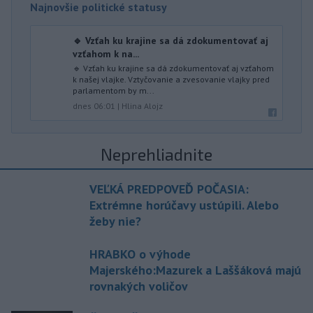
Najnovšie politické statusy
🔹 Vzťah ku krajine sa dá zdokumentovať aj
vzťahom k na...
🔹 Vzťah ku krajine sa dá zdokumentovať aj vzťahom
k našej vlajke. Vztyčovanie a zvesovanie vlajky pred
parlamentom by m...
dnes 06:01
|
Hlina Alojz
Neprehliadnite
VEĽKÁ PREDPOVEĎ POČASIA:
Extrémne horúčavy ustúpili. Alebo
žeby nie?
HRABKO o výhode
Majerského:Mazurek a Laššáková majú
rovnakých voličov