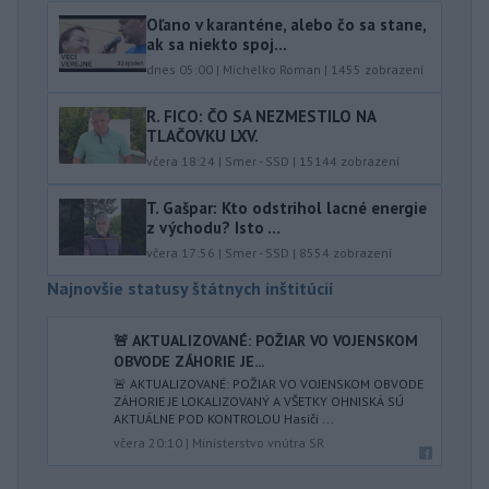
Oľano v karanténe, alebo čo sa stane,
ak sa niekto spoj...
dnes 05:00
|
Michelko Roman
|
1455
zobrazení
R. FICO: ČO SA NEZMESTILO NA
TLAČOVKU LXV.
včera 18:24
|
Smer - SSD
|
15144
zobrazení
T. Gašpar: Kto odstrihol lacné energie
z východu? Isto ...
včera 17:56
|
Smer - SSD
|
8554
zobrazení
Najnovšie statusy štátnych inštitúcií
🚨 AKTUALIZOVANÉ: POŽIAR VO VOJENSKOM
OBVODE ZÁHORIE JE...
🚨 AKTUALIZOVANÉ: POŽIAR VO VOJENSKOM OBVODE
ZÁHORIE JE LOKALIZOVANÝ A VŠETKY OHNISKÁ SÚ
AKTUÁLNE POD KONTROLOU Hasiči ...
včera 20:10
|
Ministerstvo vnútra SR