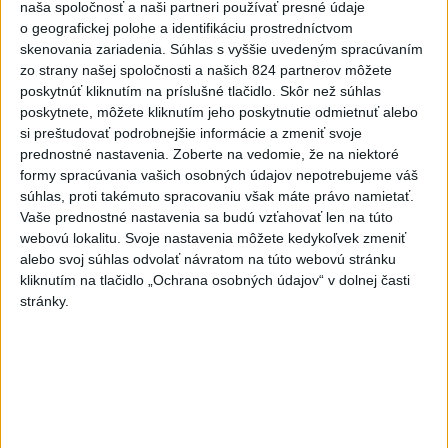
naša spoločnosť a naši partneri používať presné údaje
o geografickej polohe a identifikáciu prostredníctvom
skenovania zariadenia. Súhlas s vyššie uvedeným spracúvaním
zo strany našej spoločnosti a našich 824 partnerov môžete
Slovensko čakajú astronomické úkazy,
poskytnúť kliknutím na príslušné tlačidlo. Skôr než súhlas
zatmenie Slnka striedajú Perzeidy
poskytnete, môžete kliknutím jeho poskytnutie odmietnuť alebo
si preštudovať podrobnejšie informácie a zmeniť svoje
Zatmenie sa začne najskôr na východe krajiny.
prednostné nastavenia.
Zoberte na vedomie, že na niektoré
dnes 7:36
formy spracúvania vašich osobných údajov nepotrebujeme váš
súhlas, proti takémuto spracovaniu však máte právo namietať.
Slovensko
Vaše prednostné nastavenia sa budú vzťahovať len na túto
webovú lokalitu. Svoje nastavenia môžete kedykoľvek zmeniť
Fico: Suchá musia viesť k
alebo svoj súhlas odvolať návratom na túto webovú stránku
razantnejšej ochrane vody na
kliknutím na tlačidlo „Ochrana osobných údajov“ v dolnej časti
Slovensku
stránky.
včera 21:39
Polícia vyzýva mladých, aby boli opatrní s požívaním
alkoholu
MZVEZ: V Nemecku zavedú zákaz konzumácie alkoholu na