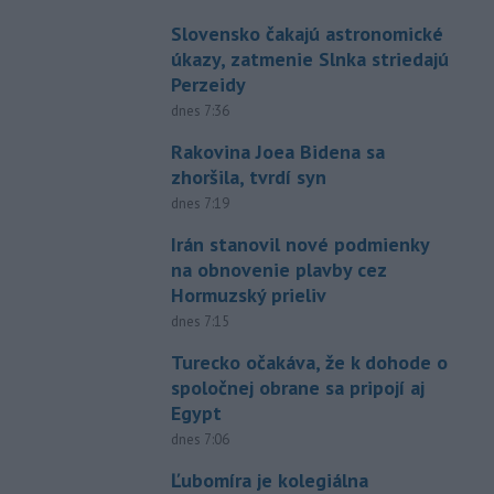
Slovensko čakajú astronomické
úkazy, zatmenie Slnka striedajú
Perzeidy
dnes 7:36
Rakovina Joea Bidena sa
zhoršila, tvrdí syn
dnes 7:19
Irán stanovil nové podmienky
na obnovenie plavby cez
Hormuzský prieliv
dnes 7:15
Turecko očakáva, že k dohode o
spoločnej obrane sa pripojí aj
Egypt
dnes 7:06
Ľubomíra je kolegiálna