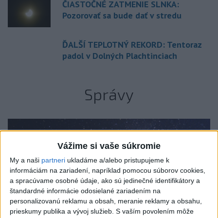
ČIASTOČNÉ ZATMENIE SLNKA:
Pozorovať sa bude dať v stredu
ĎALŠÍ TEPLOTNÝ REKORD: Tentoraz
padol v Dolných Plachtinciach
Správy
Vážime si vaše súkromie
My a naši
partneri
ukladáme a/alebo pristupujeme k
informáciám na zariadení, napríklad pomocou súborov cookies,
a spracúvame osobné údaje, ako sú jedinečné identifikátory a
štandardné informácie odosielané zariadením na
personalizovanú reklamu a obsah, meranie reklamy a obsahu,
prieskumy publika a vývoj služieb.
S vaším povolením môže