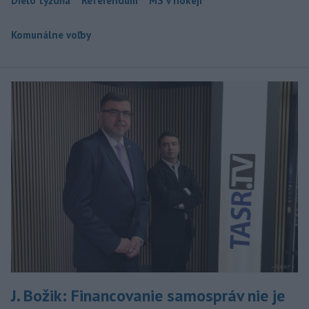
Dielo týždňa
Referendum
MS v hokeji
Komunálne voľby
J. Božik: Financovanie samospráv nie je