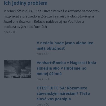
ich jediný problém
V relácii Štúdio TASR sa Oliver Remiaš o reforme samospráv
rozprával s predsedom Združenia miest a obcí Slovenska
Jozefom Božikom. Reláciu nájdete aj na YouTube a
podcastových platformách.
dnes 7:00
V nedeľu bude jasno alebo len
malá oblačnosť
dnes 6:14
Venhart:Bomba v Nagasaki bola
silnejšia ako v Hirošime,no
menej účinná
dnes 8:24
OTESTUJTE SA: Rozumiete
slovenským nárečiam? Tieto
slová vás potrápia
dnes 7:00