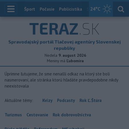
24
°C
Index
Šport
Počasie
Publicistika
Slovensko
Zahranič
TERAZ
.SK
Spravodajský portál Tlačovej agentúry Slovenskej
republiky
Nedela
9. august 2026
Meniny má
Ľubomíra
Úprimne ľutujeme, že sme nenašli odkaz na ktorý ste boli
nasmerovaní, ale stránka ktorú hľadáte pravdepodobne nikdy
neexistovala
Aktuálne témy:
Kvízy
Podcasty
Rok Ľ.Štúra
Turizmus
Cestovanie
Rok dobrovoľníctva