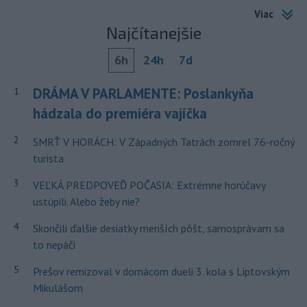
Viac
Najčítanejšie
6h
24h
7d
DRÁMA V PARLAMENTE: Poslankyňa
1
hádzala do premiéra vajíčka
2
SMRŤ V HORÁCH: V Západných Tatrách zomrel 76-ročný
turista
3
VEĽKÁ PREDPOVEĎ POČASIA: Extrémne horúčavy
ustúpili. Alebo žeby nie?
4
Skončili ďalšie desiatky menších pôšt, samosprávam sa
to nepáči
5
Prešov remizoval v domácom dueli 3. kola s Liptovským
Mikulášom