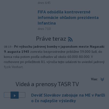
dnes 6:45
FIFA odsúdila kontroverzné
informácie ohľadom prezidenta
Infantina
dnes 7:10
Práve teraz
-
Pri výbuchu jadrovej bomby v japonskom meste Nagasaki
08:19
9. augusta 1945
zomrelo bezprostredne približne 39.000 ľudí, do
konca roka potom podľa odhadov až okolo 60.000-80.000. V
rozhovore pri príležitosti 81. výročia tejto udalosti to uviedol jadrový
fyzik Venhart.
Viac
Videá a prenosy TASR TV
Deväť Slovákov zabojuje na ME v Paríži
o čo najlepšie výsledky