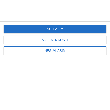
Grécky raj bez davov? Toto sú tie
najkrajšie miesta Kefalónie
PREDANÓCYOVÁ: Vývoj nových
unikátnych potravín trvá aj niekoľko
SÚHLASÍM
rokov
VIAC MOŽNOSTÍ
OTESTUJTE SA: Poznáte Odyseovu
antickú cestu domov?
NESÚHLASÍM
Rezort vnútra nemôže zapísať zväzok
osôb rovnakého pohlavia do matriky
HOMOLA: Chcem byť prvým Slovákom
s Tour Card
Publicistika