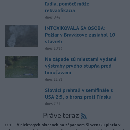
ľudia, pomôcť môže
rekvalifikácia
dnes 9:42
INTOXIKOVALA SA OSOBA:
Požiar v Braväcove zasiahol 10
stavieb
dnes 10:13
Na západe sú miestami vydané
výstrahy prvého stupňa pred
horúčavami
dnes 11:21
Slováci prehrali v semifinále s
USA 2:5, o bronz proti Fínsku
dnes 7:21
Práve teraz
-
V niektorých okresoch na západnom Slovensku platia v
11:19