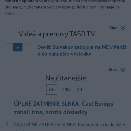
sobotu popoludní
výstrahy prvého stupňa pred vysokými teplotami.
Slovenský hydrometeorologický ústav (SHMÚ) o tom informuje na
webe.
Viac
Videá a prenosy TASR TV
Deväť Slovákov zabojuje na ME v Paríži
o čo najlepšie výsledky
Viac
Najčítanejšie
6h
24h
7d
ÚPLNÉ ZATMENIE SLNKA: Časť Európy
1
zahalí tma, hrozia dôsledky
2
ČIASTOČNÉ ZATMENIE SLNKA: Pozorovať sa bude dať v