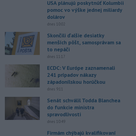
USA plánujú poskytnúť Kolumbii
pomoc vo výške jednej miliardy
dolárov
dnes 10:02
Skončili ďalšie desiatky
menších pôšt, samosprávam sa
to nepáči
dnes 11:17
ECDC: V Európe zaznamenali
241 prípadov nákazy
západonílskou horúčkou
dnes 9:11
Senát schválil Todda Blanchea
do funkcie ministra
spravodlivosti
dnes 10:49
Firmám chýbajú kvalifikovaní