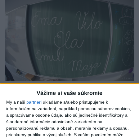
Od septembra sa AI gramotnosť stane
Vážime si vaše súkromie
súčasťou vzdelávania na ZŠ
My a naši
partneri
ukladáme a/alebo pristupujeme k
informáciám na zariadení, napríklad pomocou súborov cookies,
Žiaci sa budú podľa ministerstva učiť rozumieť tomu, ako AI
a spracúvame osobné údaje, ako sú jedinečné identifikátory a
funguje, kde sú jej limity, aj to, ako si budovať zdravý vzťah k
štandardné informácie odosielané zariadením na
technológiám.
personalizovanú reklamu a obsah, meranie reklamy a obsahu,
dnes 10:53
prieskumy publika a vývoj služieb.
S vaším povolením môže