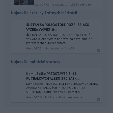
včera 17:02
|
Jakab Július
|
13638
zobrazení
Najnovšie statusy štátnych inštitúcií
🚔 STAŇ SA POLICAJTOM. POZRI SA, AKO
VYZERÁ VÝCVIK! 🎯...
🚔 STAŇ SA POLICAJTOM. POZRI SA, AKO VYZERÁ
VÝCVIK! 🎯 Ako vyzerá príprava na povolanie, pri
ktorom rozhodujú vedomosti...
dnes 08:55
|
Ministerstvo vnútra SR
Najnovšie politické statusy
Kamil Šaško PREDSTAVTE SI 18
FUTBALOVÝCH ALEBO 290 BASK...
Kamil Šaško PREDSTAVTE SI 18 FUTBALOVÝCH ALEBO
290 BASKETBALOVÝCH IHRÍSK POD JEDNOU
STRECHOU. Takúto rozlohu bude mať n...
dnes 08:50
|
HLAS - sociálna demokracia