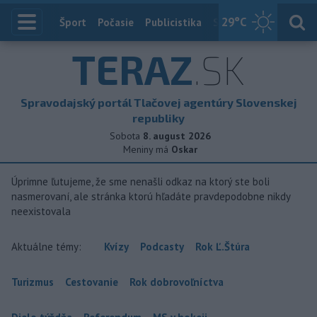
29
°C
Index
Šport
Počasie
Publicistika
Slovensko
Zahranič
TERAZ
.SK
Spravodajský portál Tlačovej agentúry Slovenskej
republiky
Sobota
8. august 2026
Meniny má
Oskar
Úprimne ľutujeme, že sme nenašli odkaz na ktorý ste boli
nasmerovaní, ale stránka ktorú hľadáte pravdepodobne nikdy
neexistovala
Aktuálne témy:
Kvízy
Podcasty
Rok Ľ.Štúra
Turizmus
Cestovanie
Rok dobrovoľníctva