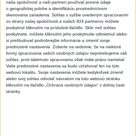
naša spoločnosť a naši partneri používať presné údaje
Slovensko
o geografickej polohe a identifikáciu prostredníctvom
skenovania zariadenia. Súhlas s vyššie uvedeným spracúvaním
Dielo týždňa SNG: Za(k)liate peniaze
zo strany našej spoločnosti a našich 824 partnerov môžete
- liatie od Miloša Boďu
poskytnúť kliknutím na príslušné tlačidlo. Skôr než súhlas
dnes 10:18
poskytnete, môžete kliknutím jeho poskytnutie odmietnuť alebo
si preštudovať podrobnejšie informácie a zmeniť svoje
prednostné nastavenia.
Zoberte na vedomie, že na niektoré
formy spracúvania vašich osobných údajov nepotrebujeme váš
Klimatológ: Zeleň môže významným spôsobom
súhlas, proti takémuto spracovaniu však máte právo namietať.
ovplyvňovať klímu miest
Vaše prednostné nastavenia sa budú vzťahovať len na túto
webovú lokalitu. Svoje nastavenia môžete kedykoľvek zmeniť
Pamiatkári: Projekty obnovy sa môžu uchádzať o ocenenie
alebo svoj súhlas odvolať návratom na túto webovú stránku
Europa Nostra
kliknutím na tlačidlo „Ochrana osobných údajov“ v dolnej časti
stránky.
A. Danko vylúčil, že by sa SNS pred voľbami spájala, avizuje
zmeny
Zahraničie
V Nepále objavili telá na mieste, kde