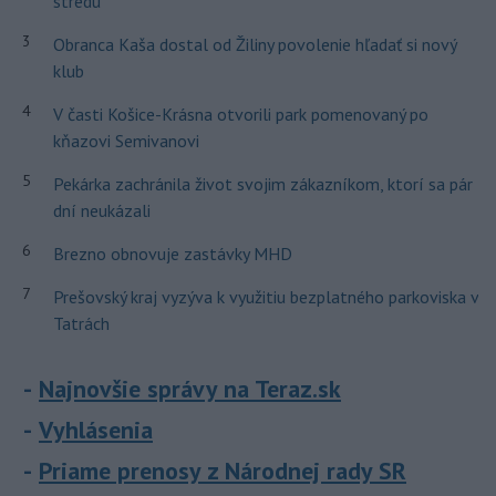
stredu
3
Obranca Kaša dostal od Žiliny povolenie hľadať si nový
klub
4
V časti Košice-Krásna otvorili park pomenovaný po
kňazovi Semivanovi
5
Pekárka zachránila život svojim zákazníkom, ktorí sa pár
dní neukázali
6
Brezno obnovuje zastávky MHD
7
Prešovský kraj vyzýva k využitiu bezplatného parkoviska v
Tatrách
Najnovšie správy na Teraz.sk
Vyhlásenia
Priame prenosy z Národnej rady SR