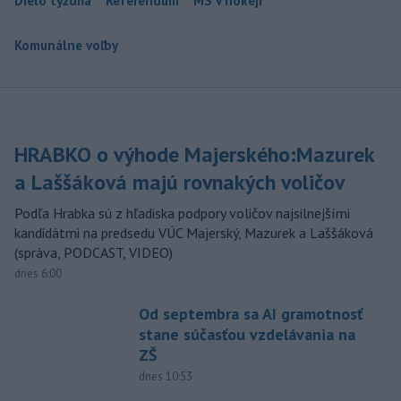
Dielo týždňa
Referendum
MS v hokeji
Komunálne voľby
HRABKO o výhode Majerského:Mazurek
a Laššáková majú rovnakých voličov
Podľa Hrabka sú z hľadiska podpory voličov najsilnejšími
kandidátmi na predsedu VÚC Majerský, Mazurek a Laššáková
(správa, PODCAST, VIDEO)
dnes 6:00
Od septembra sa AI gramotnosť
stane súčasťou vzdelávania na
ZŠ
dnes 10:53