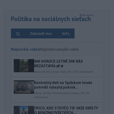
Politika na sociálnych sieťach
Zobraziť viac
Info
Najnovšie videá
Najsledovanejšie videá
ANI HORÚCE LETNÉ DNI NÁS
NEZASTAVIA 🌿☀️
dnes 06:00
|
Úrad vlády SR
|
293
zobrazení
Kontrolný deň na Spišskom hrade
potvrdil výrazný pokrok...
včera 18:09
|
Ministerstvo kultúry SR
|
31
zobrazení
⁉️FICO, KDE STE⁉️ČO TIE VAŠE DRÍSTY
O BENZÍNE⁉️VŠETKÝCH...