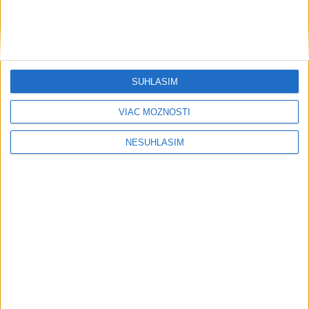
....
SÚHLASÍM
VIAC MOŽNOSTÍ
NESÚHLASÍM
Neprehliadnite