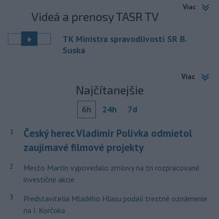
Viac
Videá a prenosy TASR TV
TK Ministra spravodlivosti SR B.
Suska
Viac
Najčítanejšie
6h
24h
7d
Český herec Vladimír Polívka odmietol
1
zaujímavé filmové projekty
2
Mesto Martin vypovedalo zmluvy na tri rozpracované
investičné akcie
3
Predstavitelia Mladého Hlasu podali trestné oznámenie
na I. Korčoka