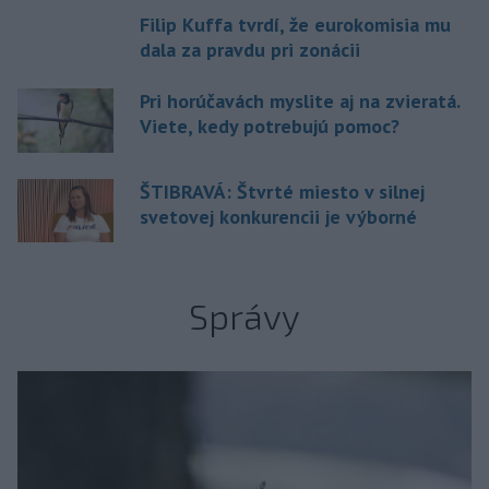
Filip Kuffa tvrdí, že eurokomisia mu
dala za pravdu pri zonácii
Pri horúčavách myslite aj na zvieratá.
Viete, kedy potrebujú pomoc?
ŠTIBRAVÁ: Štvrté miesto v silnej
svetovej konkurencii je výborné
Správy