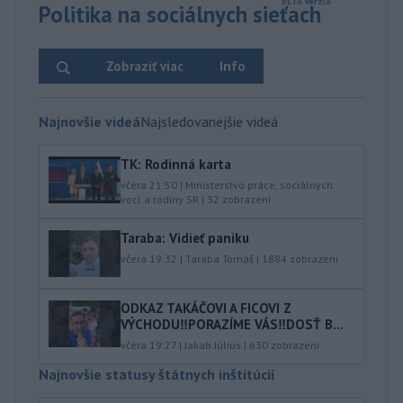
Politika na sociálnych sieťach
Zobraziť viac
Info
Najnovšie videá
Najsledovanejšie videá
TK: Rodinná karta
včera 21:50
|
Ministerstvo práce, sociálnych
vecí a rodiny SR
|
32
zobrazení
Taraba: Vidieť paniku
včera 19:32
|
Taraba Tomáš
|
1884
zobrazení
ODKAZ TAKÁČOVI A FICOVI Z
VÝCHODU‼️PORAZÍME VÁS‼️DOSŤ B...
včera 19:27
|
Jakab Július
|
630
zobrazení
Najnovšie statusy štátnych inštitúcií