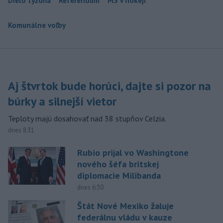
Dielo týždňa
Referendum
MS v hokeji
Komunálne voľby
Aj štvrtok bude horúci, dajte si pozor na
búrky a silnejší vietor
Teploty majú dosahovať nad 38 stupňov Celzia.
dnes 8:31
Rubio prijal vo Washingtone
nového šéfa britskej
diplomacie Milibanda
dnes 6:30
Štát Nové Mexiko žaluje
federálnu vládu v kauze