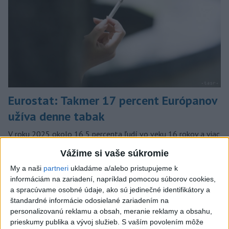
Eurostat: Takmer 17 percent Európanov
užíva denne tabak
V roku 2025 okolo 16,5 percenta ľudí vo veku 16 rokov a viac
v členských krajinách Európskej únie (EÚ) denne užívalo tabak
Vážime si vaše súkromie
a s ním súvisiace výrobky.
dnes 7:18
My a naši
partneri
ukladáme a/alebo pristupujeme k
informáciám na zariadení, napríklad pomocou súborov cookies,
Slovensko
a spracúvame osobné údaje, ako sú jedinečné identifikátory a
štandardné informácie odosielané zariadením na
personalizovanú reklamu a obsah, meranie reklamy a obsahu,
Filip Kuffa tvrdí, že eurokomisia mu
prieskumy publika a vývoj služieb.
S vaším povolením môže
dala za pravdu pri zonácii