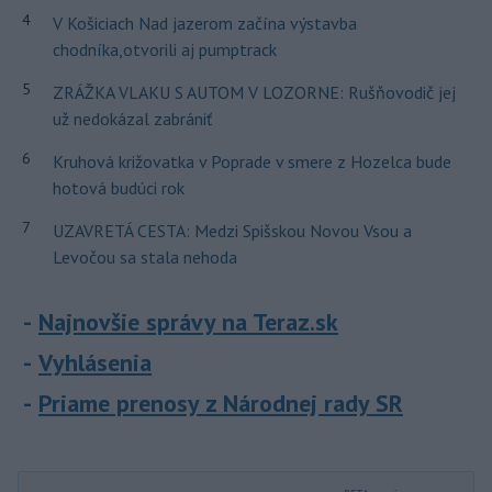
4
V Košiciach Nad jazerom začína výstavba
chodníka,otvorili aj pumptrack
5
ZRÁŽKA VLAKU S AUTOM V LOZORNE: Rušňovodič jej
už nedokázal zabrániť
6
Kruhová križovatka v Poprade v smere z Hozelca bude
hotová budúci rok
7
UZAVRETÁ CESTA: Medzi Spišskou Novou Vsou a
Levočou sa stala nehoda
Najnovšie správy na Teraz.sk
Vyhlásenia
Priame prenosy z Národnej rady SR