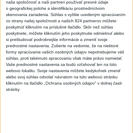
naša spoločnosť a naši partneri používať presné údaje
včera 22:53
o geografickej polohe a identifikáciu prostredníctvom
skenovania zariadenia. Súhlas s vyššie uvedeným spracúvaním
T. Taraba: SR pomáha Maďarsku s vodou aj napriek tomu, že
zo strany našej spoločnosti a našich 824 partnerov môžete
je jej málo
poskytnúť kliknutím na príslušné tlačidlo. Skôr než súhlas
poskytnete, môžete kliknutím jeho poskytnutie odmietnuť alebo
SLOVENSKÍ POLICAJTI V CHORVÁTSKU: Pomáhali i pri
si preštudovať podrobnejšie informácie a zmeniť svoje
podvode s ubytovaním
prednostné nastavenia.
Zoberte na vedomie, že na niektoré
formy spracúvania vašich osobných údajov nepotrebujeme váš
MV odmieta tvrdenia PS o údajnom nasadení ruského
súhlas, proti takémuto spracovaniu však máte právo namietať.
sledovacieho systému
Vaše prednostné nastavenia sa budú vzťahovať len na túto
webovú lokalitu. Svoje nastavenia môžete kedykoľvek zmeniť
Zahraničie
alebo svoj súhlas odvolať návratom na túto webovú stránku
kliknutím na tlačidlo „Ochrana osobných údajov“ v dolnej časti
V Maroku obvinili 86 ľudí v súvislosti
stránky.
s migračnou krízou v Ceute
dnes 8:48
Hirošima si pripomína 81. výročie zhodenia atómovej bomby
V Rusku stúpol počet študentov na univerzitách pre kvóty