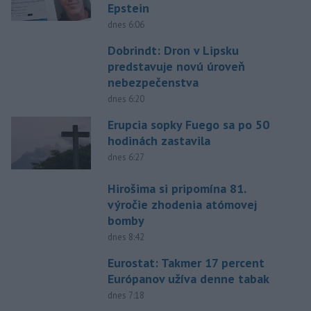
Epstein
dnes 6:06
Dobrindt: Dron v Lipsku
predstavuje novú úroveň
nebezpečenstva
dnes 6:20
Erupcia sopky Fuego sa po 50
hodinách zastavila
dnes 6:27
Hirošima si pripomína 81.
výročie zhodenia atómovej
bomby
dnes 8:42
Eurostat: Takmer 17 percent
Európanov užíva denne tabak
dnes 7:18