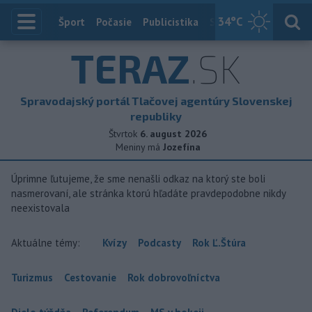
34
°C
Index
Šport
Počasie
Publicistika
Slovensko
Zahranič
TERAZ
.SK
Spravodajský portál Tlačovej agentúry Slovenskej
republiky
Štvrtok
6. august 2026
Meniny má
Jozefína
Úprimne ľutujeme, že sme nenašli odkaz na ktorý ste boli
nasmerovaní, ale stránka ktorú hľadáte pravdepodobne nikdy
neexistovala
Aktuálne témy:
Kvízy
Podcasty
Rok Ľ.Štúra
Turizmus
Cestovanie
Rok dobrovoľníctva