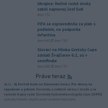
Ukrajina: Nočné ruské útoky
zabili najmenej šesť ľudí
dnes 7:55
FIFA sa ospravedlnila za plán s
podielmi, no podporila
Infantina
aktualizované
dnes 6:47
,
dnes 7:10
Slováci na Hlinka Gretzky Cupe
zdolali Švajčiarov 6:2, sú v
semifinále
aktualizované
dnes 6:01
,
dnes 7:37
Práve teraz
-
Aj štvrtok bude na Slovensku horúci. Pre okresy na
08:31
západnom a južnom
Slovensku a niektoré okresy v strede a na
východe krajiny vydal Slovenský hydrometeorologický ústav (SHMÚ)
výstrahy tretieho stupňa pred vysokými teplotami.