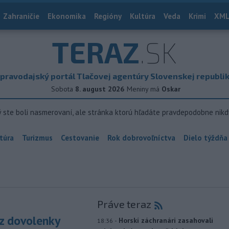
Zahraničie
Ekonomika
Regióny
Kultúra
Veda
Krimi
XML
TERAZ
.SK
pravodajský portál Tlačovej agentúry Slovenskej republi
Sobota
8. august 2026
Meniny má
Oskar
ý ste boli nasmerovaní, ale stránka ktorú hľadáte pravdepodobne nikd
túra
Turizmus
Cestovanie
Rok dobrovoľníctva
Dielo týždňa
Práve teraz
z dovolenky
-
Horskí záchranári zasahovali
18:36