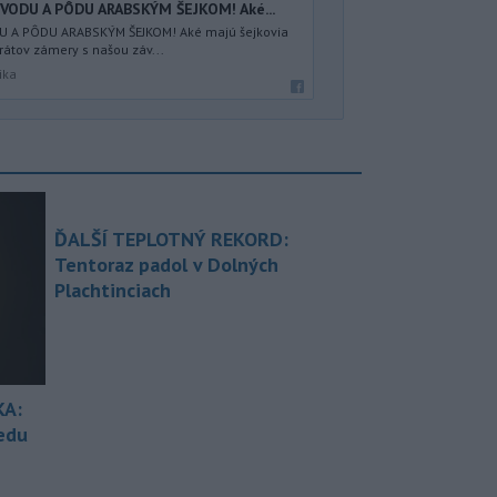
VODU A PÔDU ARABSKÝM ŠEJKOM! Aké...
 A PÔDU ARABSKÝM ŠEJKOM! Aké majú šejkovia
átov zámery s našou záv...
ika
ĎALŠÍ TEPLOTNÝ REKORD:
Tentoraz padol v Dolných
Plachtinciach
KA:
redu