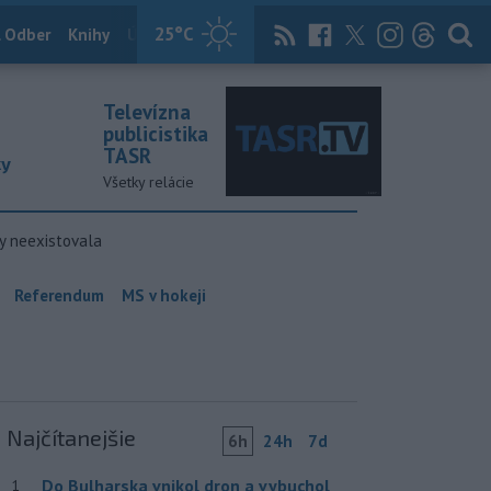
25
°C
 Odber
Knihy
Útulkovo
Magazín
News Now
Archív
TASR
Televízna
publicistika
TASR
ky
Všetky relácie
y neexistovala
Referendum
MS v hokeji
Najčítanejšie
6h
24h
7d
Do Bulharska vnikol dron a vybuchol
1