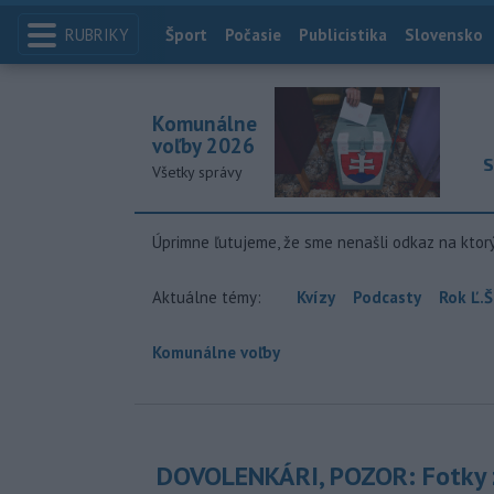
RUBRIKY
Index
Šport
Počasie
Publicistika
Slovensko
Komunálne
voľby 2026
S
Všetky správy
Úprimne ľutujeme, že sme nenašli odkaz na ktor
Aktuálne témy:
Kvízy
Podcasty
Rok Ľ.Š
Komunálne voľby
DOVOLENKÁRI, POZOR: Fotky 