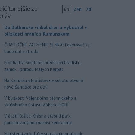
jčítanejšie zo
6h
24h
7d
práv
Do Bulharska vnikol dron a vybuchol v
blízkosti hraníc s Rumunskom
ČIASTOČNÉ ZATMENIE SLNKA: Pozorovať sa
bude dať v stredu
Prehliadka Smoleníc predstaví hradisko,
zámok i prírodu Malých Karpát
Na Kamzíku v Bratislave v sobotu otvoria
nové Šantisko pre deti
V blízkosti Vojenského technického a
skúšobného ústavu Záhorie HORÍ
V časti Košice-Krásna otvorili park
pomenovaný po kňazovi Semivanovi
Ministerstvo kultúry sprecizuje opatrenie