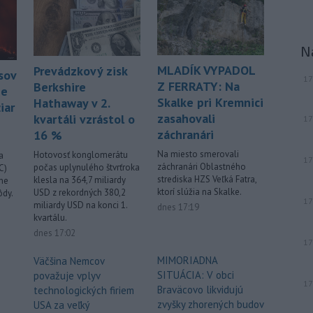
fungovali nad rámec poštovej licencie.
Viac >
N
MLADÍK VYPADOL
Prevádzkový zisk
sov
17
Z FERRATY: Na
Berkshire
ie
Skalke pri Kremnici
Hathaway v 2.
iar
zasahovali
kvartáli vzrástol o
17
záchranári
16 %
Na miesto smerovali
Hotovosť konglomerátu
a
17
záchranári Oblastného
počas uplynulého štvrťroka
C)
strediska HZS Veľká Fatra,
klesla na 364,7 miliardy
ene
ktorí slúžia na Skalke.
USD z rekordných 380,2
ôdy.
17
miliardy USD na konci 1.
dnes 17:19
kvartálu.
dnes 17:02
17
MIMORIADNA
Väčšina Nemcov
SITUÁCIA: V obci
považuje vplyv
17
Braväcovo likvidujú
technologických firiem
zvyšky zhorených budov
USA za veľký