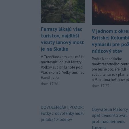
Ferraty lákajú viac
V jednom z okre
turistov, najdlhší
Britskej Kolumb
visutý lanový most
vyhlásili pre pož
je na Skalke
núdzový stav
V Trenčianskom kraji môžu
Podľa Kanadského
návštevníci objaviť ferraty
medzirezortného centr
Volkov zub pri Lehote pod
pre lesné požiare (CIFF
Vtáčnikom či Veľký Grič nad
spálili tento rok plam
Handlovou.
3,9 milióna hektárov p
dnes 17:26
dnes 17:23
DOVOLENKÁRI, POZOR:
Obyvatelia Malorky
Fotky z dovolenky môžu
opäť demonštrovali
prilákať zlodejov
proti nadmernému
turizmu