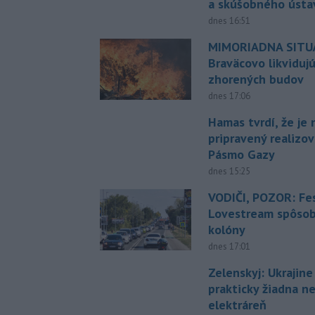
a skúšobného ústa
dnes 16:51
MIMORIADNA SITUÁ
Braväcovo likviduj
zhorených budov
dnes 17:06
Hamas tvrdí, že je 
pripravený realizov
Pásmo Gazy
dnes 15:25
VODIČI, POZOR: Fes
Lovestream spôsobu
kolóny
dnes 17:01
Zelenskyj: Ukrajin
prakticky žiadna 
elektráreň