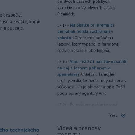
pri dvoch úrazoch poľských
turistiek
vo Vysokých Tatrách a
Pieninách.
e bezpečie,
čase a zvážte, komu
-
Na Skalke pri Kremnici
17:17
li policajti.
pomáhali horskí záchranári v
sobotu
20-ročnému poľskému
lezcovi, ktorý vypadol z ferratovej
cesty a poranil si obe kolená.
-
Viac než 275 hasičov nasadili
17:10
na boj s lesným požiarom v
španielskej
Andalúzii. Tamojšie
orgány tvrdia, že žiadna obytná zóna v
súčasnosti nie je ohrozená, píše TASR
podľa správy agentúry AFP.
-
Po nočnom požiari v obci
17:04
Braväcovo v okrese Brezno, ktorý
Viac
zasiahol celkovo desať stavieb,
vyhlásila samospráva mimoriadnu
Videá a prenosy
kého technického
situáciu.