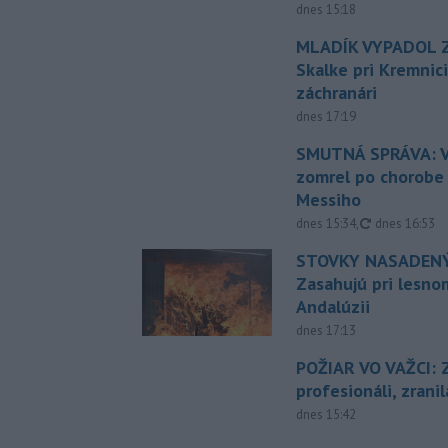
dnes 15:18
MLADÍK VYPADOL Z
Skalke pri Kremnic
záchranári
dnes 17:19
SMUTNÁ SPRÁVA: V
zomrel po chorobe
Messiho
aktualizovan
dnes 15:34
,
dnes 16:53
STOVKY NASADENÝ
Zasahujú pri lesnom
Andalúzii
dnes 17:13
POŽIAR VO VAŽCI: 
profesionáli, zrani
dnes 15:42