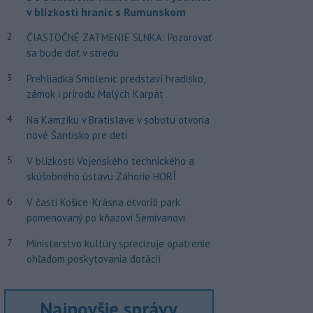
v blízkosti hraníc s Rumunskom
2
ČIASTOČNÉ ZATMENIE SLNKA: Pozorovať
sa bude dať v stredu
3
Prehliadka Smoleníc predstaví hradisko,
zámok i prírodu Malých Karpát
4
Na Kamzíku v Bratislave v sobotu otvoria
nové Šantisko pre deti
5
V blízkosti Vojenského technického a
skúšobného ústavu Záhorie HORÍ
6
V časti Košice-Krásna otvorili park
pomenovaný po kňazovi Semivanovi
7
Ministerstvo kultúry sprecizuje opatrenie
ohľadom poskytovania dotácií
Najnovšie správy