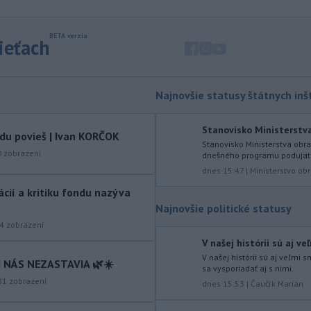
-
V druhom štvrťroku 2026 sa
15:08
v nových bratislavských projektoch
sieťach
predalo 652 bytov. V porovnaní s
prvým štvrťrokom, počas ktorého sa
predalo 742 bytov, to bolo menej
Najnovšie statusy štátnych inšt
o 12 %.
-
Talianske úrady evakuovali
15:00
Stanovisko Ministerstva 
vdu povieš | Ivan KORČOK
viac ako 200 ľudí, medzi nimi aj
Stanovisko Ministerstva obra
desiatky
dovolenkárov, pre rozsiahly
0
zobrazení
dnešného programu podujati
lesný požiar v blízkosti Gardského
dnes 15:47
|
Ministerstvo ob
jazera na severe Talianska, uviedli v
tácií a kritiku fondu nazýva
sobotu hasiči.
Najnovšie politické statusy
-
Nad vojenskou základňou na
14:19
4
zobrazení
západe Nemecka vo štvrtok
V našej histórii sú aj v
neskoro večer
spozorovali dva drony,
V našej histórii sú aj veľmi
 NÁS NEZASTAVIA 🌿☀️
oznámil v sobotu hovorca nemeckých
sa vysporiadať aj s nimi.
ozbrojených zložiek. K tomuto
81
zobrazení
dnes 15:53
|
Čaučík Marián
incidentu došlo po tom, čo v noci na
stredu objavili dron vybavený