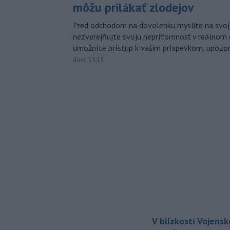
môžu prilákať zlodejov
Pred odchodom na dovolenku myslite na svoj
nezverejňujte svoju neprítomnosť v reálnom 
umožníte prístup k vašim príspevkom, upozorni
dnes 15:15
V blízkosti Vojens