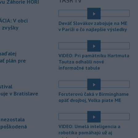
TASR TV
vu Záhorie HORÍ
-
V Bratislave sa aktuálne
16:58
tvoria kolóny vozidiel v každom
smere
k festivalu Lovestream.
CIA: V obci
Deväť Slovákov zabojuje na ME
Usmerňované sú bratislavskou
ú zvyšky
v Paríži o čo najlepšie výsledky
políciou.
-
V tesnej blízkosti
16:50
Vojenského technického a
naďalej
VIDEO: Pri pamätníku Hartmuta
skúšobného
ústavu (VTSÚ) Záhorie
ať plán pre
Tautza odhalili nové
vypukol v sobotu popoludní lesný
informačné tabule
požiar.
-
Profesionálni hasiči z
15:39
tival
Liptovského Mikuláša, Liptovského
je v Bratislave
Hrádku
a Mengusoviec a dobrovoľní
Forsterovú čaká v Birminghame
hasiči z Važca, Východnej a Štrby
opäť dvojboj, Volka piate ME
zasahovali v sobotu dopoludnia pri
požiari humna v obci Važec v okrese
e nezostala
Liptovský Mikuláš.
nepoškodená
VIDEO: Umelá inteligencia a
-
Vo veku 68 rokov zomrel
15:32
robotika pomáhajú už aj
Jorge Messi, otec a zástupca