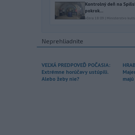
Kontrolný deň na Spišs
pokrok...
včera 18:09
|
Ministerstvo kult
Neprehliadnite
VEĽKÁ PREDPOVEĎ POČASIA:
HRAB
Extrémne horúčavy ustúpili.
Maje
Alebo žeby nie?
majú