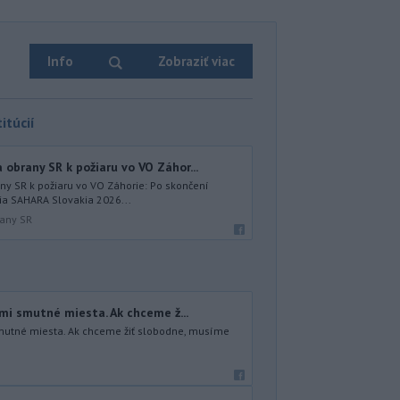
Info
Zobraziť viac
itúcií
obrany SR k požiaru vo VO Záhor...
ny SR k požiaru vo VO Záhorie: Po skončení
a SAHARA Slovakia 2026...
rany SR
eľmi smutné miesta. Ak chceme ž...
 smutné miesta. Ak chceme žiť slobodne, musíme