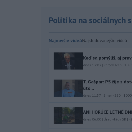
Politika na sociálnych 
Najnovšie videá
Najsledovanejšie videá
Keď sa pomýliš, aj pra
dnes 13:03
|
Korčok Ivan
|
108
T. Gašpar: PS žije z do
úto...
dnes 11:57
|
Smer - SSD
|
1000
ANI HORÚCE LETNÉ DNI
dnes 06:00
|
Úrad vlády SR
|
4