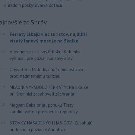
ohľadom poskytovania dotácií
ajnovšie
zo Správ
Ferraty lákajú viac turistov, najdlhší
:26
visutý lanový most je na Skalke
:23
V jednom z okresov Britskej Kolumbie
vyhlásili pre požiar núdzový stav
:21
Obyvatelia Malorky opäť demonštrovali
proti nadmernému turizmu
:19
MLADÍK VYPADOL Z FERRATY: Na Skalke
pri Kremnici zasahovali záchranári
:15
Magyar: Baka prijal ponuku Tiszy
kandidovať na prezidenta republiky
:13
STOVKY NASADENÝCH HASIČOV: Zasahujú
pri lesnom požiari v Andalúzii