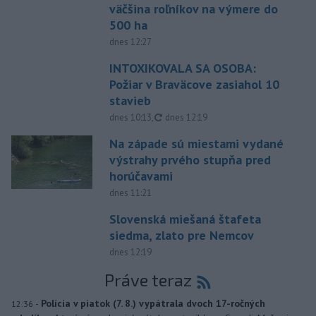
väčšina roľníkov na výmere do
500 ha
dnes 12:27
INTOXIKOVALA SA OSOBA:
Požiar v Braväcove zasiahol 10
stavieb
aktualizované
dnes 10:13
,
dnes 12:19
Na západe sú miestami vydané
výstrahy prvého stupňa pred
horúčavami
dnes 11:21
Slovenská miešaná štafeta
siedma, zlato pre Nemcov
dnes 12:19
Práve teraz
-
Polícia v piatok (7. 8.) vypátrala dvoch 17-ročných
12:36