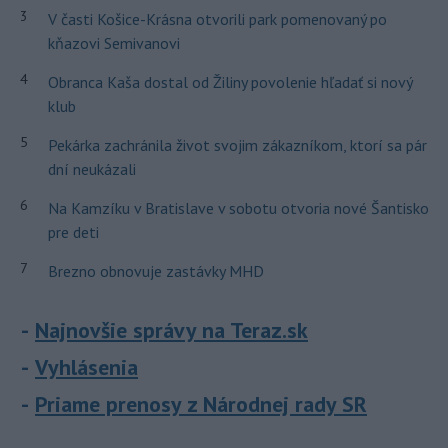
3
V časti Košice-Krásna otvorili park pomenovaný po
kňazovi Semivanovi
4
Obranca Kaša dostal od Žiliny povolenie hľadať si nový
klub
5
Pekárka zachránila život svojim zákazníkom, ktorí sa pár
dní neukázali
6
Na Kamzíku v Bratislave v sobotu otvoria nové Šantisko
pre deti
7
Brezno obnovuje zastávky MHD
Najnovšie správy na Teraz.sk
Vyhlásenia
Priame prenosy z Národnej rady SR