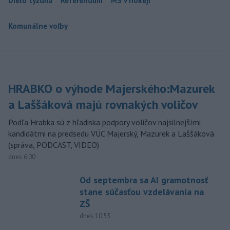
Dielo týždňa
Referendum
MS v hokeji
Komunálne voľby
HRABKO o výhode Majerského:Mazurek
a Laššáková majú rovnakých voličov
Podľa Hrabka sú z hľadiska podpory voličov najsilnejšími
kandidátmi na predsedu VÚC Majerský, Mazurek a Laššáková
(správa, PODCAST, VIDEO)
dnes 6:00
Od septembra sa AI gramotnosť
stane súčasťou vzdelávania na
ZŠ
dnes 10:53