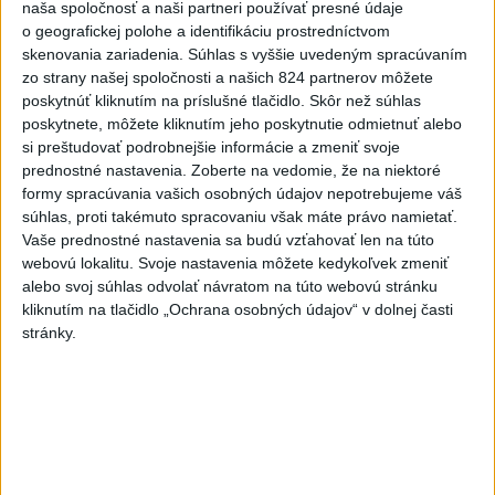
naša spoločnosť a naši partneri používať presné údaje
o geografickej polohe a identifikáciu prostredníctvom
Dielo týždňa SNG: Za(k)liate peniaze
skenovania zariadenia. Súhlas s vyššie uvedeným spracúvaním
- liatie od Miloša Boďu
zo strany našej spoločnosti a našich 824 partnerov môžete
dnes 10:18
poskytnúť kliknutím na príslušné tlačidlo. Skôr než súhlas
poskytnete, môžete kliknutím jeho poskytnutie odmietnuť alebo
si preštudovať podrobnejšie informácie a zmeniť svoje
prednostné nastavenia.
Zoberte na vedomie, že na niektoré
Klimatológ: Zeleň môže významným spôsobom
formy spracúvania vašich osobných údajov nepotrebujeme váš
ovplyvňovať klímu miest
súhlas, proti takémuto spracovaniu však máte právo namietať.
Vaše prednostné nastavenia sa budú vzťahovať len na túto
Pamiatkári: Projekty obnovy sa môžu uchádzať o ocenenie
webovú lokalitu. Svoje nastavenia môžete kedykoľvek zmeniť
Europa Nostra
alebo svoj súhlas odvolať návratom na túto webovú stránku
kliknutím na tlačidlo „Ochrana osobných údajov“ v dolnej časti
A. Danko vylúčil, že by sa SNS pred voľbami spájala, avizuje
stránky.
zmeny
Zahraničie
Do Bulharska vnikol dron a vybuchol
v blízkosti hraníc s Rumunskom