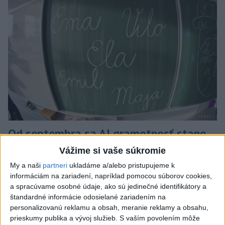
Od septembra sa AI gramotnosť stane
súčasťou vzdelávania na ZŠ
Vážime si vaše súkromie
My a naši
partneri
ukladáme a/alebo pristupujeme k
Žiaci sa budú podľa ministerstva učiť rozumieť tomu, ako AI
informáciám na zariadení, napríklad pomocou súborov cookies,
funguje, kde sú jej limity, aj to, ako si budovať zdravý vzťah k
a spracúvame osobné údaje, ako sú jedinečné identifikátory a
technológiám.
štandardné informácie odosielané zariadením na
dnes 10:53
personalizovanú reklamu a obsah, meranie reklamy a obsahu,
prieskumy publika a vývoj služieb.
S vaším povolením môže
Slovensko