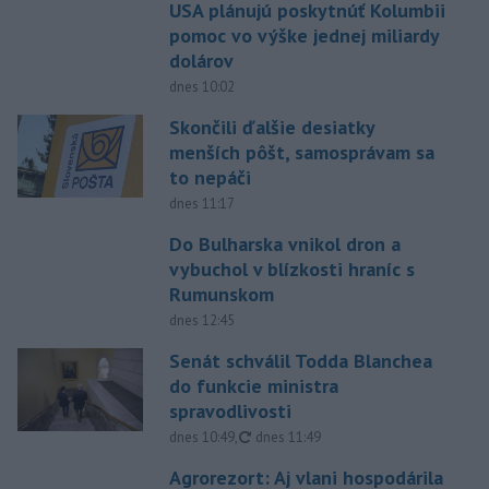
USA plánujú poskytnúť Kolumbii
pomoc vo výške jednej miliardy
dolárov
dnes 10:02
Skončili ďalšie desiatky
menších pôšt, samosprávam sa
to nepáči
dnes 11:17
Do Bulharska vnikol dron a
vybuchol v blízkosti hraníc s
Rumunskom
dnes 12:45
Senát schválil Todda Blanchea
do funkcie ministra
spravodlivosti
aktualizované
dnes 10:49
,
dnes 11:49
Agrorezort: Aj vlani hospodárila