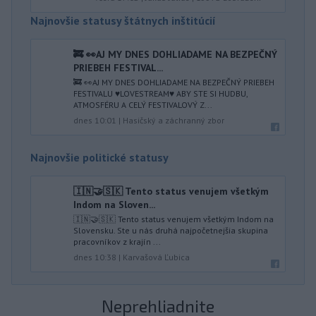
Najnovšie statusy štátnych inštitúcií
🚒 👀AJ MY DNES DOHLIADAME NA BEZPEČNÝ
PRIEBEH FESTIVAL...
🚒 👀AJ MY DNES DOHLIADAME NA BEZPEČNÝ PRIEBEH
FESTIVALU ♥️LOVESTREAM♥️ ABY STE SI HUDBU,
ATMOSFÉRU A CELÝ FESTIVALOVÝ Z...
dnes 10:01
|
Hasičský a záchranný zbor
Najnovšie politické statusy
🇮🇳🤝🇸🇰 Tento status venujem všetkým
Indom na Sloven...
🇮🇳🤝🇸🇰 Tento status venujem všetkým Indom na
Slovensku. Ste u nás druhá najpočetnejšia skupina
pracovníkov z krajín ...
dnes 10:38
|
Karvašová Ľubica
Neprehliadnite