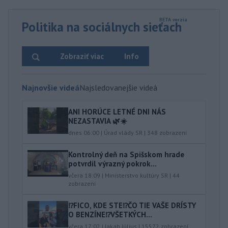
Politika na sociálnych sieťach
Zobraziť viac
Info
Najnovšie videá
Najsledovanejšie videá
ANI HORÚCE LETNÉ DNI NÁS
NEZASTAVIA 🌿☀️
dnes 06:00
|
Úrad vlády SR
|
348
zobrazení
Kontrolný deň na Spišskom hrade
potvrdil výrazný pokrok...
včera 18:09
|
Ministerstvo kultúry SR
|
44
zobrazení
⁉️FICO, KDE STE⁉️ČO TIE VAŠE DRÍSTY
O BENZÍNE⁉️VŠETKÝCH...
včera 17:02
|
Jakab Július
|
15572
zobrazení