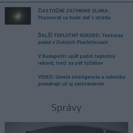
ČIASTOČNÉ ZATMENIE SLNKA:
Pozorovať sa bude dať v stredu
ĎALŠÍ TEPLOTNÝ REKORD: Tentoraz
padol v Dolných Plachtinciach
V Budapešti opäť padol teplotný
rekord, tretí za päť týždňov
VIDEO: Umelá inteligencia a robotika
pomáhajú už aj záchranárom
Správy