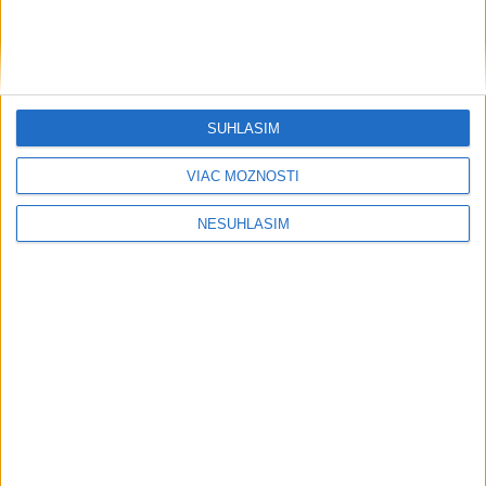
SÚHLASÍM
VIAC MOŽNOSTÍ
NESÚHLASÍM
....