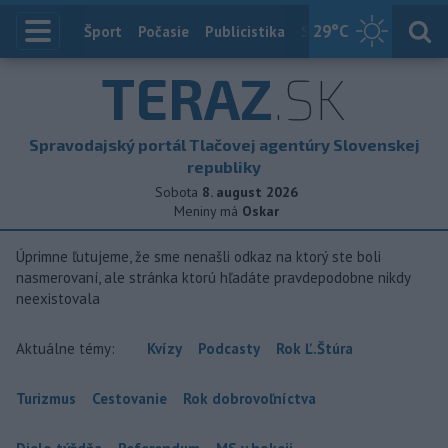
29
°C
Index
Šport
Počasie
Publicistika
Slovensko
Zahranič
TERAZ
.SK
Spravodajský portál Tlačovej agentúry Slovenskej
republiky
Sobota
8. august 2026
Meniny má
Oskar
Úprimne ľutujeme, že sme nenašli odkaz na ktorý ste boli
nasmerovaní, ale stránka ktorú hľadáte pravdepodobne nikdy
neexistovala
Aktuálne témy:
Kvízy
Podcasty
Rok Ľ.Štúra
Turizmus
Cestovanie
Rok dobrovoľníctva