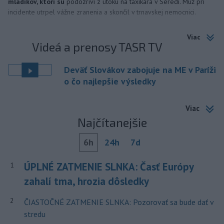
mladíkov, ktorí sú
podozriví z útoku na taxikára v Seredi. Muž pri
incidente utrpel vážne zranenia a skončil v trnavskej nemocnici.
Viac
Videá a prenosy TASR TV
Deväť Slovákov zabojuje na ME v Paríži
o čo najlepšie výsledky
Viac
Najčítanejšie
6h
24h
7d
ÚPLNÉ ZATMENIE SLNKA: Časť Európy
1
zahalí tma, hrozia dôsledky
2
ČIASTOČNÉ ZATMENIE SLNKA: Pozorovať sa bude dať v
stredu