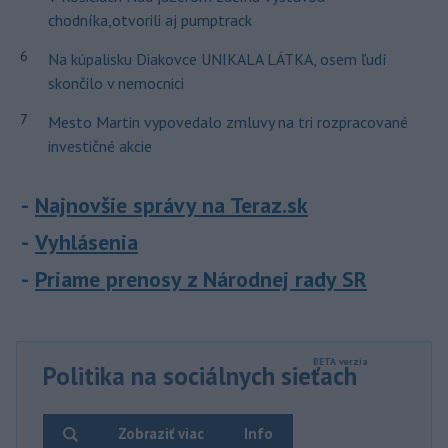
chodníka,otvorili aj pumptrack
6
Na kúpalisku Diakovce UNIKALA LÁTKA, osem ľudí
skončilo v nemocnici
7
Mesto Martin vypovedalo zmluvy na tri rozpracované
investičné akcie
Najnovšie správy na Teraz.sk
Vyhlásenia
Priame prenosy z Národnej rady SR
Politika na sociálnych sieťach
Zobraziť viac
Info