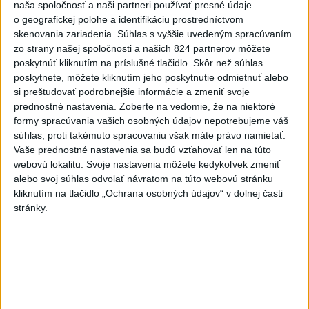
naša spoločnosť a naši partneri používať presné údaje
o geografickej polohe a identifikáciu prostredníctvom
skenovania zariadenia. Súhlas s vyššie uvedeným spracúvaním
zo strany našej spoločnosti a našich 824 partnerov môžete
poskytnúť kliknutím na príslušné tlačidlo. Skôr než súhlas
poskytnete, môžete kliknutím jeho poskytnutie odmietnuť alebo
Na kúpalisku Diakovce UNIKALA LÁTKA,
si preštudovať podrobnejšie informácie a zmeniť svoje
prednostné nastavenia.
Zoberte na vedomie, že na niektoré
osem ľudí skončilo v nemocnici
formy spracúvania vašich osobných údajov nepotrebujeme váš
súhlas, proti takémuto spracovaniu však máte právo namietať.
Na mieste zasahovala aj polícia v súčinnosti s ďalšími
Vaše prednostné nastavenia sa budú vzťahovať len na túto
záchrannými zložkami.
webovú lokalitu. Svoje nastavenia môžete kedykoľvek zmeniť
aktualizované
včera 18:23
,
včera 21:38
alebo svoj súhlas odvolať návratom na túto webovú stránku
kliknutím na tlačidlo „Ochrana osobných údajov“ v dolnej časti
Slovensko
stránky.
ŽSK: VšZP znevýhodnila krajské
nemocnice v porovnaní so
súkromnými
včera 17:57
KDH žiada ministra vnútra o vysvetlenie nákupu kamerových