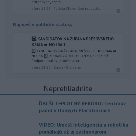
prírodných jazerá...
včera 18:35
|
Polícia Slovenskej republiky
Najnovšie politické statusy
9️⃣ KANDIDÁTOV NA ŽUPANA PREŠOVSKÉHO
KRAJA ➡️ NO IBA 1️...
9️⃣ KANDIDÁTOV NA ŽUPANA PREŠOVSKÉHO KRAJA ➡️
NO IBA 1️⃣. ZDRAVÁ VOĽBA - MILAN MAJERSKÝ ✅️❗️
Podpora mužovi, ktorému na ...
včera 21:23
|
Škripek Branislav
Neprehliadnite
ĎALŠÍ TEPLOTNÝ REKORD: Tentoraz
padol v Dolných Plachtinciach
VIDEO: Umelá inteligencia a robotika
pomáhajú už aj záchranárom