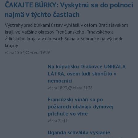
ČAKAJTE BÚRKY: Vyskytnú sa do polnoci
najmä v týchto častiach
Výstrahy pred búrkami ústav vyhlásil v celom Bratislavskom
kraji, vo väčšine okresov Trenčianskeho, Trnavského a
Žilinského kraja a v okresoch Snina a Sobrance na východe
krajiny.
aktualizované
včera 18:54
,
včera 19:09
Na kúpalisku Diakovce UNIKALA
LÁTKA, osem ľudí skončilo v
nemocnici
aktualizované
včera 18:23
,
včera 21:38
Francúzski vinári sa po
požiaroch obávajú dymovej
príchute vo víne
včera 21:44
Uganda schválila vyslanie