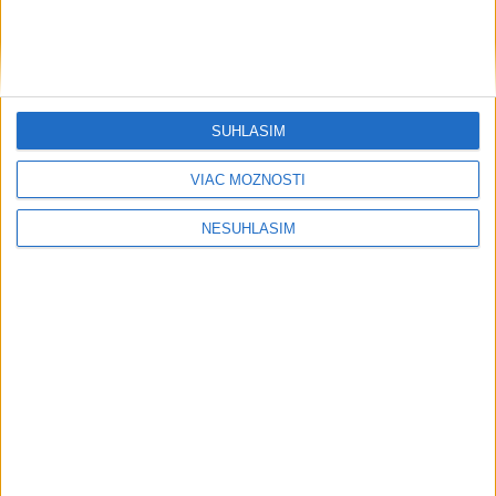
SÚHLASÍM
VIAC MOŽNOSTÍ
NESÚHLASÍM
....