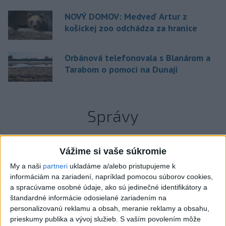
NOVÝ DOMOV: Medveď Artur z
košickej zoo odchádza za hranice
Orbánová telefonovala s Blanárom a
Tarabom o pomoci na Dunaji
Správy
Vážime si vaše súkromie
My a naši
partneri
ukladáme a/alebo pristupujeme k
informáciám na zariadení, napríklad pomocou súborov cookies,
a spracúvame osobné údaje, ako sú jedinečné identifikátory a
štandardné informácie odosielané zariadením na
personalizovanú reklamu a obsah, meranie reklamy a obsahu,
prieskumy publika a vývoj služieb.
S vaším povolením môže