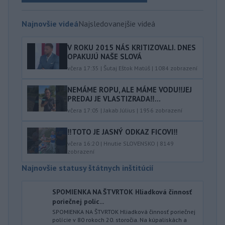
Najnovšie videá
Najsledovanejšie videá
V ROKU 2015 NÁS KRITIZOVALI. DNES
OPAKUJÚ NAŠE SLOVÁ
včera 17:35
|
Šutaj Eštok Matúš
|
1084
zobrazení
NEMÁME ROPU, ALE MÁME VODU‼️JEJ
PREDAJ JE VLASTIZRADA‼️...
včera 17:05
|
Jakab Július
|
1956
zobrazení
‼️TOTO JE JASNÝ ODKAZ FICOVI‼️
včera 16:20
|
Hnutie SLOVENSKO
|
8149
zobrazení
Najnovšie statusy štátnych inštitúcií
SPOMIENKA NA ŠTVRTOK Hliadková činnosť
poriečnej políc...
SPOMIENKA NA ŠTVRTOK Hliadková činnosť poriečnej
polície v 80 rokoch 20. storočia. Na kúpaliskách a