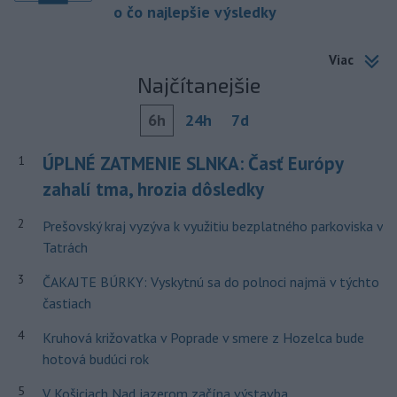
o čo najlepšie výsledky
Viac
Najčítanejšie
6h
24h
7d
ÚPLNÉ ZATMENIE SLNKA: Časť Európy
1
zahalí tma, hrozia dôsledky
2
Prešovský kraj vyzýva k využitiu bezplatného parkoviska v
Tatrách
3
ČAKAJTE BÚRKY: Vyskytnú sa do polnoci najmä v týchto
častiach
4
Kruhová križovatka v Poprade v smere z Hozelca bude
hotová budúci rok
5
V Košiciach Nad jazerom začína výstavba