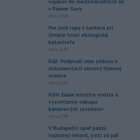
vojakov do medzinárodných síl
v Pásme Gazy
včera 20:49
Pre únik ropy z tankera pri
Ománe hrozí ekologická
katastrofa
včera 21:59
Ráž: Podpísali sme zmluvu k
dokumentácii obnovy hlavnej
stanice
včera 15:26
KDH žiada ministra vnútra o
vysvetlenie nákupu
kamerových systémov
včera 17:40
V Budapešti opäť padol
teplotný rekord, tretí za päť