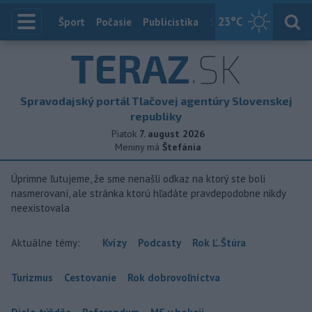
23
°C
Index
Šport
Počasie
Publicistika
Slovensko
Zahranič
TERAZ
.SK
Spravodajský portál Tlačovej agentúry Slovenskej
republiky
Piatok
7. august 2026
Meniny má
Štefánia
Úprimne ľutujeme, že sme nenašli odkaz na ktorý ste boli
nasmerovaní, ale stránka ktorú hľadáte pravdepodobne nikdy
neexistovala
Aktuálne témy:
Kvízy
Podcasty
Rok Ľ.Štúra
Turizmus
Cestovanie
Rok dobrovoľníctva