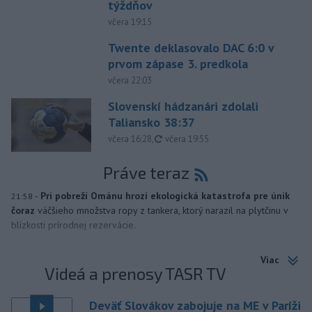
týždňov
včera 19:15
Twente deklasovalo DAC 6:0 v
prvom zápase 3. predkola
včera 22:03
Slovenskí hádzanári zdolali
Taliansko 38:37
aktualizované
včera 16:28
,
včera 19:55
Práve teraz
-
Pri pobreží Ománu hrozí ekologická katastrofa pre únik
21:58
čoraz
väčšieho množstva ropy z tankera, ktorý narazil na plytčinu v
blízkosti prírodnej rezervácie.
Viac
Videá a prenosy TASR TV
Deväť Slovákov zabojuje na ME v Paríži