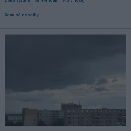
Dielo týždňa
Referendum
MS v hokeji
Komunálne voľby