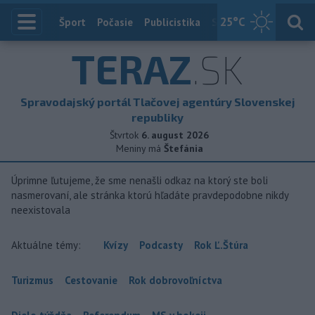
25
°C
Index
Šport
Počasie
Publicistika
Slovensko
Zahranič
TERAZ
.SK
Spravodajský portál Tlačovej agentúry Slovenskej
republiky
Štvrtok
6. august 2026
Meniny má
Štefánia
Úprimne ľutujeme, že sme nenašli odkaz na ktorý ste boli
nasmerovaní, ale stránka ktorú hľadáte pravdepodobne nikdy
neexistovala
Aktuálne témy:
Kvízy
Podcasty
Rok Ľ.Štúra
Turizmus
Cestovanie
Rok dobrovoľníctva