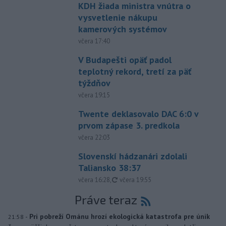
KDH žiada ministra vnútra o
vysvetlenie nákupu
kamerových systémov
včera 17:40
V Budapešti opäť padol
teplotný rekord, tretí za päť
týždňov
včera 19:15
Twente deklasovalo DAC 6:0 v
prvom zápase 3. predkola
včera 22:03
Slovenskí hádzanári zdolali
Taliansko 38:37
aktualizované
včera 16:28
,
včera 19:55
Práve teraz
-
Pri pobreží Ománu hrozí ekologická katastrofa pre únik
21:58