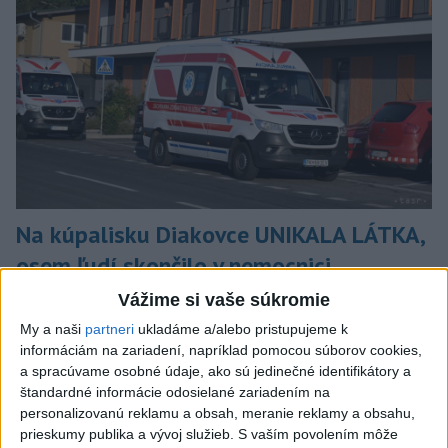
Na kúpalisku Diakovce UNIKALA LÁTKA,
osem ľudí skončilo v nemocnici
Na mieste zasahovala aj polícia v súčinnosti s ďalšími
Vážime si vaše súkromie
záchrannými zložkami.
My a naši
partneri
ukladáme a/alebo pristupujeme k
aktualizované
včera 18:23
,
včera 21:38
informáciám na zariadení, napríklad pomocou súborov cookies,
a spracúvame osobné údaje, ako sú jedinečné identifikátory a
Slovensko
štandardné informácie odosielané zariadením na
personalizovanú reklamu a obsah, meranie reklamy a obsahu,
ŽSK: VšZP znevýhodnila krajské
prieskumy publika a vývoj služieb.
S vaším povolením môže