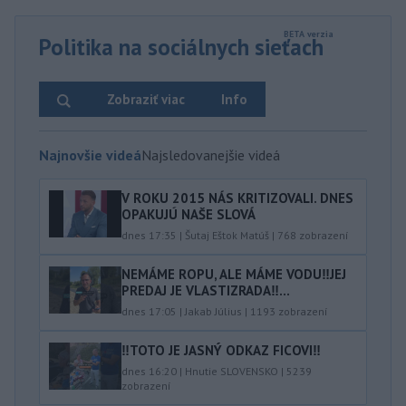
Politika na sociálnych sieťach
Zobraziť viac
Info
Najnovšie videá
Najsledovanejšie videá
V ROKU 2015 NÁS KRITIZOVALI. DNES
OPAKUJÚ NAŠE SLOVÁ
dnes 17:35
|
Šutaj Eštok Matúš
|
768
zobrazení
NEMÁME ROPU, ALE MÁME VODU‼️JEJ
PREDAJ JE VLASTIZRADA‼️...
dnes 17:05
|
Jakab Július
|
1193
zobrazení
‼️TOTO JE JASNÝ ODKAZ FICOVI‼️
dnes 16:20
|
Hnutie SLOVENSKO
|
5239
zobrazení