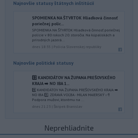
Najnovšie statusy štátnych inštitúcií
SPOMIENKA NA ŠTVRTOK Hliadková činnosť
poriečnej políc...
SPOMIENKA NA ŠTVRTOK Hliadková činnosť poriečnej
polície v 80 rokoch 20. storočia. Na kúpaliskách a
prírodných jazerá...
dnes 18:35
|
Polícia Slovenskej republiky
Najnovšie politické statusy
9️⃣ KANDIDÁTOV NA ŽUPANA PREŠOVSKÉHO
KRAJA ➡️ NO IBA 1️...
9️⃣ KANDIDÁTOV NA ŽUPANA PREŠOVSKÉHO KRAJA ➡️
NO IBA 1️⃣. ZDRAVÁ VOĽBA - MILAN MAJERSKÝ ✅️❗️
Podpora mužovi, ktorému na ...
dnes 21:23
|
Škripek Branislav
Neprehliadnite