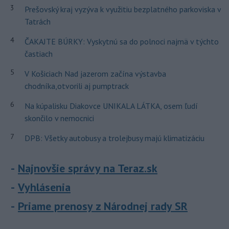
3
Prešovský kraj vyzýva k využitiu bezplatného parkoviska v
Tatrách
4
ČAKAJTE BÚRKY: Vyskytnú sa do polnoci najmä v týchto
častiach
5
V Košiciach Nad jazerom začína výstavba
chodníka,otvorili aj pumptrack
6
Na kúpalisku Diakovce UNIKALA LÁTKA, osem ľudí
skončilo v nemocnici
7
DPB: Všetky autobusy a trolejbusy majú klimatizáciu
Najnovšie správy na Teraz.sk
Vyhlásenia
Priame prenosy z Národnej rady SR