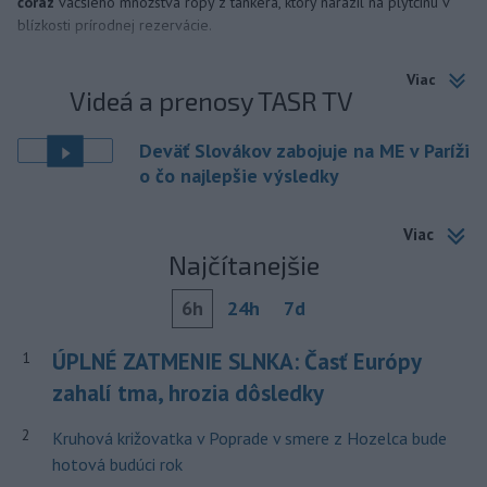
čoraz
väčšieho množstva ropy z tankera, ktorý narazil na plytčinu v
blízkosti prírodnej rezervácie.
Viac
Videá a prenosy TASR TV
Deväť Slovákov zabojuje na ME v Paríži
o čo najlepšie výsledky
Viac
Najčítanejšie
6h
24h
7d
ÚPLNÉ ZATMENIE SLNKA: Časť Európy
1
zahalí tma, hrozia dôsledky
2
Kruhová križovatka v Poprade v smere z Hozelca bude
hotová budúci rok