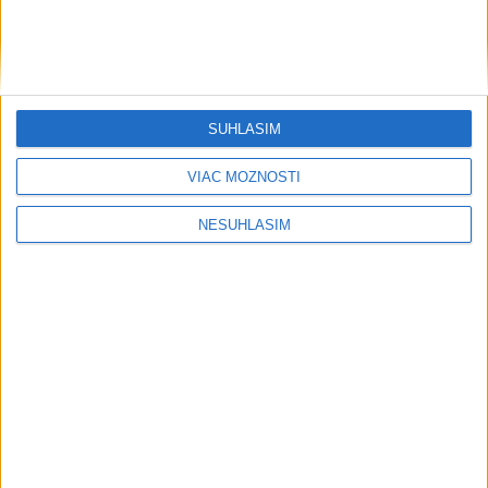
SÚHLASÍM
VIAC MOŽNOSTÍ
NESÚHLASÍM
Publicistika
....