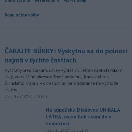
Dielo týždňa
Referendum
MS v hokeji
Komunálne voľby
ČAKAJTE BÚRKY: Vyskytnú sa do polnoci
najmä v týchto častiach
Výstrahy pred búrkami ústav vyhlásil v celom Bratislavskom
kraji, vo väčšine okresov Trenčianskeho, Trnavského a
Žilinského kraja a v okresoch Snina a Sobrance na východe
krajiny.
aktualizované
včera 18:54
,
včera 19:09
Na kúpalisku Diakovce UNIKALA
LÁTKA, osem ľudí skončilo v
nemocnici
aktualizované
včera 18:23
,
včera 21:38