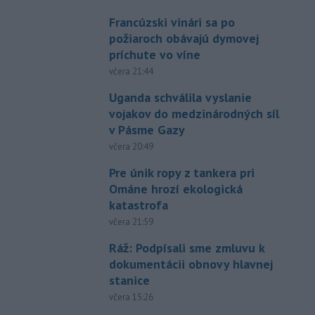
Francúzski vinári sa po
požiaroch obávajú dymovej
príchute vo víne
včera 21:44
Uganda schválila vyslanie
vojakov do medzinárodných síl
v Pásme Gazy
včera 20:49
Pre únik ropy z tankera pri
Ománe hrozí ekologická
katastrofa
včera 21:59
Ráž: Podpísali sme zmluvu k
dokumentácii obnovy hlavnej
stanice
včera 15:26