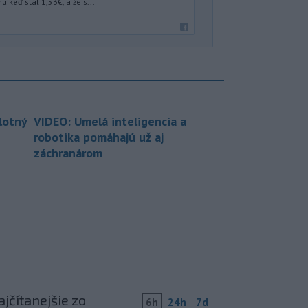
 keď stál 1,53€, a že s...
lotný
VIDEO: Umelá inteligencia a
robotika pomáhajú už aj
záchranárom
jčítanejšie zo
6h
24h
7d