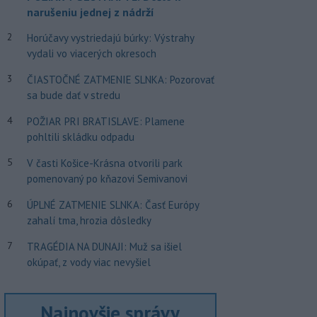
narušeniu jednej z nádrží
2
Horúčavy vystriedajú búrky: Výstrahy
vydali vo viacerých okresoch
3
ČIASTOČNÉ ZATMENIE SLNKA: Pozorovať
sa bude dať v stredu
4
POŽIAR PRI BRATISLAVE: Plamene
pohltili skládku odpadu
5
V časti Košice-Krásna otvorili park
pomenovaný po kňazovi Semivanovi
6
ÚPLNÉ ZATMENIE SLNKA: Časť Európy
zahalí tma, hrozia dôsledky
7
TRAGÉDIA NA DUNAJI: Muž sa išiel
okúpať, z vody viac nevyšiel
Najnovšie správy