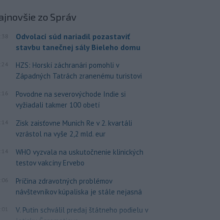
ajnovšie
zo Správ
Odvolací súd nariadil pozastaviť
:38
stavbu tanečnej sály Bieleho domu
:24
HZS: Horskí záchranári pomohli v
Západných Tatrách zranenému turistovi
:16
Povodne na severovýchode Indie si
vyžiadali takmer 100 obetí
:14
Zisk zaisťovne Munich Re v 2. kvartáli
vzrástol na vyše 2,2 mld. eur
:14
WHO vyzvala na uskutočnenie klinických
testov vakcíny Ervebo
:06
Príčina zdravotných problémov
návštevníkov kúpaliska je stále nejasná
:01
V. Putin schválil predaj štátneho podielu v