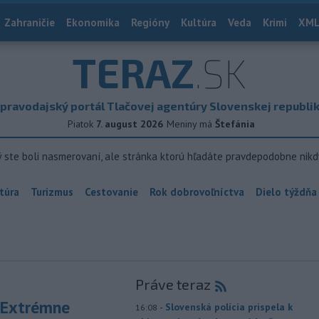
Zahraničie
Ekonomika
Regióny
Kultúra
Veda
Krimi
XML
TERAZ
.SK
pravodajský portál Tlačovej agentúry Slovenskej republi
Piatok
7. august 2026
Meniny má
Štefánia
ý ste boli nasmerovaní, ale stránka ktorú hľadáte pravdepodobne nikd
túra
Turizmus
Cestovanie
Rok dobrovoľníctva
Dielo týždňa
Práve teraz
 Extrémne
-
Slovenská polícia prispela k
16:08