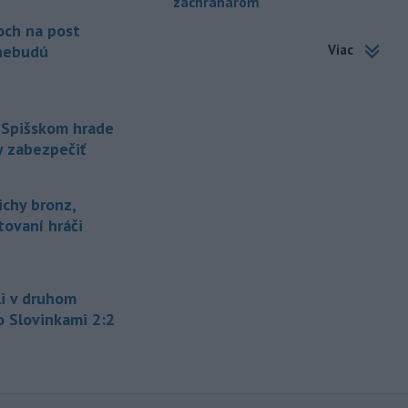
záchranárom
-
Maďarské Národné
12:26
och na post
zhromaždenie môže v utorok 11.
Viac
nebudú
augusta
rozhodnúť o novom
generálnom prokurátorovi, ak
parlament schváli skrátenie jeho
šesťmesačnej výpovednej lehoty.
 Spišskom hrade
-
Silné búrky vo štvrtok
y zabezpečiť
12:00
vyvolali v hornatých oblastiach
západného
Rakúska povodne a
ichy bronz,
zosuvy pôdy.
tovaní hráči
-
Slovenský
11:51
hydrometeorologický ústav (SHMÚ)
varuje v piatok
pred búrkami vo
viacerých okresoch stredného a
i v druhom
východného Slovenska. Vydal preto
o Slovinkami 2:2
výstrahu prvého stupňa.
-
Ministerstvo vnútra (MV) SR
11:18
požiada Národný bezpečnostný
úrad
(NBÚ) o nezávislé odborné posúdenie