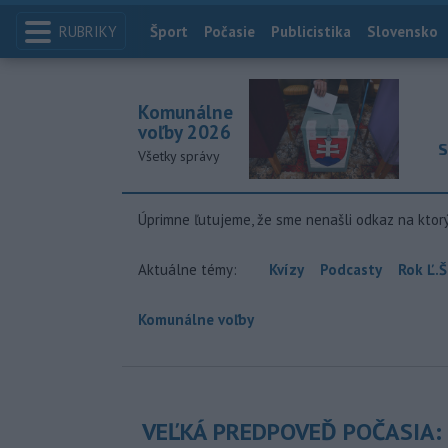
RUBRIKY
Index
Šport
Počasie
Publicistika
Slovensko
Komunálne
voľby 2026
S
Všetky správy
Úprimne ľutujeme, že sme nenašli odkaz na ktor
Aktuálne témy:
Kvízy
Podcasty
Rok Ľ.Š
Komunálne voľby
VEĽKÁ PREDPOVEĎ POČASIA: