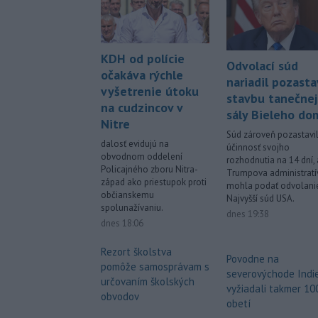
KDH od polície
Odvolací súd
očakáva rýchle
nariadil pozasta
vyšetrenie útoku
stavbu tanečnej
na cudzincov v
sály Bieleho do
Nitre
Súd zároveň pozastavi
dalosť evidujú na
účinnosť svojho
obvodnom oddelení
rozhodnutia na 14 dní,
Policajného zboru Nitra-
Trumpova administratí
západ ako priestupok proti
mohla podať odvolani
občianskemu
Najvyšší súd USA.
spolunažívaniu.
dnes 19:38
dnes 18:06
Rezort školstva
Povodne na
pomôže samosprávam s
severovýchode Indie
určovaním školských
vyžiadali takmer 10
obvodov
obetí