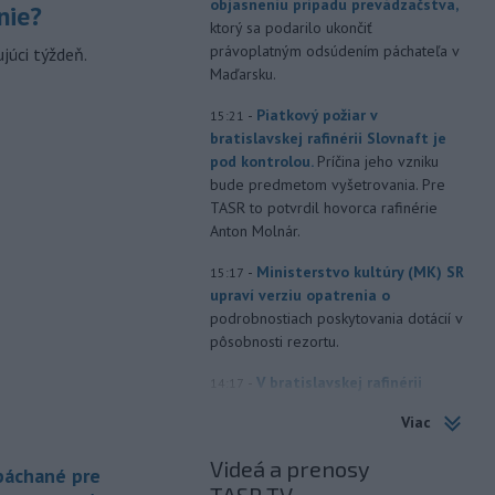
objasneniu prípadu prevádzačstva,
nie?
ktorý sa podarilo ukončiť
právoplatným odsúdením páchateľa v
júci týždeň.
Maďarsku.
-
Piatkový požiar v
15:21
bratislavskej rafinérii Slovnaft je
pod kontrolou.
Príčina jeho vzniku
bude predmetom vyšetrovania. Pre
TASR to potvrdil hovorca rafinérie
Anton Molnár.
-
Ministerstvo kultúry (MK) SR
15:17
upraví verziu opatrenia o
podrobnostiach poskytovania dotácií v
pôsobnosti rezortu.
-
V bratislavskej rafinérii
14:17
Slovnaft horí uskladnený ropný
Viac
produkt.
TASR o tom informovala
rafinéria s tým, že obyvateľom nehrozí
Videá a prenosy
 páchané pre
nebezpečenstvo.