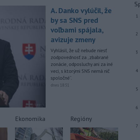
-
Generálna prokuratúra SR
09:01
S
podala v súvislosti s určením
A. Danko vylúčil, že
volebných
obvodov celkovo osem
1
by sa SNS pred
protestov prokurátora, a to proti
piatim uzneseniam mestských
voľbami spájala,
2
zastupiteľstiev a trom uzneseniam
avizuje zmeny
zastupiteľstiev samosprávnych krajov.
Vyhlásil, že už nebude niesť
3
-
Predseda Národnej rady SR
08:41
zodpovednosť za „zbabrané
Richard Raši (Hlas-SD) odsudzuje
zonácie, odposluchy ani za iné
útok na
mladých ľudí zo zahraničia,
veci, s ktorými SNS nemá nič
4
ktorý sa stal v Nitre. Verí, že polícia
spoločné“.
páchateľov nájde a za tento čin
ponesú následky.
dnes 18:51
5
Viac >
6
Ekonomika
Regióny
7