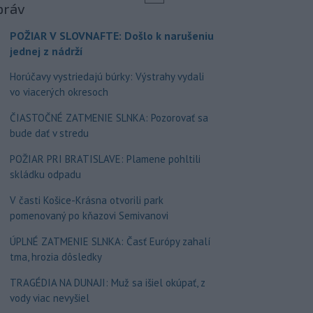
práv
POŽIAR V SLOVNAFTE: Došlo k narušeniu
jednej z nádrží
Horúčavy vystriedajú búrky: Výstrahy vydali
vo viacerých okresoch
ČIASTOČNÉ ZATMENIE SLNKA: Pozorovať sa
bude dať v stredu
POŽIAR PRI BRATISLAVE: Plamene pohltili
skládku odpadu
V časti Košice-Krásna otvorili park
pomenovaný po kňazovi Semivanovi
ÚPLNÉ ZATMENIE SLNKA: Časť Európy zahalí
tma, hrozia dôsledky
TRAGÉDIA NA DUNAJI: Muž sa išiel okúpať, z
vody viac nevyšiel