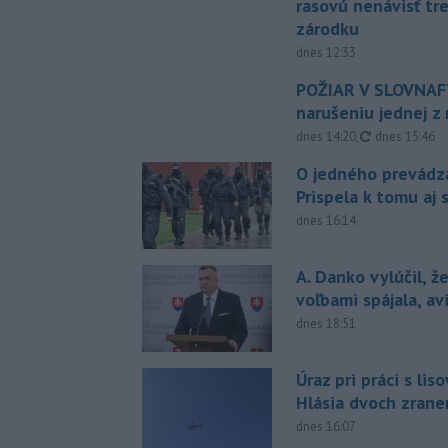
rasovú nenávisť tr
zárodku
dnes 12:33
POŽIAR V SLOVNAFT
narušeniu jednej z 
aktualizovan
dnes 14:20
,
dnes 15:46
O jedného prevádz
Prispela k tomu aj 
dnes 16:14
A. Danko vylúčil, ž
voľbami spájala, a
dnes 18:51
Úraz pri práci s lis
Hlásia dvoch zran
dnes 16:07