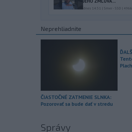
JEHO ZMLUVÁ...
dnes 14:51
|
Smer - SSD
|
4966
Neprehliadnite
ĎALŠ
Tent
Plach
ČIASTOČNÉ ZATMENIE SLNKA:
Pozorovať sa bude dať v stredu
Správy