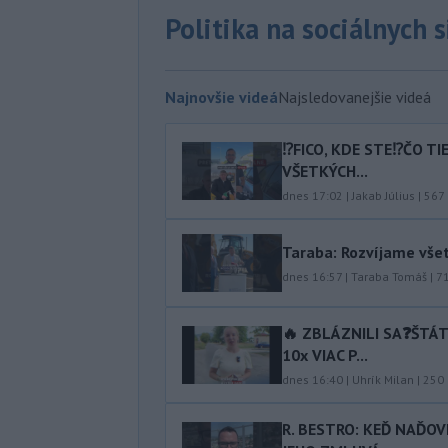
Politika na sociálnych 
Najnovšie videá
Najsledovanejšie videá
⁉️FICO, KDE STE⁉️ČO T
VŠETKÝCH...
dnes 17:02
|
Jakab Július
|
567
Taraba: Rozvíjame vše
dnes 16:57
|
Taraba Tomáš
|
7
🔥 ZBLÁZNILI SA❓️ŠTÁ
10x VIAC P...
dnes 16:40
|
Uhrík Milan
|
250
R. BESTRO: KEĎ NAĎOV