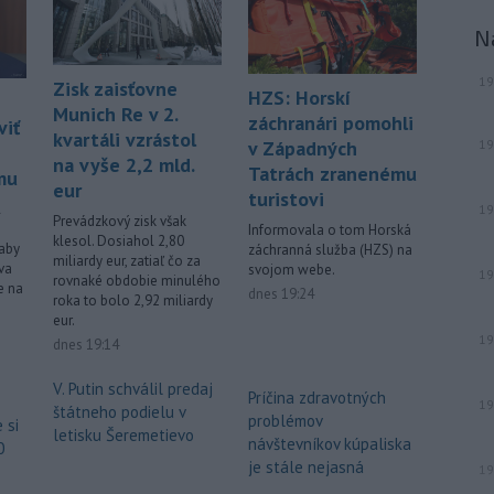
N
19
Zisk zaisťovne
HZS: Horskí
Munich Re v 2.
záchranári pomohli
viť
kvartáli vzrástol
v Západných
19
na vyše 2,2 mld.
Tatrách zranenému
mu
eur
turistovi
l
19
Prevádzkový zisk však
Informovala o tom Horská
klesol. Dosiahol 2,80
 aby
záchranná služba (HZS) na
miliardy eur, zatiaľ čo za
va
svojom webe.
19
rovnaké obdobie minulého
e na
dnes 19:24
roka to bolo 2,92 miliardy
eur.
19
dnes 19:14
V. Putin schválil predaj
Príčina zdravotných
19
štátneho podielu v
problémov
 si
letisku Šeremetievo
návštevníkov kúpaliska
0
je stále nejasná
19