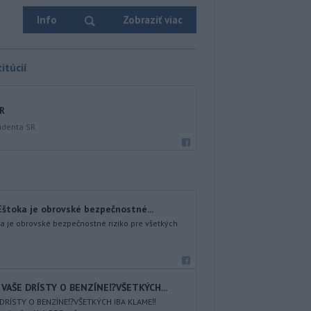
Info
Zobraziť viac
itúcií
SR
identa SR
Eštoka je obrovské bezpečnostné...
ka je obrovské bezpečnostné riziko pre všetkých
E VAŠE DRÍSTY O BENZÍNE⁉️VŠETKÝCH...
E DRÍSTY O BENZÍNE⁉️VŠETKÝCH IBA KLAME‼️