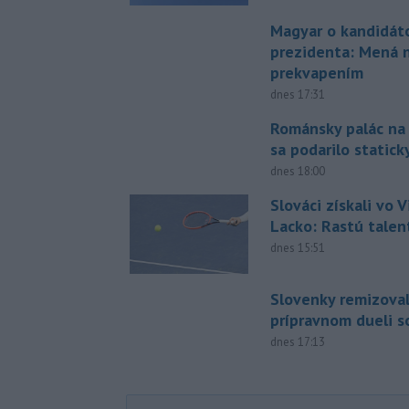
Magyar o kandidát
prezidenta: Mená 
prekvapením
dnes 17:31
Románsky palác na
sa podarilo statick
dnes 18:00
Slováci získali vo V
Lacko: Rastú talen
dnes 15:51
Slovenky remizoval
prípravnom dueli s
dnes 17:13