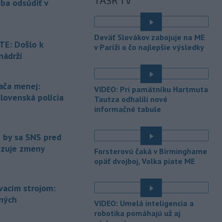
TASR TV
eba odsúdiť v
-
Jedným zo zdravotných rizík
13:50
na festivale môže byť vyššia
úroveň
hluku. Je preto dobré držať sa
Deväť Slovákov zabojuje na ME
ďalej od reproduktorov, používať
E: Došlo k
v Paríži o čo najlepšie výsledky
chrániče sluchu či dodržiavať
nádrží
prestávky.
é
-
Podporu kandidatúre
12:49
ača menej:
VIDEO: Pri pamätníku Hartmuta
Slovenskej republiky na nestále
slovenská polícia
Tautza odhalili nové
členstvo
v Bezpečnostnej rade
informačné tabule
Organizácie Spojených národov (OSN)
na roky 2028 až 2029 písomne
vyjadrilo už 123 zo 193 členských
e by sa SNS pred
štátov OSN.
vizuje zmeny
Forsterovú čaká v Birminghame
-
Násilie páchané pre rasovú
opäť dvojboj, Volka piate ME
12:31
nenávisť alebo pre príslušnosť k
inému národu treba odsúdiť v zárodku.
ovacím strojom:
Na sociálnej sieti to v reakcii na útok
ených
cudzincov v Nitre uviedol prezident
VIDEO: Umelá inteligencia a
SR Peter Pellegrini.
robotika pomáhajú už aj