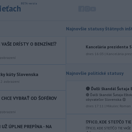
dodaných radarových zariadení, ktoré
sieťach
sú v pilotnej prevádzke.
-
Pre pretrvávajúce sucho,
11:03
horúčavy a nedostatok pitnej vody
Najnovšie statusy štátnych inšt
boli do odvolania vyhlásené
mimoriadne situácie v obciach Nižný
IE VAŠE DRÍSTY O BENZÍNE⁉️
Kancelária prezidenta 
Čaj a Vyšný Čaj v okrese Košice-okolie.
dnes 16:03
|
Kancelária prez
-
Od piatku do nedele (9. 8.)
zobrazení
10:59
do ukončenia premávky bude z
dôvodu
hudobného festivalu
Najnovšie politické statusy
tky kúty Slovenska
Lovestream na starom letisku v
12
zobrazení
bratislavských Vajnoroch upravená
organizácia MHD v oblasti Vajnôr.
🔴 Ďalší škandál Šutaja 
🔴 Ďalší škandál Šutaja Ešto
T CHCE VYBRAŤ OD ŠOFÉROV
-
Slovenský futbalista Lukáš
obyvateľov Slovenska 😡
10:44
Haraslín môže v najbližšom období
dnes 17:11
|
Mikulec Roman
zmeniť
klubovú adresu. O 30-ročného
zobrazení
stredopoliara Sparty Praha sa podľa
⁉️FICO, KDE STE⁉️ČO TI
portálu isport.cz zaujíma
I UŽ ÚPLNE PREPÍNA - NA
⁉️FICO, KDE STE⁉️ČO TIE VAŠ
saudskoarabský Al-Fateh.