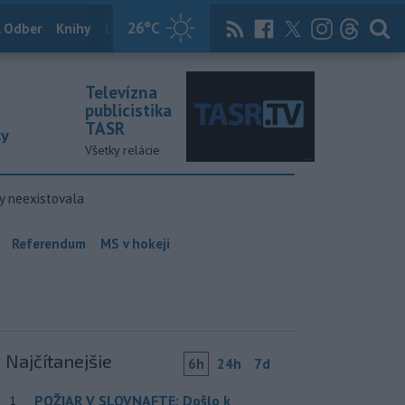
26
°C
 Odber
Knihy
Útulkovo
Magazín
News Now
Archív
TASR
Televízna
publicistika
TASR
ky
Všetky relácie
y neexistovala
Referendum
MS v hokeji
Najčítanejšie
6h
24h
7d
POŽIAR V SLOVNAFTE: Došlo k
1