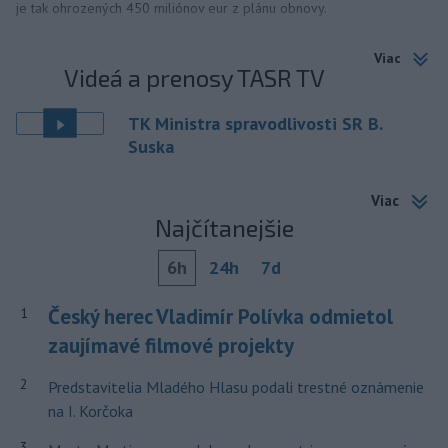
je tak ohrozených 450 miliónov eur z plánu obnovy.
Viac
Videá a prenosy TASR TV
TK Ministra spravodlivosti SR B.
Suska
Viac
Najčítanejšie
6h
24h
7d
Český herec Vladimír Polívka odmietol
1
zaujímavé filmové projekty
2
Predstavitelia Mladého Hlasu podali trestné oznámenie
na I. Korčoka
3