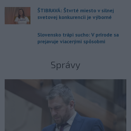
ŠTIBRAVÁ: Štvrté miesto v silnej
svetovej konkurencii je výborné
Slovensko trápi sucho: V prírode sa
prejavuje viacerými spôsobmi
Správy