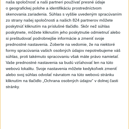
naša spoločnosť a naši partneri používať presné údaje
SLOVENSKÍ POLICAJTI V CHORVÁTSKU: Pomáhali i pri
o geografickej polohe a identifikáciu prostredníctvom
podvode s ubytovaním
skenovania zariadenia. Súhlas s vyššie uvedeným spracúvaním
zo strany našej spoločnosti a našich 824 partnerov môžete
MV odmieta tvrdenia PS o údajnom nasadení ruského
poskytnúť kliknutím na príslušné tlačidlo. Skôr než súhlas
sledovacieho systému
poskytnete, môžete kliknutím jeho poskytnutie odmietnuť alebo
si preštudovať podrobnejšie informácie a zmeniť svoje
Vo štvrtok má byť opäť horúco, niekde však hrozia búrky
prednostné nastavenia.
Zoberte na vedomie, že na niektoré
formy spracúvania vašich osobných údajov nepotrebujeme váš
súhlas, proti takémuto spracovaniu však máte právo namietať.
Zahraničie
Vaše prednostné nastavenia sa budú vzťahovať len na túto
webovú lokalitu. Svoje nastavenia môžete kedykoľvek zmeniť
Tureckí poslanci podporili návrh
alebo svoj súhlas odvolať návratom na túto webovú stránku
zákona o amnestii pre časť členov
kliknutím na tlačidlo „Ochrana osobných údajov“ v dolnej časti
stránky.
PKK
včera 21:59
Poľská vláda nemusí strane PiS vyplatiť zadržaný štátny
príspevok
Dron s výbušninami na letisku Lipsko/Halle: Spustili