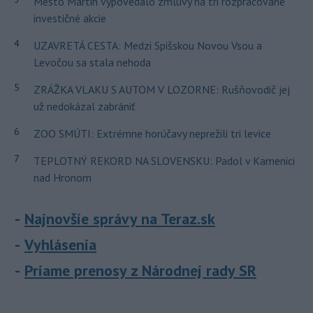
Mesto Martin vypovedalo zmluvy na tri rozpracované
investičné akcie
4
UZAVRETÁ CESTA: Medzi Spišskou Novou Vsou a
Levočou sa stala nehoda
5
ZRÁŽKA VLAKU S AUTOM V LOZORNE: Rušňovodič jej
už nedokázal zabrániť
6
ZOO SMÚTI: Extrémne horúčavy neprežili tri levice
7
TEPLOTNÝ REKORD NA SLOVENSKU: Padol v Kamenici
nad Hronom
Najnovšie správy na Teraz.sk
Vyhlásenia
Priame prenosy z Národnej rady SR