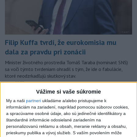
Filip Kuffa tvrdí, že eurokomisia mu
dala za pravdu pri zonácii
Minister životného prostredia Tomáš Taraba (nominant SNS)
sa voči týmto tvrdeniam ohradil s tým, že ide o fabulácie,
ktoré neodzrkadľujú skutkový stav.
včera 22:53
Vážime si vaše súkromie
Slovensko
My a naši
partneri
ukladáme a/alebo pristupujeme k
informáciám na zariadení, napríklad pomocou súborov cookies,
T. Taraba: SR pomáha Maďarsku s
a spracúvame osobné údaje, ako sú jedinečné identifikátory a
vodou aj napriek tomu, že je jej málo
štandardné informácie odosielané zariadením na
včera 20:49
personalizovanú reklamu a obsah, meranie reklamy a obsahu,
prieskumy publika a vývoj služieb.
S vaším povolením môže