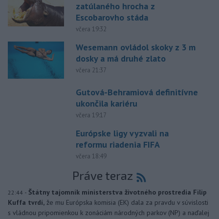
zatúlaného hrocha z
Escobarovho stáda
včera 19:32
Wesemann ovládol skoky z 3 m
dosky a má druhé zlato
včera 21:37
Gutová-Behramiová definitívne
ukončila kariéru
včera 19:17
Európske ligy vyzvali na
reformu riadenia FIFA
včera 18:49
Práve teraz
-
Štátny tajomník ministerstva životného prostredia Filip
22:44
Kuffa tvrdí,
že mu Európska komisia (EK) dala za pravdu v súvislosti
s vládnou pripomienkou k zonáciám národných parkov (NP) a naďalej