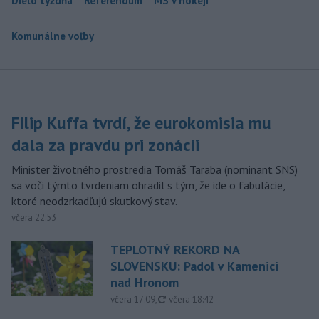
Dielo týždňa
Referendum
MS v hokeji
Komunálne voľby
Filip Kuffa tvrdí, že eurokomisia mu
dala za pravdu pri zonácii
Minister životného prostredia Tomáš Taraba (nominant SNS)
sa voči týmto tvrdeniam ohradil s tým, že ide o fabulácie,
ktoré neodzrkadľujú skutkový stav.
včera 22:53
TEPLOTNÝ REKORD NA
SLOVENSKU: Padol v Kamenici
nad Hronom
aktualizované
včera 17:09
,
včera 18:42