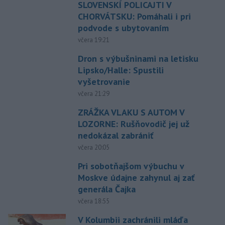
SLOVENSKÍ POLICAJTI V
CHORVÁTSKU: Pomáhali i pri
podvode s ubytovaním
včera 19:21
Dron s výbušninami na letisku
Lipsko/Halle: Spustili
vyšetrovanie
včera 21:29
ZRÁŽKA VLAKU S AUTOM V
LOZORNE: Rušňovodič jej už
nedokázal zabrániť
včera 20:05
Pri sobotňajšom výbuchu v
Moskve údajne zahynul aj zať
generála Čajka
včera 18:55
V Kolumbii zachránili mláďa