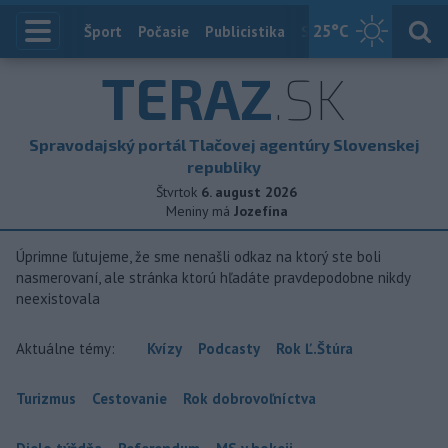
25
°C
Index
Šport
Počasie
Publicistika
Slovensko
Zahranič
TERAZ
.SK
Spravodajský portál Tlačovej agentúry Slovenskej
republiky
Štvrtok
6. august 2026
Meniny má
Jozefína
Úprimne ľutujeme, že sme nenašli odkaz na ktorý ste boli
nasmerovaní, ale stránka ktorú hľadáte pravdepodobne nikdy
neexistovala
Aktuálne témy:
Kvízy
Podcasty
Rok Ľ.Štúra
Turizmus
Cestovanie
Rok dobrovoľníctva