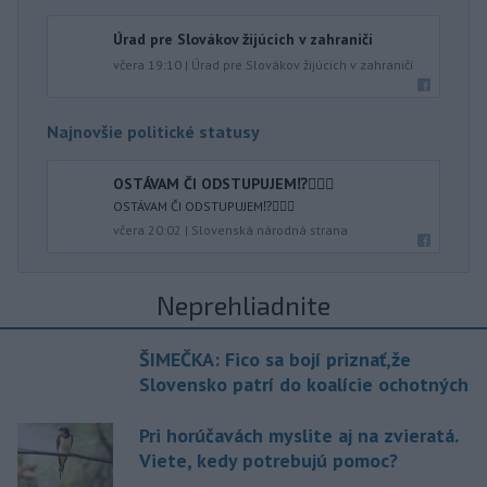
Úrad pre Slovákov žijúcich v zahraničí
včera 19:10
|
Úrad pre Slovákov žijúcich v zahraničí
Najnovšie politické statusy
OSTÁVAM ČI ODSTUPUJEM⁉️🤷🏻‍♂️
OSTÁVAM ČI ODSTUPUJEM⁉️🤷🏻‍♂️
včera 20:02
|
Slovenská národná strana
Neprehliadnite
ŠIMEČKA: Fico sa bojí priznať,že
Slovensko patrí do koalície ochotných
Pri horúčavách myslite aj na zvieratá.
Viete, kedy potrebujú pomoc?