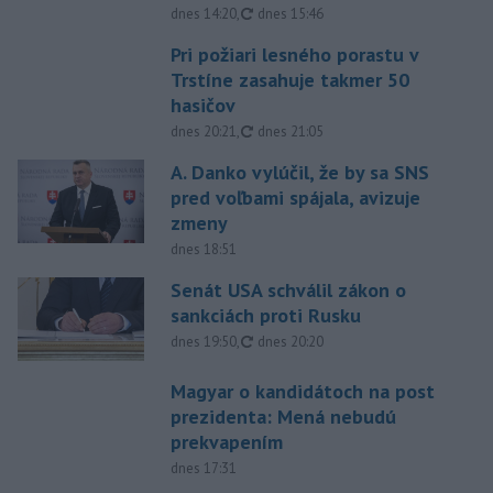
aktualizované
dnes 14:20
,
dnes 15:46
Pri požiari lesného porastu v
Trstíne zasahuje takmer 50
hasičov
aktualizované
dnes 20:21
,
dnes 21:05
A. Danko vylúčil, že by sa SNS
pred voľbami spájala, avizuje
zmeny
dnes 18:51
Senát USA schválil zákon o
sankciách proti Rusku
aktualizované
dnes 19:50
,
dnes 20:20
Magyar o kandidátoch na post
prezidenta: Mená nebudú
prekvapením
dnes 17:31