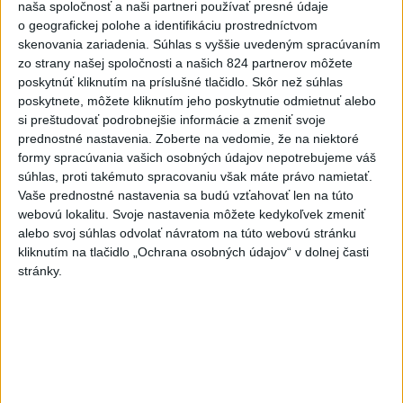
naša spoločnosť a naši partneri používať presné údaje
o geografickej polohe a identifikáciu prostredníctvom
Rezort školstva pomôže samosprávam s určovaním
skenovania zariadenia. Súhlas s vyššie uvedeným spracúvaním
školských obvodov
zo strany našej spoločnosti a našich 824 partnerov môžete
poskytnúť kliknutím na príslušné tlačidlo. Skôr než súhlas
O jedného prevádzača menej: Prispela k tomu aj slovenská
poskytnete, môžete kliknutím jeho poskytnutie odmietnuť alebo
polícia
si preštudovať podrobnejšie informácie a zmeniť svoje
prednostné nastavenia.
Zoberte na vedomie, že na niektoré
POŽIAR V SLOVNAFTE: Došlo k narušeniu jednej z nádrží
formy spracúvania vašich osobných údajov nepotrebujeme váš
súhlas, proti takémuto spracovaniu však máte právo namietať.
Vaše prednostné nastavenia sa budú vzťahovať len na túto
Zahraničie
webovú lokalitu. Svoje nastavenia môžete kedykoľvek zmeniť
alebo svoj súhlas odvolať návratom na túto webovú stránku
Španielsko vydalo Nemecku
kliknutím na tlačidlo „Ochrana osobných údajov“ v dolnej časti
sedemdesiatnika podozrivého z
stránky.
lúpeže
dnes 21:58
Ruský útok na východe Ukrajiny zabil dvoch ľudí a štyroch
zranil