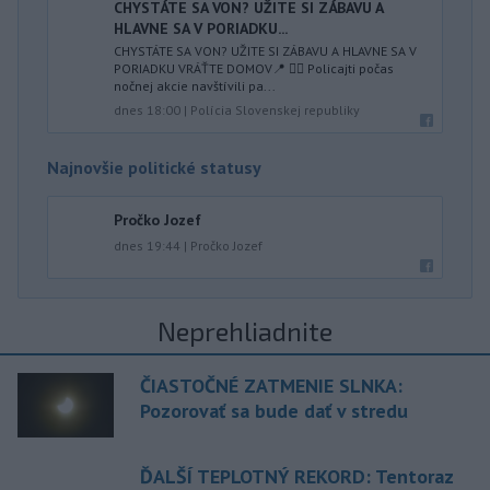
CHYSTÁTE SA VON? UŽITE SI ZÁBAVU A
HLAVNE SA V PORIADKU...
CHYSTÁTE SA VON? UŽITE SI ZÁBAVU A HLAVNE SA V
PORIADKU VRÁŤTE DOMOV📍 👮‍♂️ Policajti počas
nočnej akcie navštívili pa...
dnes 18:00
|
Polícia Slovenskej republiky
Najnovšie politické statusy
Pročko Jozef
dnes 19:44
|
Pročko Jozef
Neprehliadnite
ČIASTOČNÉ ZATMENIE SLNKA:
Pozorovať sa bude dať v stredu
ĎALŠÍ TEPLOTNÝ REKORD: Tentoraz