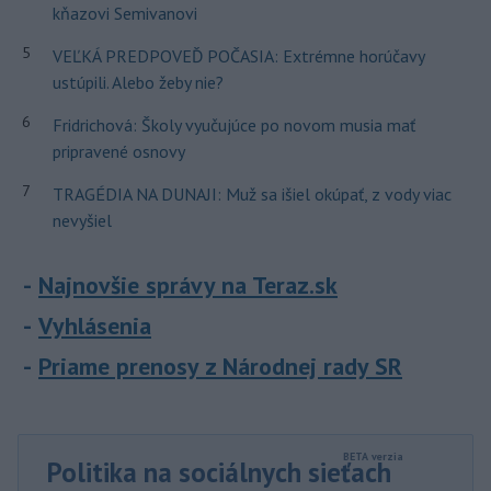
kňazovi Semivanovi
5
VEĽKÁ PREDPOVEĎ POČASIA: Extrémne horúčavy
ustúpili. Alebo žeby nie?
6
Fridrichová: Školy vyučujúce po novom musia mať
pripravené osnovy
7
TRAGÉDIA NA DUNAJI: Muž sa išiel okúpať, z vody viac
nevyšiel
Najnovšie správy na Teraz.sk
Vyhlásenia
Priame prenosy z Národnej rady SR
Politika na sociálnych sieťach