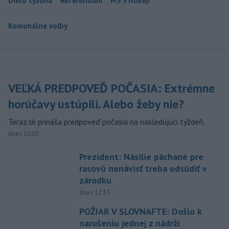
Dielo týždňa
Referendum
MS v hokeji
Komunálne voľby
VEĽKÁ PREDPOVEĎ POČASIA: Extrémne
horúčavy ustúpili. Alebo žeby nie?
Teraz.sk prináša predpoveď počasia na nasledujúci týždeň.
dnes 16:00
Prezident: Násilie páchané pre
rasovú nenávisť treba odsúdiť v
zárodku
dnes 12:33
POŽIAR V SLOVNAFTE: Došlo k
narušeniu jednej z nádrží