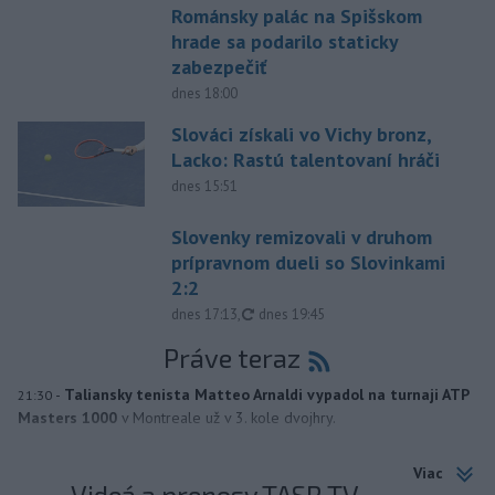
Románsky palác na Spišskom
hrade sa podarilo staticky
zabezpečiť
dnes 18:00
Slováci získali vo Vichy bronz,
Lacko: Rastú talentovaní hráči
dnes 15:51
Slovenky remizovali v druhom
prípravnom dueli so Slovinkami
2:2
aktualizované
dnes 17:13
,
dnes 19:45
Práve teraz
-
Taliansky tenista Matteo Arnaldi vypadol na turnaji ATP
21:30
Masters 1000
v Montreale už v 3. kole dvojhry.
Viac
Videá a prenosy TASR TV