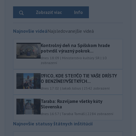
Zobraziť viac
Info
Najnovšie videá
Najsledovanejšie videá
Kontrolný deň na Spišskom hrade
potvrdil výrazný pokrok...
dnes 18:09
|
Ministerstvo kultúry SR
|
10
zobrazení
⁉️FICO, KDE STE⁉️ČO TIE VAŠE DRÍSTY
O BENZÍNE⁉️VŠETKÝCH...
dnes 17:02
|
Jakab Július
|
2542
zobrazení
Taraba: Rozvíjame všetky kúty
Slovenska
dnes 16:57
|
Taraba Tomáš
|
2284
zobrazení
Najnovšie statusy štátnych inštitúcií