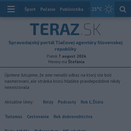
23
°C
Index
Šport
Počasie
Publicistika
Slovensko
Zahranič
TERAZ
.SK
Spravodajský portál Tlačovej agentúry Slovenskej
republiky
Piatok
7. august 2026
Meniny má
Štefánia
Úprimne ľutujeme, že sme nenašli odkaz na ktorý ste boli
nasmerovaní, ale stránka ktorú hľadáte pravdepodobne nikdy
neexistovala
Aktuálne témy:
Kvízy
Podcasty
Rok Ľ.Štúra
Turizmus
Cestovanie
Rok dobrovoľníctva