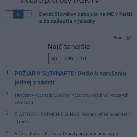
Deväť Slovákov zabojuje na ME v Paríži
o čo najlepšie výsledky
Viac
Najčítanejšie
6h
24h
7d
POŽIAR V SLOVNAFTE: Došlo k narušeniu
1
jednej z nádrží
2
Horúčavy vystriedajú búrky: Výstrahy vydali vo viacerých
okresoch
3
ČIASTOČNÉ ZATMENIE SLNKA: Pozorovať sa bude dať v
stredu
4
V časti Košice-Krásna otvorili park pomenovaný po