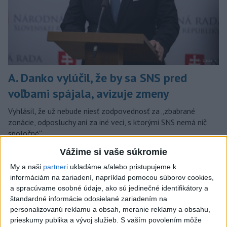
A. Danko vylúčil, že by sa SNS pred
voľbami spájala, avizuje zmeny
Vyhlásil, že už nebude niesť zodpovednosť za „zbabrané
zonácie, odposluchy ani za iné veci, s ktorými SNS nemá nič
spoločné“.
dnes 18:51
Vážime si vaše súkromie
Slovensko
My a naši
partneri
ukladáme a/alebo pristupujeme k
informáciám na zariadení, napríklad pomocou súborov cookies,
a spracúvame osobné údaje, ako sú jedinečné identifikátory a
KDH od polície očakáva rýchle
štandardné informácie odosielané zariadením na
vyšetrenie útoku na cudzincov v
personalizovanú reklamu a obsah, meranie reklamy a obsahu,
Nitre
prieskumy publika a vývoj služieb.
S vaším povolením môže
dnes 18:06