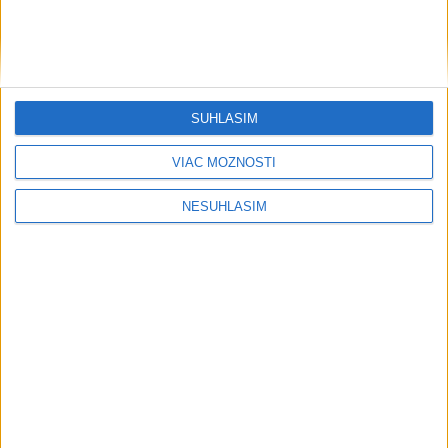
....
SÚHLASÍM
VIAC MOŽNOSTÍ
NESÚHLASÍM
....