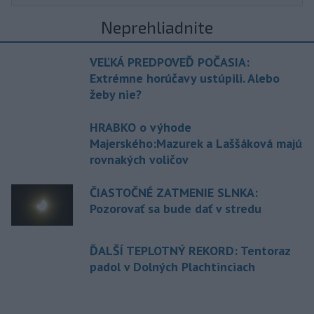
Neprehliadnite
VEĽKÁ PREDPOVEĎ POČASIA:
Extrémne horúčavy ustúpili. Alebo
žeby nie?
HRABKO o výhode
Majerského:Mazurek a Laššáková majú
rovnakých voličov
ČIASTOČNÉ ZATMENIE SLNKA:
Pozorovať sa bude dať v stredu
ĎALŠÍ TEPLOTNÝ REKORD: Tentoraz
padol v Dolných Plachtinciach