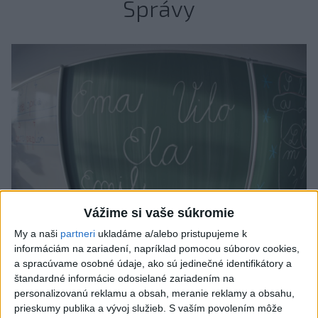
Správy
Vážime si vaše súkromie
My a naši
partneri
ukladáme a/alebo pristupujeme k
informáciám na zariadení, napríklad pomocou súborov cookies,
Od septembra sa AI gramotnosť stane
a spracúvame osobné údaje, ako sú jedinečné identifikátory a
súčasťou vzdelávania na ZŠ
štandardné informácie odosielané zariadením na
personalizovanú reklamu a obsah, meranie reklamy a obsahu,
Žiaci sa budú podľa ministerstva učiť rozumieť tomu, ako AI
prieskumy publika a vývoj služieb.
S vaším povolením môže