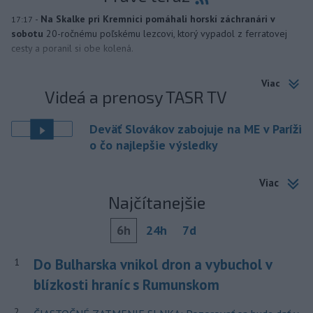
-
Na Skalke pri Kremnici pomáhali horskí záchranári v
17:17
sobotu
20-ročnému poľskému lezcovi, ktorý vypadol z ferratovej
cesty a poranil si obe kolená.
Viac
Videá a prenosy TASR TV
Deväť Slovákov zabojuje na ME v Paríži
o čo najlepšie výsledky
Viac
Najčítanejšie
6h
24h
7d
Do Bulharska vnikol dron a vybuchol v
1
blízkosti hraníc s Rumunskom
2