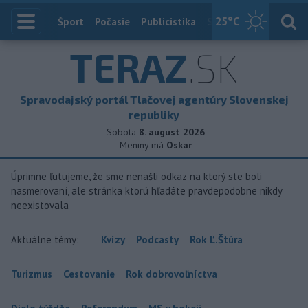
25
°C
Index
Šport
Počasie
Publicistika
Slovensko
Zahranič
TERAZ
.SK
Spravodajský portál Tlačovej agentúry Slovenskej
republiky
Sobota
8. august 2026
Meniny má
Oskar
Úprimne ľutujeme, že sme nenašli odkaz na ktorý ste boli
nasmerovaní, ale stránka ktorú hľadáte pravdepodobne nikdy
neexistovala
Aktuálne témy:
Kvízy
Podcasty
Rok Ľ.Štúra
Turizmus
Cestovanie
Rok dobrovoľníctva