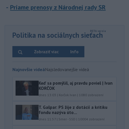
Priame prenosy z Národnej rady SR
Politika na sociálnych sieťach
Zobraziť viac
Info
Najnovšie videá
Najsledovanejšie videá
Keď sa pomýliš, aj pravdu povieš | Ivan
KORČOK
dnes 13:03
|
Korčok Ivan
|
1080
zobrazení
T. Gašpar: PS žije z dotácií a kritiku
fondu nazýva úto...
dnes 11:57
|
Smer - SSD
|
10004
zobrazení