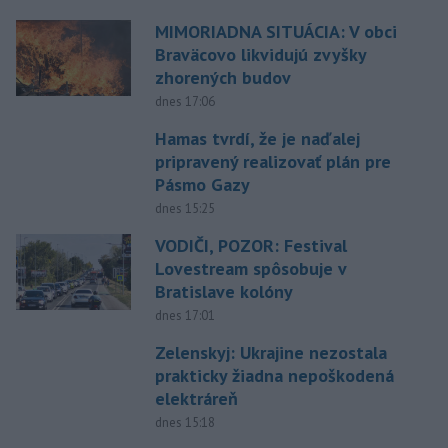
MIMORIADNA SITUÁCIA: V obci
Braväcovo likvidujú zvyšky
zhorených budov
dnes 17:06
Hamas tvrdí, že je naďalej
pripravený realizovať plán pre
Pásmo Gazy
dnes 15:25
VODIČI, POZOR: Festival
Lovestream spôsobuje v
Bratislave kolóny
dnes 17:01
Zelenskyj: Ukrajine nezostala
prakticky žiadna nepoškodená
elektráreň
dnes 15:18