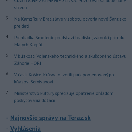
ČIASTOČNÉ ZATMENIE SLNKA: Pozorovať sa bude dať v
stredu
3
Na Kamzíku v Bratislave v sobotu otvoria nové Šantisko
pre deti
4
Prehliadka Smoleníc predstaví hradisko, zámok i prírodu
Malých Karpát
5
V blízkosti Vojenského technického a skúšobného ústavu
Záhorie HORÍ
6
V časti Košice-Krásna otvorili park pomenovaný po
kňazovi Semivanovi
7
Ministerstvo kultúry sprecizuje opatrenie ohľadom
poskytovania dotácií
Najnovšie správy na Teraz.sk
Vyhlásenia