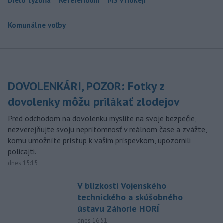
Dielo týždňa
Referendum
MS v hokeji
Komunálne voľby
DOVOLENKÁRI, POZOR: Fotky z
dovolenky môžu prilákať zlodejov
Pred odchodom na dovolenku myslite na svoje bezpečie,
nezverejňujte svoju neprítomnosť v reálnom čase a zvážte,
komu umožníte prístup k vašim príspevkom, upozornili
policajti.
dnes 15:15
V blízkosti Vojenského
technického a skúšobného
ústavu Záhorie HORÍ
dnes 16:51