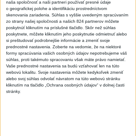
funguje, kde sú jej limity, aj to, ako si budovať zdravý vzťah k
naša spoločnosť a naši partneri používať presné údaje
technológiám.
o geografickej polohe a identifikáciu prostredníctvom
skenovania zariadenia. Súhlas s vyššie uvedeným spracúvaním
dnes 10:53
zo strany našej spoločnosti a našich 824 partnerov môžete
Slovensko
poskytnúť kliknutím na príslušné tlačidlo. Skôr než súhlas
poskytnete, môžete kliknutím jeho poskytnutie odmietnuť alebo
si preštudovať podrobnejšie informácie a zmeniť svoje
Ferraty lákajú viac turistov, najdlhší
prednostné nastavenia.
Zoberte na vedomie, že na niektoré
visutý lanový most je na Skalke
formy spracúvania vašich osobných údajov nepotrebujeme váš
dnes 17:26
súhlas, proti takémuto spracovaniu však máte právo namietať.
Vaše prednostné nastavenia sa budú vzťahovať len na túto
webovú lokalitu. Svoje nastavenia môžete kedykoľvek zmeniť
DOVOLENKÁRI, POZOR: Fotky z dovolenky môžu prilákať
alebo svoj súhlas odvolať návratom na túto webovú stránku
zlodejov
kliknutím na tlačidlo „Ochrana osobných údajov“ v dolnej časti
stránky.
Kúpele Brusno pripravujú 19. ročník festivalu Jozefa
Bednárika
Dielo týždňa SNG: Za(k)liate peniaze - liatie od Miloša Boďu
Zahraničie