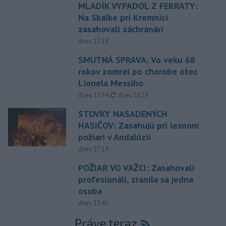
MLADÍK VYPADOL Z FERRATY:
Na Skalke pri Kremnici
zasahovali záchranári
dnes 17:19
SMUTNÁ SPRÁVA: Vo veku 68
rokov zomrel po chorobe otec
Lionela Messiho
aktualizované
dnes 15:34
,
dnes 16:53
STOVKY NASADENÝCH
HASIČOV: Zasahujú pri lesnom
požiari v Andalúzii
dnes 17:13
POŽIAR VO VAŽCI: Zasahovali
profesionáli, zranila sa jedna
osoba
dnes 15:42
Práve teraz