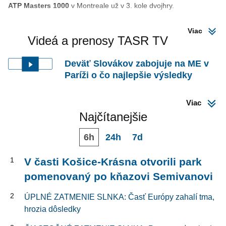
ATP Masters 1000
v Montreale už v 3. kole dvojhry.
Viac
Videá a prenosy TASR TV
Deväť Slovákov zabojuje na ME v
Paríži o čo najlepšie výsledky
Viac
Najčítanejšie
6h
24h
7d
1
V časti Košice-Krásna otvorili park
pomenovaný po kňazovi Semivanovi
2
ÚPLNÉ ZATMENIE SLNKA: Časť Európy zahalí tma,
hrozia dôsledky