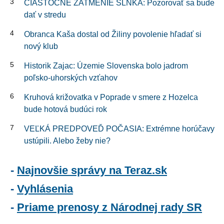
3
ČIASTOČNÉ ZATMENIE SLNKA: Pozorovať sa bude
dať v stredu
4
Obranca Kaša dostal od Žiliny povolenie hľadať si
nový klub
5
Historik Zajac: Územie Slovenska bolo jadrom
poľsko-uhorských vzťahov
6
Kruhová križovatka v Poprade v smere z Hozelca
bude hotová budúci rok
7
VEĽKÁ PREDPOVEĎ POČASIA: Extrémne horúčavy
ustúpili. Alebo žeby nie?
Najnovšie správy na Teraz.sk
Vyhlásenia
Priame prenosy z Národnej rady SR