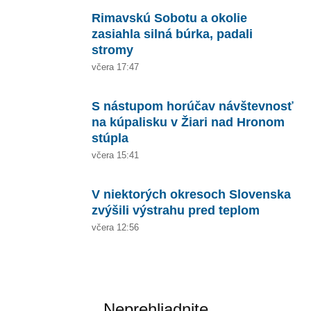
Rimavskú Sobotu a okolie
zasiahla silná búrka, padali
stromy
včera 17:47
S nástupom horúčav návštevnosť
na kúpalisku v Žiari nad Hronom
stúpla
včera 15:41
V niektorých okresoch Slovenska
zvýšili výstrahu pred teplom
včera 12:56
Neprehliadnite