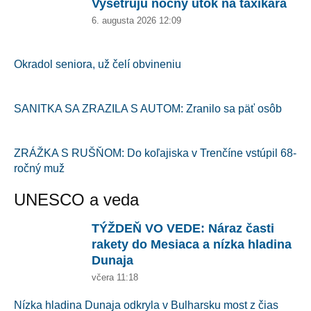
Vyšetrujú nočný útok na taxikára
6. augusta 2026 12:09
Okradol seniora, už čelí obvineniu
SANITKA SA ZRAZILA S AUTOM: Zranilo sa päť osôb
ZRÁŽKA S RUŠŇOM: Do koľajiska v Trenčíne vstúpil 68-
ročný muž
UNESCO a veda
TÝŽDEŇ VO VEDE: Náraz časti
rakety do Mesiaca a nízka hladina
Dunaja
včera 11:18
Nízka hladina Dunaja odkryla v Bulharsku most z čias