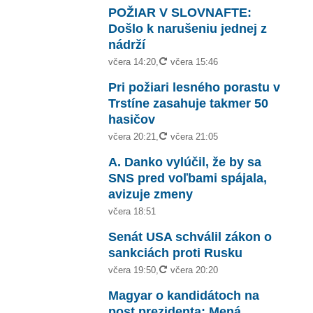
POŽIAR V SLOVNAFTE:
Došlo k narušeniu jednej z
nádrží
aktualizované
včera 14:20
,
včera 15:46
Pri požiari lesného porastu v
Trstíne zasahuje takmer 50
hasičov
aktualizované
včera 20:21
,
včera 21:05
A. Danko vylúčil, že by sa
SNS pred voľbami spájala,
avizuje zmeny
včera 18:51
Senát USA schválil zákon o
sankciách proti Rusku
aktualizované
včera 19:50
,
včera 20:20
Magyar o kandidátoch na
post prezidenta: Mená