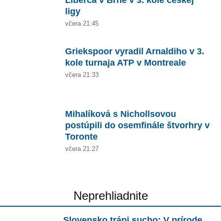
ligy
včera 21:45
Griekspoor vyradil Arnaldiho v 3.
kole turnaja ATP v Montreale
včera 21:33
Mihalíková s Nichollsovou
postúpili do osemfinále štvorhry v
Toronte
včera 21:27
Neprehliadnite
Slovensko trápi sucho: V prírode