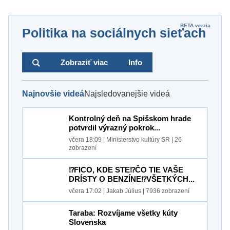
Politika na sociálnych sieťach
Zobraziť viac
Info
Najnovšie videá
Najsledovanejšie videá
Kontrolný deň na Spišskom hrade
potvrdil výrazný pokrok...
včera 18:09
|
Ministerstvo kultúry SR
|
26
zobrazení
⁉️FICO, KDE STE⁉️ČO TIE VAŠE
DRÍSTY O BENZÍNE⁉️VŠETKÝCH...
včera 17:02
|
Jakab Július
|
7936
zobrazení
Taraba: Rozvíjame všetky kúty
Slovenska