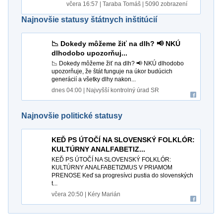
včera 16:57
|
Taraba Tomáš
|
5090
zobrazení
Najnovšie statusy štátnych inštitúcií
📉 Dokedy môžeme žiť na dlh? 📢 NKÚ
dlhodobo upozorňuj...
📉 Dokedy môžeme žiť na dlh? 📢 NKÚ dlhodobo
upozorňuje, že štát funguje na úkor budúcich
generácií a všetky dlhy nakon...
dnes 04:00
|
Najvyšší kontrolný úrad SR
Najnovšie politické statusy
KEĎ PS ÚTOČÍ NA SLOVENSKÝ FOLKLÓR:
KULTÚRNY ANALFABETIZ...
KEĎ PS ÚTOČÍ NA SLOVENSKÝ FOLKLÓR:
KULTÚRNY ANALFABETIZMUS V PRIAMOM
PRENOSE Keď sa progresívci pustia do slovenských
t...
včera 20:50
|
Kéry Marián