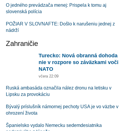
O jedného prevádzača menej: Prispela k tomu aj
slovenská polícia
POŽIAR V SLOVNAFTE: Došlo k narušeniu jednej z
nádrží
Zahraničie
Turecko: Nová obranná dohoda
nie v rozpore so záväzkami voči
NATO
včera 22:09
Ruská ambasáda označila nález dronu na letisku v
Lipsku za provokáciu
Bývalý príslušník námornej pechoty USA je vo väzbe v
ohrození života
Španielsko vydalo Nemecku sedemdesiatnika