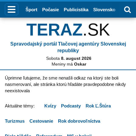
Index
Šport
Počasie
Publicistika
Slovensko
Zahrani
TERAZ
.SK
Spravodajský portál Tlačovej agentúry Slovenskej
republiky
Sobota
8. august 2026
Meniny má
Oskar
Úprimne ľutujeme, že sme nenašli odkaz na ktorý ste boli
nasmerovaní, ale stránka ktorú hľadáte pravdepodobne nikdy
neexistovala
Aktuálne témy:
Kvízy
Podcasty
Rok Ľ.Štúra
Turizmus
Cestovanie
Rok dobrovoľníctva