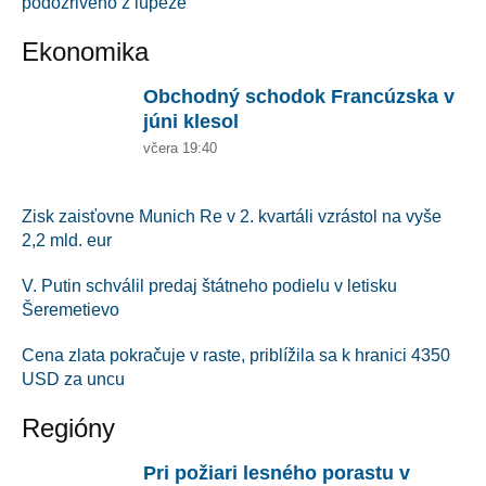
podozrivého z lúpeže
Ekonomika
Obchodný schodok Francúzska v
júni klesol
včera 19:40
Zisk zaisťovne Munich Re v 2. kvartáli vzrástol na vyše
2,2 mld. eur
V. Putin schválil predaj štátneho podielu v letisku
Šeremetievo
Cena zlata pokračuje v raste, priblížila sa k hranici 4350
USD za uncu
Regióny
Pri požiari lesného porastu v