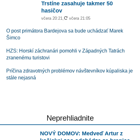
Trstíne zasahuje takmer 50
hasičov
aktualizované
včera 20:21
,
včera 21:05
O post primátora Bardejova sa bude uchádzať Marek
Šimco
HZS: Horskí záchranári pomohli v Západných Tatrách
zranenému turistovi
Príčina zdravotných problémov návštevníkov kúpaliska je
stále nejasná
Neprehliadnite
NOVÝ DOMOV: Medveď Artur z