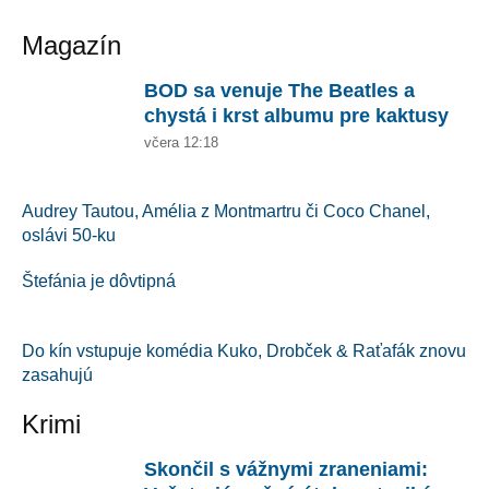
Magazín
BOD sa venuje The Beatles a
chystá i krst albumu pre kaktusy
včera 12:18
Audrey Tautou, Amélia z Montmartru či Coco Chanel,
oslávi 50-ku
Štefánia je dôvtipná
Do kín vstupuje komédia Kuko, Drobček & Raťafák znovu
zasahujú
Krimi
Skončil s vážnymi zraneniami: