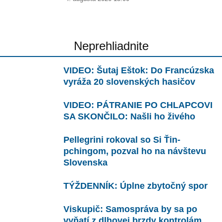
Neprehliadnite
VIDEO: Šutaj Eštok: Do Francúzska
vyráža 20 slovenských hasičov
VIDEO: PÁTRANIE PO CHLAPCOVI
SA SKONČILO: Našli ho živého
Pellegrini rokoval so Si Ťin-
pchingom, pozval ho na návštevu
Slovenska
TÝŽDENNÍK: Úplne zbytočný spor
Viskupič: Samospráva by sa po
vyňatí z dlhovej brzdy kontrolám