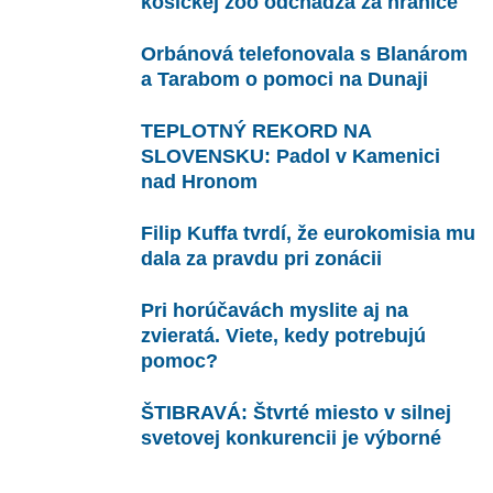
košickej zoo odchádza za hranice
Orbánová telefonovala s Blanárom
a Tarabom o pomoci na Dunaji
TEPLOTNÝ REKORD NA
SLOVENSKU: Padol v Kamenici
nad Hronom
Filip Kuffa tvrdí, že eurokomisia mu
dala za pravdu pri zonácii
Pri horúčavách myslite aj na
zvieratá. Viete, kedy potrebujú
pomoc?
ŠTIBRAVÁ: Štvrté miesto v silnej
svetovej konkurencii je výborné