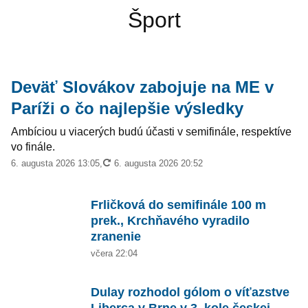
Šport
Deväť Slovákov zabojuje na ME v
Paríži o čo najlepšie výsledky
Ambíciou u viacerých budú účasti v semifinále, respektíve
vo finále.
aktualizované
6. augusta 2026 13:05
,
6. augusta 2026 20:52
Frličková do semifinále 100 m
prek., Krchňavého vyradilo
zranenie
včera 22:04
Dulay rozhodol gólom o víťazstve
Liberca v Brne v 3. kole českej