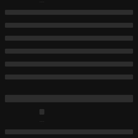
....
....