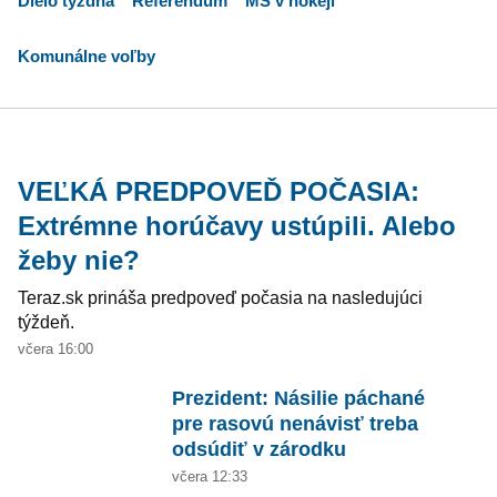
Dielo týždňa
Referendum
MS v hokeji
Komunálne voľby
VEĽKÁ PREDPOVEĎ POČASIA:
Extrémne horúčavy ustúpili. Alebo
žeby nie?
Teraz.sk prináša predpoveď počasia na nasledujúci
týždeň.
včera 16:00
Prezident: Násilie páchané
pre rasovú nenávisť treba
odsúdiť v zárodku
včera 12:33