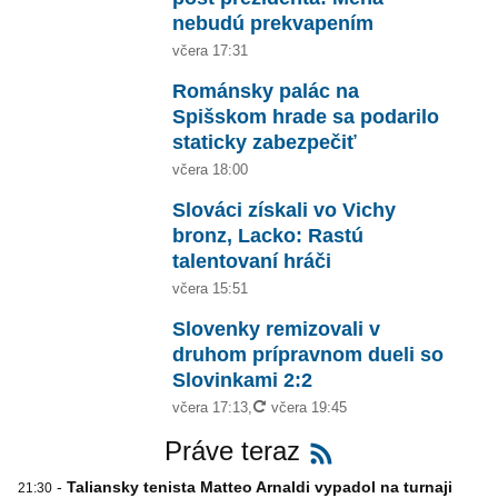
nebudú prekvapením
včera 17:31
Románsky palác na
Spišskom hrade sa podarilo
staticky zabezpečiť
včera 18:00
Slováci získali vo Vichy
bronz, Lacko: Rastú
talentovaní hráči
včera 15:51
Slovenky remizovali v
druhom prípravnom dueli so
Slovinkami 2:2
aktualizované
včera 17:13
,
včera 19:45
Práve teraz
-
Taliansky tenista Matteo Arnaldi vypadol na turnaji
21:30