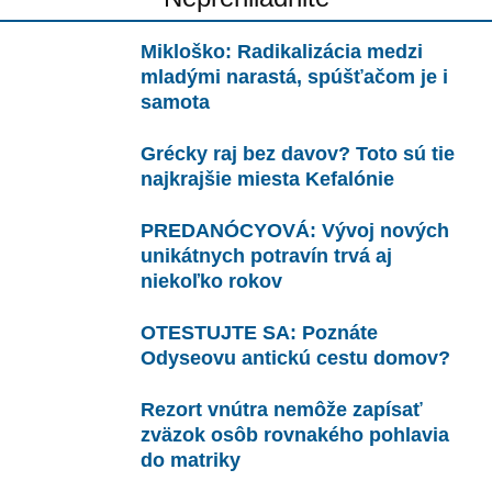
Mikloško: Radikalizácia medzi
mladými narastá, spúšťačom je i
samota
Grécky raj bez davov? Toto sú tie
najkrajšie miesta Kefalónie
PREDANÓCYOVÁ: Vývoj nových
unikátnych potravín trvá aj
niekoľko rokov
OTESTUJTE SA: Poznáte
Odyseovu antickú cestu domov?
Rezort vnútra nemôže zapísať
zväzok osôb rovnakého pohlavia
do matriky