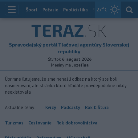
27
°C
Index
Šport
Počasie
Publicistika
Slovensko
Zahranič
TERAZ
.SK
Spravodajský portál Tlačovej agentúry Slovenskej
republiky
Štvrtok
6. august 2026
Meniny má
Jozefína
Úprimne ľutujeme, že sme nenašli odkaz na ktorý ste boli
nasmerovaní, ale stránka ktorú hľadáte pravdepodobne nikdy
neexistovala
Aktuálne témy:
Kvízy
Podcasty
Rok Ľ.Štúra
Turizmus
Cestovanie
Rok dobrovoľníctva