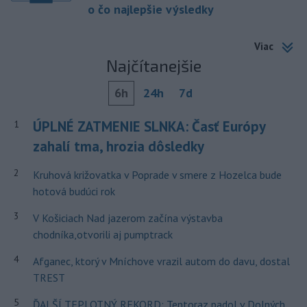
o čo najlepšie výsledky
Viac
Najčítanejšie
6h
24h
7d
ÚPLNÉ ZATMENIE SLNKA: Časť Európy
1
zahalí tma, hrozia dôsledky
2
Kruhová križovatka v Poprade v smere z Hozelca bude
hotová budúci rok
3
V Košiciach Nad jazerom začína výstavba
chodníka,otvorili aj pumptrack
4
Afganec, ktorý v Mníchove vrazil autom do davu, dostal
TREST
5
ĎALŠÍ TEPLOTNÝ REKORD: Tentoraz padol v Dolných