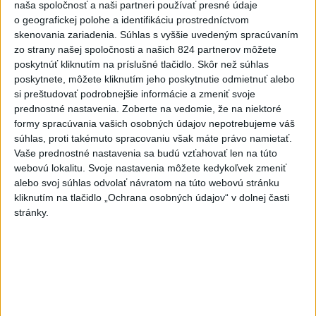
naša spoločnosť a naši partneri používať presné údaje
o geografickej polohe a identifikáciu prostredníctvom
skenovania zariadenia. Súhlas s vyššie uvedeným spracúvaním
zo strany našej spoločnosti a našich 824 partnerov môžete
Na kúpalisku Diakovce UNIKALA LÁTKA,
poskytnúť kliknutím na príslušné tlačidlo. Skôr než súhlas
osem ľudí skončilo v nemocnici
poskytnete, môžete kliknutím jeho poskytnutie odmietnuť alebo
si preštudovať podrobnejšie informácie a zmeniť svoje
Na mieste zasahovala aj polícia v súčinnosti s ďalšími
prednostné nastavenia.
Zoberte na vedomie, že na niektoré
záchrannými zložkami.
formy spracúvania vašich osobných údajov nepotrebujeme váš
aktualizované
dnes 18:23
,
dnes 21:38
súhlas, proti takémuto spracovaniu však máte právo namietať.
Vaše prednostné nastavenia sa budú vzťahovať len na túto
Slovensko
webovú lokalitu. Svoje nastavenia môžete kedykoľvek zmeniť
alebo svoj súhlas odvolať návratom na túto webovú stránku
kliknutím na tlačidlo „Ochrana osobných údajov“ v dolnej časti
ŽSK: VšZP znevýhodnila krajské
stránky.
nemocnice v porovnaní so
súkromnými
dnes 17:57
KDH žiada ministra vnútra o vysvetlenie nákupu kamerových
systémov