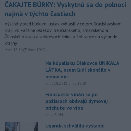
ČAKAJTE BÚRKY: Vyskytnú sa do polnoci
najmä v týchto častiach
Výstrahy pred búrkami ústav vyhlásil v celom Bratislavskom
kraji, vo väčšine okresov Trenčianskeho, Trnavského a
Žilinského kraja a v okresoch Snina a Sobrance na východe
krajiny.
aktualizované
dnes 18:54
,
dnes 19:09
Na kúpalisku Diakovce UNIKALA
LÁTKA, osem ľudí skončilo v
nemocnici
aktualizované
dnes 18:23
,
dnes 21:38
Francúzski vinári sa po
požiaroch obávajú dymovej
príchute vo víne
dnes 21:44
Uganda schválila vyslanie