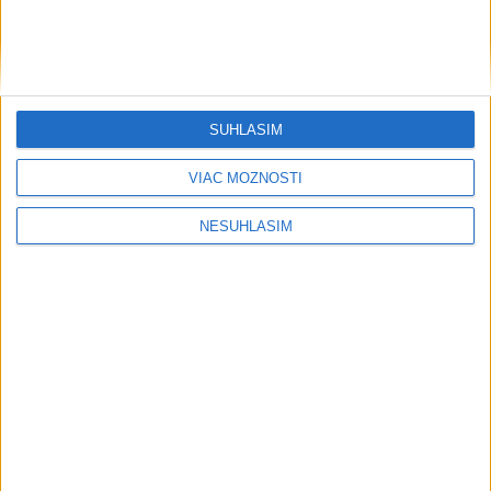
SÚHLASÍM
VIAC MOŽNOSTÍ
....
NESÚHLASÍM