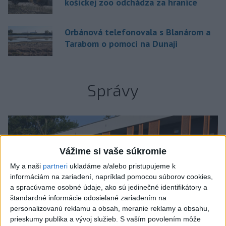
košickej zoo odchádza za hranice
Orbánová telefonovala s Blanárom a
Tarabom o pomoci na Dunaji
Správy
Vážime si vaše súkromie
My a naši
partneri
ukladáme a/alebo pristupujeme k
informáciám na zariadení, napríklad pomocou súborov cookies,
a spracúvame osobné údaje, ako sú jedinečné identifikátory a
štandardné informácie odosielané zariadením na
personalizovanú reklamu a obsah, meranie reklamy a obsahu,
prieskumy publika a vývoj služieb.
S vaším povolením môže