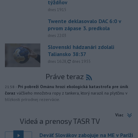
týždňov
dnes 19:15
Twente deklasovalo DAC 6:0 v
prvom zápase 3. predkola
dnes 22:03
Slovenskí hádzanári zdolali
Taliansko 38:37
aktualizované
dnes 16:28
,
dnes 19:55
Práve teraz
-
Pri pobreží Ománu hrozí ekologická katastrofa pre únik
21:58
čoraz
väčšieho množstva ropy z tankera, ktorý narazil na plytčinu v
blízkosti prírodnej rezervácie.
Viac
Videá a prenosy TASR TV
Deväť Slovákov zabojuje na ME v Paríži