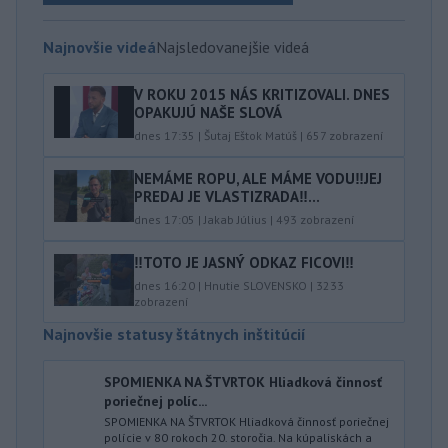
Najnovšie videá
Najsledovanejšie videá
V ROKU 2015 NÁS KRITIZOVALI. DNES
OPAKUJÚ NAŠE SLOVÁ
dnes 17:35
|
Šutaj Eštok Matúš
|
657
zobrazení
NEMÁME ROPU, ALE MÁME VODU‼️JEJ
PREDAJ JE VLASTIZRADA‼️...
dnes 17:05
|
Jakab Július
|
493
zobrazení
‼️TOTO JE JASNÝ ODKAZ FICOVI‼️
dnes 16:20
|
Hnutie SLOVENSKO
|
3233
zobrazení
Najnovšie statusy štátnych inštitúcií
SPOMIENKA NA ŠTVRTOK Hliadková činnosť
poriečnej políc...
SPOMIENKA NA ŠTVRTOK Hliadková činnosť poriečnej
polície v 80 rokoch 20. storočia. Na kúpaliskách a