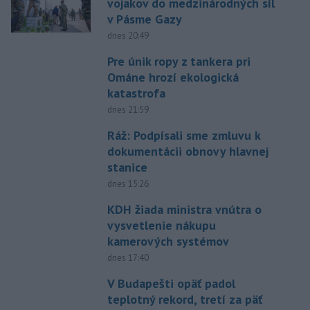
vojakov do medzinárodných síl
v Pásme Gazy
dnes 20:49
Pre únik ropy z tankera pri
Ománe hrozí ekologická
katastrofa
dnes 21:59
Ráž: Podpísali sme zmluvu k
dokumentácii obnovy hlavnej
stanice
dnes 15:26
KDH žiada ministra vnútra o
vysvetlenie nákupu
kamerových systémov
dnes 17:40
V Budapešti opäť padol
teplotný rekord, tretí za päť