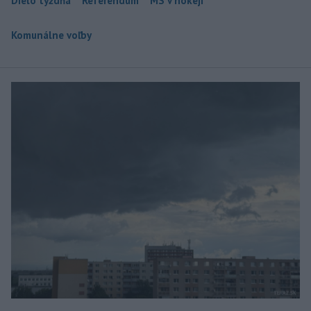
Dielo týždňa
Referendum
MS v hokeji
Komunálne voľby