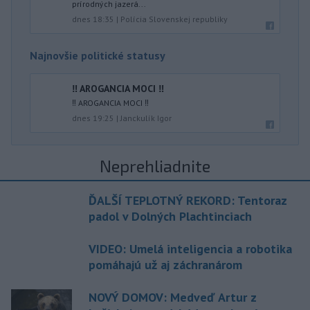
prírodných jazerá...
dnes 18:35
|
Polícia Slovenskej republiky
Najnovšie politické statusy
‼️ AROGANCIA MOCI ‼️
‼️ AROGANCIA MOCI ‼️
dnes 19:25
|
Janckulík Igor
Neprehliadnite
ĎALŠÍ TEPLOTNÝ REKORD: Tentoraz
padol v Dolných Plachtinciach
VIDEO: Umelá inteligencia a robotika
pomáhajú už aj záchranárom
NOVÝ DOMOV: Medveď Artur z