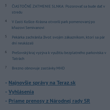
3
ČIASTOČNÉ ZATMENIE SLNKA: Pozorovať sa bude dať v
stredu
4
V časti Košice-Krásna otvorili park pomenovaný po
kňazovi Semivanovi
5
Pekárka zachránila život svojim zákazníkom, ktorí sa pár
dní neukázali
6
Prešovský kraj vyzýva k využitiu bezplatného parkoviska v
Tatrách
7
Brezno obnovuje zastávky MHD
Najnovšie správy na Teraz.sk
Vyhlásenia
Priame prenosy z Národnej rady SR