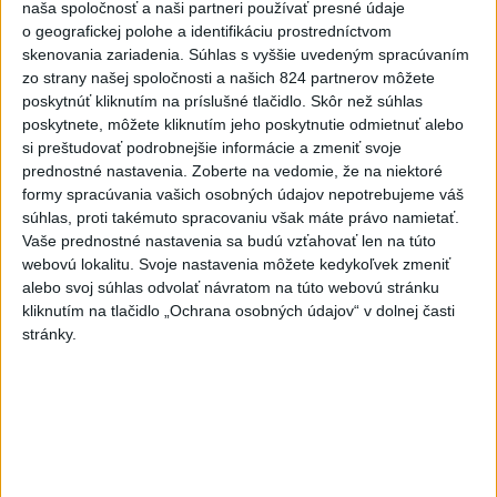
Slovensko
naša spoločnosť a naši partneri používať presné údaje
o geografickej polohe a identifikáciu prostredníctvom
Dielo týždňa SNG: Za(k)liate peniaze
skenovania zariadenia. Súhlas s vyššie uvedeným spracúvaním
- liatie od Miloša Boďu
zo strany našej spoločnosti a našich 824 partnerov môžete
poskytnúť kliknutím na príslušné tlačidlo. Skôr než súhlas
dnes 10:18
poskytnete, môžete kliknutím jeho poskytnutie odmietnuť alebo
si preštudovať podrobnejšie informácie a zmeniť svoje
prednostné nastavenia.
Zoberte na vedomie, že na niektoré
Klimatológ: Zeleň môže významným spôsobom
formy spracúvania vašich osobných údajov nepotrebujeme váš
ovplyvňovať klímu miest
súhlas, proti takémuto spracovaniu však máte právo namietať.
Vaše prednostné nastavenia sa budú vzťahovať len na túto
Pamiatkári: Projekty obnovy sa môžu uchádzať o ocenenie
webovú lokalitu. Svoje nastavenia môžete kedykoľvek zmeniť
alebo svoj súhlas odvolať návratom na túto webovú stránku
Europa Nostra
kliknutím na tlačidlo „Ochrana osobných údajov“ v dolnej časti
stránky.
A. Danko vylúčil, že by sa SNS pred voľbami spájala, avizuje
zmeny
Zahraničie
Senát schválil Todda Blanchea do
funkcie ministra spravodlivosti