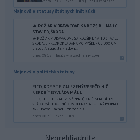
včera 17:02
|
Jakab Július
|
12210
zobrazení
Najnovšie statusy štátnych inštitúcií
🔥 POŽIAR V BRAVÄCOVE SA ROZŠÍRIL NA 10
STAVIEB, ŠKODA ...
🔥 POŽIAR V BRAVÄCOVE SA ROZŠÍRIL NA 10 STAVIEB,
ŠKODA JE PREDPOKLADANÁ VO VÝŠKE 400 000 € V
piatok 7. augusta krátko p...
dnes 08:18
|
Hasičský a záchranný zbor
Najnovšie politické statusy
FICO, KDE STE ZALEZENÝ⁉️PREČO NIČ
NEROBÍTE⁉️VLÁDA MÁ LU...
FICO, KDE STE ZALEZENÝ⁉️PREČO NIČ NEROBÍTE⁉️
VLÁDA MÁ LUXUSNÉ DOVOLENKY A ĽUDIA ŽIVORIA‼️
🔺Sľuboval lacnotu, zníženie s...
dnes 08:26
|
Jakab Július
Neprehliadnite