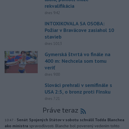
rekvalifikácia
dnes 9:42
INTOXIKOVALA SA OSOBA:
Požiar v Braväcove zasiahol 10
stavieb
dnes 10:13
Gymerská štvrtá vo finále na
400 m: Nechcela som tomu
veriť
dnes 9:00
Slováci prehrali v semifinále s
USA 2:5, o bronz proti Fínsku
dnes 7:21
Práve teraz
-
Senát Spojených štátov v sobotu schválil Todda Blanchea
10:47
ako ministra
spravodlivosti. Blanche bol poverený vedením tohto