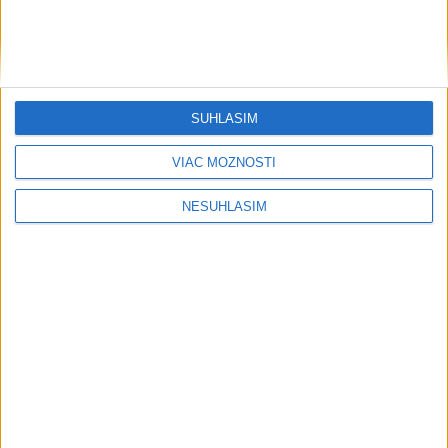
SÚHLASÍM
VIAC MOŽNOSTÍ
NESÚHLASÍM
....