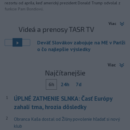
rezortu od apríla, keď americký prezident Donald Trump odvolal z
funkcie Pam Bondiovú.
Viac
Videá a prenosy TASR TV
Deväť Slovákov zabojuje na ME v Paríži
o čo najlepšie výsledky
Viac
Najčítanejšie
6h
24h
7d
ÚPLNÉ ZATMENIE SLNKA: Časť Európy
1
zahalí tma, hrozia dôsledky
2
Obranca Kaša dostal od Žiliny povolenie hľadať si nový
klub