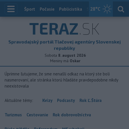
28
°C
Index
Šport
Počasie
Publicistika
Slovensko
Zahranič
TERAZ
.SK
Spravodajský portál Tlačovej agentúry Slovenskej
republiky
Sobota
8. august 2026
Meniny má
Oskar
Úprimne ľutujeme, že sme nenašli odkaz na ktorý ste boli
nasmerovaní, ale stránka ktorú hľadáte pravdepodobne nikdy
neexistovala
Aktuálne témy:
Kvízy
Podcasty
Rok Ľ.Štúra
Turizmus
Cestovanie
Rok dobrovoľníctva