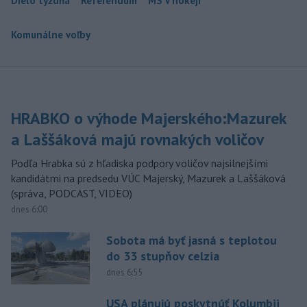
Dielo týždňa
Referendum
MS v hokeji
Komunálne voľby
HRABKO o výhode Majerského:Mazurek
a Laššáková majú rovnakých voličov
Podľa Hrabka sú z hľadiska podpory voličov najsilnejšími
kandidátmi na predsedu VÚC Majerský, Mazurek a Laššáková
(správa, PODCAST, VIDEO)
dnes 6:00
Sobota má byť jasná s teplotou
do 33 stupňov celzia
dnes 6:55
USA plánujú poskytnúť Kolumbii