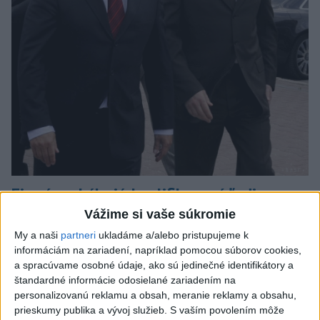
Firmám chýbajú kvalifikovaní ľudia,
pomôcť môže rekvalifikácia
Vážime si vaše súkromie
My a naši
partneri
ukladáme a/alebo pristupujeme k
Prieskum ukázal, že pri nedostatku vhodných uchádzačov by
informáciám na zariadení, napríklad pomocou súborov cookies,
rekvalifikáciu súčasných zamestnancov rozhodne alebo skôr
a spracúvame osobné údaje, ako sú jedinečné identifikátory a
zvažovalo 71 % firiem.
štandardné informácie odosielané zariadením na
dnes 9:42
personalizovanú reklamu a obsah, meranie reklamy a obsahu,
prieskumy publika a vývoj služieb.
S vaším povolením môže