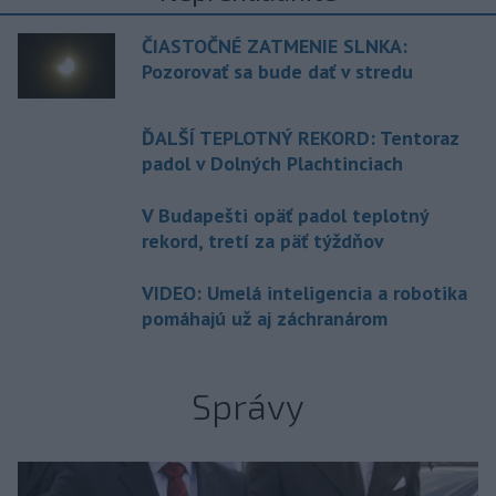
ČIASTOČNÉ ZATMENIE SLNKA:
Pozorovať sa bude dať v stredu
ĎALŠÍ TEPLOTNÝ REKORD: Tentoraz
padol v Dolných Plachtinciach
V Budapešti opäť padol teplotný
rekord, tretí za päť týždňov
VIDEO: Umelá inteligencia a robotika
pomáhajú už aj záchranárom
Správy