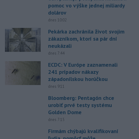
pomoc vo výške jednej miliardy
dolárov
dnes 10:02
Pekárka zachránila život svojim
zákazníkom, ktorí sa pár dní
neukázali
dnes 7:44
ECDC: V Európe zaznamenali
241 prípadov nákazy
západonílskou horúčkou
dnes 9:11
Bloomberg: Pentagón chce
urobiť prvé testy systému
Golden Dome
dnes 7:15
Firmám chýbajú kvalifikovaní
ľudia, pomôcť môže