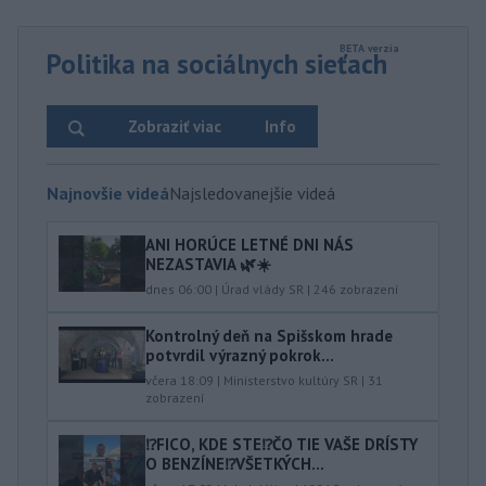
Politika na sociálnych sieťach
Zobraziť viac
Info
Najnovšie videá
Najsledovanejšie videá
ANI HORÚCE LETNÉ DNI NÁS
NEZASTAVIA 🌿☀️
dnes 06:00
|
Úrad vlády SR
|
246
zobrazení
Kontrolný deň na Spišskom hrade
potvrdil výrazný pokrok...
včera 18:09
|
Ministerstvo kultúry SR
|
31
zobrazení
⁉️FICO, KDE STE⁉️ČO TIE VAŠE DRÍSTY
O BENZÍNE⁉️VŠETKÝCH...