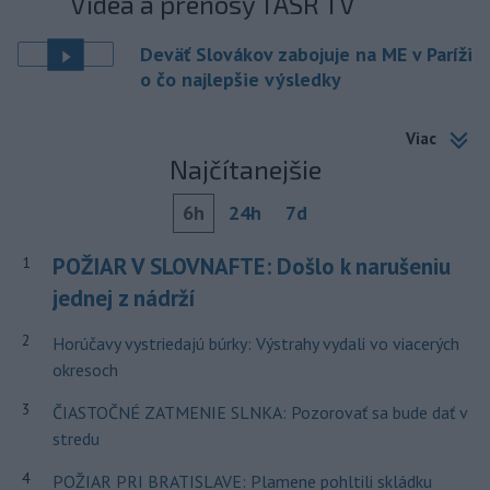
Videá a prenosy TASR TV
Deväť Slovákov zabojuje na ME v Paríži
o čo najlepšie výsledky
Viac
Najčítanejšie
6h
24h
7d
POŽIAR V SLOVNAFTE: Došlo k narušeniu
1
jednej z nádrží
2
Horúčavy vystriedajú búrky: Výstrahy vydali vo viacerých
okresoch
3
ČIASTOČNÉ ZATMENIE SLNKA: Pozorovať sa bude dať v
stredu
4
POŽIAR PRI BRATISLAVE: Plamene pohltili skládku