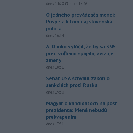
aktualizované
dnes 14:20
,
dnes 15:46
O jedného prevádzača menej:
Prispela k tomu aj slovenská
polícia
dnes 16:14
A. Danko vylúčil, že by sa SNS
pred voľbami spájala, avizuje
zmeny
dnes 18:51
Senát USA schválil zákon o
sankciách proti Rusku
dnes 19:50
Magyar o kandidátoch na post
prezidenta: Mená nebudú
prekvapením
dnes 17:31