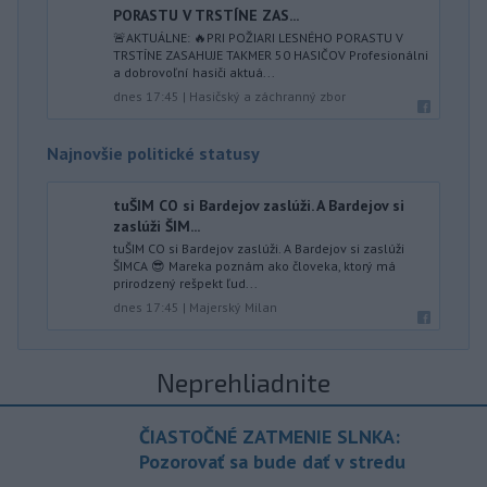
PORASTU V TRSTÍNE ZAS...
🚨AKTUÁLNE: 🔥PRI POŽIARI LESNÉHO PORASTU V
TRSTÍNE ZASAHUJE TAKMER 50 HASIČOV Profesionálni
a dobrovoľní hasiči aktuá...
dnes 17:45
|
Hasičský a záchranný zbor
Najnovšie politické statusy
tuŠIM CO si Bardejov zaslúži. A Bardejov si
zaslúži ŠIM...
tuŠIM CO si Bardejov zaslúži. A Bardejov si zaslúži
ŠIMCA 😎 Mareka poznám ako človeka, ktorý má
prirodzený rešpekt ľud...
dnes 17:45
|
Majerský Milan
Neprehliadnite
ČIASTOČNÉ ZATMENIE SLNKA:
Pozorovať sa bude dať v stredu