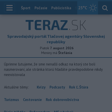
25
°C
Index
Šport
Počasie
Publicistika
Slovensko
Zahranič
TERAZ
.SK
Spravodajský portál Tlačovej agentúry Slovenskej
republiky
Piatok
7. august 2026
Meniny má
Štefánia
Úprimne ľutujeme, že sme nenašli odkaz na ktorý ste boli
nasmerovaní, ale stránka ktorú hľadáte pravdepodobne nikdy
neexistovala
Aktuálne témy:
Kvízy
Podcasty
Rok Ľ.Štúra
Turizmus
Cestovanie
Rok dobrovoľníctva