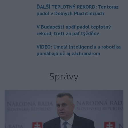
ĎALŠÍ TEPLOTNÝ REKORD: Tentoraz
padol v Dolných Plachtinciach
V Budapešti opäť padol teplotný
rekord, tretí za päť týždňov
VIDEO: Umelá inteligencia a robotika
pomáhajú už aj záchranárom
Správy