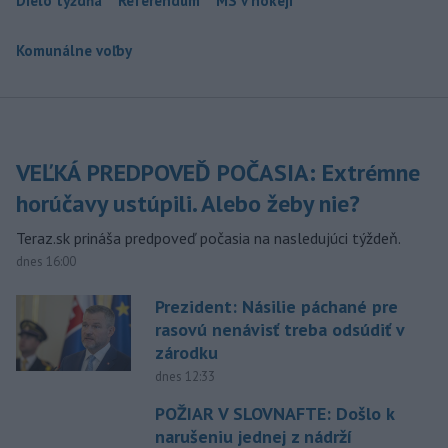
Dielo týždňa
Referendum
MS v hokeji
Komunálne voľby
VEĽKÁ PREDPOVEĎ POČASIA: Extrémne
horúčavy ustúpili. Alebo žeby nie?
Teraz.sk prináša predpoveď počasia na nasledujúci týždeň.
dnes 16:00
Prezident: Násilie páchané pre
rasovú nenávisť treba odsúdiť v
zárodku
dnes 12:33
POŽIAR V SLOVNAFTE: Došlo k
narušeniu jednej z nádrží