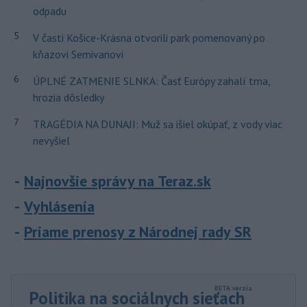
odpadu
5
V časti Košice-Krásna otvorili park pomenovaný po
kňazovi Semivanovi
6
ÚPLNÉ ZATMENIE SLNKA: Časť Európy zahalí tma,
hrozia dôsledky
7
TRAGÉDIA NA DUNAJI: Muž sa išiel okúpať, z vody viac
nevyšiel
Najnovšie správy na Teraz.sk
Vyhlásenia
Priame prenosy z Národnej rady SR
Politika na sociálnych sieťach