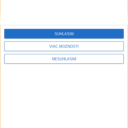
SÚHLASÍM
VIAC MOŽNOSTÍ
....
NESÚHLASÍM