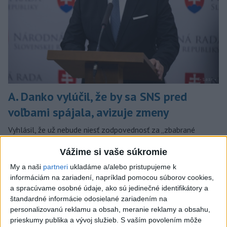
A. Danko vylúčil, že by sa SNS pred
voľbami spájala, avizuje zmeny
Vyhlásil, že už nebude niesť zodpovednosť za „zbabrané
zonácie, odposluchy ani za iné veci, s ktorými SNS nemá nič
spoločné“.
Vážime si vaše súkromie
dnes 18:51
My a naši
partneri
ukladáme a/alebo pristupujeme k
informáciám na zariadení, napríklad pomocou súborov cookies,
Slovensko
a spracúvame osobné údaje, ako sú jedinečné identifikátory a
štandardné informácie odosielané zariadením na
KDH od polície očakáva rýchle
personalizovanú reklamu a obsah, meranie reklamy a obsahu,
vyšetrenie útoku na cudzincov v
prieskumy publika a vývoj služieb.
S vaším povolením môže