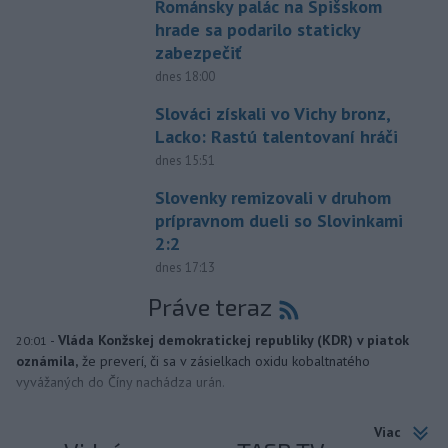
Románsky palác na Spišskom
hrade sa podarilo staticky
zabezpečiť
dnes 18:00
Slováci získali vo Vichy bronz,
Lacko: Rastú talentovaní hráči
dnes 15:51
Slovenky remizovali v druhom
prípravnom dueli so Slovinkami
2:2
dnes 17:13
Práve teraz
-
Vláda Konžskej demokratickej republiky (KDR) v piatok
20:01
oznámila,
že preverí, či sa v zásielkach oxidu kobaltnatého
vyvážaných do Číny nachádza urán.
Viac