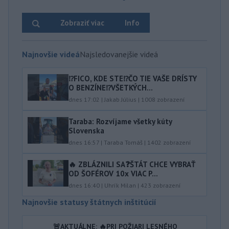
Zobraziť viac
Info
Najnovšie videá
Najsledovanejšie videá
⁉️FICO, KDE STE⁉️ČO TIE VAŠE DRÍSTY
O BENZÍNE⁉️VŠETKÝCH...
dnes 17:02
|
Jakab Július
|
1008
zobrazení
Taraba: Rozvíjame všetky kúty
Slovenska
dnes 16:57
|
Taraba Tomáš
|
1402
zobrazení
🔥 ZBLÁZNILI SA❓️ŠTÁT CHCE VYBRAŤ
OD ŠOFÉROV 10x VIAC P...
dnes 16:40
|
Uhrík Milan
|
423
zobrazení
Najnovšie statusy štátnych inštitúcií
🚨AKTUÁLNE: 🔥PRI POŽIARI LESNÉHO