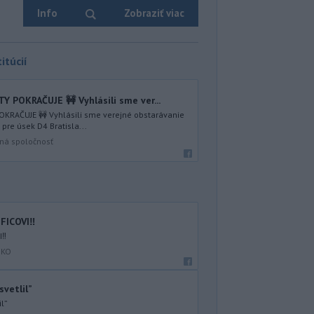
Info
Zobraziť viac
itúcií
 POKRAČUJE 🚧 Vyhlásili sme ver...
KRAČUJE 🚧 Vyhlásili sme verejné obstarávanie
pre úsek D4 Bratisla...
čná spoločnosť
FICOVI‼️
‼️
SKO
svetlil”
il”