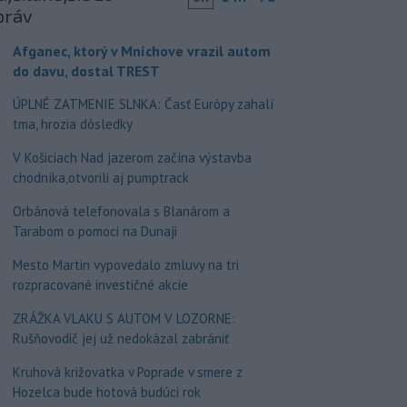
práv
Afganec, ktorý v Mníchove vrazil autom
do davu, dostal TREST
ÚPLNÉ ZATMENIE SLNKA: Časť Európy zahalí
tma, hrozia dôsledky
V Košiciach Nad jazerom začína výstavba
chodníka,otvorili aj pumptrack
Orbánová telefonovala s Blanárom a
Tarabom o pomoci na Dunaji
Mesto Martin vypovedalo zmluvy na tri
rozpracované investičné akcie
ZRÁŽKA VLAKU S AUTOM V LOZORNE:
Rušňovodič jej už nedokázal zabrániť
Kruhová križovatka v Poprade v smere z
Hozelca bude hotová budúci rok