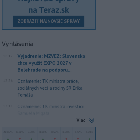
na Teraz.sk
ZOBRAZIŤ NAJNOVŠIE SPRÁVY
Vyhlásenia
Vyjadrenie: MZVEZ: Slovensko
18:12
chce využiť EXPO 2027 v
Belehrade na podporu...
12:26
Oznámenie: TK ministra práce,
sociálnych vecí a rodiny SR Erika
Tomáša
12:11
Oznámenie: TK ministra investícií
Samuela Migaľa
Viac