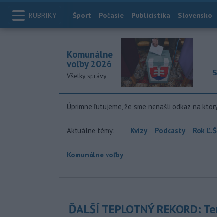
RUBRIKY
Index
Šport
Počasie
Publicistika
Slovensko
Komunálne
voľby 2026
S
Všetky správy
Úprimne ľutujeme, že sme nenašli odkaz na ktor
Aktuálne témy:
Kvízy
Podcasty
Rok Ľ.Š
Komunálne voľby
ĎALŠÍ TEPLOTNÝ REKORD: Ten