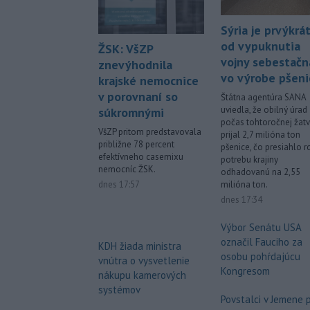
Sýria je prvýkrá
od vypuknutia
ŽSK: VšZP
vojny sebestačn
znevýhodnila
vo výrobe pšeni
krajské nemocnice
v porovnaní so
Štátna agentúra SANA
uviedla, že obilný úrad
súkromnými
počas tohtoročnej žat
VšZP pritom predstavovala
prijal 2,7 milióna ton
približne 78 percent
pšenice, čo presiahlo 
efektívneho casemixu
potrebu krajiny
nemocníc ŽSK.
odhadovanú na 2,55
dnes 17:57
milióna ton.
dnes 17:34
Výbor Senátu USA
označil Fauciho za
KDH žiada ministra
osobu pohŕdajúcu
vnútra o vysvetlenie
Kongresom
nákupu kamerových
systémov
Povstalci v Jemene p