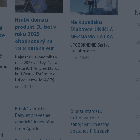
Jeffreyho Epsteina.
N
t
Viac >
Hrubý domáci
Na kúpalisku
18
produkt EÚ bol v
á
Diakovce UNIKLA
roku 2025
ce
NEZNÁMA LÁTKA
ohodnotený na
18
UPOZORNENIE: Správu
18,8 bilióna eur
aktualizujeme.
vy
Najmenšiu ekonomiku v
dnes 18:23
18
roku 2025 v EÚ vykázala
ročnú
Malta (0,1 %), pred ktorou
boli Cyprus, Estónsko a
17
Lotyšsko (všetky 0,2 %).
dnes 18:18
17
Britské aerolínie
O post starostu
EasyJet prevezme
17
Ružinova chce
americká investičná
zabojovať i miestny
firma Apollo
poslanec P. Strapák
17
ri