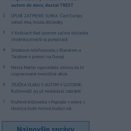
autom do davu, dostal TREST
2
ÚPLNÉ ZATMENIE SLNKA: Časť Európy
zahalí tma, hrozia dôsledky
3
V Košiciach Nad jazerom začína výstavba
chodníka,otvorili aj pumptrack
4
Orbánová telefonovala s Blanárom a
Tarabom o pomoci na Dunaji
5
Mesto Martin vypovedalo zmluvy na tri
rozpracované investičné akcie
6
ZRÁŽKA VLAKU S AUTOM V LOZORNE:
Rušňovodič jej už nedokázal zabrániť
7
Kruhová križovatka v Poprade v smere z
Hozelca bude hotová budúci rok
Najnovšie správy