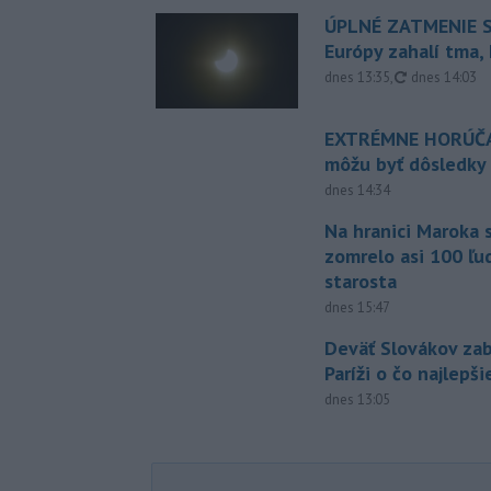
ÚPLNÉ ZATMENIE S
Európy zahalí tma,
aktualizovan
dnes 13:35
,
dnes 14:03
EXTRÉMNE HORÚČA
môžu byť dôsledky
dnes 14:34
Na hranici Maroka 
zomrelo asi 100 ľu
starosta
dnes 15:47
Deväť Slovákov zab
Paríži o čo najlepš
dnes 13:05