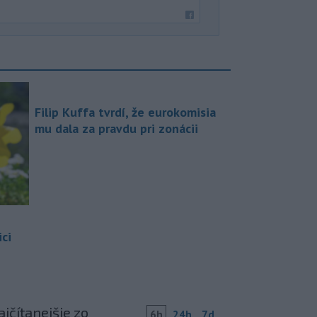
Filip Kuffa tvrdí, že eurokomisia
mu dala za pravdu pri zonácii
ci
jčítanejšie zo
6h
24h
7d