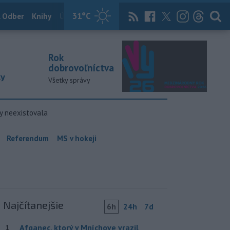
31
°C
 Odber
Knihy
Útulkovo
Magazín
News Now
Archív
TASR
Rok
dobrovoľníctva
ky
Všetky správy
y neexistovala
Referendum
MS v hokeji
Najčítanejšie
6h
24h
7d
Afganec, ktorý v Mníchove vrazil
1