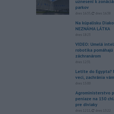
uznesení k zonáci
parkov
aktualizovan
dnes 16:35
,
dnes 16:38
Na kúpalisku Diak
NEZNÁMA LÁTKA
dnes 18:23
VIDEO: Umelá intel
robotika pomáhajú 
záchranárom
dnes 12:31
Letíte do Egypta? 
veci, zachránia vá
dnes 15:00
Agroministerstvo 
peniaze na 150 chl
pre diviaky
aktualizovan
dnes 12:11
,
dnes 13:22