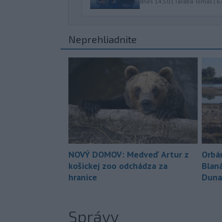
dnes 14:50
|
Taraba Tomáš
|
6
Neprehliadnite
NOVÝ DOMOV: Medveď Artur z
Orbá
košickej zoo odchádza za
Blan
hranice
Duna
Správy