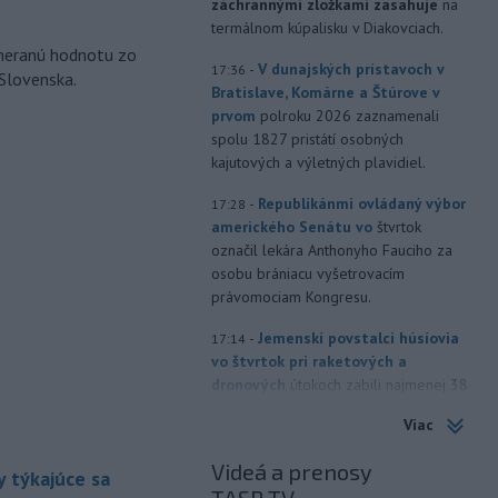
záchrannými zložkami zasahuje
na
termálnom kúpalisku v Diakovciach.
ameranú hodnotu zo
-
V dunajských prístavoch v
17:36
 Slovenska.
Bratislave, Komárne a Štúrove v
prvom
polroku 2026 zaznamenali
spolu 1827 pristátí osobných
kajutových a výletných plavidiel.
-
Republikánmi ovládaný výbor
17:28
amerického Senátu vo
štvrtok
označil lekára Anthonyho Fauciho za
osobu brániacu vyšetrovacím
právomociam Kongresu.
-
Jemenskí povstalci húsíovia
17:14
vo štvrtok pri raketových a
dronových
útokoch zabili najmenej 38
príslušníkov vládnych síl a ďalších 29
Viac
zranili, uviedli pre agentúru AFP
zdroje zo zdravotníckych služieb.
Videá a prenosy
 týkajúce sa
-
Európska komisia (EK)
16:35