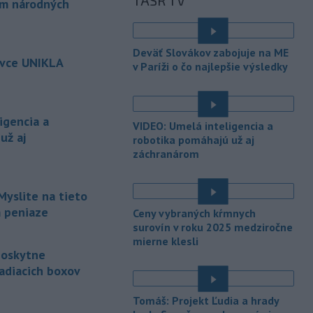
TASR TV
ám národných
monitoruje situáciu a posudzuje
všetky
vznesené obavy týkajúce sa
é
vládnych uznesení k zonáciám
Deväť Slovákov zabojuje na ME
národných parkov. Zároveň posudzuje
ovce UNIKLA
v Paríži o čo najlepšie výsledky
ôsmu žiadosť o platbu z plánu
obnovy.
-
Počas minulotýždňového
15:44
igencia a
VIDEO: Umelá inteligencia a
prekročenia hranice desaťtisícov
už aj
robotika pomáhajú už aj
nelegálnych migrantov z Maroka do
záchranárom
španielskej exklávy Ceuta zomrelo
približne 100 ľudí, oznámil vo štvrtok
tamojší starosta Juan Jesús Vivas v
Myslite na tieto
Európskom parlamente.
m peniaze
Ceny vybraných kŕmnych
-
Meteorológovia zo
surovín v roku 2025 medziročne
15:25
mierne klesli
Slovenského
poskytne
hydrometeorologického ústavu
adiacich boxov
(SHMÚ) vo štvrtok opäť zaznamenali
nový absolútny rekord teploty
vzduchu. V Dolných Plachtinciach v
Tomáš: Projekt Ľudia a hrady
é