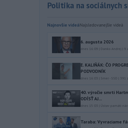
Politika na sociálnych 
Najnovšie videá
Najsledovanejšie videá
6. augusta 2026
dnes 16:09
|
Danko Andrej
|
9
z
E. KALIŇÁK: ČO PROGR
PODVODNÍK
dnes 16:03
|
Smer - SSD
|
391
z
40.⁠ ⁠výročie smrti Ha
ODÍSŤ AJ...
dnes 15:03
|
Ústav pamäti ná
Taraba: Vyvraciame f