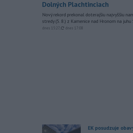
Dolných Plachtinciach
Nový rekord prekonal doterajšiu najvyššiu n
stredy (5. 8.) z Kamenice nad Hronom na juhu
aktualizované
dnes 15:27
,
dnes 17:08
EK posudzuje obavy