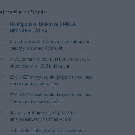
ajnovšie
zo Správ
Na kúpalisku Diakovce UNIKLA
:23
NEZNÁMA LÁTKA
:19
O post starostu Ružinova chce zabojovať i
miestny poslanec P. Strapák
:18
Hrubý domáci produkt EÚ bol v roku 2025
ohodnotený na 18,8 bilióna eur
:57
ŽSK: VšZP znevýhodnila krajské nemocnice
v porovnaní so súkromnými
:57
ŽSK: VšZP znevýhodnila krajské nemocnice
v porovnaní so súkromnými
:40
Britské aerolínie EasyJet prevezme
americká investičná firma Apollo
:40
KDH žiada ministra vnútra o vysvetlenie