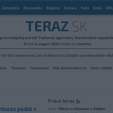
Zahraničie
Ekonomika
Regióny
Kultúra
Veda
Krimi
XML
TERAZ
.SK
pravodajský portál Tlačovej agentúry Slovenskej republi
Štvrtok
6. august 2026
Meniny má
Jozefína
ý ste boli nasmerovaní, ale stránka ktorú hľadáte pravdepodobne nikd
túra
Turizmus
Cestovanie
Rok dobrovoľníctva
Dielo týždňa
Práve teraz
toraz padol v
-
Polícia v súčinnosti s ďalšími
18:19