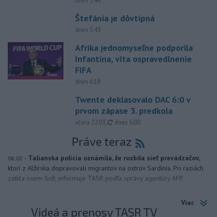
dnes 5:46
Štefánia je dôvtipná
dnes 5:43
Afrika jednomyseľne podporila
Infantina, víta ospravedlnenie
FIFA
dnes 6:18
Twente deklasovalo DAC 6:0 v
prvom zápase 3. predkola
aktualizované
včera 22:03
,
dnes 6:00
Práve teraz
-
Talianska polícia oznámila, že rozbila sieť prevádzačov,
06:02
ktorí z Alžírska dopravovali migrantov na ostrov Sardínia. Pri raziách
zatkla osem ľudí, informuje TASR podľa správy agentúry AFP.
Viac
Videá a prenosy TASR TV