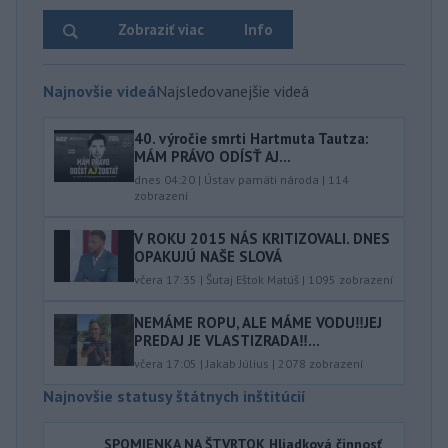
Zobraziť viac
Info
Najnovšie videá
Najsledovanejšie videá
40.⁠ ⁠výročie smrti Hartmuta Tautza:
MÁM PRÁVO ODÍSŤ AJ...
dnes 04:20
|
Ústav pamäti národa
|
114
zobrazení
V ROKU 2015 NÁS KRITIZOVALI. DNES
OPAKUJÚ NAŠE SLOVÁ
včera 17:35
|
Šutaj Eštok Matúš
|
1095
zobrazení
NEMÁME ROPU, ALE MÁME VODU‼️JEJ
PREDAJ JE VLASTIZRADA‼️...
včera 17:05
|
Jakab Július
|
2078
zobrazení
Najnovšie statusy štátnych inštitúcií
SPOMIENKA NA ŠTVRTOK Hliadková činnosť