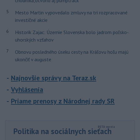
chodníka,otvorili aj pumptrack
5
Mesto Martin vypovedalo zmluvy na tri rozpracované
investičné akcie
6
Historik Zajac: Územie Slovenska bolo jadrom poľsko-
uhorských vzťahov
7
Obnovu posledného úseku cesty na Kráľovu hoľu majú
ukončiť v auguste
Najnovšie správy na Teraz.sk
Vyhlásenia
Priame prenosy z Národnej rady SR
Politika na sociálnych sieťach