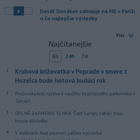
Deväť Slovákov zabojuje na ME v Paríži
o čo najlepšie výsledky
Viac
Najčítanejšie
6h
24h
7d
Kruhová križovatka v Poprade v smere z
1
Hozelca bude hotová budúci rok
2
Prešovský kraj vyzýva k využitiu bezplatného parkoviska v
Tatrách
3
ÚPLNÉ ZATMENIE SLNKA: Časť Európy zahalí tma,
hrozia dôsledky
4
V Košiciach Nad jazerom začína výstavba