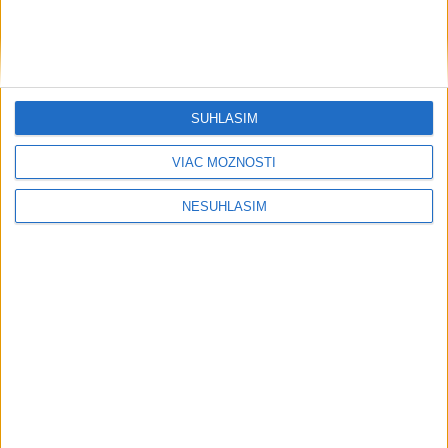
SÚHLASÍM
VIAC MOŽNOSTÍ
....
NESÚHLASÍM