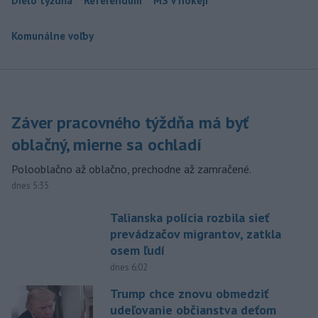
Dielo týždňa
Referendum
MS v hokeji
Komunálne voľby
Záver pracovného týždňa má byť
oblačný, mierne sa ochladí
Polooblačno až oblačno, prechodne až zamračené.
dnes 5:35
Talianska polícia rozbila sieť
prevádzačov migrantov, zatkla
osem ľudí
dnes 6:02
Trump chce znovu obmedziť
udeľovanie občianstva deťom