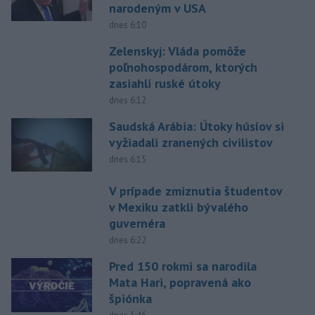
narodeným v USA
dnes 6:10
Zelenskyj: Vláda pomôže
poľnohospodárom, ktorých
zasiahli ruské útoky
dnes 6:12
Saudská Arábia: Útoky húsíov si
vyžiadali zranených civilistov
dnes 6:15
V prípade zmiznutia študentov
v Mexiku zatkli bývalého
guvernéra
dnes 6:22
Pred 150 rokmi sa narodila
Mata Hari, popravená ako
špiónka