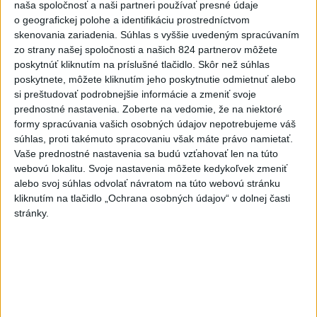
súkromnými
naša spoločnosť a naši partneri používať presné údaje
o geografickej polohe a identifikáciu prostredníctvom
včera 17:57
skenovania zariadenia. Súhlas s vyššie uvedeným spracúvaním
KDH žiada ministra vnútra o vysvetlenie nákupu kamerových
zo strany našej spoločnosti a našich 824 partnerov môžete
systémov
poskytnúť kliknutím na príslušné tlačidlo. Skôr než súhlas
poskytnete, môžete kliknutím jeho poskytnutie odmietnuť alebo
Rezort vnútra reaguje na kritiku pri modernizácii dopravných
si preštudovať podrobnejšie informácie a zmeniť svoje
kamier
prednostné nastavenia.
Zoberte na vedomie, že na niektoré
formy spracúvania vašich osobných údajov nepotrebujeme váš
SKSaPA žiada kompenzáciu pre sestry v ADOS pre sťažené
súhlas, proti takémuto spracovaniu však máte právo namietať.
Vaše prednostné nastavenia sa budú vzťahovať len na túto
podmienky
webovú lokalitu. Svoje nastavenia môžete kedykoľvek zmeniť
Zahraničie
alebo svoj súhlas odvolať návratom na túto webovú stránku
kliknutím na tlačidlo „Ochrana osobných údajov“ v dolnej časti
stránky.
Po streľbe v škole neďaleko
Bangkoku hlásia niekoľko mŕtvych
dnes 6:34
Maroko je pripravené spolupracovať na návrate neplnoletých
migrantov