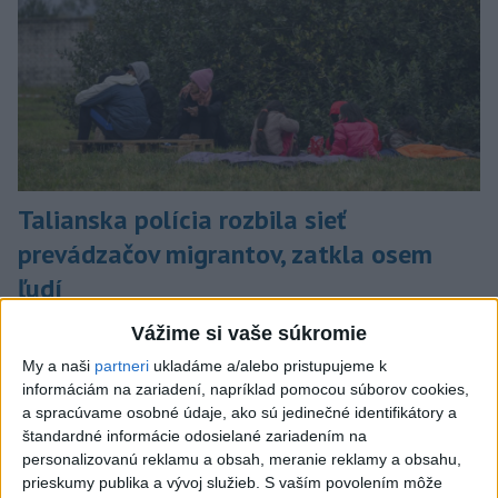
Talianska polícia rozbila sieť
prevádzačov migrantov, zatkla osem
ľudí
Tí z Alžírska dopravovali migrantov na ostrov Sardínia.
Vážime si vaše súkromie
dnes 6:02
My a naši
partneri
ukladáme a/alebo pristupujeme k
informáciám na zariadení, napríklad pomocou súborov cookies,
Slovensko
a spracúvame osobné údaje, ako sú jedinečné identifikátory a
štandardné informácie odosielané zariadením na
ŽSK: VšZP znevýhodnila krajské
personalizovanú reklamu a obsah, meranie reklamy a obsahu,
nemocnice v porovnaní so
prieskumy publika a vývoj služieb.
S vaším povolením môže