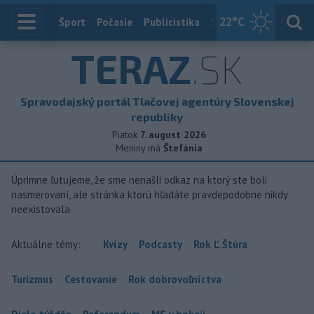
22
°C
Index
Šport
Počasie
Publicistika
Slovensko
Zahranič
TERAZ
.SK
Spravodajský portál Tlačovej agentúry Slovenskej
republiky
Piatok
7. august 2026
Meniny má
Štefánia
Úprimne ľutujeme, že sme nenašli odkaz na ktorý ste boli
nasmerovaní, ale stránka ktorú hľadáte pravdepodobne nikdy
neexistovala
Aktuálne témy:
Kvízy
Podcasty
Rok Ľ.Štúra
Turizmus
Cestovanie
Rok dobrovoľníctva