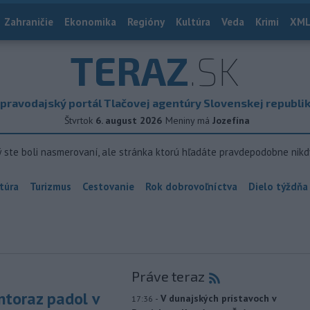
Zahraničie
Ekonomika
Regióny
Kultúra
Veda
Krimi
XML
TERAZ
.SK
pravodajský portál Tlačovej agentúry Slovenskej republi
Štvrtok
6. august 2026
Meniny má
Jozefína
ý ste boli nasmerovaní, ale stránka ktorú hľadáte pravdepodobne nikd
túra
Turizmus
Cestovanie
Rok dobrovoľníctva
Dielo týždňa
Práve teraz
toraz padol v
-
V dunajských prístavoch v
17:36