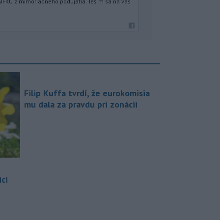
JFKU z mimoriadneho podujatia. Teším sa na vás
Filip Kuffa tvrdí, že eurokomisia
mu dala za pravdu pri zonácii
ci