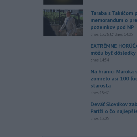
Taraba s Takáčom p
memorandum o pr
pozemkov pod NP
aktualizovan
dnes 13:26
,
dnes 14:05
EXTRÉMNE HORÚČA
môžu byť dôsledky
dnes 14:34
Na hranici Maroka 
zomrelo asi 100 ľu
starosta
dnes 15:47
Deväť Slovákov zab
Paríži o čo najlepš
dnes 13:05