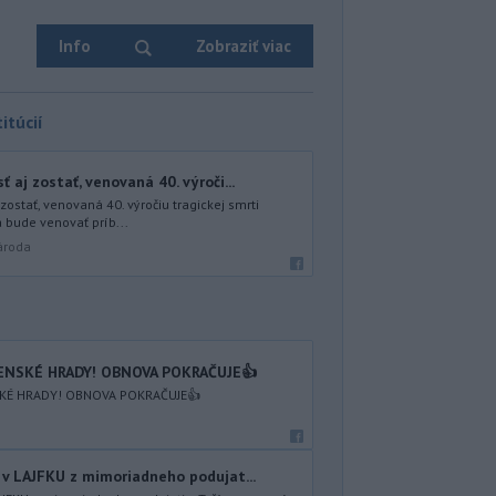
Info
Zobraziť viac
itúcií
 aj zostať, venovaná 40. výroči...
zostať, venovaná 40. výročiu tragickej smrti
 bude venovať príb...
ároda
VENSKÉ HRADY! OBNOVA POKRAČUJE👍
KÉ HRADY! OBNOVA POKRAČUJE👍
v LAJFKU z mimoriadneho podujat...