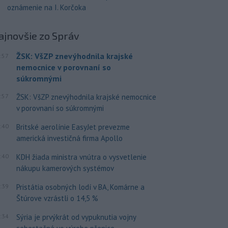
oznámenie na I. Korčoka
ajnovšie
zo Správ
ŽSK: VšZP znevýhodnila krajské
:57
nemocnice v porovnaní so
súkromnými
:57
ŽSK: VšZP znevýhodnila krajské nemocnice
v porovnaní so súkromnými
:40
Britské aerolínie EasyJet prevezme
americká investičná firma Apollo
:40
KDH žiada ministra vnútra o vysvetlenie
nákupu kamerových systémov
:39
Pristátia osobných lodí v BA, Komárne a
Štúrove vzrástli o 14,5 %
:34
Sýria je prvýkrát od vypuknutia vojny