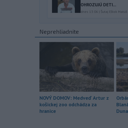
OHROZUJÚ DETI...
dnes 13:06
|
Šutaj Eštok Matúš
Neprehliadnite
NOVÝ DOMOV: Medveď Artur z
Orbá
košickej zoo odchádza za
Blan
hranice
Duna