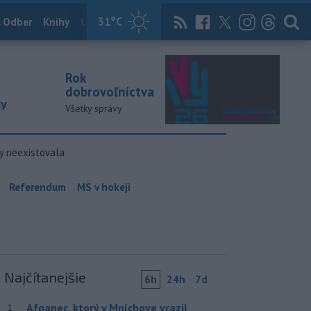
31
°C
 Odber
Knihy
Útulkovo
Magazín
News Now
Archív
TASR
Rok
dobrovoľníctva
ky
Všetky správy
y neexistovala
Referendum
MS v hokeji
Najčítanejšie
6h
24h
7d
Afganec, ktorý v Mníchove vrazil
1