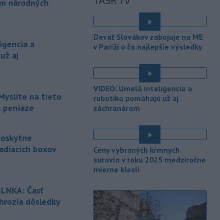
TASR TV
národných parkov. Zároveň posudzuje
ám národných
ôsmu žiadosť o platbu z plánu
obnovy.
é
Deväť Slovákov zabojuje na ME
-
Počas minulotýždňového
15:44
igencia a
v Paríži o čo najlepšie výsledky
prekročenia hranice desaťtisícov
už aj
nelegálnych migrantov z Maroka do
španielskej exklávy Ceuta zomrelo
približne 100 ľudí, oznámil vo štvrtok
VIDEO: Umelá inteligencia a
tamojší starosta Juan Jesús Vivas v
Myslite na tieto
robotika pomáhajú už aj
Európskom parlamente.
m peniaze
záchranárom
-
Meteorológovia zo
15:25
Slovenského
poskytne
hydrometeorologického ústavu
adiacich boxov
Ceny vybraných kŕmnych
(SHMÚ) vo štvrtok opäť zaznamenali
surovín v roku 2025 medziročne
nový absolútny rekord teploty
mierne klesli
vzduchu. V Dolných Plachtinciach v
é
okrese Veľký Krtíš dosiahla teplota
LNKA: Časť
popoludní 42 stupňov Celzia.
 hrozia dôsledky
-
Podpredsedníčka
13:41
é