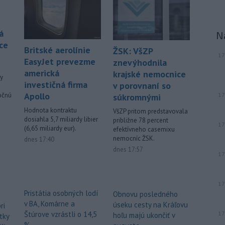
Filip Kuffa tvrdí,
že mu Európska
t
komisia (EK) dala za pravdu v
súvislosti s vládnou pripomienkou k
á
N
zonáciám národných parkov (NP) a
ce
Britské aerolínie
naďalej je tak ohrozených 450
ŽSK: VšZP
17
miliónov eur z plánu obnovy.
EasyJet prevezme
znevýhodnila
americká
krajské nemocnice
vy
Viac >
investičná firma
v porovnaní so
Apollo
ročnú
17
súkromnými
Hodnota kontraktu
VšZP pritom predstavovala
dosiahla 5,7 miliardy libier
približne 78 percent
17
(6,65 miliardy eur).
efektívneho casemixu
nemocníc ŽSK.
dnes 17:40
dnes 17:57
17
17
Pristátia osobných lodí
Obnovu posledného
v BA, Komárne a
úseku cesty na Kráľovu
ri
Štúrove vzrástli o 14,5
17
hoľu majú ukončiť v
tky
%