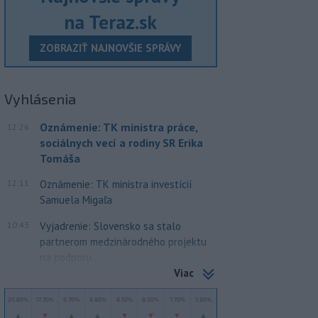
na Teraz.sk
ZOBRAZIŤ NAJNOVŠIE SPRÁVY
Vyhlásenia
Oznámenie: TK ministra práce,
12:26
sociálnych vecí a rodiny SR Erika
Tomáša
12:11
Oznámenie: TK ministra investícií
Samuela Migaľa
10:43
Vyjadrenie: Slovensko sa stalo
partnerom medzinárodného projektu
na podporu...
Viac