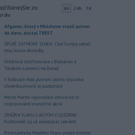
jčítanejšie zo
6h
24h
7d
práv
Afganec, ktorý v Mníchove vrazil autom
do davu, dostal TREST
ÚPLNÉ ZATMENIE SLNKA: Časť Európy zahalí
tma, hrozia dôsledky
Orbánová telefonovala s Blanárom a
Tarabom o pomoci na Dunaji
V Košiciach Nad jazerom začína výstavba
chodníka,otvorili aj pumptrack
Mesto Martin vypovedalo zmluvy na tri
rozpracované investičné akcie
ZRÁŽKA VLAKU S AUTOM V LOZORNE:
Rušňovodič jej už nedokázal zabrániť
Predstavitelia Mladého Hlasu podali trestné