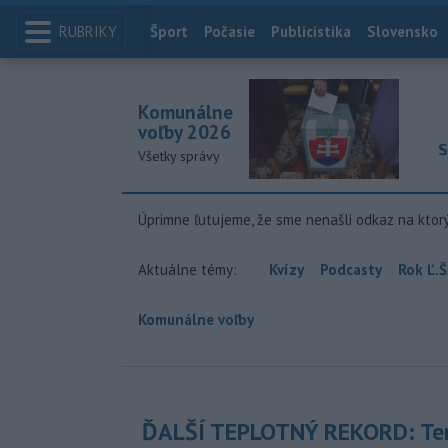
RUBRIKY
Index
Šport
Počasie
Publicistika
Slovensko
Komunálne
voľby 2026
S
Všetky správy
Úprimne ľutujeme, že sme nenašli odkaz na ktor
Aktuálne témy:
Kvízy
Podcasty
Rok Ľ.Š
Komunálne voľby
ĎALŠÍ TEPLOTNÝ REKORD: Ten