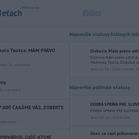
Balkáne, kde v týchto dňoch horúčavy
dosahujú až 40 stupňov Celzia.
sieťach
-
Nemecký súd vo štvrtok
12:12
udelil doživotný trest Afgancovi,
ktorý
minulý rok autom vrazil do davu
Najnovšie statusy štátnych inšt
ľudí v Mníchove a zabil dvojročné
dievča a jej 37-ročnú matku.
rtmuta Tautza: MÁM PRÁVO
Diskusia Mám právo odísť
-
Severná Kórea vo štvrtok
11:29
Diskusia Mám právo odísť aj 
odpálila najmenej jeden
Hartmuta Tautza. Diskusia sa
roda
|
22
zobrazení
neidentifikovaný
projektil smerom k
dnes 15:03
|
Ústav pamäti n
Japonskému moru, uviedla
ámy
juhokórejská armáda.
Najnovšie politické statusy
01
zobrazení
-
Island si v prípade obnovenia
10:31
rokovaní o vstupe do Európskej
DOBRÁ SPRÁVA PRE SLO
únie chce zachovať suverénnu
7:00‼️ ČAKÁME VÁS, ZOBERTE
DOBRÁ SPRÁVA PRE SLOVENS
kontrolu nad všetkým rybolovom.
dnes 15:31
|
Tomáš Erik
zobrazení
-
Väčšina Poliakov po roku vo
09:52
funkcii hodnotí pôsobenie
Dnes sa vám prihovorím 
PRIVIEDOL ĽUDÍ, KTORÍ
prezidenta Karola Nawrockého