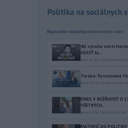
Politika na sociálnych 
Najnovšie videá
Najsledovanejšie videá
40.⁠ ⁠výročie smrti Ha
ODÍSŤ AJ...
dnes 15:03
|
Ústav pamäti ná
Taraba: Vyvraciame f
dnes 14:50
|
Taraba Tomáš
|
6
DNES V ROŽŇAVE‼️ O 1
VŠETKÝCH...
dnes 14:06
|
Jakab Július
|
667
MATOVIČ DO POLITIKY 