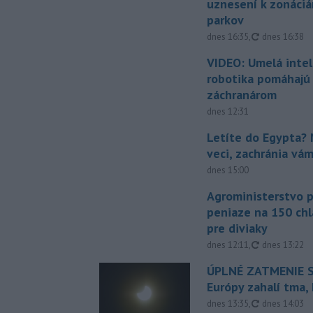
uznesení k zonáci
parkov
aktualizovan
dnes 16:35
,
dnes 16:38
VIDEO: Umelá intel
robotika pomáhajú 
záchranárom
dnes 12:31
Letíte do Egypta? 
veci, zachránia vá
dnes 15:00
Agroministerstvo 
peniaze na 150 chl
pre diviaky
aktualizovan
dnes 12:11
,
dnes 13:22
ÚPLNÉ ZATMENIE S
Európy zahalí tma,
aktualizovan
dnes 13:35
,
dnes 14:03