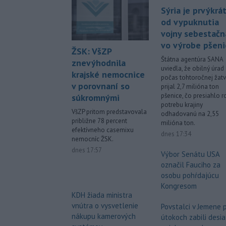
Sýria je prvýkrá
od vypuknutia
vojny sebestačn
vo výrobe pšeni
ŽSK: VšZP
Štátna agentúra SANA
znevýhodnila
uviedla, že obilný úrad
krajské nemocnice
počas tohtoročnej žat
v porovnaní so
prijal 2,7 milióna ton
pšenice, čo presiahlo 
súkromnými
potrebu krajiny
VšZP pritom predstavovala
odhadovanú na 2,55
približne 78 percent
milióna ton.
efektívneho casemixu
dnes 17:34
nemocníc ŽSK.
dnes 17:57
Výbor Senátu USA
označil Fauciho za
osobu pohŕdajúcu
Kongresom
KDH žiada ministra
vnútra o vysvetlenie
Povstalci v Jemene p
nákupu kamerových
útokoch zabili desia