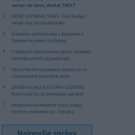
autom do davu, dostal TREST
2
ÚPLNÉ ZATMENIE SLNKA: Časť Európy
zahalí tma, hrozia dôsledky
3
Orbánová telefonovala s Blanárom a
Tarabom o pomoci na Dunaji
4
V Košiciach Nad jazerom začína výstavba
chodníka,otvorili aj pumptrack
5
Mesto Martin vypovedalo zmluvy na tri
rozpracované investičné akcie
6
ZRÁŽKA VLAKU S AUTOM V LOZORNE:
Rušňovodič jej už nedokázal zabrániť
7
Predstavitelia Mladého Hlasu podali
trestné oznámenie na I. Korčoka
Najnovšie správy