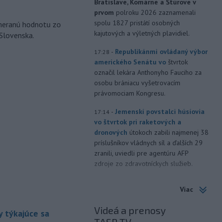
Bratislave, Komárne a Štúrove v
prvom
polroku 2026 zaznamenali
spolu 1827 pristátí osobných
ameranú hodnotu zo
kajutových a výletných plavidiel.
 Slovenska.
-
Republikánmi ovládaný výbor
17:28
amerického Senátu vo
štvrtok
označil lekára Anthonyho Fauciho za
osobu brániacu vyšetrovacím
právomociam Kongresu.
-
Jemenskí povstalci húsíovia
17:14
vo štvrtok pri raketových a
dronových
útokoch zabili najmenej 38
príslušníkov vládnych síl a ďalších 29
zranili, uviedli pre agentúru AFP
zdroje zo zdravotníckych služieb.
-
Európska komisia (EK)
16:35
Viac
monitoruje situáciu a posudzuje
všetky
vznesené obavy týkajúce sa
Videá a prenosy
 týkajúce sa
vládnych uznesení k zonáciám