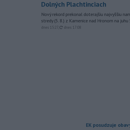
Dolných Plachtinciach
Nový rekord prekonal doterajšiu najvyššiu n
stredy (5. 8.) z Kamenice nad Hronom na juhu
aktualizované
dnes 15:27
,
dnes 17:08
EK posudzuje obavy