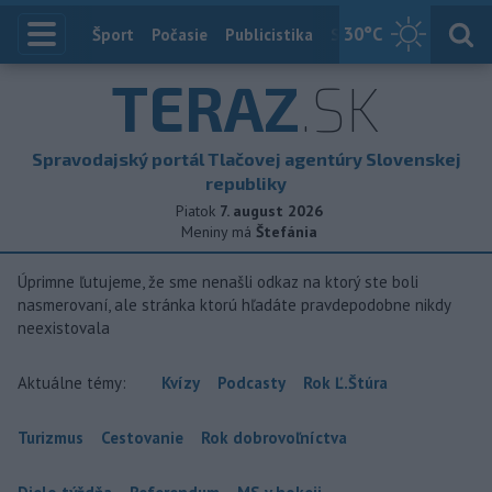
30
°C
Index
Šport
Počasie
Publicistika
Slovensko
Zahranič
TERAZ
.SK
Spravodajský portál Tlačovej agentúry Slovenskej
republiky
Piatok
7. august 2026
Meniny má
Štefánia
Úprimne ľutujeme, že sme nenašli odkaz na ktorý ste boli
nasmerovaní, ale stránka ktorú hľadáte pravdepodobne nikdy
neexistovala
Aktuálne témy:
Kvízy
Podcasty
Rok Ľ.Štúra
Turizmus
Cestovanie
Rok dobrovoľníctva