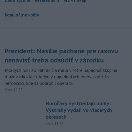
Dielo týždňa
Referendum
MS v hokeji
Komunálne voľby
Prezident: Násilie páchané pre rasovú
nenávisť treba odsúdiť v zárodku
Mladých ľudí zo zahraničia mala v Nitre napadnúť skupina
mužov v kuklách. Jeden z napadnutých Indov skončil v
nemocnici, kde sa podrobil operácii.
dnes 12:33
Horúčavy vystriedajú búrky:
Výstrahy vydali vo viacerých
okresoch
dnes 11:55