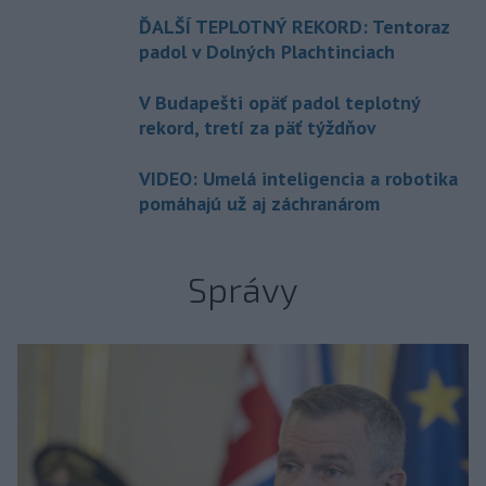
ĎALŠÍ TEPLOTNÝ REKORD: Tentoraz
padol v Dolných Plachtinciach
V Budapešti opäť padol teplotný
rekord, tretí za päť týždňov
VIDEO: Umelá inteligencia a robotika
pomáhajú už aj záchranárom
Správy