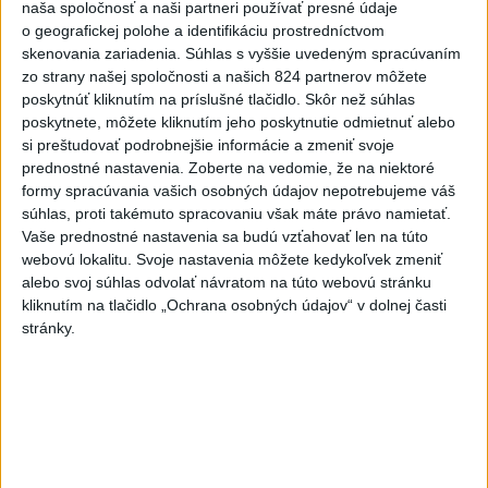
naša spoločnosť a naši partneri používať presné údaje
o geografickej polohe a identifikáciu prostredníctvom
Zdravotné riziká na festivale: Odborníci radia, čoho sa
skenovania zariadenia. Súhlas s vyššie uvedeným spracúvaním
vyvarovať
zo strany našej spoločnosti a našich 824 partnerov môžete
poskytnúť kliknutím na príslušné tlačidlo. Skôr než súhlas
ÚVZ: Povolenie na prevádzku malo k piatku 170 umelých
poskytnete, môžete kliknutím jeho poskytnutie odmietnuť alebo
kúpalísk
si preštudovať podrobnejšie informácie a zmeniť svoje
prednostné nastavenia.
Zoberte na vedomie, že na niektoré
Záchranári apelujú na opatrnosť: V júli vyrazili k takmer 6900
formy spracúvania vašich osobných údajov nepotrebujeme váš
úrazom
súhlas, proti takémuto spracovaniu však máte právo namietať.
Vaše prednostné nastavenia sa budú vzťahovať len na túto
Zahraničie
webovú lokalitu. Svoje nastavenia môžete kedykoľvek zmeniť
alebo svoj súhlas odvolať návratom na túto webovú stránku
Výbuch na damaskom predmestí sa
kliknutím na tlačidlo „Ochrana osobných údajov“ v dolnej časti
zaobišiel bez obetí
stránky.
dnes 15:12
AFP:Koalícia pod vedením Rijádu sa nebude len prizerať na
útoky húsíov
Členovia kolumbijských kartelov sa na Ukrajine učia používať
drony