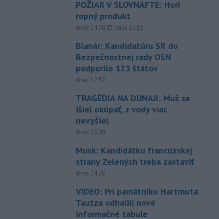
POŽIAR V SLOVNAFTE: Horí
ropný produkt
aktualizované
dnes 14:20
,
dnes 15:15
Blanár: Kandidatúru SR do
Bezpečnostnej rady OSN
podporilo 123 štátov
dnes 12:52
TRAGÉDIA NA DUNAJI: Muž sa
išiel okúpať, z vody viac
nevyšiel
dnes 13:09
Musk: Kandidátku francúzskej
strany Zelených treba zastaviť
dnes 14:28
VIDEO: Pri pamätníku Hartmuta
Tautza odhalili nové
informačné tabule