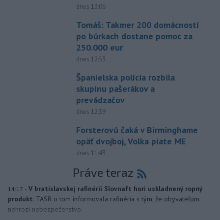
dnes 13:06
Tomáš: Takmer 200 domácností
po búrkach dostane pomoc za
250.000 eur
dnes 12:53
Španielska polícia rozbila
skupinu pašerákov a
prevádzačov
dnes 12:39
Forsterovú čaká v Birminghame
opäť dvojboj, Volka piate ME
dnes 11:43
Práve teraz
-
V bratislavskej rafinérii Slovnaft horí uskladnený ropný
14:17
produkt.
TASR o tom informovala rafinéria s tým, že obyvateľom
nehrozí nebezpečenstvo.