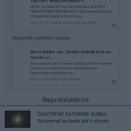
ZASTAVIŤ NEBEZPEČNÉHO P...
ÚBOK: SLOVENSKÁ POLÍCIA POMOHLA ZASTAVIŤ
NEBEZPEČNÉHO PREVÁDZAČA Vyšetrovateľ jednotky
nelegálnej migrácie Úradu boja ...
dnes 12:21
|
Polícia Slovenskej republiky
Najnovšie politické statusy
Nie je žiadne „ale“. Dnešný zbabelý útok na
človeka z I...
Nie je žiadne „ale“. Dnešný zbabelý útok na človeka z
Indie len pre jeho pôvod je absolútne dno.
Odsudzujem akékoľvek ná...
dnes 12:33
|
Majerský František
Neprehliadnite
ČIASTOČNÉ ZATMENIE SLNKA:
Pozorovať sa bude dať v stredu