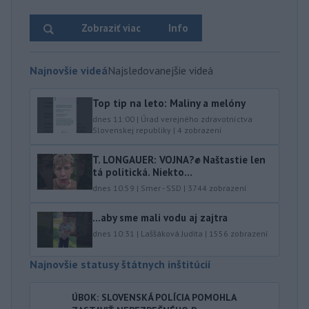
Zobraziť viac
Info
Najnovšie videá
Najsledovanejšie videá
Top tip na leto: Maliny a melóny
dnes 11:00
|
Úrad verejného zdravotníctva
Slovenskej republiky
|
4
zobrazení
T. LONGAUER: VOJNA?✊ Naštastie len
tá politická. Niekto...
dnes 10:59
|
Smer - SSD
|
3744
zobrazení
...aby sme mali vodu aj zajtra
dnes 10:31
|
Laššáková Judita
|
1556
zobrazení
Najnovšie statusy štátnych inštitúcií
ÚBOK: SLOVENSKÁ POLÍCIA POMOHLA