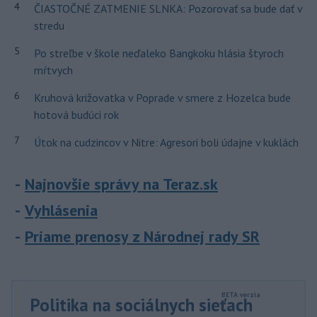
4
ČIASTOČNÉ ZATMENIE SLNKA: Pozorovať sa bude dať v
stredu
5
Po streľbe v škole neďaleko Bangkoku hlásia štyroch
mŕtvych
6
Kruhová križovatka v Poprade v smere z Hozelca bude
hotová budúci rok
7
Útok na cudzincov v Nitre: Agresori boli údajne v kuklách
Najnovšie správy na Teraz.sk
Vyhlásenia
Priame prenosy z Národnej rady SR
Politika na sociálnych sieťach