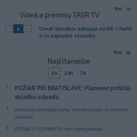
Viac
Videá a prenosy TASR TV
Deväť Slovákov zabojuje na ME v Paríži
o čo najlepšie výsledky
Viac
Najčítanejšie
6h
24h
7d
POŽIAR PRI BRATISLAVE: Plamene pohltili
1
skládku odpadu
2
Horúčavy vystriedajú búrky: Výstrahy vydali vo viacerých
okresoch
3
POŽIAR V SLOVNAFTE: Horí ropný produkt