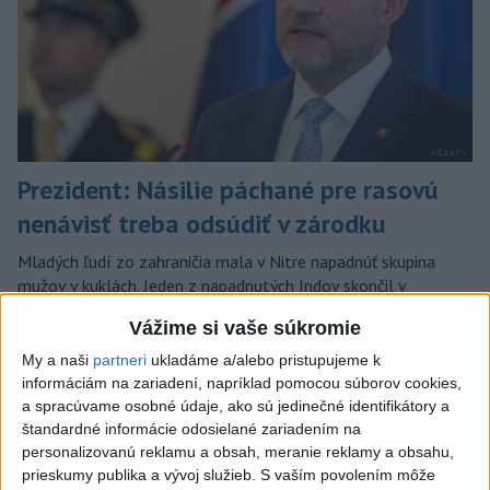
Prezident: Násilie páchané pre rasovú
nenávisť treba odsúdiť v zárodku
Mladých ľudí zo zahraničia mala v Nitre napadnúť skupina
mužov v kuklách. Jeden z napadnutých Indov skončil v
nemocnici, kde sa podrobil operácii.
Vážime si vaše súkromie
dnes 12:33
My a naši
partneri
ukladáme a/alebo pristupujeme k
Slovensko
informáciám na zariadení, napríklad pomocou súborov cookies,
a spracúvame osobné údaje, ako sú jedinečné identifikátory a
POŽIAR V SLOVNAFTE: Horí ropný
štandardné informácie odosielané zariadením na
personalizovanú reklamu a obsah, meranie reklamy a obsahu,
produkt
prieskumy publika a vývoj služieb.
S vaším povolením môže
aktualizované
dnes 14:20
,
dnes 15:15