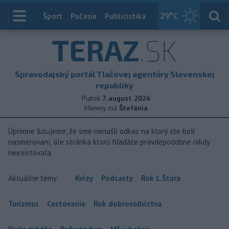
29
°C
Index
Šport
Počasie
Publicistika
Slovensko
Zahranič
TERAZ
.SK
Spravodajský portál Tlačovej agentúry Slovenskej
republiky
Piatok
7. august 2026
Meniny má
Štefánia
Úprimne ľutujeme, že sme nenašli odkaz na ktorý ste boli
nasmerovaní, ale stránka ktorú hľadáte pravdepodobne nikdy
neexistovala
Aktuálne témy:
Kvízy
Podcasty
Rok Ľ.Štúra
Turizmus
Cestovanie
Rok dobrovoľníctva