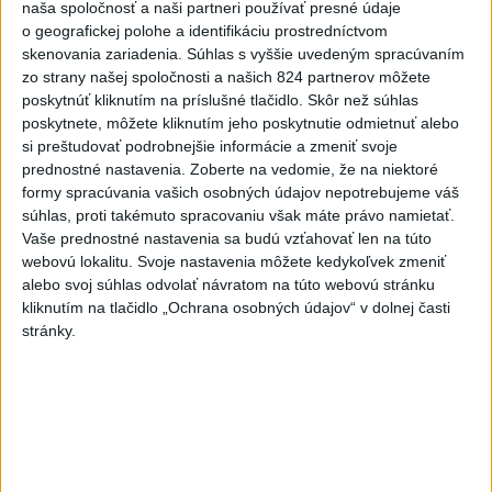
POŽIAR V SLOVNAFTE: Došlo k narušeniu jednej z nádrží
naša spoločnosť a naši partneri používať presné údaje
o geografickej polohe a identifikáciu prostredníctvom
skenovania zariadenia. Súhlas s vyššie uvedeným spracúvaním
Rezort vnútra požiada NBÚ o nezávislé posúdenie radarov
zo strany našej spoločnosti a našich 824 partnerov môžete
poskytnúť kliknutím na príslušné tlačidlo. Skôr než súhlas
poskytnete, môžete kliknutím jeho poskytnutie odmietnuť alebo
Aj Dôvera a Union ZP začali posielať ročné zúčtovania
si preštudovať podrobnejšie informácie a zmeniť svoje
poistného
prednostné nastavenia.
Zoberte na vedomie, že na niektoré
formy spracúvania vašich osobných údajov nepotrebujeme váš
Zahraničie
súhlas, proti takémuto spracovaniu však máte právo namietať.
Vaše prednostné nastavenia sa budú vzťahovať len na túto
Magyar oznámil ukončenie
webovú lokalitu. Svoje nastavenia môžete kedykoľvek zmeniť
alebo svoj súhlas odvolať návratom na túto webovú stránku
mimoriadnych opatrení zavedených
kliknutím na tlačidlo „Ochrana osobných údajov“ v dolnej časti
pre horúčavy
stránky.
aktualizované
dnes 14:31
,
dnes 16:07
Ruský súd uložil vydavateľovi podmienečný trest za LGBT
propagandu
Rokovania venezuelskej vlády a opozície budú pokračovať do
stredy