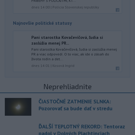
PRÍBEHY S POLICAJTMI, KT...
dnes 14:00
|
Polícia Slovenskej republiky
Najnovšie politické statusy
Pani starostka Kovačevičová, ľudia si
zaslúžia menej PR...
Pani starostka Kovačevičová, ľudia si zaslúžia menej
PR a viac odpovedí. O to viac, ak ide o zásah do
života rodín a det...
dnes 14:01
|
Kosová Ingrid
Neprehliadnite
ČIASTOČNÉ ZATMENIE SLNKA:
Pozorovať sa bude dať v stredu
ĎALŠÍ TEPLOTNÝ REKORD: Tentoraz
padol v Dolných Plachtinciach