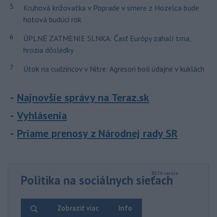
5
Kruhová križovatka v Poprade v smere z Hozelca bude
hotová budúci rok
6
ÚPLNÉ ZATMENIE SLNKA: Časť Európy zahalí tma,
hrozia dôsledky
7
Útok na cudzincov v Nitre: Agresori boli údajne v kuklách
Najnovšie správy na Teraz.sk
Vyhlásenia
Priame prenosy z Národnej rady SR
Politika na sociálnych sieťach
Zobraziť viac
Info