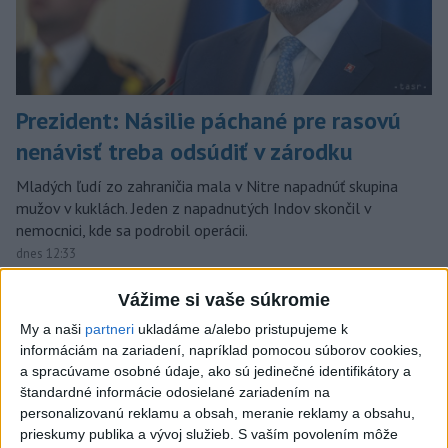
Prezident: Násilie páchané pre rasovú
nenávisť treba odsúdiť v zárodku
Mladých ľudí zo zahraničia mala v Nitre napadnúť skupina
mužov v kuklách. Jeden z napadnutých Indov skončil v
nemocnici, kde sa podrobil operácii.
dnes 12:33
Slovensko
Vážime si vaše súkromie
My a naši
partneri
ukladáme a/alebo pristupujeme k
O jedného prevádzača menej:
informáciám na zariadení, napríklad pomocou súborov cookies,
Prispela k tomu aj slovenská polícia
a spracúvame osobné údaje, ako sú jedinečné identifikátory a
dnes 16:14
štandardné informácie odosielané zariadením na
personalizovanú reklamu a obsah, meranie reklamy a obsahu,
prieskumy publika a vývoj služieb.
S vaším povolením môže