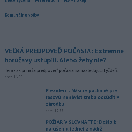
Dielo týždňa
Referendum
MS v hokeji
Komunálne voľby
VEĽKÁ PREDPOVEĎ POČASIA: Extrémne
horúčavy ustúpili. Alebo žeby nie?
Teraz.sk prináša predpoveď počasia na nasledujúci týždeň.
dnes 16:00
Prezident: Násilie páchané pre
rasovú nenávisť treba odsúdiť v
zárodku
dnes 12:33
POŽIAR V SLOVNAFTE: Došlo k
narušeniu jednej z nádrží