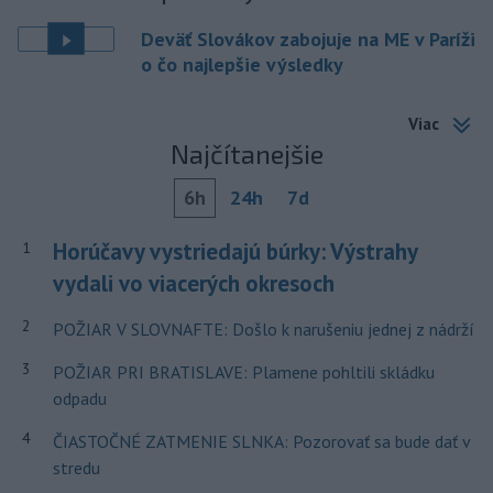
Deväť Slovákov zabojuje na ME v Paríži
o čo najlepšie výsledky
Viac
Najčítanejšie
6h
24h
7d
Horúčavy vystriedajú búrky: Výstrahy
1
vydali vo viacerých okresoch
2
POŽIAR V SLOVNAFTE: Došlo k narušeniu jednej z nádrží
3
POŽIAR PRI BRATISLAVE: Plamene pohltili skládku
odpadu
4
ČIASTOČNÉ ZATMENIE SLNKA: Pozorovať sa bude dať v
stredu