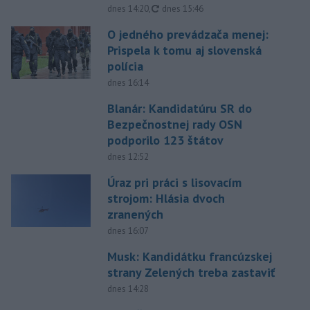
aktualizované
dnes 14:20
,
dnes 15:46
O jedného prevádzača menej:
Prispela k tomu aj slovenská
polícia
dnes 16:14
Blanár: Kandidatúru SR do
Bezpečnostnej rady OSN
podporilo 123 štátov
dnes 12:52
Úraz pri práci s lisovacím
strojom: Hlásia dvoch
zranených
dnes 16:07
Musk: Kandidátku francúzskej
strany Zelených treba zastaviť
dnes 14:28