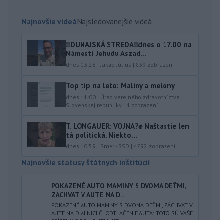
Najnovšie videá
Najsledovanejšie videá
‼️DUNAJSKÁ STREDA‼️dnes o 17.00 na
Námestí Jehudu Aszad...
dnes 13:28
|
Jakab Július
|
839
zobrazení
Top tip na leto: Maliny a melóny
dnes 11:00
|
Úrad verejného zdravotníctva
Slovenskej republiky
|
4
zobrazení
T. LONGAUER: VOJNA?✊ Naštastie len
tá politická. Niekto...
dnes 10:59
|
Smer - SSD
|
4792
zobrazení
Najnovšie statusy štátnych inštitúcií
POKAZENÉ AUTO MAMINY S DVOMA DEŤMI,
ZÁCHVAT V AUTE NA D...
POKAZENÉ AUTO MAMINY S DVOMA DEŤMI, ZÁCHVAT V
AUTE NA DIAĽNICI ČI ODTLAČENIE AUTA: TOTO SÚ VAŠE