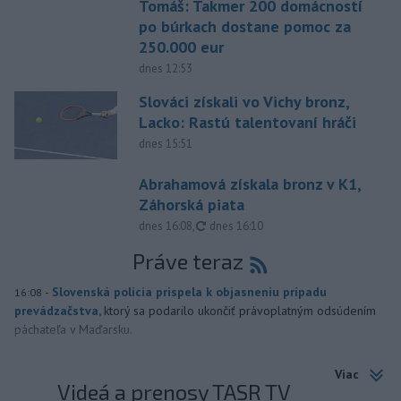
Tomáš: Takmer 200 domácností
po búrkach dostane pomoc za
250.000 eur
dnes 12:53
Slováci získali vo Vichy bronz,
Lacko: Rastú talentovaní hráči
dnes 15:51
Abrahamová získala bronz v K1,
Záhorská piata
aktualizované
dnes 16:08
,
dnes 16:10
Práve teraz
-
Slovenská polícia prispela k objasneniu prípadu
16:08
prevádzačstva,
ktorý sa podarilo ukončiť právoplatným odsúdením
páchateľa v Maďarsku.
Viac
Videá a prenosy TASR TV