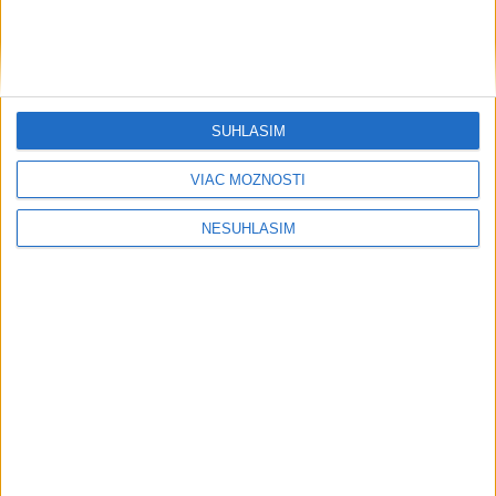
HOMOLA: Chcem byť prvým Slovákom
s Tour Card
SÚHLASÍM
Publicistika
VIAC MOŽNOSTÍ
NESÚHLASÍM
....
....