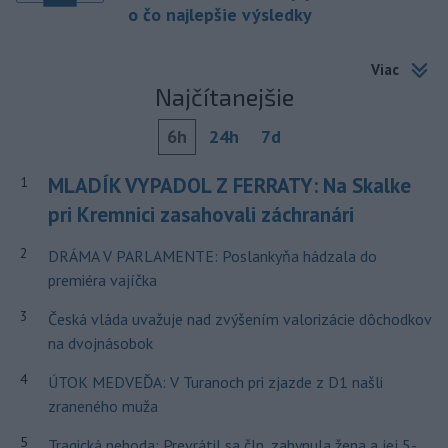
o čo najlepšie výsledky
Viac
Najčítanejšie
6h
24h
7d
MLADÍK VYPADOL Z FERRATY: Na Skalke
1
pri Kremnici zasahovali záchranári
2
DRÁMA V PARLAMENTE: Poslankyňa hádzala do
premiéra vajíčka
3
Česká vláda uvažuje nad zvýšením valorizácie dôchodkov
na dvojnásobok
4
ÚTOK MEDVEĎA: V Turanoch pri zjazde z D1 našli
zraneného muža
5
Tragická nehoda: Prevrátil sa čln, zahynula žena a jej 5-