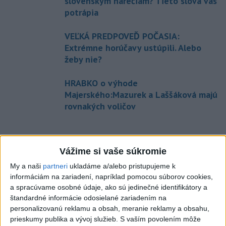
slovenským nárečiam? Tieto slová vás
potrápia
VEĽKÁ PREDPOVEĎ POČASIA:
Extrémne horúčavy ustúpili. Alebo
žeby nie?
HRABKO o výhode
Majerského:Mazurek a Laššáková majú
rovnakých voličov
Správy
Vážime si vaše súkromie
My a naši
partneri
ukladáme a/alebo pristupujeme k
informáciám na zariadení, napríklad pomocou súborov cookies,
a spracúvame osobné údaje, ako sú jedinečné identifikátory a
štandardné informácie odosielané zariadením na
personalizovanú reklamu a obsah, meranie reklamy a obsahu,
prieskumy publika a vývoj služieb.
S vaším povolením môže