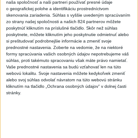
naša spoločnosť a naši partneri používať presné údaje
o geografickej polohe a identifikáciu prostredníctvom
skenovania zariadenia. Súhlas s vyššie uvedeným spracúvaním
zo strany našej spoločnosti a našich 824 partnerov môžete
poskytnúť kliknutím na príslušné tlačidlo. Skôr než súhlas
poskytnete, môžete kliknutím jeho poskytnutie odmietnuť alebo
si preštudovať podrobnejšie informácie a zmeniť svoje
prednostné nastavenia.
Zoberte na vedomie, že na niektoré
formy spracúvania vašich osobných údajov nepotrebujeme váš
Tragická nehoda: Prevrátil sa čln,
súhlas, proti takémuto spracovaniu však máte právo namietať.
Vaše prednostné nastavenia sa budú vzťahovať len na túto
zahynula žena a jej 5-mesačná dcéra
webovú lokalitu. Svoje nastavenia môžete kedykoľvek zmeniť
Polícia vedie trestné stíhanie voči vodičovi.
alebo svoj súhlas odvolať návratom na túto webovú stránku
kliknutím na tlačidlo „Ochrana osobných údajov“ v dolnej časti
dnes 6:05
stránky.
Slovensko
Pamätný deň obetí banských
nešťastí pripomína tragédiu v
Handlovej
dnes 5:15