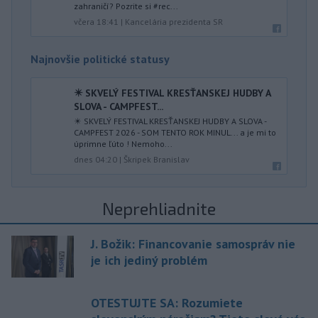
zahraničí? Pozrite si #rec...
včera 18:41
|
Kancelária prezidenta SR
Najnovšie politické statusy
✴️ SKVELÝ FESTIVAL KRESŤANSKEJ HUDBY A
SLOVA - CAMPFEST...
✴️ SKVELÝ FESTIVAL KRESŤANSKEJ HUDBY A SLOVA -
CAMPFEST 2026 - SOM TENTO ROK MINUL... a je mi to
úprimne ľúto ! Nemoho...
dnes 04:20
|
Škripek Branislav
Neprehliadnite
J. Božik: Financovanie samospráv nie
je ich jediný problém
OTESTUJTE SA: Rozumiete