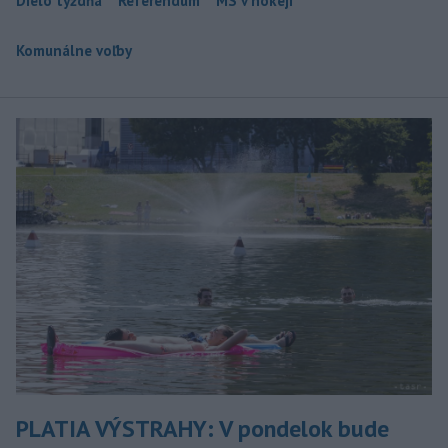
Dielo týždňa
Referendum
MS v hokeji
Komunálne voľby
PLATIA VÝSTRAHY: V pondelok bude