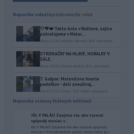
Najnovšie videá
Najsledovanejšie videá
🤍💙❤️ Takto bolo v Rožňave, zajtra
pokračujeme v Malac...
včera 21:04
|
Mikulec Roman
|
855
zobrazení
STRIEKAČKY NA HLAVE, HORALKY V
SÁLE.
včera 18:18
|
Danko Andrej
|
831
zobrazení
T. Gašpar: Matovičovo hnutie
pedofilov - deti zneužívaj...
včera 17:59
|
Smer - SSD
|
8865
zobrazení
Najnovšie statusy štátnych inštitúcií
JÚL V PALÁCI Zaujíma vás ako vyzeral
uplynulý mesiac v...
JÚL V PALÁCI Zaujíma vás ako vyzeral uplynulý
mesiac v Prezidentskom paláci, mimo neho aj v