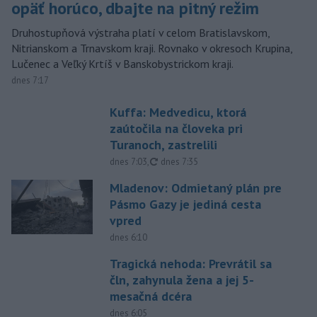
opäť horúco, dbajte na pitný režim
Druhostupňová výstraha platí v celom Bratislavskom,
Nitrianskom a Trnavskom kraji. Rovnako v okresoch Krupina,
Lučenec a Veľký Krtíš v Banskobystrickom kraji.
dnes 7:17
Kuffa: Medvedicu, ktorá
zaútočila na človeka pri
Turanoch, zastrelili
aktualizované
dnes 7:03
,
dnes 7:35
Mladenov: Odmietaný plán pre
Pásmo Gazy je jediná cesta
vpred
dnes 6:10
Tragická nehoda: Prevrátil sa
čln, zahynula žena a jej 5-
mesačná dcéra
dnes 6:05