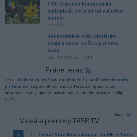
C3S: Západná Európa mala
najteplejší jún a júl od začiatku
meraní
dnes 6:16
PREKVAPENIE POD DUBŇOM:
Skalica vezie zo Žiliny všetky
body
aktualizované
včera 19:00
,
včera 20:10
Práve teraz
-
Medvedicu útočiacu v nedeľu (9. 8.) na 42-ročného muža
07:03
pri Turanoch
sa podarilo eliminovať. Na sociálnej sieti o tom
informoval štátny tajomník ministerstva životného prostredia Filip
Kuffa.
Viac
Videá a prenosy TASR TV
Deväť Slovákov zabojuje na ME v Paríži