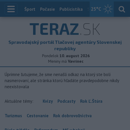
25
°C
Index
Šport
Počasie
Publicistika
Slovensko
Zahranič
TERAZ
.SK
Spravodajský portál Tlačovej agentúry Slovenskej
republiky
Pondelok
10. august 2026
Meniny má
Vavrinec
Úprimne ľutujeme, že sme nenašli odkaz na ktorý ste boli
nasmerovaní, ale stránka ktorú hľadáte pravdepodobne nikdy
neexistovala
Aktuálne témy:
Kvízy
Podcasty
Rok Ľ.Štúra
Turizmus
Cestovanie
Rok dobrovoľníctva