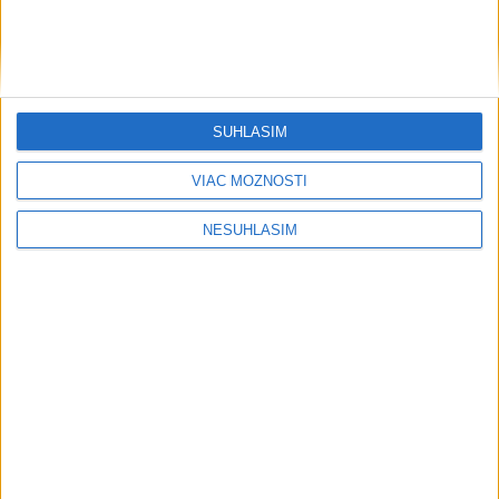
SÚHLASÍM
VIAC MOŽNOSTÍ
NESÚHLASÍM
....