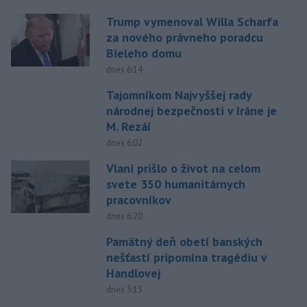
Trump vymenoval Willa Scharfa
za nového právneho poradcu
Bieleho domu
dnes 6:14
Tajomníkom Najvyššej rady
národnej bezpečnosti v Iráne je
M. Rezáí
dnes 6:02
Vlani prišlo o život na celom
svete 350 humanitárnych
pracovníkov
dnes 6:20
Pamätný deň obetí banských
nešťastí pripomína tragédiu v
Handlovej
dnes 5:15