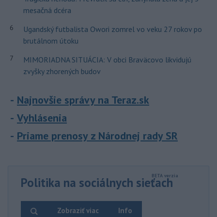
mesačná dcéra
6
Ugandský futbalista Owori zomrel vo veku 27 rokov po
brutálnom útoku
7
MIMORIADNA SITUÁCIA: V obci Braväcovo likvidujú
zvyšky zhorených budov
Najnovšie správy na Teraz.sk
Vyhlásenia
Priame prenosy z Národnej rady SR
Politika na sociálnych sieťach
Zobraziť viac
Info