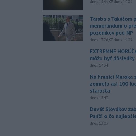
aktualizovan
dnes 13:35
,
dnes 14:03
Taraba s Takáčom p
memorandum o pr
pozemkov pod NP
aktualizovan
dnes 13:26
,
dnes 14:05
EXTRÉMNE HORÚČA
môžu byť dôsledky
dnes 14:34
Na hranici Maroka 
zomrelo asi 100 ľu
starosta
dnes 15:47
Deväť Slovákov zab
Paríži o čo najlepš
dnes 13:05