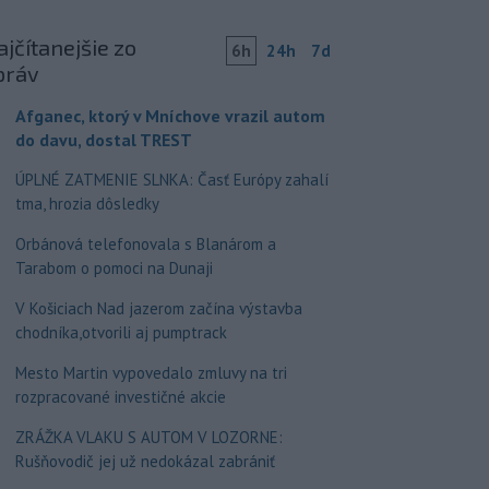
jčítanejšie zo
6h
24h
7d
práv
Afganec, ktorý v Mníchove vrazil autom
do davu, dostal TREST
ÚPLNÉ ZATMENIE SLNKA: Časť Európy zahalí
tma, hrozia dôsledky
Orbánová telefonovala s Blanárom a
Tarabom o pomoci na Dunaji
V Košiciach Nad jazerom začína výstavba
chodníka,otvorili aj pumptrack
Mesto Martin vypovedalo zmluvy na tri
rozpracované investičné akcie
ZRÁŽKA VLAKU S AUTOM V LOZORNE:
Rušňovodič jej už nedokázal zabrániť