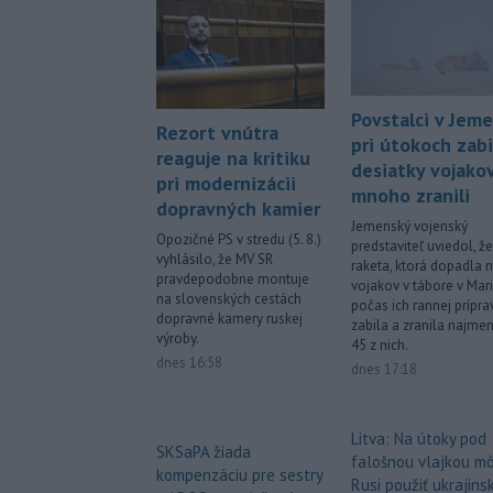
Povstalci v Jem
Rezort vnútra
pri útokoch zabi
reaguje na kritiku
desiatky vojakov
pri modernizácii
mnoho zranili
dopravných kamier
Jemenský vojenský
Opozičné PS v stredu (5. 8.)
predstaviteľ uviedol, že
vyhlásilo, že MV SR
raketa, ktorá dopadla 
pravdepodobne montuje
vojakov v tábore v Mar
na slovenských cestách
počas ich rannej príprav
dopravné kamery ruskej
zabila a zranila najmen
výroby.
45 z nich.
dnes 16:58
dnes 17:18
Litva: Na útoky pod
SKSaPA žiada
falošnou vlajkou m
kompenzáciu pre sestry
Rusi použiť ukrajins