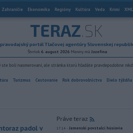
Zahraničie
Ekonomika
Regióny
Kultúra
Veda
Krimi
XML
TERAZ
.SK
pravodajský portál Tlačovej agentúry Slovenskej republi
Štvrtok
6. august 2026
Meniny má
Jozefína
ý ste boli nasmerovaní, ale stránka ktorú hľadáte pravdepodobne nikd
túra
Turizmus
Cestovanie
Rok dobrovoľníctva
Dielo týždňa
Práve teraz
toraz padol v
-
Jemenskí povstalci húsíovia
17:14