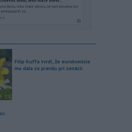
cirkevnú školu, lebo máte dôver...
evnú školu, lebo máte dôveru, že tam pôsobia len
 pedagogickí za...
rej
Filip Kuffa tvrdí, že eurokomisia
mu dala za pravdu pri zonácii
ci