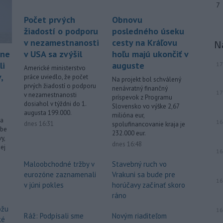
7
-
Slovensko pomáha Maďarsku
Počet prvých
Obnovu
20:47
s vodou, pretože naši južní susedia
žiadostí o podporu
posledného úseku
zápasia s kritickou situáciou na Dunaji a
v nezamestnanosti
cesty na Kráľovu
N
v hre je aj možné odstavenie jadrovej
v USA sa zvýšil
hoľu majú ukončiť v
ene
elektrárne.
auguste
li
17
Americké ministerstvo
,
práce uviedlo, že počet
Viac >
Na projekt bol schválený
prvých žiadostí o podporu
nenávratný finančný
17
v nezamestnanosti
príspevok z Programu
dosiahol v týždni do 1.
Slovensko vo výške 2,67
augusta 199.000.
milióna eur,
na
16
dnes 16:31
spolufinancovanie kraja je
ibe
232.000 eur.
y,
dnes 16:48
ej
16
Maloobchodné tržby v
Stavebný ruch vo
eurozóne zaznamenali
Vrakuni sa bude pre
16
v júni pokles
horúčavy začínať skoro
ráno
ôžu
16
Ráž: Podpísali sme
Novým riaditeľom
ké