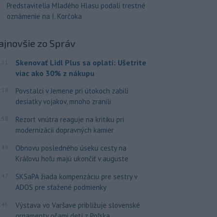
Predstavitelia Mladého Hlasu podali trestné
oznámenie na I. Korčoka
ajnovšie
zo Správ
Skenovať Lidl Plus sa oplatí: Ušetrite
:21
viac ako 30% z nákupu
:18
Povstalci v Jemene pri útokoch zabili
desiatky vojakov, mnoho zranili
:58
Rezort vnútra reaguje na kritiku pri
modernizácii dopravných kamier
:48
Obnovu posledného úseku cesty na
Kráľovu hoľu majú ukončiť v auguste
:47
SKSaPA žiada kompenzáciu pre sestry v
ADOS pre sťažené podmienky
:45
Výstava vo Varšave približuje slovenské
ornamenty očami detí z Poľska