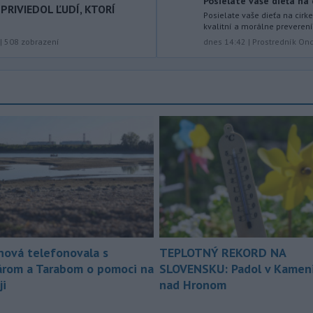
Posielate vaše dieťa na 
PRIVIEDOL ĽUDÍ, KTORÍ
strede a na východe krajiny vydal
Posielate vaše dieťa na cirk
Slovenský hydrometeorologický ústav
kvalitní a morálne preverení
(SHMÚ) výstrahy tretieho stupňa pred
dnes 14:42
|
Prostredník Ond
|
508
zobrazení
vysokými teplotami.
-
V roku 2025 okolo 16,5
07:18
percenta ľudí vo veku 16 rokov a
viac v
členských krajinách Európskej
únie (EÚ) denne užívalo tabak a s ním
súvisiace výrobky.
-
Vedenie Medzinárodnej
06:47
futbalovej federácie (FIFA) sa
ospravedlnilo v
súvislosti s
kontroverzným plánom predať
podiely na budúcich ziskoch z
majstrovstiev sveta súkromným
nová telefonovala s
TEPLOTNÝ REKORD NA
investorom. Na stretnutí v Rabate
árom a Tarabom o pomoci na
SLOVENSKU: Padol v Kameni
členovia FIFA plne podporili
ji
nad Hronom
prezidenta Gianniho Infantina.
-
Americký štát Nové Mexiko v
06:06