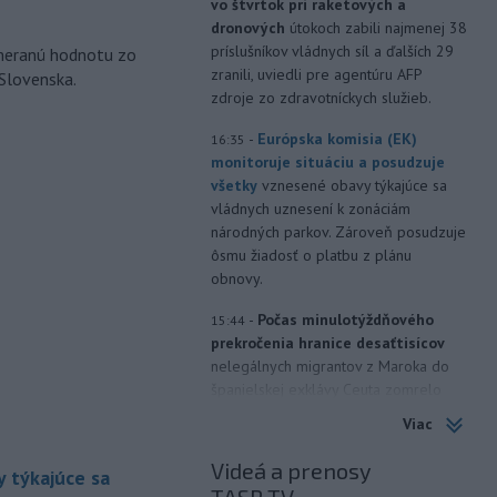
vo štvrtok pri raketových a
dronových
útokoch zabili najmenej 38
príslušníkov vládnych síl a ďalších 29
ameranú hodnotu zo
zranili, uviedli pre agentúru AFP
 Slovenska.
zdroje zo zdravotníckych služieb.
-
Európska komisia (EK)
16:35
monitoruje situáciu a posudzuje
všetky
vznesené obavy týkajúce sa
vládnych uznesení k zonáciám
národných parkov. Zároveň posudzuje
ôsmu žiadosť o platbu z plánu
obnovy.
-
Počas minulotýždňového
15:44
prekročenia hranice desaťtisícov
nelegálnych migrantov z Maroka do
španielskej exklávy Ceuta zomrelo
približne 100 ľudí, oznámil vo štvrtok
Viac
tamojší starosta Juan Jesús Vivas v
Európskom parlamente.
Videá a prenosy
 týkajúce sa