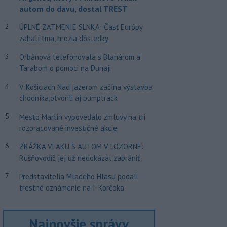
autom do davu, dostal TREST
2
ÚPLNÉ ZATMENIE SLNKA: Časť Európy
zahalí tma, hrozia dôsledky
3
Orbánová telefonovala s Blanárom a
Tarabom o pomoci na Dunaji
4
V Košiciach Nad jazerom začína výstavba
chodníka,otvorili aj pumptrack
5
Mesto Martin vypovedalo zmluvy na tri
rozpracované investičné akcie
6
ZRÁŽKA VLAKU S AUTOM V LOZORNE:
Rušňovodič jej už nedokázal zabrániť
7
Predstavitelia Mladého Hlasu podali
trestné oznámenie na I. Korčoka
Najnovšie správy