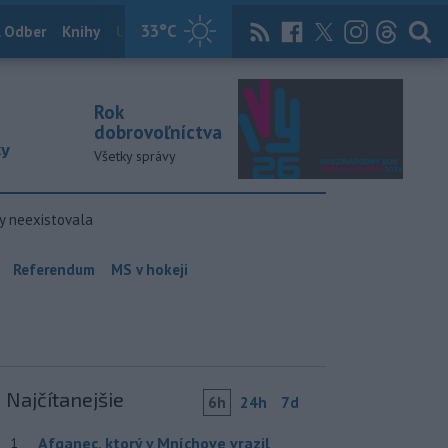
33
°C
 Odber
Knihy
Útulkovo
Magazín
News Now
Archív
TASR
Rok
dobrovoľníctva
ky
Všetky správy
y neexistovala
Referendum
MS v hokeji
Najčítanejšie
6h
24h
7d
Afganec, ktorý v Mníchove vrazil
1