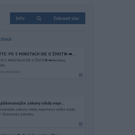
Info
Zobraziť viac
itúcií
E: PO 5 MINÚTACH IDE O ŽIVOT❌ ➡️...
O 5 MINÚTACH IDE O ŽIVOT❌ ➡️Neriskuj,
útu.
kej republiky
plikovanejšie zákony nikdy nepr...
kovanejšie zákony nikdy neprinesú vyššie mzdy
 Slovensko potrebu...