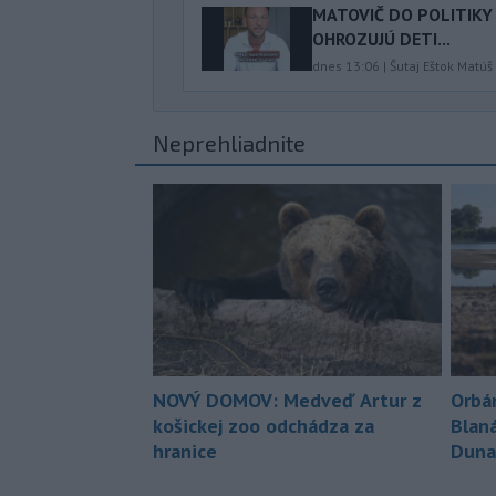
MATOVIČ DO POLITIKY 
OHROZUJÚ DETI...
dnes 13:06
|
Šutaj Eštok Matúš
Neprehliadnite
NOVÝ DOMOV: Medveď Artur z
Orbá
košickej zoo odchádza za
Blan
hranice
Duna