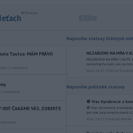
Japonskému moru, uviedla
juhokórejská armáda.
sieťach
-
Island si v prípade obnovenia
10:31
rokovaní o vstupe do Európskej
únie chce zachovať suverénnu
kontrolu nad všetkým rybolovom.
Najnovšie statusy štátnych inšt
-
Väčšina Poliakov po roku vo
09:52
NEZABUDNI NA MŇA V AUT
rtmuta Tautza: MÁM PRÁVO
funkcii hodnotí pôsobenie
NEZABUDNI NA MŇA V AUTE: P
prezidenta Karola Nawrockého
nenechaj ho tam, ani na min
pozitívne.
roda
|
2
zobrazení
dnes 14:22
|
Polícia Slovens
-
Končiaci kolumbijský
09:15
minister obrany Pedro Sánchez v
ámy
Najnovšie politické statusy
stredu
vystríhal pred možnými
11
zobrazení
teroristickými činmi počas inaugurácie
🚫 Viac byrokracie a kom
novozvoleného prezidenta Abelarda
7:00‼️ ČAKÁME VÁS, ZOBERTE
de la Espriellu.
🚫 Viac byrokracie a kompli
ani viac pracovných miest. 
-
Aj štvrtok bude na Slovensku
dnes 14:57
|
Viskupič Marián
08:31
zobrazení
horúci. Pre okresy na západnom a
južnom
Slovensku a niektoré okresy v