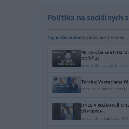
Politika na sociálnych 
Najnovšie videá
Najsledovanejšie videá
40.⁠ ⁠výročie smrti Ha
ODÍSŤ AJ...
dnes 15:03
|
Ústav pamäti ná
Taraba: Vyvraciame f
dnes 14:50
|
Taraba Tomáš
|
2
DNES V ROŽŇAVE‼️ O 1
VŠETKÝCH...
dnes 14:06
|
Jakab Július
|
575