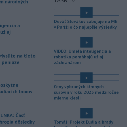
TASR TV
-
Meteorológovia zo
ám národných
15:25
Slovenského
hydrometeorologického ústavu
é
(SHMÚ) vo štvrtok opäť zaznamenali
Deväť Slovákov zabojuje na ME
nový absolútny rekord teploty
igencia a
v Paríži o čo najlepšie výsledky
vzduchu. V Dolných Plachtinciach v
už aj
okrese Veľký Krtíš dosiahla teplota
popoludní 42 stupňov Celzia.
VIDEO: Umelá inteligencia a
-
Podpredsedníčka
13:41
Myslite na tieto
robotika pomáhajú už aj
vykonávajúca funkciu predsedu
m peniaze
záchranárom
maďarského
Národného
zhromaždenia Anikó Hallerová
Nagyová vo štvrtok oznámila, že v
súlade s návrhom poslaneckého klubu
poskytne
Ceny vybraných kŕmnych
vládnej strany Tisza rozhodne
adiacich boxov
surovín v roku 2025 medziročne
zákonodarný zbor o novej hlave štátu
mierne klesli
na budúci utorok.
é
-
Európska komisia (EK) sa
13:31
LNKA: Časť
pripravuje na možné dôsledky
 hrozia dôsledky
Tomáš: Projekt Ľudia a hrady
úplného
zatmenia Slnka na výrobu