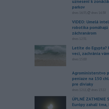
uznesení k zonáci
parkov
aktualizovan
dnes 16:35
,
dnes 16:38
VIDEO: Umelá intel
robotika pomáhajú 
záchranárom
dnes 12:31
Letíte do Egypta? 
veci, zachránia vá
dnes 15:00
Agroministerstvo 
peniaze na 150 chl
pre diviaky
aktualizovan
dnes 12:11
,
dnes 13:22
ÚPLNÉ ZATMENIE S
Európy zahalí tma,