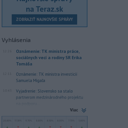
na Teraz.sk
ZOBRAZIŤ NAJNOVŠIE SPRÁVY
Vyhlásenia
Oznámenie: TK ministra práce,
12:26
sociálnych vecí a rodiny SR Erika
Tomáša
12:11
Oznámenie: TK ministra investícií
Samuela Migaľa
10:43
Vyjadrenie: Slovensko sa stalo
partnerom medzinárodného projektu
na podporu...
Viac