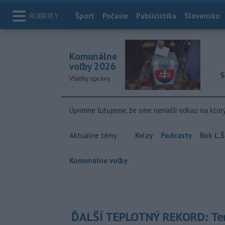
RUBRIKY
Index
Šport
Počasie
Publicistika
Slovensko
Komunálne
voľby 2026
S
Všetky správy
Úprimne ľutujeme, že sme nenašli odkaz na ktor
Aktuálne témy:
Kvízy
Podcasty
Rok Ľ.Š
Komunálne voľby
ĎALŠÍ TEPLOTNÝ REKORD: Ten