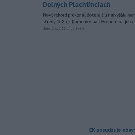
Dolných Plachtinciach
Nový rekord prekonal doterajšiu najvyššiu n
stredy (5. 8.) z Kamenice nad Hronom na juhu
aktualizované
dnes 15:27
,
dnes 17:08
EK posudzuje obavy