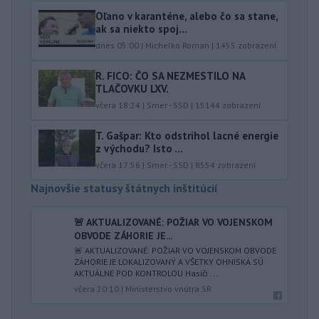
Oľano v karanténe, alebo čo sa stane,
ak sa niekto spoj...
dnes 05:00
|
Michelko Roman
|
1455
zobrazení
R. FICO: ČO SA NEZMESTILO NA
TLAČOVKU LXV.
včera 18:24
|
Smer - SSD
|
15144
zobrazení
T. Gašpar: Kto odstrihol lacné energie
z východu? Isto ...
včera 17:56
|
Smer - SSD
|
8554
zobrazení
Najnovšie statusy štátnych inštitúcií
🚨 AKTUALIZOVANÉ: POŽIAR VO VOJENSKOM
OBVODE ZÁHORIE JE...
🚨 AKTUALIZOVANÉ: POŽIAR VO VOJENSKOM OBVODE
ZÁHORIE JE LOKALIZOVANÝ A VŠETKY OHNISKÁ SÚ
AKTUÁLNE POD KONTROLOU Hasiči ...
včera 20:10
|
Ministerstvo vnútra SR