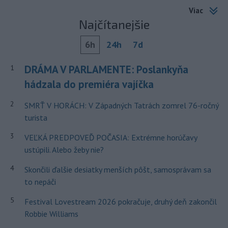
Viac
Najčítanejšie
6h
24h
7d
DRÁMA V PARLAMENTE: Poslankyňa
1
hádzala do premiéra vajíčka
2
SMRŤ V HORÁCH: V Západných Tatrách zomrel 76-ročný
turista
3
VEĽKÁ PREDPOVEĎ POČASIA: Extrémne horúčavy
ustúpili. Alebo žeby nie?
4
Skončili ďalšie desiatky menších pôšt, samosprávam sa
to nepáči
5
Festival Lovestream 2026 pokračuje, druhý deň zakončil
Robbie Williams