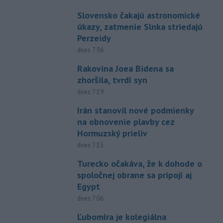
Slovensko čakajú astronomické
úkazy, zatmenie Slnka striedajú
Perzeidy
dnes 7:36
Rakovina Joea Bidena sa
zhoršila, tvrdí syn
dnes 7:19
Irán stanovil nové podmienky
na obnovenie plavby cez
Hormuzský prieliv
dnes 7:15
Turecko očakáva, že k dohode o
spoločnej obrane sa pripojí aj
Egypt
dnes 7:06
Ľubomíra je kolegiálna