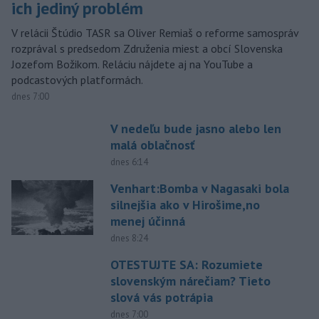
ich jediný problém
V relácii Štúdio TASR sa Oliver Remiaš o reforme samospráv
rozprával s predsedom Združenia miest a obcí Slovenska
Jozefom Božikom. Reláciu nájdete aj na YouTube a
podcastových platformách.
dnes 7:00
V nedeľu bude jasno alebo len
malá oblačnosť
dnes 6:14
Venhart:Bomba v Nagasaki bola
silnejšia ako v Hirošime,no
menej účinná
dnes 8:24
OTESTUJTE SA: Rozumiete
slovenským nárečiam? Tieto
slová vás potrápia
dnes 7:00