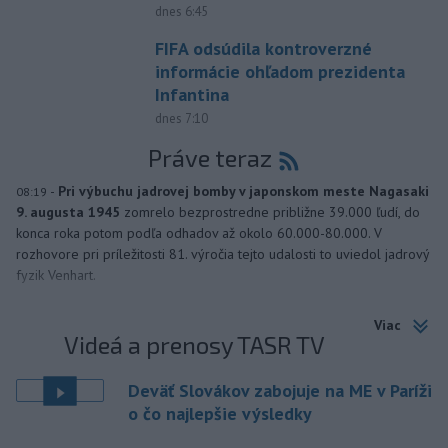
dnes 6:45
FIFA odsúdila kontroverzné
informácie ohľadom prezidenta
Infantina
dnes 7:10
Práve teraz
-
Pri výbuchu jadrovej bomby v japonskom meste Nagasaki
08:19
9. augusta 1945
zomrelo bezprostredne približne 39.000 ľudí, do
konca roka potom podľa odhadov až okolo 60.000-80.000. V
rozhovore pri príležitosti 81. výročia tejto udalosti to uviedol jadrový
fyzik Venhart.
Viac
Videá a prenosy TASR TV
Deväť Slovákov zabojuje na ME v Paríži
o čo najlepšie výsledky