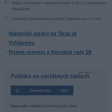
6
Prešov remizoval v domácom dueli 3. kola s Liptovským
Mikulášom
7
Futbalisti Ružomberka podľahli Podbrezovej v 3. kole
Najnovšie správy na Teraz.sk
Vyhlásenia
Priame prenosy z Národnej rady SR
Politika na sociálnych sieťach
Zobraziť viac
Info
Najnovšie videá
Najsledovanejšie videá