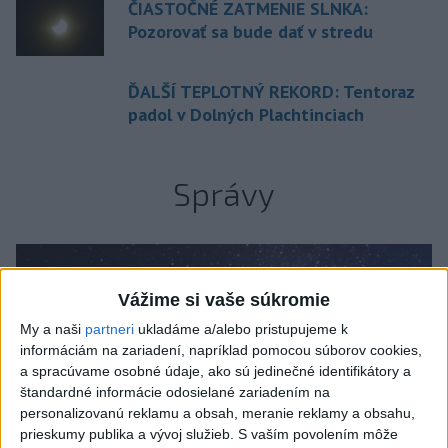
ČIASTOČNÉ ZATMENIE SLNKA:
Pozorovať sa bude dať v stredu
ĎALŠÍ TEPLOTNÝ REKORD: Tentoraz
padol v Dolných Plachtinciach
Správy
Vážime si vaše súkromie
My a naši
partneri
ukladáme a/alebo pristupujeme k
informáciám na zariadení, napríklad pomocou súborov cookies,
a spracúvame osobné údaje, ako sú jedinečné identifikátory a
štandardné informácie odosielané zariadením na
personalizovanú reklamu a obsah, meranie reklamy a obsahu,
prieskumy publika a vývoj služieb.
S vaším povolením môže