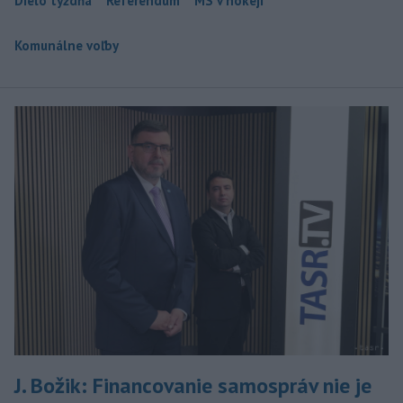
Dielo týždňa
Referendum
MS v hokeji
Komunálne voľby
J. Božik: Financovanie samospráv nie je