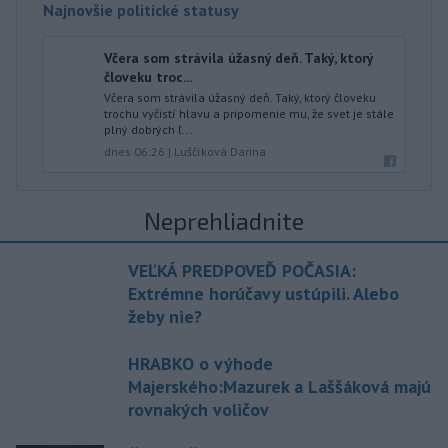
Najnovšie politické statusy
Včera som strávila úžasný deň. Taký, ktorý
človeku troc...
Včera som strávila úžasný deň. Taký, ktorý človeku
trochu vyčistí hlavu a pripomenie mu, že svet je stále
plný dobrých ľ...
dnes 06:26
|
Luščíková Darina
Neprehliadnite
VEĽKÁ PREDPOVEĎ POČASIA:
Extrémne horúčavy ustúpili. Alebo
žeby nie?
HRABKO o výhode
Majerského:Mazurek a Laššáková majú
rovnakých voličov