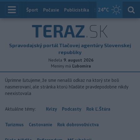
24
°C
Index
Šport
Počasie
Publicistika
Slovensko
Zahranič
TERAZ
.SK
Spravodajský portál Tlačovej agentúry Slovenskej
republiky
Nedela
9. august 2026
Meniny má
Ľubomíra
Úprimne ľutujeme, že sme nenašli odkaz na ktorý ste boli
nasmerovaní, ale stránka ktorú hľadáte pravdepodobne nikdy
neexistovala
Aktuálne témy:
Kvízy
Podcasty
Rok Ľ.Štúra
Turizmus
Cestovanie
Rok dobrovoľníctva