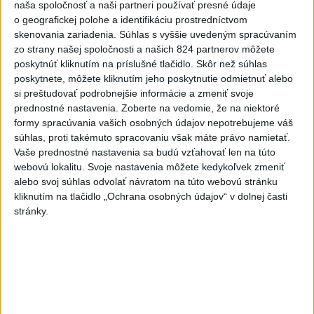
naša spoločnosť a naši partneri používať presné údaje
o geografickej polohe a identifikáciu prostredníctvom
skenovania zariadenia. Súhlas s vyššie uvedeným spracúvaním
zo strany našej spoločnosti a našich 824 partnerov môžete
Slovensko čakajú astronomické úkazy,
poskytnúť kliknutím na príslušné tlačidlo. Skôr než súhlas
zatmenie Slnka striedajú Perzeidy
poskytnete, môžete kliknutím jeho poskytnutie odmietnuť alebo
si preštudovať podrobnejšie informácie a zmeniť svoje
Zatmenie sa začne najskôr na východe krajiny.
prednostné nastavenia.
Zoberte na vedomie, že na niektoré
dnes 7:36
formy spracúvania vašich osobných údajov nepotrebujeme váš
súhlas, proti takémuto spracovaniu však máte právo namietať.
Slovensko
Vaše prednostné nastavenia sa budú vzťahovať len na túto
webovú lokalitu. Svoje nastavenia môžete kedykoľvek zmeniť
PREHĽAD: Hostia nedeľných
alebo svoj súhlas odvolať návratom na túto webovú stránku
diskusných relácií
kliknutím na tlačidlo „Ochrana osobných údajov“ v dolnej časti
stránky.
dnes 8:42
Fico: Suchá musia viesť k razantnejšej ochrane vody na
Slovensku
Polícia vyzýva mladých, aby boli opatrní s požívaním