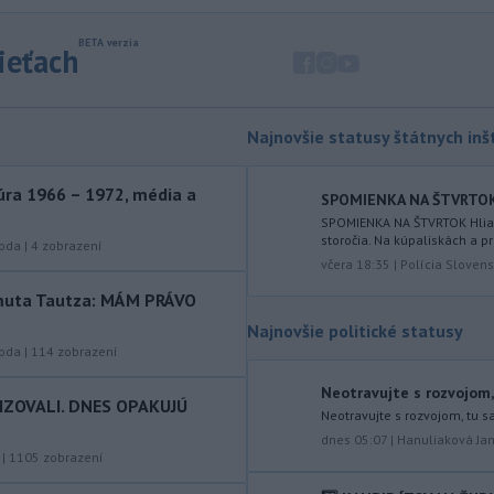
dronových
útokoch zabili najmenej 38
príslušníkov vládnych síl a ďalších 29
sieťach
zranili, uviedli pre agentúru AFP
zdroje zo zdravotníckych služieb.
-
Európska komisia (EK)
16:35
Najnovšie statusy štátnych inšt
monitoruje situáciu a posudzuje
všetky
vznesené obavy týkajúce sa
ra 1966 – 1972, média a
vládnych uznesení k zonáciám
SPOMIENKA NA ŠTVRTOK Hl
národných parkov. Zároveň posudzuje
SPOMIENKA NA ŠTVRTOK Hliadk
storočia. Na kúpaliskách a pr
ôsmu žiadosť o platbu z plánu
roda
|
4
zobrazení
včera 18:35
|
Polícia Slovens
obnovy.
rtmuta Tautza: MÁM PRÁVO
-
Počas minulotýždňového
15:44
Najnovšie politické statusy
prekročenia hranice desaťtisícov
roda
|
114
zobrazení
nelegálnych migrantov z Maroka do
španielskej exklávy Ceuta zomrelo
Neotravujte s rozvojom, 
približne 100 ľudí, oznámil vo štvrtok
IZOVALI. DNES OPAKUJÚ
Neotravujte s rozvojom, tu s
tamojší starosta Juan Jesús Vivas v
dnes 05:07
|
Hanuliaková Ja
Európskom parlamente.
|
1105
zobrazení
-
Meteorológovia zo
15:25