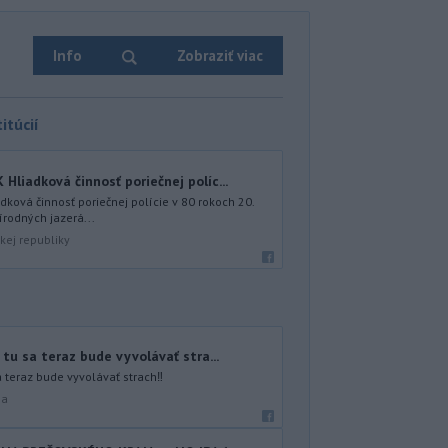
Info
Zobraziť viac
itúcií
iadková činnosť poriečnej políc...
ová činnosť poriečnej polície v 80 rokoch 20.
írodných jazerá...
kej republiky
tu sa teraz bude vyvolávať stra...
a teraz bude vyvolávať strach‼️
na