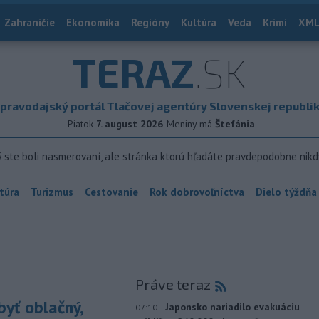
Zahraničie
Ekonomika
Regióny
Kultúra
Veda
Krimi
XML
TERAZ
.SK
pravodajský portál Tlačovej agentúry Slovenskej republi
Piatok
7. august 2026
Meniny má
Štefánia
ý ste boli nasmerovaní, ale stránka ktorú hľadáte pravdepodobne nikd
túra
Turizmus
Cestovanie
Rok dobrovoľníctva
Dielo týždňa
Práve teraz
yť oblačný,
-
Japonsko nariadilo evakuáciu
07:10