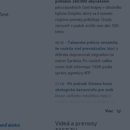
približne 260.000 obyvateľov
juhozápadných častí krajiny v dôsledku
tajfúnu Dolphin, ktorý sa k tomuto
čené.
regiónu pomaly približuje. Úrady
zároveň v piatok zrušili viac ako 500
letov.
-
Talianska polícia oznámila,
06:02
že rozbila sieť prevádzačov,
ktorí z
Alžírska dopravovali migrantov na
ostrov Sardínia. Pri raziách zatkla
osem ľudí, informuje TASR podľa
správy agentúry AFP.
-
Pri pobreží Ománu hrozí
21:58
ekologická katastrofa pre únik
čoraz
väčšieho množstva ropy z
tankera, ktorý narazil na plytčinu v
blízkosti prírodnej rezervácie.
Viac
-
Zdravotné ťažkosti po
21:22
Videá a prenosy
 neďaleko
kontakte s neznámou látkou na