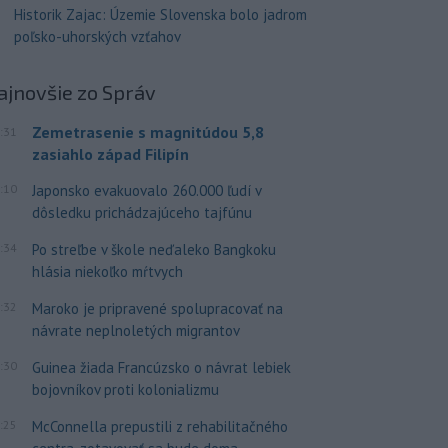
Historik Zajac: Územie Slovenska bolo jadrom
poľsko-uhorských vzťahov
ajnovšie
zo Správ
Zemetrasenie s magnitúdou 5,8
:31
zasiahlo západ Filipín
:10
Japonsko evakuovalo 260.000 ľudí v
dôsledku prichádzajúceho tajfúnu
:34
Po streľbe v škole neďaleko Bangkoku
hlásia niekoľko mŕtvych
:32
Maroko je pripravené spolupracovať na
návrate neplnoletých migrantov
:30
Guinea žiada Francúzsko o návrat lebiek
bojovníkov proti kolonializmu
:25
McConnella prepustili z rehabilitačného