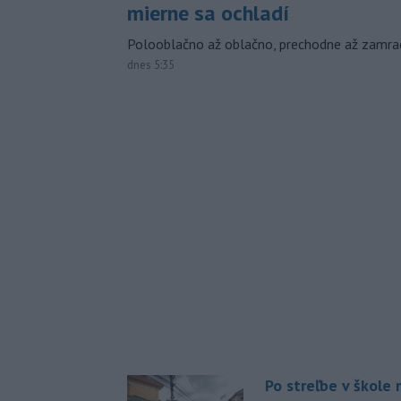
mierne sa ochladí
Polooblačno až oblačno, prechodne až zamra
dnes 5:35
Po streľbe v škole