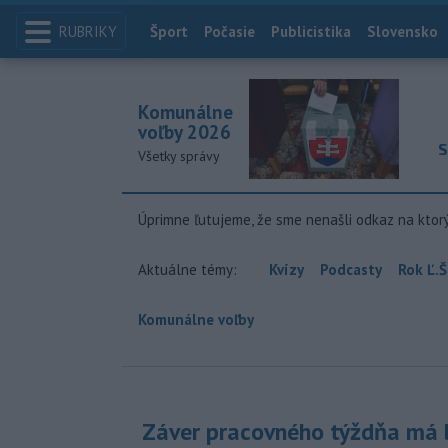
RUBRIKY
Index
Šport
Počasie
Publicistika
Slovensko
Komunálne
voľby 2026
S
Všetky správy
Úprimne ľutujeme, že sme nenašli odkaz na ktor
Aktuálne témy:
Kvízy
Podcasty
Rok Ľ.Š
Komunálne voľby
Záver pracovného týždňa má b