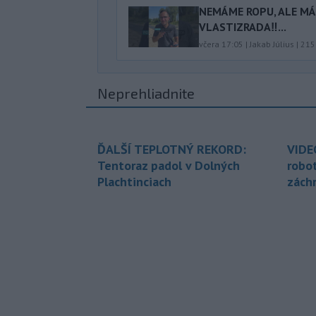
NEMÁME ROPU, ALE MÁM
VLASTIZRADA‼️...
včera 17:05
|
Jakab Július
|
215
Neprehliadnite
ĎALŠÍ TEPLOTNÝ REKORD:
VIDE
Tentoraz padol v Dolných
robo
Plachtinciach
zách