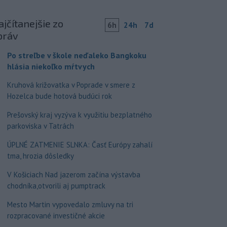
jčítanejšie zo
6h
24h
7d
práv
Po streľbe v škole neďaleko Bangkoku
hlásia niekoľko mŕtvych
Kruhová križovatka v Poprade v smere z
Hozelca bude hotová budúci rok
Prešovský kraj vyzýva k využitiu bezplatného
parkoviska v Tatrách
ÚPLNÉ ZATMENIE SLNKA: Časť Európy zahalí
tma, hrozia dôsledky
V Košiciach Nad jazerom začína výstavba
chodníka,otvorili aj pumptrack
Mesto Martin vypovedalo zmluvy na tri
rozpracované investičné akcie