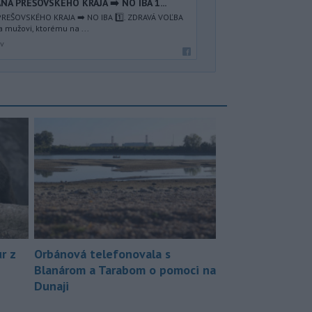
NA PREŠOVSKÉHO KRAJA ➡️ NO IBA 1️...
REŠOVSKÉHO KRAJA ➡️ NO IBA 1️⃣. ZDRAVÁ VOĽBA
a mužovi, ktorému na ...
av
r z
Orbánová telefonovala s
Blanárom a Tarabom o pomoci na
Dunaji