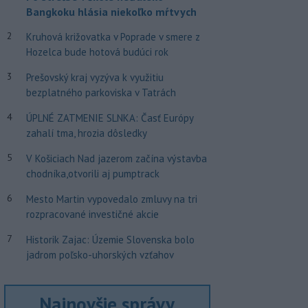
Bangkoku hlásia niekoľko mŕtvych
2
Kruhová križovatka v Poprade v smere z
Hozelca bude hotová budúci rok
3
Prešovský kraj vyzýva k využitiu
bezplatného parkoviska v Tatrách
4
ÚPLNÉ ZATMENIE SLNKA: Časť Európy
zahalí tma, hrozia dôsledky
5
V Košiciach Nad jazerom začína výstavba
chodníka,otvorili aj pumptrack
6
Mesto Martin vypovedalo zmluvy na tri
rozpracované investičné akcie
7
Historik Zajac: Územie Slovenska bolo
jadrom poľsko-uhorských vzťahov
Najnovšie správy