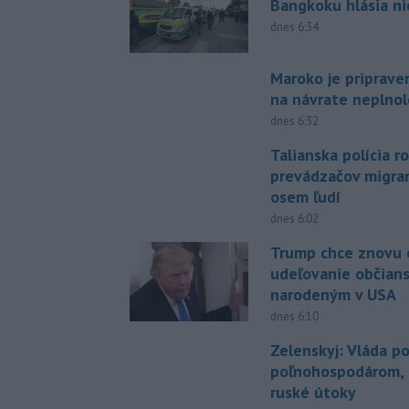
Bangkoku hlásia n
dnes 6:34
Maroko je priprave
na návrate neplno
dnes 6:32
Talianska polícia ro
prevádzačov migran
osem ľudí
dnes 6:02
Trump chce znovu 
udeľovanie občian
narodeným v USA
dnes 6:10
Zelenskyj: Vláda 
poľnohospodárom, k
ruské útoky