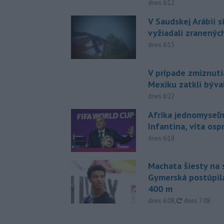
dnes 6:12
V Saudskej Arábii s
vyžiadali zranených
dnes 6:15
V prípade zmiznuti
Mexiku zatkli býv
dnes 6:22
Afrika jednomyseľn
Infantina, víta os
dnes 6:18
Machata šiesty na 
Gymerská postúpila
400 m
aktualizované
dnes 6:08
,
dnes 7:08