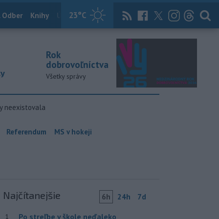
23
°C
 Odber
Knihy
Útulkovo
Magazín
News Now
Archív
TASR
Rok
dobrovoľníctva
ky
Všetky správy
y neexistovala
Referendum
MS v hokeji
Najčítanejšie
6h
24h
7d
Po streľbe v škole neďaleko
1