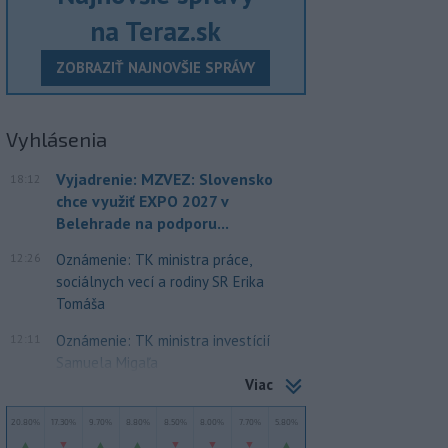
na Teraz.sk
ZOBRAZIŤ NAJNOVŠIE SPRÁVY
Vyhlásenia
Vyjadrenie: MZVEZ: Slovensko
18:12
chce využiť EXPO 2027 v
Belehrade na podporu...
12:26
Oznámenie: TK ministra práce,
sociálnych vecí a rodiny SR Erika
Tomáša
12:11
Oznámenie: TK ministra investícií
Samuela Migaľa
Viac