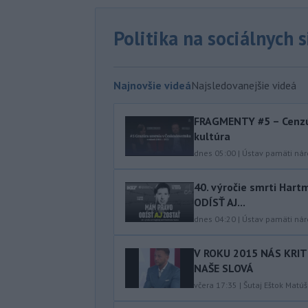
Politika na sociálnych 
Najnovšie videá
Najsledovanejšie videá
FRAGMENTY #5 – Cenzú
kultúra
dnes 05:00
|
Ústav pamäti ná
40.⁠ ⁠výročie smrti Ha
ODÍSŤ AJ...
dnes 04:20
|
Ústav pamäti ná
V ROKU 2015 NÁS KRIT
NAŠE SLOVÁ
včera 17:35
|
Šutaj Eštok Matúš