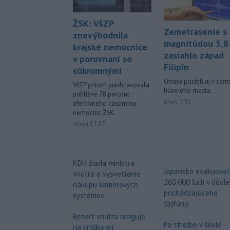
ŽSK: VšZP
Zemetrasenie s
znevýhodnila
magnitúdou 5,8
krajské nemocnice
zasiahlo západ
v porovnaní so
Filipín
súkromnými
Otrasy pocítili aj v cent
VšZP pritom predstavovala
hlavného mesta.
približne 78 percent
dnes 7:31
efektívneho casemixu
nemocníc ŽSK.
včera 17:57
KDH žiada ministra
Japonsko evakuoval
vnútra o vysvetlenie
260.000 ľudí v dôsl
nákupu kamerových
prichádzajúceho
systémov
tajfúnu
Rezort vnútra reaguje
Po streľbe v škole
na kritiku pri