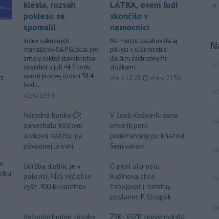
klesla, rozsah
LÁTKA, osem ľudí
7
juhokórejská armáda.
poklesu sa
skončilo v
Viac >
spomalil
nemocnici
Index nákupných
Na mieste zasahovala aj
N
manažérov S&P Global pre
polícia v súčinnosti s
britský sektor stavebníctva
ďalšími záchrannými
07
dosiahol v júli 44,7 bodu
zložkami.
oproti júnovej úrovni 38,4
re
aktualizované
včera 18:23
,
včera 21:38
bodu.
07
včera 19:54
Národná banka ČR
V časti Košice-Krásna
06
ponechala kľúčovú
otvorili park
úrokovú sadzbu na
pomenovaný po kňazovi
pôvodnej úrovni
Semivanovi
06
o
Údržba diaľnic je v
O post starostu
edku
polovici, NDS vyčistila
Ružinova chce
06
vyše 400 kilometrov
zabojovať i miestny
poslanec P. Strapák
06
Veľkoobchodné zásoby
ŽSK: VšZP znevýhodnila