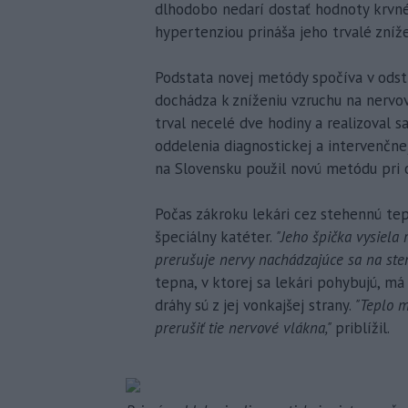
dlhodobo nedarí dostať hodnoty krvné
hypertenziou prináša jeho trvalé znížen
Podstata novej metódy spočíva v odst
dochádza k zníženiu vzruchu na nervov
trval necelé dve hodiny a realizoval s
oddelenia diagnostickej a intervenčne
na Slovensku použil novú metódu pri o
Počas zákroku lekári cez stehennú te
špeciálny katéter.
"Jeho špička vysiela
prerušuje nervy nachádzajúce sa na sten
tepna, v ktorej sa lekári pohybujú, má
dráhy sú z jej vonkajšej strany.
"Teplo m
prerušiť tie nervové vlákna,"
priblížil.