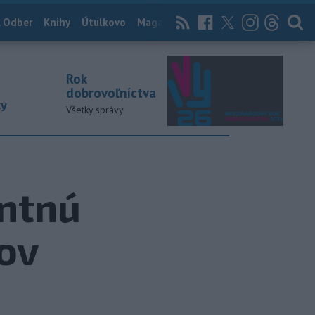
 Odber
Knihy
Útulkovo
Magazín
News Now
Archív
TASR
Rok
dobrovoľníctva
ky
Všetky správy
entnú
kov