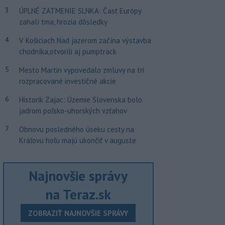
3
ÚPLNÉ ZATMENIE SLNKA: Časť Európy
zahalí tma, hrozia dôsledky
4
V Košiciach Nad jazerom začína výstavba
chodníka,otvorili aj pumptrack
5
Mesto Martin vypovedalo zmluvy na tri
rozpracované investičné akcie
6
Historik Zajac: Územie Slovenska bolo
jadrom poľsko-uhorských vzťahov
7
Obnovu posledného úseku cesty na
Kráľovu hoľu majú ukončiť v auguste
Najnovšie správy
na Teraz.sk
ZOBRAZIŤ NAJNOVŠIE SPRÁVY