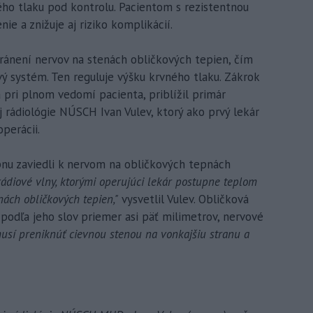
ho tlaku pod kontrolu. Pacientom s rezistentnou
ie a znižuje aj riziko komplikácií.
ránení nervov na stenách obličkových tepien, čím
ý systém. Ten reguluje výšku krvného tlaku. Zákrok
a pri plnom vedomí pacienta, priblížil primár
j rádiológie NÚSCH Ivan Vulev, ktorý ako prvý lekár
perácii.
pnu zaviedli k nervom na obličkových tepnách
 rádiové vlny, ktorými operujúci lekár postupne teplom
ách obličkových tepien,"
vysvetlil Vulev. Obličková
 podľa jeho slov priemer asi päť milimetrov, nervové
usí preniknúť cievnou stenou na vonkajšiu stranu a