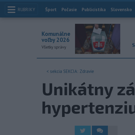
RUBRIKY
Index
Šport
Počasie
Publicistika
Slovensko
Komunálne
voľby 2026
S
Všetky správy
< sekcia
SEKCIA: Zdravie
Unikátny zá
hypertenziu