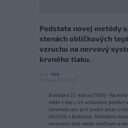
Podstata novej metódy s
stenách obličkových tepi
vzruchu na nervový syst
krvného tlaku.
Autor
TASR
22. marca 2012 18:35
Bratislava 22. marca (TASR) - Pacien
môže v boji s ich ochorením pomôcť un
Slovensku ako prví použili lekári z N
(NÚSCH) v Bratislave. Minimálne inva
nervových dráh medzi obličkami a moz