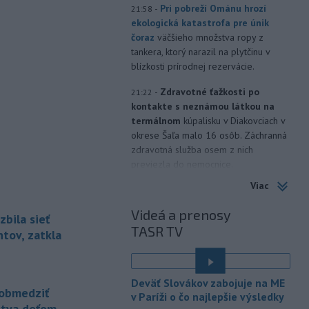
-
Pri pobreží Ománu hrozí
21:58
ekologická katastrofa pre únik
čoraz
väčšieho množstva ropy z
tankera, ktorý narazil na plytčinu v
blízkosti prírodnej rezervácie.
-
Zdravotné ťažkosti po
21:22
kontakte s neznámou látkou na
termálnom
kúpalisku v Diakovciach v
okrese Šaľa malo 16 osôb. Záchranná
zdravotná služba osem z nich
previezla do nemocnice.
Viac
-
Ugandský parlament vo
20:49
štvrtok schválil vyslanie
Videá a prenosy
zbila sieť
ugandských vojakov
do
TASR TV
palestínskeho Pásma Gazy, kde by
tov, zatkla
mali pôsobiť v rámci medzinárodných
stabilizačných síl, ktoré navrhol
americký prezident Donald Trump.
Deväť Slovákov zabojuje na ME
obmedziť
v Paríži o čo najlepšie výsledky
-
Anglická futbalová asociácia
20:07
stva deťom