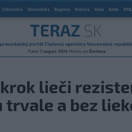
Zahraničie
Ekonomika
Regióny
Kultúra
Veda
Krimi
XML
TERAZ
.SK
pravodajský portál Tlačovej agentúry Slovenskej republi
Piatok
7. august 2026
Meniny má
Štefánia
krok lieči rezist
 trvale a bez lie