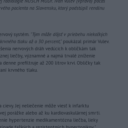
nej rádiológie NÚSCH MUDr. Ivan Vulev (vpravo) počas
prvého pacienta na Slovensku, ktorý podstúpil renálnu
nervový systém.
"Tým môže dôjsť v priebehu niekoľkých
krvného tlaku až o 30 percent,"
poukázal primár Vulev.
šenia nervových dráh vedúcich k obličkám tak
nej liečby, významné a najmä trvalé zníženie
 denne prefiltruje až 200 litrov krvi. Obličky tak
aní krvného tlaku.
cievy. Jej neliečenie môže viesť k infarktu
ej porážke alebo až ku kardiovaskulárnej smrti.
enie hypertenzie medikamentózna liečba, lieky
rípade ťažkých a rezistentných hypertonikov,"