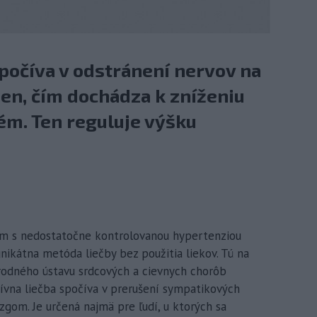
počíva v odstránení nervov na
en, čím dochádza k zníženiu
ém. Ten reguluje výšku
tom s nedostatočne kontrolovanou hypertenziou
ikátna metóda liečby bez použitia liekov. Tú na
árodného ústavu srdcových a cievnych chorôb
zívna liečba spočíva v prerušení sympatikových
gom. Je určená najmä pre ľudí, u ktorých sa