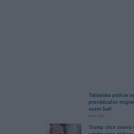
Talianska polícia ro
prevádzačov migran
osem ľudí
dnes 6:02
Trump chce znovu 
udeľovanie občian