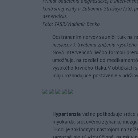
Primár oddelenia diagnostickej a intervenč
kontrolnej vizity u Ľubomíra Strážaya (55), 
denerváciu.
Foto: TASR/Vladimír Benko
Odstránením nervov sa zníži tlak na 
mesiacov k trvalému zníženiu vysokého 
Nová intervenčná liečba formou preru
umožňuje, na rozdiel od medikamentóz
vysokého krvného tlaku. V obličkách sa
majú rozhodujúce postavenie v udržiav
Hypertenzia
vážne poškodzuje srdce a 
myokardu, srdcovému zlyhaniu, mozgov
"Hoci je základným nástrojom na zníž
samotné nie sú vždy účinné, najmä v p