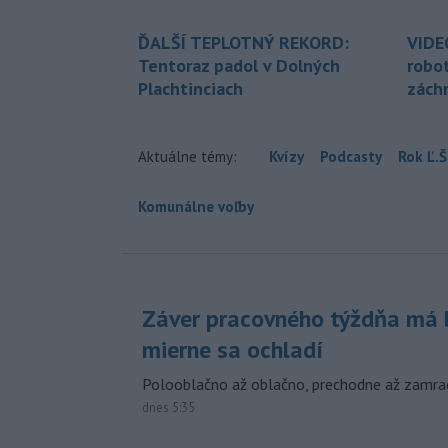
ĎALŠÍ TEPLOTNÝ REKORD:
VIDE
Tentoraz padol v Dolných
robo
Plachtinciach
zách
Aktuálne témy:
Kvízy
Podcasty
Rok Ľ.Š
Komunálne voľby
Záver pracovného týždňa má b
mierne sa ochladí
Polooblačno až oblačno, prechodne až zamra
dnes 5:35