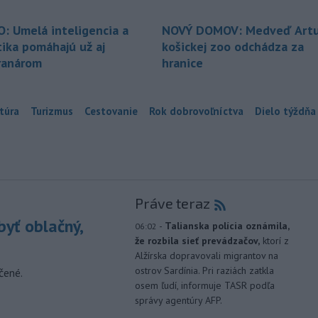
O: Umelá inteligencia a
NOVÝ DOMOV: Medveď Artu
tika pomáhajú už aj
košickej zoo odchádza za
ranárom
hranice
túra
Turizmus
Cestovanie
Rok dobrovoľníctva
Dielo týždňa
Práve teraz
yť oblačný,
-
Talianska polícia oznámila,
06:02
že rozbila sieť prevádzačov,
ktorí z
Alžírska dopravovali migrantov na
ostrov Sardínia. Pri raziách zatkla
čené.
osem ľudí, informuje TASR podľa
správy agentúry AFP.