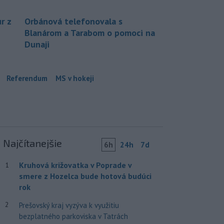
r z
Orbánová telefonovala s
Blanárom a Tarabom o pomoci na
Dunaji
Referendum
MS v hokeji
Najčítanejšie
6h
24h
7d
Kruhová križovatka v Poprade v
1
smere z Hozelca bude hotová budúci
rok
2
Prešovský kraj vyzýva k využitiu
bezplatného parkoviska v Tatrách