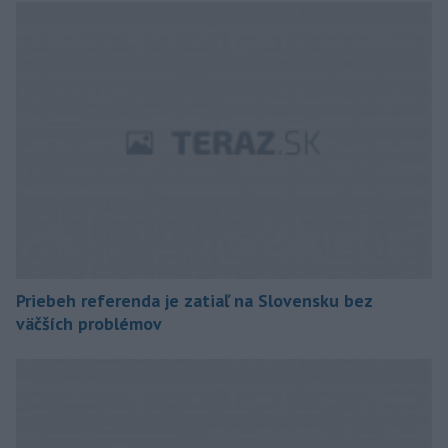
Priebeh referenda je zatiaľ na Slovensku bez
väčších problémov