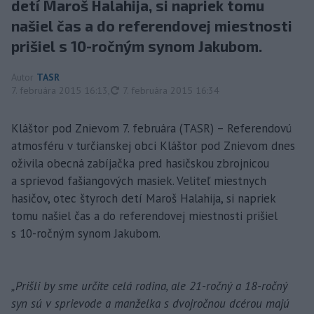
detí Maroš Halahija, si napriek tomu
našiel čas a do referendovej miestnosti
prišiel s 10-ročným synom Jakubom.
Autor
TASR
aktualizované
7. februára 2015 16:13
,
7. februára 2015 16:34
Kláštor pod Znievom 7. februára (TASR) – Referendovú
atmosféru v turčianskej obci Kláštor pod Znievom dnes
oživila obecná zabíjačka pred hasičskou zbrojnicou
a sprievod fašiangových masiek. Veliteľ miestnych
hasičov, otec štyroch detí Maroš Halahija, si napriek
tomu našiel čas a do referendovej miestnosti prišiel
s 10-ročným synom Jakubom.
„Prišli by sme určite celá rodina, ale 21-ročný a 18-ročný
syn sú v sprievode a manželka s dvojročnou dcérou majú