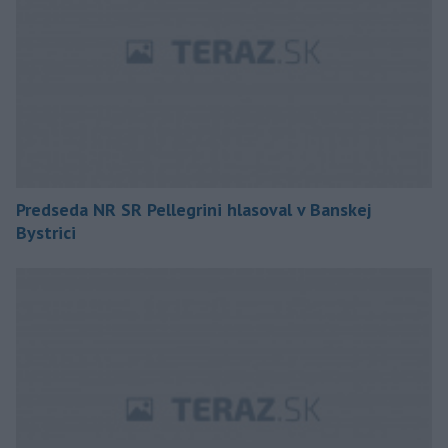
Predseda NR SR Pellegrini hlasoval v Banskej
Bystrici