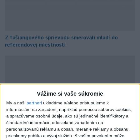
Z fašiangového sprievodu smerovali mladí do
referendovej miestnosti
Vážime si vaše súkromie
My a naši
partneri
ukladáme a/alebo pristupujeme k
informáciám na zariadení, napríklad pomocou súborov cookies,
a spracúvame osobné údaje, ako sú jedinečné identifikátory a
štandardné informácie odosielané zariadením na
personalizovanú reklamu a obsah, meranie reklamy a obsahu,
prieskumy publika a vývoj služieb.
S vaším povolením môže