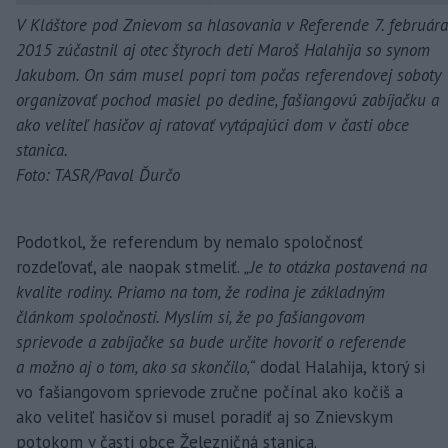
V Kláštore pod Znievom sa hlasovania v Referende 7. februára
2015 zúčastnil aj otec štyroch detí Maroš Halahija so synom
Jakubom. On sám musel popri tom počas referendovej soboty
organizovať pochod masiel po dedine, fašiangovú zabíjačku a
ako veliteľ hasičov aj ratovať vytápajúci dom v časti obce
stanica.
Foto: TASR/Pavol Ďurčo
Podotkol, že referendum by nemalo spoločnosť
rozdeľovať, ale naopak stmeliť.
„Je to otázka postavená na
kvalite rodiny. Priamo na tom, že rodina je základným
článkom spoločnosti. Myslím si, že po fašiangovom
sprievode a zabíjačke sa bude určite hovoriť o referende
a možno aj o tom, ako sa skončilo,“
dodal Halahija, ktorý si
vo fašiangovom sprievode zručne počínal ako kočiš a
ako veliteľ hasičov si musel poradiť aj so Znievskym
potokom v časti obce Železničná stanica.