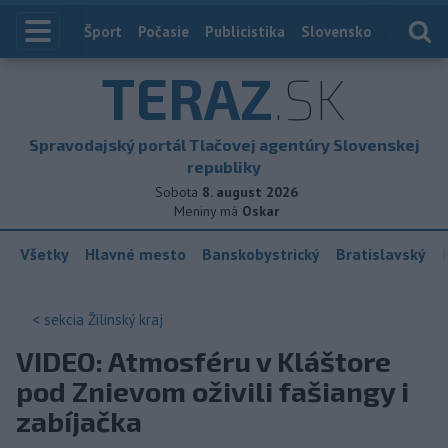
Index
Šport
Počasie
Publicistika
Slovensko
Zahranič
TERAZ
.SK
Spravodajský portál Tlačovej agentúry Slovenskej
republiky
Sobota
8. august 2026
Meniny má
Oskar
Všetky
Hlavné mesto
Banskobystrický
Bratislavský
< sekcia
Žilinský kraj
VIDEO: Atmosféru v Kláštore
pod Znievom oživili fašiangy i
zabíjačka