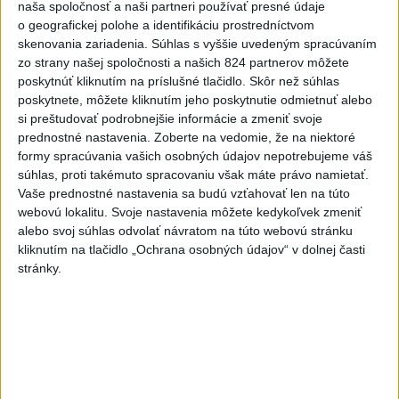
naša spoločnosť a naši partneri používať presné údaje
V bratislavskej Rači prišli hlasovať aj svadobčania z
o geografickej polohe a identifikáciu prostredníctvom
Vranova
skenovania zariadenia. Súhlas s vyššie uvedeným spracúvaním
zo strany našej spoločnosti a našich 824 partnerov môžete
poskytnúť kliknutím na príslušné tlačidlo. Skôr než súhlas
poskytnete, môžete kliknutím jeho poskytnutie odmietnuť alebo
si preštudovať podrobnejšie informácie a zmeniť svoje
prednostné nastavenia.
Zoberte na vedomie, že na niektoré
formy spracúvania vašich osobných údajov nepotrebujeme váš
súhlas, proti takémuto spracovaniu však máte právo namietať.
Vaše prednostné nastavenia sa budú vzťahovať len na túto
webovú lokalitu. Svoje nastavenia môžete kedykoľvek zmeniť
alebo svoj súhlas odvolať návratom na túto webovú stránku
kliknutím na tlačidlo „Ochrana osobných údajov“ v dolnej časti
stránky.
Klientky krízového strediska sú ešte primladé na
hlasovanie