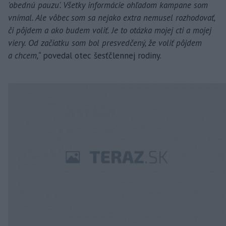
'obednú pauzu'. Všetky informácie ohľadom kampane som
vnímal. Ale vôbec som sa nejako extra nemusel rozhodovať,
či pôjdem a ako budem voliť. Je to otázka mojej cti a mojej
viery. Od začiatku som bol presvedčený, že voliť pôjdem
a chcem,“
povedal otec šesťčlennej rodiny.