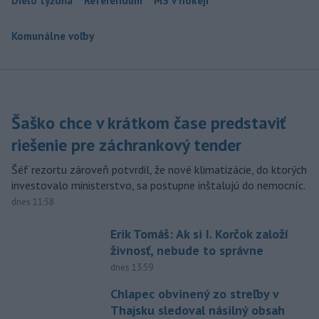
Dielo týždňa
Referendum
MS v hokeji
Komunálne voľby
Šaško chce v krátkom čase predstaviť
riešenie pre záchrankový tender
Šéf rezortu zároveň potvrdil, že nové klimatizácie, do ktorých
investovalo ministerstvo, sa postupne inštalujú do nemocníc.
dnes 11:58
Erik Tomáš: Ak si I. Korčok založí
živnosť, nebude to správne
dnes 13:59
Chlapec obvinený zo streľby v
Thajsku sledoval násilný obsah