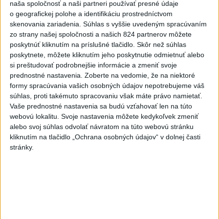
naša spoločnosť a naši partneri používať presné údaje
o geografickej polohe a identifikáciu prostredníctvom
Erik Tomáš: Ak si I. Korčok založí
skenovania zariadenia. Súhlas s vyššie uvedeným spracúvaním
živnosť, nebude to správne
zo strany našej spoločnosti a našich 824 partnerov môžete
dnes 13:59
poskytnúť kliknutím na príslušné tlačidlo. Skôr než súhlas
poskytnete, môžete kliknutím jeho poskytnutie odmietnuť alebo
si preštudovať podrobnejšie informácie a zmeniť svoje
Aktuálne je dočasne zatvorených 63 pôšt, všetky majú
prednostné nastavenia.
Zoberte na vedomie, že na niektoré
otvoriť do 30.9.
formy spracúvania vašich osobných údajov nepotrebujeme váš
súhlas, proti takémuto spracovaniu však máte právo namietať.
Šaško chce v krátkom čase predstaviť riešenie pre
Vaše prednostné nastavenia sa budú vzťahovať len na túto
záchrankový tender
webovú lokalitu. Svoje nastavenia môžete kedykoľvek zmeniť
alebo svoj súhlas odvolať návratom na túto webovú stránku
Kandidovať môžu aj nezávislí, potrebujú vyzbierať podpisy od
kliknutím na tlačidlo „Ochrana osobných údajov“ v dolnej časti
občanov
stránky.
Zahraničie
Sýria a Rusko sa dohodli na
budúcnosti vojenských základní v
Sýrii