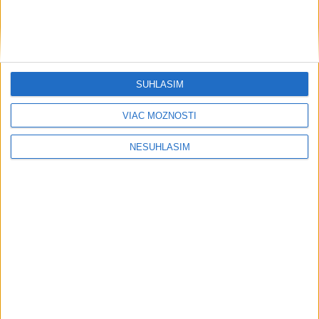
SÚHLASÍM
VIAC MOŽNOSTÍ
NESÚHLASÍM
....