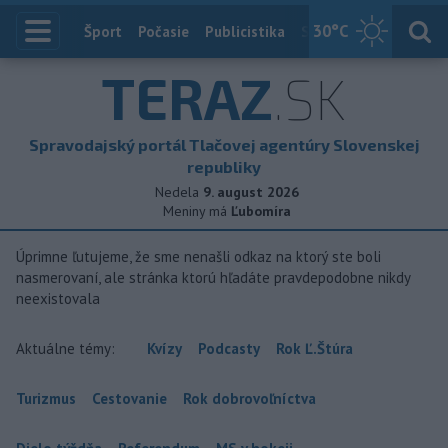
30
°C
Index
Šport
Počasie
Publicistika
Slovensko
Zahranič
TERAZ
.SK
Spravodajský portál Tlačovej agentúry Slovenskej
republiky
Nedela
9. august 2026
Meniny má
Ľubomíra
Úprimne ľutujeme, že sme nenašli odkaz na ktorý ste boli
nasmerovaní, ale stránka ktorú hľadáte pravdepodobne nikdy
neexistovala
Aktuálne témy:
Kvízy
Podcasty
Rok Ľ.Štúra
Turizmus
Cestovanie
Rok dobrovoľníctva