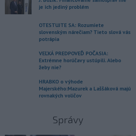
je ich jediný problém
OTESTUJTE SA: Rozumiete
slovenským nárečiam? Tieto slová vás
potrápia
VEĽKÁ PREDPOVEĎ POČASIA:
Extrémne horúčavy ustúpili. Alebo
žeby nie?
HRABKO o výhode
Majerského:Mazurek a Laššáková majú
rovnakých voličov
Správy