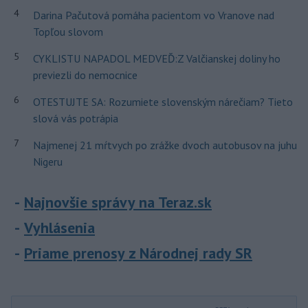
4
Darina Pačutová pomáha pacientom vo Vranove nad
Topľou slovom
5
CYKLISTU NAPADOL MEDVEĎ:Z Valčianskej doliny ho
previezli do nemocnice
6
OTESTUJTE SA: Rozumiete slovenským nárečiam? Tieto
slová vás potrápia
7
Najmenej 21 mŕtvych po zrážke dvoch autobusov na juhu
Nigeru
Najnovšie správy na Teraz.sk
Vyhlásenia
Priame prenosy z Národnej rady SR