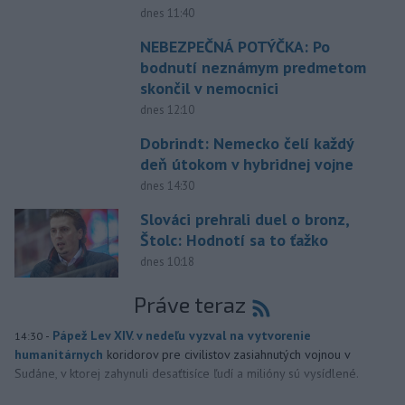
dnes 11:40
NEBEZPEČNÁ POTÝČKA: Po
bodnutí neznámym predmetom
skončil v nemocnici
dnes 12:10
Dobrindt: Nemecko čelí každý
deň útokom v hybridnej vojne
dnes 14:30
Slováci prehrali duel o bronz,
Štolc: Hodnotí sa to ťažko
dnes 10:18
Práve teraz
-
Pápež Lev XIV. v nedeľu vyzval na vytvorenie
14:30
humanitárnych
koridorov pre civilistov zasiahnutých vojnou v
Sudáne, v ktorej zahynuli desaťtisíce ľudí a milióny sú vysídlené.