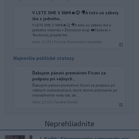
V LETE SME S VAMI🔥🙂 🎥A toto sú zábery
iba z jedného...
V LETE SME S VAMI🔥🙂 🎥A toto sú zábery iba z
jedného víkendu v Žilinskom kraji. ❤️Festival v
Terchovej, projekt Int...
dnes 12:03
|
Polícia Slovenskej republiky
Najnovšie politické statusy
Ďakujem pánovi premiérovi Ficovi za
podporu pri vážnych...
Ďakujem pánovi premiérovi Ficovi za podporu pri
vážnych rozhodnutiach, ktoré denne prijímame pri
manažmente vody tak, ab...
dnes 13:10
|
Taraba Tomáš
Neprehliadnite
J. Božik: Financovanie samospráv nie