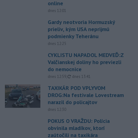
online
dnes 12:01
Gardy neotvoria Hormuzský
prieliv, kým USA neprijmú
podmienky Teheránu
dnes 12:25
CYKLISTU NAPADOL MEDVEĎ:Z
Valčianskej doliny ho previezli
do nemocnice
aktualizované
dnes 12:59
,
dnes 13:41
TAXIKÁR POD VPLYVOM
DROG:Na festivale Lovestream
narazil do policajtov
dnes 12:30
POKUS O VRAŽDU: Polícia
obvinila mladíkov, ktorí
zaútočili na taxikára