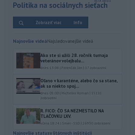
Politika na sociálnych sieťach
Zobraziť viac
Info
Najnovšie videá
Najsledovanejšie videá
Ako ste si užili 28. ročník turnaja
veteránov volejbalu...
dnes 13:08
|
Ferenčák Ján
|
17
zobrazení
Oľano v karanténe, alebo čo sa stane,
ak sa niekto spoj...
dnes 05:00
|
Michelko Roman
|
15191
zobrazení
R. FICO: ČO SA NEZMESTILO NA
TLAČOVKU LXV.
včera 18:24
|
Smer - SSD
|
26930
zobrazení
Najnovšie statusy štátnych inštitúcií