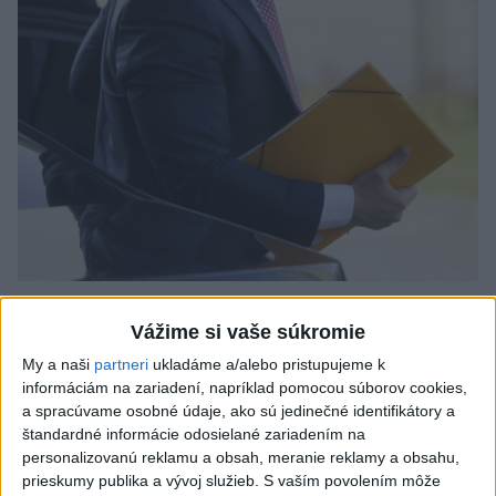
Odborník: Rozlišovanie medzi
Vážime si vaše súkromie
investíciami vás ochráni pred podvodmi
My a naši
partneri
ukladáme a/alebo pristupujeme k
Poukázal na to, že podvodníci prispôsobujú názvy produktov
informáciám na zariadení, napríklad pomocou súborov cookies,
aj príbehy tomu, čo práve priťahuje pozornosť.
a spracúvame osobné údaje, ako sú jedinečné identifikátory a
dnes 9:38
štandardné informácie odosielané zariadením na
personalizovanú reklamu a obsah, meranie reklamy a obsahu,
Slovensko
prieskumy publika a vývoj služieb.
S vaším povolením môže