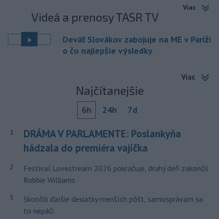
Viac
Videá a prenosy TASR TV
Deväť Slovákov zabojuje na ME v Paríži
o čo najlepšie výsledky
Viac
Najčítanejšie
6h
24h
7d
DRÁMA V PARLAMENTE: Poslankyňa
1
hádzala do premiéra vajíčka
2
Festival Lovestream 2026 pokračuje, druhý deň zakončil
Robbie Williams
3
Skončili ďalšie desiatky menších pôšt, samosprávam sa
to nepáči