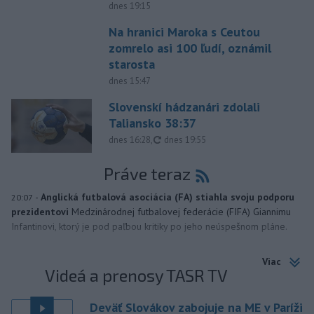
dnes 19:15
Na hranici Maroka s Ceutou
zomrelo asi 100 ľudí, oznámil
starosta
dnes 15:47
Slovenskí hádzanári zdolali
Taliansko 38:37
aktualizované
dnes 16:28
,
dnes 19:55
Práve teraz
-
Anglická futbalová asociácia (FA) stiahla svoju podporu
20:07
prezidentovi
Medzinárodnej futbalovej federácie (FIFA) Giannimu
Infantinovi, ktorý je pod paľbou kritiky po jeho neúspešnom pláne.
Viac
Videá a prenosy TASR TV
Deväť Slovákov zabojuje na ME v Paríži