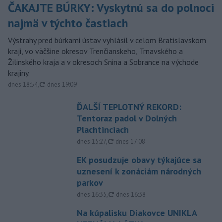
ČAKAJTE BÚRKY: Vyskytnú sa do polnoci
najmä v týchto častiach
Výstrahy pred búrkami ústav vyhlásil v celom Bratislavskom
kraji, vo väčšine okresov Trenčianskeho, Trnavského a
Žilinského kraja a v okresoch Snina a Sobrance na východe
krajiny.
aktualizované
dnes 18:54
,
dnes 19:09
ĎALŠÍ TEPLOTNÝ REKORD:
Tentoraz padol v Dolných
Plachtinciach
aktualizované
dnes 15:27
,
dnes 17:08
EK posudzuje obavy týkajúce sa
uznesení k zonáciám národných
parkov
aktualizované
dnes 16:35
,
dnes 16:38
Na kúpalisku Diakovce UNIKLA