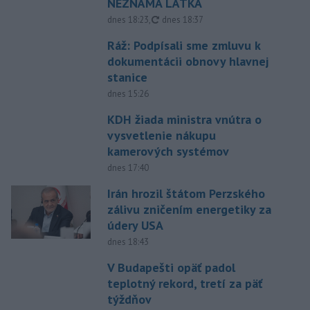
NEZNÁMA LÁTKA
aktualizované
dnes 18:23
,
dnes 18:37
Ráž: Podpísali sme zmluvu k
dokumentácii obnovy hlavnej
stanice
dnes 15:26
KDH žiada ministra vnútra o
vysvetlenie nákupu
kamerových systémov
dnes 17:40
Irán hrozil štátom Perzského
zálivu zničením energetiky za
údery USA
dnes 18:43
V Budapešti opäť padol
teplotný rekord, tretí za päť
týždňov