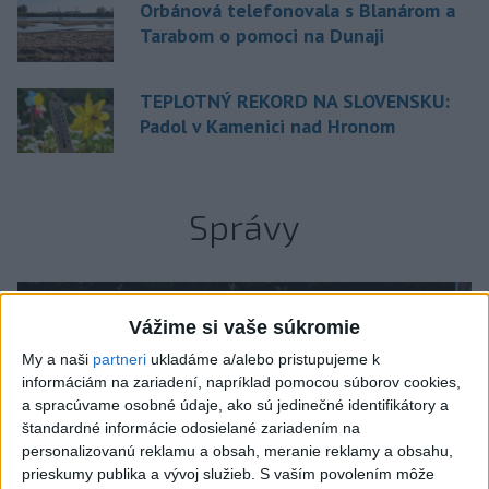
Orbánová telefonovala s Blanárom a
Tarabom o pomoci na Dunaji
TEPLOTNÝ REKORD NA SLOVENSKU:
Padol v Kamenici nad Hronom
Správy
Vážime si vaše súkromie
My a naši
partneri
ukladáme a/alebo pristupujeme k
informáciám na zariadení, napríklad pomocou súborov cookies,
a spracúvame osobné údaje, ako sú jedinečné identifikátory a
štandardné informácie odosielané zariadením na
personalizovanú reklamu a obsah, meranie reklamy a obsahu,
prieskumy publika a vývoj služieb.
S vaším povolením môže