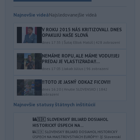
Najnovšie videá
Najsledovanejšie videá
V ROKU 2015 NÁS KRITIZOVALI. DNES
OPAKUJÚ NAŠE SLOVÁ
dnes 17:35
|
Šutaj Eštok Matúš
|
428
zobrazení
NEMÁME ROPU, ALE MÁME VODU‼️JEJ
PREDAJ JE VLASTIZRADA‼️...
dnes 17:05
|
Jakab Július
|
96
zobrazení
‼️TOTO JE JASNÝ ODKAZ FICOVI‼️
dnes 16:20
|
Hnutie SLOVENSKO
|
1842
zobrazení
Najnovšie statusy štátnych inštitúcií
🎱🇸🇰 SLOVENSKÝ BILIARD DOSIAHOL
HISTORICKÝ ÚSPECH NA ...
🎱🇸🇰 SLOVENSKÝ BILIARD DOSIAHOL HISTORICKÝ
ÚSPECH NA MAJSTROVSTVÁCH EURÓPY! 🥇 Slovenskí