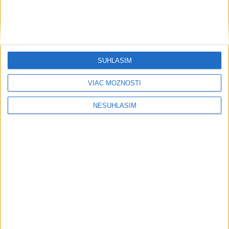
SÚHLASÍM
VIAC MOŽNOSTÍ
....
NESÚHLASÍM