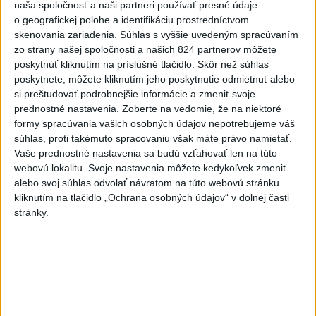
naša spoločnosť a naši partneri používať presné údaje
o geografickej polohe a identifikáciu prostredníctvom
skenovania zariadenia. Súhlas s vyššie uvedeným spracúvaním
zo strany našej spoločnosti a našich 824 partnerov môžete
poskytnúť kliknutím na príslušné tlačidlo. Skôr než súhlas
Na kúpalisku Diakovce UNIKLA
poskytnete, môžete kliknutím jeho poskytnutie odmietnuť alebo
si preštudovať podrobnejšie informácie a zmeniť svoje
NEZNÁMA LÁTKA
prednostné nastavenia.
Zoberte na vedomie, že na niektoré
formy spracúvania vašich osobných údajov nepotrebujeme váš
Počas kúpania boli viaceré osoby vystavené kontaktu s
súhlas, proti takémuto spracovaniu však máte právo namietať.
neznámou látkou, ktorá u nich vyvolala zdravotné ťažkosti.
Vaše prednostné nastavenia sa budú vzťahovať len na túto
aktualizované
dnes 18:23
,
dnes 18:37
webovú lokalitu. Svoje nastavenia môžete kedykoľvek zmeniť
alebo svoj súhlas odvolať návratom na túto webovú stránku
Slovensko
kliknutím na tlačidlo „Ochrana osobných údajov“ v dolnej časti
stránky.
ŽSK: VšZP znevýhodnila krajské
nemocnice v porovnaní so
súkromnými
dnes 17:57
KDH žiada ministra vnútra o vysvetlenie nákupu kamerových
systémov