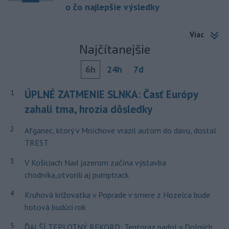
o čo najlepšie výsledky
Viac
Najčítanejšie
6h
24h
7d
ÚPLNÉ ZATMENIE SLNKA: Časť Európy
1
zahalí tma, hrozia dôsledky
2
Afganec, ktorý v Mníchove vrazil autom do davu, dostal
TREST
3
V Košiciach Nad jazerom začína výstavba
chodníka,otvorili aj pumptrack
4
Kruhová križovatka v Poprade v smere z Hozelca bude
hotová budúci rok
5
ĎALŠÍ TEPLOTNÝ REKORD: Tentoraz padol v Dolných