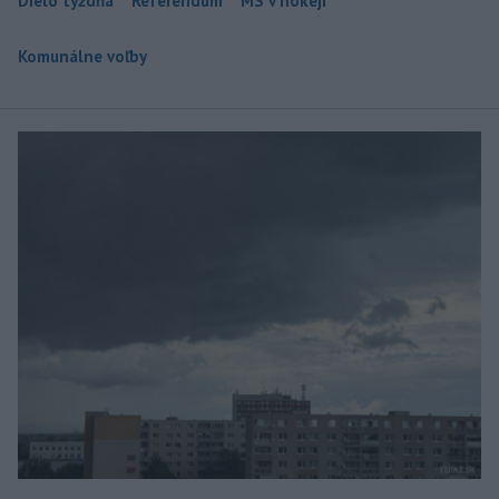
Dielo týždňa
Referendum
MS v hokeji
Komunálne voľby