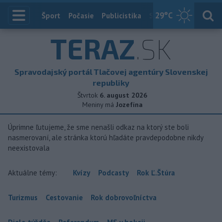
29
°C
Index
Šport
Počasie
Publicistika
Slovensko
Zahranič
TERAZ
.SK
Spravodajský portál Tlačovej agentúry Slovenskej
republiky
Štvrtok
6. august 2026
Meniny má
Jozefína
Úprimne ľutujeme, že sme nenašli odkaz na ktorý ste boli
nasmerovaní, ale stránka ktorú hľadáte pravdepodobne nikdy
neexistovala
Aktuálne témy:
Kvízy
Podcasty
Rok Ľ.Štúra
Turizmus
Cestovanie
Rok dobrovoľníctva