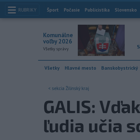
RUBRIKY
Index
Šport
Počasie
Publicistika
Slovensko
Komunálne
voľby 2026
S
Všetky správy
Všetky
Hlavné mesto
Banskobystrický
< sekcia
Žilinský kraj
GALIS: Vďak
ľudia učia s