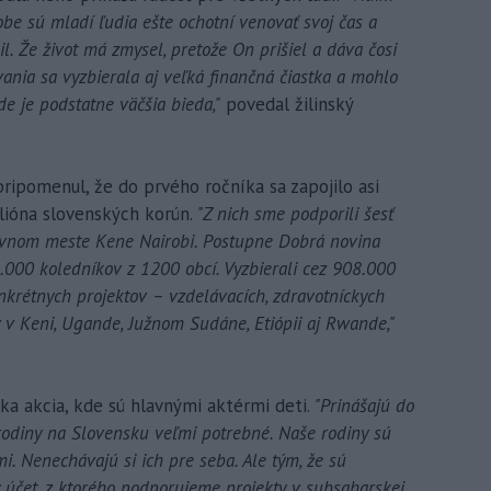
be sú mladí ľudia ešte ochotní venovať svoj čas a
l. Že život má zmysel, pretože On prišiel a dáva čosi
vania sa vyzbierala aj veľká finančná čiastka a mohlo
e je podstatne väčšia bieda,"
povedal žilinský
pripomenul, že do prvého ročníka sa zapojilo asi
lióna slovenských korún.
"Z nich sme podporili šesť
lavnom meste Kene Nairobi. Postupne Dobrá novina
6.000 koledníkov z 1200 obcí. Vyzbierali cez 908.000
nkrétnych projektov – vzdelávacích, zdravotníckych
y v Keni, Ugande, Južnom Sudáne, Etiópii aj Rwande,"
ka akcia, kde sú hlavnými aktérmi deti.
"Prinášajú do
 rodiny na Slovensku veľmi potrebné. Naše rodiny sú
i. Nenechávajú si ich pre seba. Ale tým, že sú
ý účet, z ktorého podporujeme projekty v subsaharskej