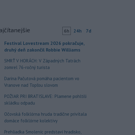
ajčítanejšie
6h
24h
7d
Festival Lovestream 2026 pokračuje,
druhý deň zakončil Robbie Williams
SMRŤ V HORÁCH: V Západných Tatrách
zomrel 76-ročný turista
Darina Pačutová pomáha pacientom vo
Vranove nad Topľou slovom
POŽIAR PRI BRATISLAVE: Plamene pohltili
skládku odpadu
Očovská folklórna hruda tradične privítala
domáce folklórne kolektívy
Prehliadka Smoleníc predstaví hradisko,