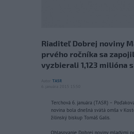
Riaditeľ Dobrej noviny M
prvého ročníka sa zapoji
vyzbierali 1,123 milióna
Autor
TASR
6. januára 2015 15:50
Terchová 6. januára (TASR) – Poďakov
novina bola dnešná svätá omša v Kosto
žilinský biskup Tomáš Galis.
Ohlasovanie Dobrej noviny mladými po