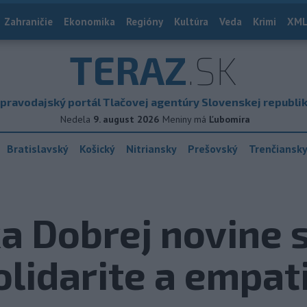
Zahraničie
Ekonomika
Regióny
Kultúra
Veda
Krimi
XML
TERAZ
.SK
pravodajský portál Tlačovej agentúry Slovenskej republi
Nedela
9. august 2026
Meniny má
Ľubomíra
Bratislavský
Košický
Nitriansky
Prešovský
Trenčiansk
a Dobrej novine 
olidarite a empati