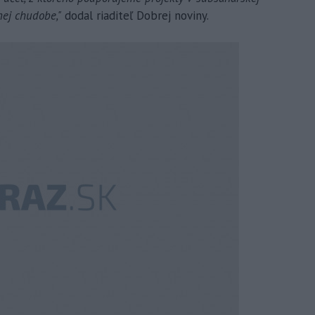
mnej chudobe,"
dodal riaditeľ Dobrej noviny.