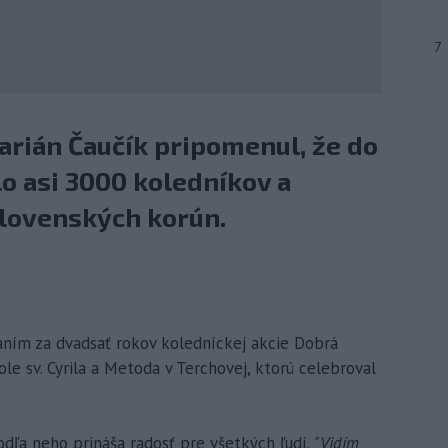
7
arián Čaučík pripomenul, že do
lo asi 3000 koledníkov a
 slovenských korún.
aním za dvadsať rokov koledníckej akcie Dobrá
le sv. Cyrila a Metoda v Terchovej, ktorú celebroval
dľa neho prináša radosť pre všetkých ľudí.
"Vidím