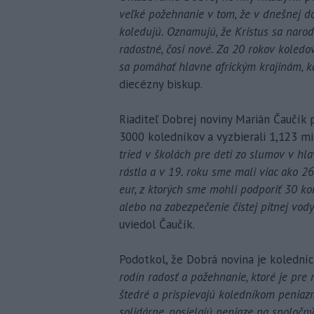
veľké požehnanie v tom, že v dnešnej do
koledujú. Oznamujú, že Kristus sa narodi
radostné, čosi nové. Za 20 rokov koledo
sa pomáhať hlavne africkým krajinám, kd
diecézny biskup.
Riaditeľ Dobrej noviny Marián Čaučík 
3000 koledníkov a vyzbierali 1,123 mi
tried v školách pre deti zo slumov v h
rástla a v 19. roku sme mali viac ako 2
eur, z ktorých sme mohli podporiť 30 ko
alebo na zabezpečenie čistej pitnej vod
uviedol Čaučík.
Podotkol, že Dobrá novina je koledníc
rodín radosť a požehnanie, ktoré je pre
štedré a prispievajú koledníkom peniazm
solidárne, posielajú peniaze na spoločn