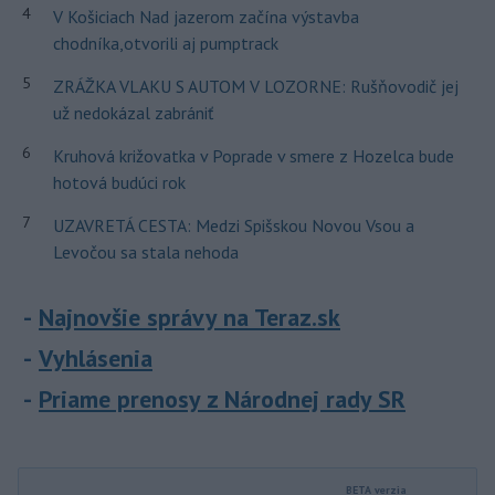
4
V Košiciach Nad jazerom začína výstavba
chodníka,otvorili aj pumptrack
5
ZRÁŽKA VLAKU S AUTOM V LOZORNE: Rušňovodič jej
už nedokázal zabrániť
6
Kruhová križovatka v Poprade v smere z Hozelca bude
hotová budúci rok
7
UZAVRETÁ CESTA: Medzi Spišskou Novou Vsou a
Levočou sa stala nehoda
Najnovšie správy na Teraz.sk
Vyhlásenia
Priame prenosy z Národnej rady SR