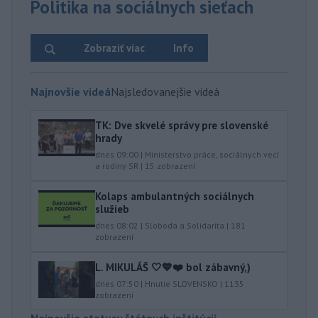
Politika na sociálnych sieťach
Zobraziť viac
Info
Najnovšie videá
Najsledovanejšie videá
TK: Dve skvelé správy pre slovenské
hrady
dnes 09:00
|
Ministerstvo práce, sociálnych vecí
a rodiny SR
|
15
zobrazení
Kolaps ambulantných sociálnych
služieb
dnes 08:02
|
Sloboda a Solidarita
|
181
zobrazení
L. MIKULÁŠ 🤍💙❤️ bol zábavný,)
dnes 07:50
|
Hnutie SLOVENSKO
|
1135
zobrazení