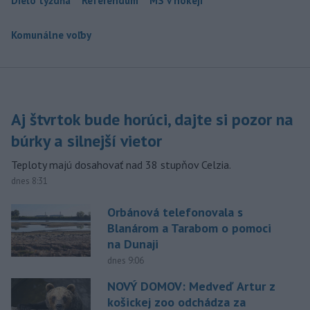
Dielo týždňa
Referendum
MS v hokeji
Komunálne voľby
Aj štvrtok bude horúci, dajte si pozor na
búrky a silnejší vietor
Teploty majú dosahovať nad 38 stupňov Celzia.
dnes 8:31
Orbánová telefonovala s
Blanárom a Tarabom o pomoci
na Dunaji
dnes 9:06
NOVÝ DOMOV: Medveď Artur z
košickej zoo odchádza za