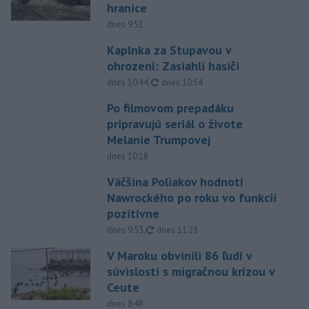
hranice
dnes 9:51
Kaplnka za Stupavou v
ohrození: Zasiahli hasiči
aktualizované
dnes 10:44
,
dnes 10:54
Po filmovom prepadáku
pripravujú seriál o živote
Melanie Trumpovej
dnes 10:18
Väčšina Poliakov hodnotí
Nawrockého po roku vo funkcii
pozitívne
aktualizované
dnes 9:53
,
dnes 11:23
V Maroku obvinili 86 ľudí v
súvislosti s migračnou krízou v
Ceute
dnes 8:48