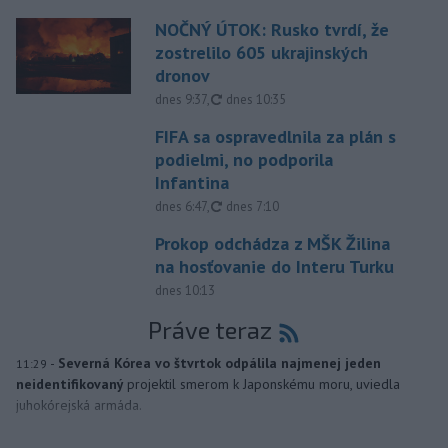
NOČNÝ ÚTOK: Rusko tvrdí, že
zostrelilo 605 ukrajinských
dronov
aktualizované
dnes 9:37
,
dnes 10:35
FIFA sa ospravedlnila za plán s
podielmi, no podporila
Infantina
aktualizované
dnes 6:47
,
dnes 7:10
Prokop odchádza z MŠK Žilina
na hosťovanie do Interu Turku
dnes 10:13
Práve teraz
-
Severná Kórea vo štvrtok odpálila najmenej jeden
11:29
neidentifikovaný
projektil smerom k Japonskému moru, uviedla
juhokórejská armáda.