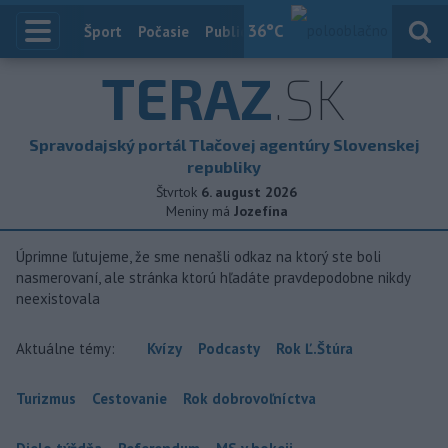
36
°C
Index
Šport
Počasie
Publicistika
Slovensko
Zahranič
TERAZ
.SK
Spravodajský portál Tlačovej agentúry Slovenskej
republiky
Štvrtok
6. august 2026
Meniny má
Jozefína
Úprimne ľutujeme, že sme nenašli odkaz na ktorý ste boli
nasmerovaní, ale stránka ktorú hľadáte pravdepodobne nikdy
neexistovala
Aktuálne témy:
Kvízy
Podcasty
Rok Ľ.Štúra
Turizmus
Cestovanie
Rok dobrovoľníctva