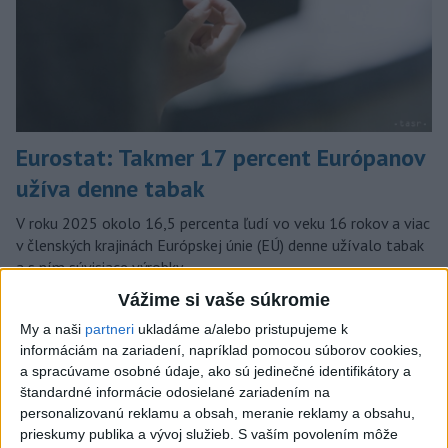
Eurostat: Takmer 17 percent Európanov
užíva denne tabak
V roku 2025 okolo 16,5 percenta ľudí vo veku 16 rokov a viac
v členských krajinách Európskej únie (EÚ) denne užívalo tabak
a s ním súvisiace výrobky.
dnes 7:18
Vážime si vaše súkromie
My a naši
partneri
ukladáme a/alebo pristupujeme k
Slovensko
informáciám na zariadení, napríklad pomocou súborov cookies,
a spracúvame osobné údaje, ako sú jedinečné identifikátory a
SKSaPA žiada kompenzáciu pre
štandardné informácie odosielané zariadením na
sestry v ADOS pre sťažené
personalizovanú reklamu a obsah, meranie reklamy a obsahu,
podmienky
prieskumy publika a vývoj služieb.
S vaším povolením môže