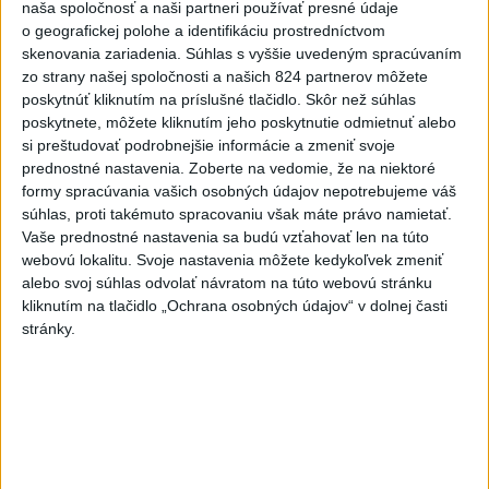
dnes 11:28
naša spoločnosť a naši partneri používať presné údaje
o geografickej polohe a identifikáciu prostredníctvom
SNS vyzýva T. Tarabu, aby navrhol zrušenie uznesení k
skenovania zariadenia. Súhlas s vyššie uvedeným spracúvaním
zonáciám
zo strany našej spoločnosti a našich 824 partnerov môžete
poskytnúť kliknutím na príslušné tlačidlo. Skôr než súhlas
Kuffa: Bude potrebné vo väčšej miere budovať vodozádržné
poskytnete, môžete kliknutím jeho poskytnutie odmietnuť alebo
opatrenia
si preštudovať podrobnejšie informácie a zmeniť svoje
prednostné nastavenia.
Zoberte na vedomie, že na niektoré
V. Križo: Výzvou reformy sú školy, ktoré nie sú na ňu
formy spracúvania vašich osobných údajov nepotrebujeme váš
pripravené
súhlas, proti takémuto spracovaniu však máte právo namietať.
Vaše prednostné nastavenia sa budú vzťahovať len na túto
Zahraničie
webovú lokalitu. Svoje nastavenia môžete kedykoľvek zmeniť
alebo svoj súhlas odvolať návratom na túto webovú stránku
Väčšina Poliakov hodnotí
kliknutím na tlačidlo „Ochrana osobných údajov“ v dolnej časti
Nawrockého po roku vo funkcii
stránky.
pozitívne
aktualizované
dnes 9:53
,
dnes 11:23
Poľsko začalo prípravy na návštevu pápeža Leva XIV. v roku
2028