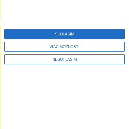
PYTLIAKOV: Zaistila aj nelegálne
zbrane
VIDEO: PÁTRANIE PO CHLAPCOVI SA
SKONČILO: Našli ho živého
SÚHLASÍM
VIAC MOŽNOSTÍ
Publicistika
NESÚHLASÍM
....
....