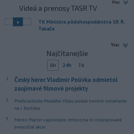
Viac
Videá a prenosy TASR TV
TK Ministra pôdohospodárstva SR R.
Takača
Viac
Najčítanejšie
6h
24h
7d
Český herec Vladimír Polívka odmietol
1
zaujímavé filmové projekty
2
Predstavitelia Mladého Hlasu podali trestné oznámenie
na I. Korčoka
3
Mesto Martin vypovedalo zmluvy na tri rozpracované
investičné akcie