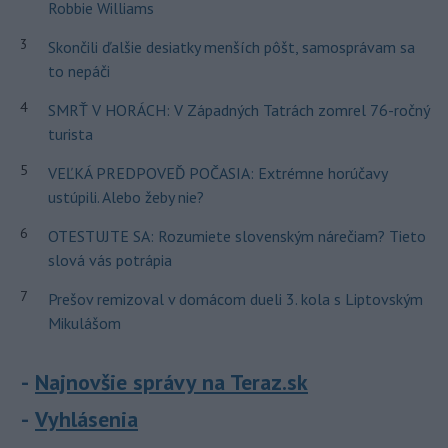
Robbie Williams
3
Skončili ďalšie desiatky menších pôšt, samosprávam sa
to nepáči
4
SMRŤ V HORÁCH: V Západných Tatrách zomrel 76-ročný
turista
5
VEĽKÁ PREDPOVEĎ POČASIA: Extrémne horúčavy
ustúpili. Alebo žeby nie?
6
OTESTUJTE SA: Rozumiete slovenským nárečiam? Tieto
slová vás potrápia
7
Prešov remizoval v domácom dueli 3. kola s Liptovským
Mikulášom
Najnovšie správy na Teraz.sk
Vyhlásenia