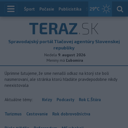
29
°C
Index
Šport
Počasie
Publicistika
Slovensko
Zahranič
TERAZ
.SK
Spravodajský portál Tlačovej agentúry Slovenskej
republiky
Nedela
9. august 2026
Meniny má
Ľubomíra
Úprimne ľutujeme, že sme nenašli odkaz na ktorý ste boli
nasmerovaní, ale stránka ktorú hľadáte pravdepodobne nikdy
neexistovala
Aktuálne témy:
Kvízy
Podcasty
Rok Ľ.Štúra
Turizmus
Cestovanie
Rok dobrovoľníctva