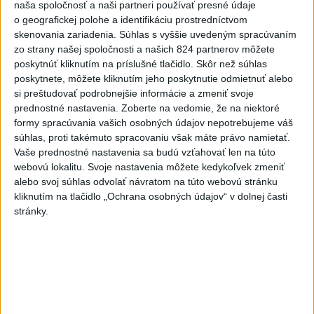
naša spoločnosť a naši partneri používať presné údaje
Kandidovať môžu aj nezávislí,
o geografickej polohe a identifikáciu prostredníctvom
potrebujú vyzbierať podpisy od
skenovania zariadenia. Súhlas s vyššie uvedeným spracúvaním
občanov
zo strany našej spoločnosti a našich 824 partnerov môžete
dnes 11:30
poskytnúť kliknutím na príslušné tlačidlo. Skôr než súhlas
poskytnete, môžete kliknutím jeho poskytnutie odmietnuť alebo
Slovenskí hasiči naďalej pokračujú vo svojom nasadení vo
si preštudovať podrobnejšie informácie a zmeniť svoje
Francúzsku
prednostné nastavenia.
Zoberte na vedomie, že na niektoré
formy spracúvania vašich osobných údajov nepotrebujeme váš
V prípade únosu študentky Sone majú odznieť záverečné reči
súhlas, proti takémuto spracovaniu však máte právo namietať.
Vaše prednostné nastavenia sa budú vzťahovať len na túto
webovú lokalitu. Svoje nastavenia môžete kedykoľvek zmeniť
Peniaze z nástroja SAFE by Slovensko mohlo splácať
alebo svoj súhlas odvolať návratom na túto webovú stránku
desiatky rokov
kliknutím na tlačidlo „Ochrana osobných údajov“ v dolnej časti
stránky.
Zahraničie
Na letisku v Sydney sa takmer zrazili
dve lietadlá
dnes 10:36