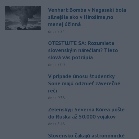
Venhart:Bomba v Nagasaki bola
silnejšia ako v Hirošime,no
menej účinná
dnes 8:24
OTESTUJTE SA: Rozumiete
slovenským nárečiam? Tieto
slová vás potrápia
dnes 7:00
V prípade únosu študentky
Sone majú odznieť záverečné
reči
dnes 9:36
Zelenskyj: Severná Kórea pošle
do Ruska až 50.000 vojakov
dnes 8:46
Slovensko čakajú astronomické