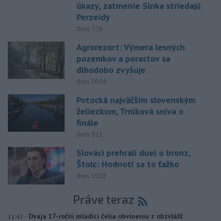
úkazy, zatmenie Slnka striedajú
Perzeidy
dnes 7:36
Agrorezort: Výmera lesných
pozemkov a porastov sa
dlhodobo zvyšuje
dnes 10:24
Potocká najväčším slovenským
želiezkom, Trníková sníva o
finále
dnes 9:11
Slováci prehrali duel o bronz,
Štolc: Hodnotí sa to ťažko
dnes 10:18
Práve teraz
-
Dvaja 17-roční mladíci čelia obvineniu z obzvlášť
11:42