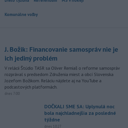
Dielo týždňa
Referendum
MS v hokeji
Komunálne voľby
J. Božik: Financovanie samospráv nie je
ich jediný problém
V relácii Štúdio TASR sa Oliver Remiaš o reforme samospráv
rozprával s predsedom Združenia miest a obcí Slovenska
Jozefom Božikom. Reláciu nájdete aj na YouTube a
podcastových platformách.
dnes 7:00
DOČKALI SME SA: Uplynulá noc
bola najchladnejšia za posledné
týždne
dnes 10:27