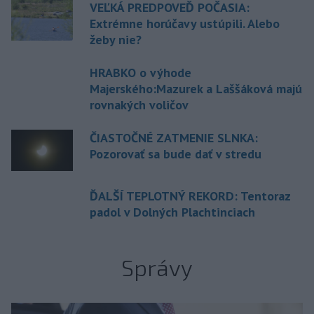
VEĽKÁ PREDPOVEĎ POČASIA:
Extrémne horúčavy ustúpili. Alebo
žeby nie?
HRABKO o výhode
Majerského:Mazurek a Laššáková majú
rovnakých voličov
ČIASTOČNÉ ZATMENIE SLNKA:
Pozorovať sa bude dať v stredu
ĎALŠÍ TEPLOTNÝ REKORD: Tentoraz
padol v Dolných Plachtinciach
Správy