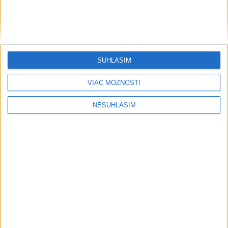
SÚHLASÍM
VIAC MOŽNOSTÍ
NESÚHLASÍM
....