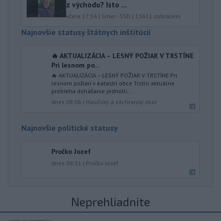
z východu? Isto ...
včera 17:56
|
Smer - SSD
|
13611
zobrazení
Najnovšie statusy štátnych inštitúcií
🔥 AKTUALIZÁCIA – LESNÝ POŽIAR V TRSTÍNE
Pri lesnom po...
🔥 AKTUALIZÁCIA – LESNÝ POŽIAR V TRSTÍNE Pri
lesnom požiari v katastri obce Trstín aktuálne
prebieha dohášanie jednotli...
dnes 09:06
|
Hasičský a záchranný zbor
Najnovšie politické statusy
Pročko Jozef
dnes 09:31
|
Pročko Jozef
Neprehliadnite