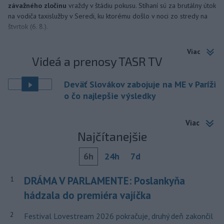
závažného zločinu
vraždy v štádiu pokusu. Stíhaní sú za brutálny útok
na vodiča taxislužby v Seredi, ku ktorému došlo v noci zo stredy na
štvrtok (6. 8.).
Viac
Videá a prenosy TASR TV
Deväť Slovákov zabojuje na ME v Paríži
o čo najlepšie výsledky
Viac
Najčítanejšie
6h
24h
7d
DRÁMA V PARLAMENTE: Poslankyňa
1
hádzala do premiéra vajíčka
2
Festival Lovestream 2026 pokračuje, druhý deň zakončil