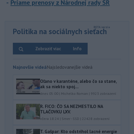
Priame prenosy z Národnej rady SR
Politika na sociálnych sieťach
Zobraziť viac
Info
Najnovšie videá
Najsledovanejšie videá
Oľano v karanténe, alebo čo sa stane,
ak sa niekto spoj...
dnes 05:00
|
Michelko Roman
|
9923
zobrazení
R. FICO: ČO SA NEZMESTILO NA
TLAČOVKU LXV.
včera 18:24
|
Smer - SSD
|
22428
zobrazení
T. Gašpar: Kto odstrihol lacné energie