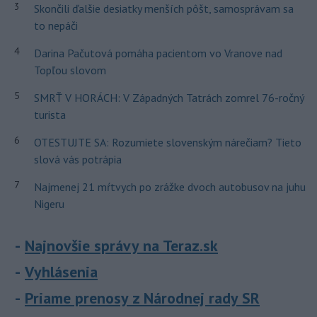
3
Skončili ďalšie desiatky menších pôšt, samosprávam sa
to nepáči
4
Darina Pačutová pomáha pacientom vo Vranove nad
Topľou slovom
5
SMRŤ V HORÁCH: V Západných Tatrách zomrel 76-ročný
turista
6
OTESTUJTE SA: Rozumiete slovenským nárečiam? Tieto
slová vás potrápia
7
Najmenej 21 mŕtvych po zrážke dvoch autobusov na juhu
Nigeru
Najnovšie správy na Teraz.sk
Vyhlásenia
Priame prenosy z Národnej rady SR