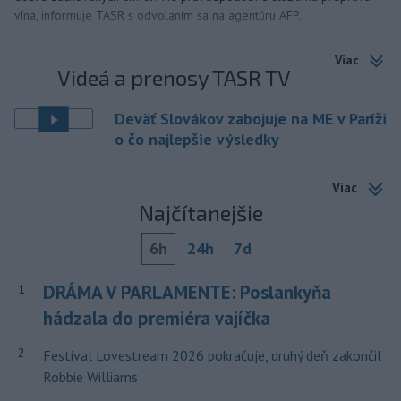
vína, informuje TASR s odvolaním sa na agentúru AFP.
Viac
Videá a prenosy TASR TV
Deväť Slovákov zabojuje na ME v Paríži
o čo najlepšie výsledky
Viac
Najčítanejšie
6h
24h
7d
DRÁMA V PARLAMENTE: Poslankyňa
1
hádzala do premiéra vajíčka
2
Festival Lovestream 2026 pokračuje, druhý deň zakončil
Robbie Williams