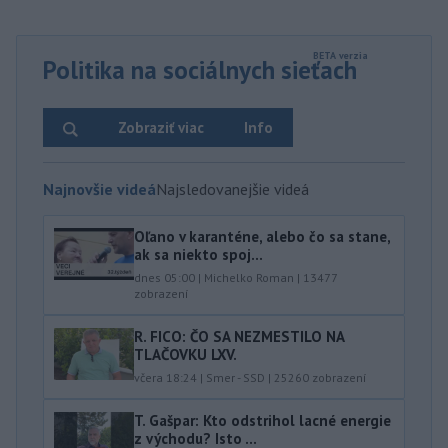
Politika na sociálnych sieťach
Zobraziť viac
Info
Najnovšie videá
Najsledovanejšie videá
Oľano v karanténe, alebo čo sa stane,
ak sa niekto spoj...
dnes 05:00
|
Michelko Roman
|
13477
zobrazení
R. FICO: ČO SA NEZMESTILO NA
TLAČOVKU LXV.
včera 18:24
|
Smer - SSD
|
25260
zobrazení
T. Gašpar: Kto odstrihol lacné energie
z východu? Isto ...