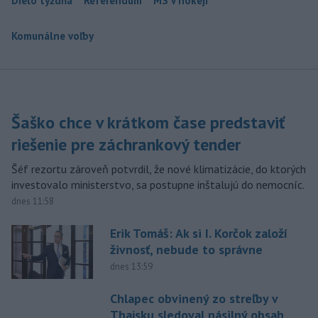
Dielo týždňa
Referendum
MS v hokeji
Komunálne voľby
Šaško chce v krátkom čase predstaviť
riešenie pre záchrankový tender
Šéf rezortu zároveň potvrdil, že nové klimatizácie, do ktorých
investovalo ministerstvo, sa postupne inštalujú do nemocníc.
dnes 11:58
Erik Tomáš: Ak si I. Korčok založí
živnosť, nebude to správne
dnes 13:59
Chlapec obvinený zo streľby v
Thajsku sledoval násilný obsah