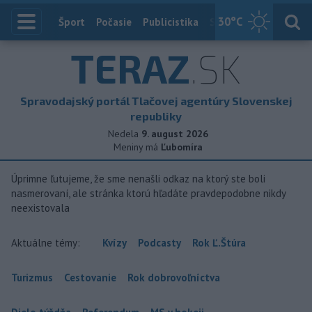
30
°C
Index
Šport
Počasie
Publicistika
Slovensko
Zahranič
TERAZ
.SK
Spravodajský portál Tlačovej agentúry Slovenskej
republiky
Nedela
9. august 2026
Meniny má
Ľubomíra
Úprimne ľutujeme, že sme nenašli odkaz na ktorý ste boli
nasmerovaní, ale stránka ktorú hľadáte pravdepodobne nikdy
neexistovala
Aktuálne témy:
Kvízy
Podcasty
Rok Ľ.Štúra
Turizmus
Cestovanie
Rok dobrovoľníctva