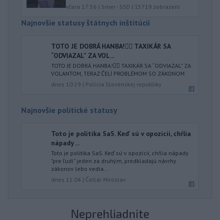
včera 17:56
|
Smer - SSD
|
15719
zobrazení
Najnovšie statusy štátnych inštitúcií
TOTO JE DOBRÁ HANBA!🤦‍♂️ TAXIKÁR SA
“ODVIAZAL” ZA VOL...
TOTO JE DOBRÁ HANBA!🤦‍♂️ TAXIKÁR SA “ODVIAZAL” ZA
VOLANTOM, TERAZ ČELÍ PROBLÉMOM SO ZÁKONOM
dnes 10:29
|
Polícia Slovenskej republiky
Najnovšie politické statusy
Toto je politika SaS. Keď sú v opozícii, chŕlia
nápady ...
Toto je politika SaS. Keď sú v opozícii, chŕlia nápady
"pre ľudí" jeden za druhým, predkladajú návrhy
zákonov lebo vedia...
dnes 11:04
|
Čellár Miroslav
Neprehliadnite