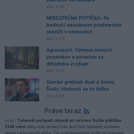
dnes 11:40
NEBEZPEČNÁ POTÝČKA: Po
bodnutí neznámym predmetom
skončil v nemocnici
dnes 12:10
Agrorezort: Výmera lesných
pozemkov a porastov sa
dlhodobo zvyšuje
dnes 10:24
Slováci prehrali duel o bronz,
Štolc: Hodnotí sa to ťažko
dnes 10:18
Práve teraz
-
Talianski potápači objavili pri ostrove Sicília približne
14:01
2100 rokov
starý vrak rímskej lode, ktorý bol naplnený stovkami
dobre zachovaných amfor. Tie pravdepodobne slúžili na prepravu