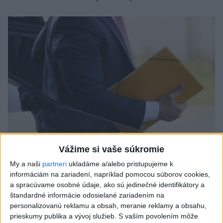
Vážime si vaše súkromie
Odborník: Rozlišovanie medzi
My a naši
partneri
ukladáme a/alebo pristupujeme k
investíciami vás ochráni pred podvodmi
informáciám na zariadení, napríklad pomocou súborov cookies,
a spracúvame osobné údaje, ako sú jedinečné identifikátory a
Poukázal na to, že podvodníci prispôsobujú názvy produktov
štandardné informácie odosielané zariadením na
aj príbehy tomu, čo práve priťahuje pozornosť.
personalizovanú reklamu a obsah, meranie reklamy a obsahu,
dnes 9:38
prieskumy publika a vývoj služieb.
S vaším povolením môže