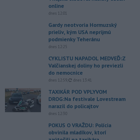
online
dnes 12:01
Gardy neotvoria Hormuzský
prieliv, kým USA neprijmú
podmienky Teheránu
dnes 12:25
CYKLISTU NAPADOL MEDVEĎ:Z
Valčianskej doliny ho previezli
do nemocnice
aktualizované
dnes 12:59
,
dnes 13:41
TAXIKÁR POD VPLYVOM
DROG:Na festivale Lovestream
narazil do policajtov
dnes 12:30
POKUS O VRAŽDU: Polícia
obvinila mladíkov, ktorí
zaútočili na taxikára