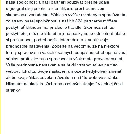
naša spoločnosť a naši partneri používať presné údaje
Slovensko
o geografickej polohe a identifikáciu prostredníctvom
skenovania zariadenia. Súhlas s vyššie uvedeným spracúvaním
Erik Tomáš: Ak si I. Korčok založí
zo strany našej spoločnosti a našich 824 partnerov môžete
živnosť, nebude to správne
poskytnúť kliknutím na príslušné tlačidlo. Skôr než súhlas
poskytnete, môžete kliknutím jeho poskytnutie odmietnuť alebo
dnes 13:59
si preštudovať podrobnejšie informácie a zmeniť svoje
prednostné nastavenia.
Zoberte na vedomie, že na niektoré
formy spracúvania vašich osobných údajov nepotrebujeme váš
Aktuálne je dočasne zatvorených 63 pôšt, všetky majú
súhlas, proti takémuto spracovaniu však máte právo namietať.
otvoriť do 30.9.
Vaše prednostné nastavenia sa budú vzťahovať len na túto
webovú lokalitu. Svoje nastavenia môžete kedykoľvek zmeniť
Šaško chce v krátkom čase predstaviť riešenie pre
alebo svoj súhlas odvolať návratom na túto webovú stránku
záchrankový tender
kliknutím na tlačidlo „Ochrana osobných údajov“ v dolnej časti
stránky.
Kandidovať môžu aj nezávislí, potrebujú vyzbierať podpisy od
občanov
Zahraničie
Pri pobreží Sicílie objavili vrak
rímskej lode