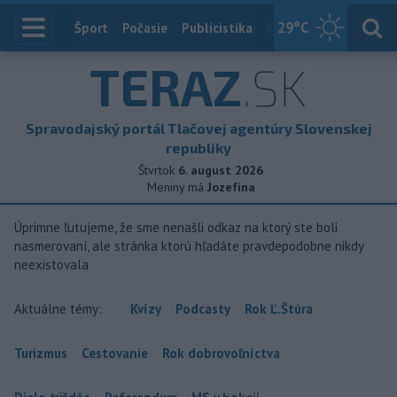
29
°C
Index
Šport
Počasie
Publicistika
Slovensko
Zahranič
TERAZ
.SK
Spravodajský portál Tlačovej agentúry Slovenskej
republiky
Štvrtok
6. august 2026
Meniny má
Jozefína
Úprimne ľutujeme, že sme nenašli odkaz na ktorý ste boli
nasmerovaní, ale stránka ktorú hľadáte pravdepodobne nikdy
neexistovala
Aktuálne témy:
Kvízy
Podcasty
Rok Ľ.Štúra
Turizmus
Cestovanie
Rok dobrovoľníctva