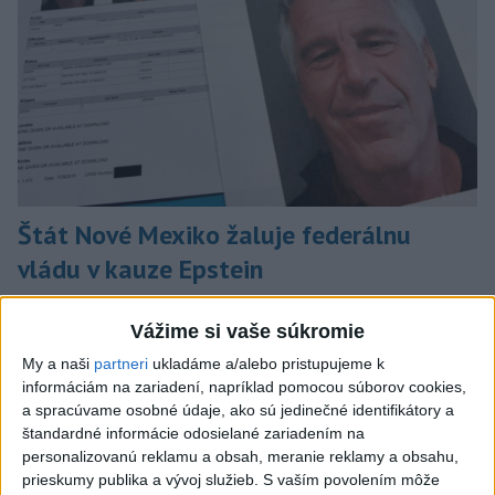
Štát Nové Mexiko žaluje federálnu
vládu v kauze Epstein
Tvrdí, že federálne úrady mu bránia vo vyšetrovaní sexuálnych
Vážime si vaše súkromie
trestných činov odsúdeného sexuálneho delikventa Jeffreyho
Epsteina spáchané na jeho ranči v tomto štáte.
My a naši
partneri
ukladáme a/alebo pristupujeme k
dnes 6:06
informáciám na zariadení, napríklad pomocou súborov cookies,
a spracúvame osobné údaje, ako sú jedinečné identifikátory a
Slovensko
štandardné informácie odosielané zariadením na
personalizovanú reklamu a obsah, meranie reklamy a obsahu,
Filip Kuffa tvrdí, že eurokomisia mu
prieskumy publika a vývoj služieb.
S vaším povolením môže