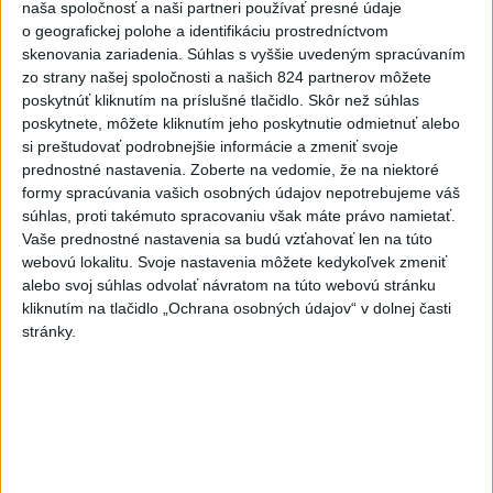
dala za pravdu pri zonácii
naša spoločnosť a naši partneri používať presné údaje
o geografickej polohe a identifikáciu prostredníctvom
včera 22:53
skenovania zariadenia. Súhlas s vyššie uvedeným spracúvaním
zo strany našej spoločnosti a našich 824 partnerov môžete
poskytnúť kliknutím na príslušné tlačidlo. Skôr než súhlas
T. Taraba: SR pomáha Maďarsku s vodou aj napriek tomu, že
poskytnete, môžete kliknutím jeho poskytnutie odmietnuť alebo
je jej málo
si preštudovať podrobnejšie informácie a zmeniť svoje
prednostné nastavenia.
Zoberte na vedomie, že na niektoré
SLOVENSKÍ POLICAJTI V CHORVÁTSKU: Pomáhali i pri
formy spracúvania vašich osobných údajov nepotrebujeme váš
podvode s ubytovaním
súhlas, proti takémuto spracovaniu však máte právo namietať.
Vaše prednostné nastavenia sa budú vzťahovať len na túto
MV odmieta tvrdenia PS o údajnom nasadení ruského
webovú lokalitu. Svoje nastavenia môžete kedykoľvek zmeniť
sledovacieho systému
alebo svoj súhlas odvolať návratom na túto webovú stránku
kliknutím na tlačidlo „Ochrana osobných údajov“ v dolnej časti
Zahraničie
stránky.
Pazeškiján: Komunikácia s najvyšším
vodcom je momentálne veľmi
náročná
dnes 6:35
Rubio prijal vo Washingtone nového šéfa britskej diplomacie