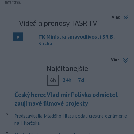
Infantina.
Viac
Videá a prenosy TASR TV
TK Ministra spravodlivosti SR B.
Suska
Viac
Najčítanejšie
6h
24h
7d
Český herec Vladimír Polívka odmietol
1
zaujímavé filmové projekty
2
Predstavitelia Mladého Hlasu podali trestné oznámenie
na I. Korčoka
3