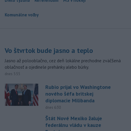
Dielo týždňa
Referendum
MS v hokeji
Komunálne voľby
Vo štvrtok bude jasno a teplo
Jasno až polooblačno, cez deň lokálne prechodne zväčšená
oblačnosť a ojedinele prehánky alebo búrky.
dnes 5:55
Rubio prijal vo Washingtone
nového šéfa britskej
diplomacie Milibanda
dnes 6:30
Štát Nové Mexiko žaluje
federálnu vládu v kauze