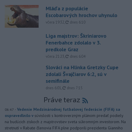
Mláďa z populácie
Escobarových hrochov uhynulo
aktualizované
včera 19:32
,
dnes 6:10
Liga majstrov: Škriniarovo
Fenerbahce zdolalo v 3.
predkole Graz
aktualizované
včera 21:23
,
dnes 6:04
Slováci na Hlinka Gretzky Cupe
zdolali Švajčiarov 6:2, sú v
semifinále
aktualizované
dnes 6:01
,
dnes 7:15
Práve teraz
-
Vedenie Medzinárodnej futbalovej federácie (FIFA) sa
06:47
ospravedlnilo v
súvislosti s kontroverzným plánom predať podiely
na budúcich ziskoch z majstrovstiev sveta súkromným investorom. Na
stretnutí v Rabate členovia FIFA plne podporili prezidenta Gianniho