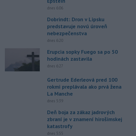
Epstein
dnes 6:06
Dobrindt: Dron v Lipsku
predstavuje novú úroveň
nebezpečenstva
dnes 6:20
Erupcia sopky Fuego sa po 50
hodinách zastavila
dnes 6:27
Gertrude Ederleová pred 100
rokmi preplávala ako prvá žena
La Manche
dnes 5:39
Deň boja za zákaz jadrových
zbraní je v znamení hirošimskej
katastrofy
dnes 5:55