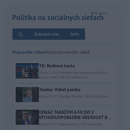
Politika na sociálnych sieťach
Zobraziť viac
Info
Najnovšie videá
Najsledovanejšie videá
TK: Rodinná karta
včera 21:50
|
Ministerstvo práce, sociálnych
vecí a rodiny SR
|
31
zobrazení
Taraba: Vidieť paniku
včera 19:32
|
Taraba Tomáš
|
1816
zobrazení
ODKAZ TAKÁČOVI A FICOVI Z
VÝCHODU‼️PORAZÍME VÁS‼️DOSŤ B...
včera 19:27
|
Jakab Július
|
597
zobrazení