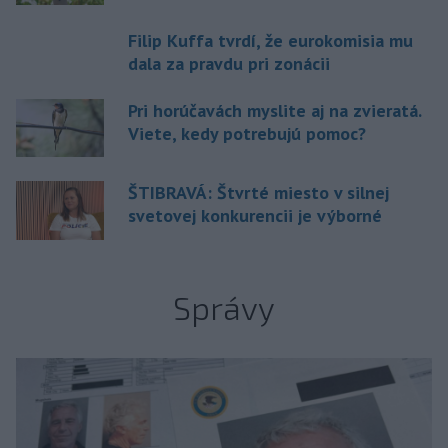
Filip Kuffa tvrdí, že eurokomisia mu
dala za pravdu pri zonácii
Pri horúčavách myslite aj na zvieratá.
Viete, kedy potrebujú pomoc?
ŠTIBRAVÁ: Štvrté miesto v silnej
svetovej konkurencii je výborné
Správy