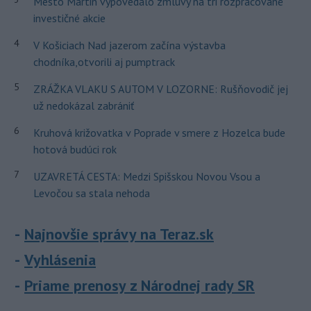
Mesto Martin vypovedalo zmluvy na tri rozpracované
investičné akcie
4
V Košiciach Nad jazerom začína výstavba
chodníka,otvorili aj pumptrack
5
ZRÁŽKA VLAKU S AUTOM V LOZORNE: Rušňovodič jej
už nedokázal zabrániť
6
Kruhová križovatka v Poprade v smere z Hozelca bude
hotová budúci rok
7
UZAVRETÁ CESTA: Medzi Spišskou Novou Vsou a
Levočou sa stala nehoda
Najnovšie správy na Teraz.sk
Vyhlásenia
Priame prenosy z Národnej rady SR