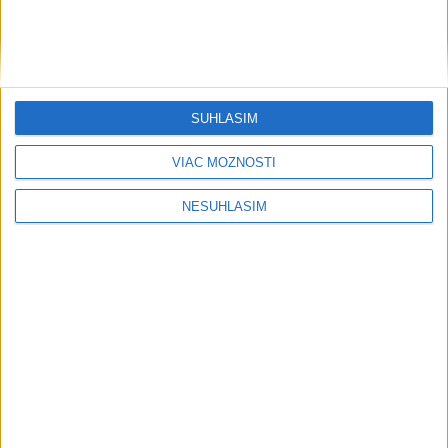
SÚHLASÍM
VIAC MOŽNOSTÍ
....
NESÚHLASÍM