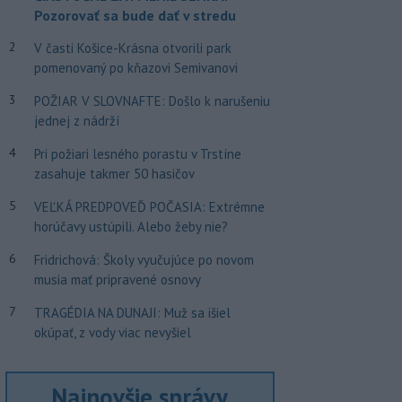
Pozorovať sa bude dať v stredu
2
V časti Košice-Krásna otvorili park
pomenovaný po kňazovi Semivanovi
3
POŽIAR V SLOVNAFTE: Došlo k narušeniu
jednej z nádrží
4
Pri požiari lesného porastu v Trstíne
zasahuje takmer 50 hasičov
5
VEĽKÁ PREDPOVEĎ POČASIA: Extrémne
horúčavy ustúpili. Alebo žeby nie?
6
Fridrichová: Školy vyučujúce po novom
musia mať pripravené osnovy
7
TRAGÉDIA NA DUNAJI: Muž sa išiel
okúpať, z vody viac nevyšiel
Najnovšie správy