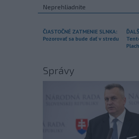
Neprehliadnite
ČIASTOČNÉ ZATMENIE SLNKA:
ĎALŠ
Pozorovať sa bude dať v stredu
Tent
Plach
Správy