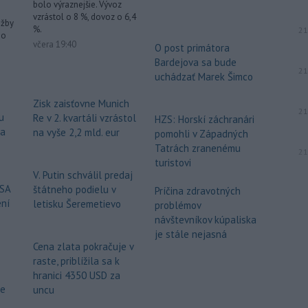
bolo výraznejšie. Vývoz
vzrástol o 8 %, dovoz o 6,4
užby
%.
21
ho
včera 19:40
O post primátora
Bardejova sa bude
21
uchádzať Marek Šimco
Zisk zaisťovne Munich
21
u
Re v 2. kvartáli vzrástol
HZS: Horskí záchranári
za
na vyše 2,2 mld. eur
pomohli v Západných
Tatrách zranenému
21
turistovi
V. Putin schválil predaj
USA
štátneho podielu v
Príčina zdravotných
ení
letisku Šeremetievo
problémov
návštevníkov kúpaliska
je stále nejasná
Cena zlata pokračuje v
raste, priblížila sa k
hranici 4350 USD za
že
uncu