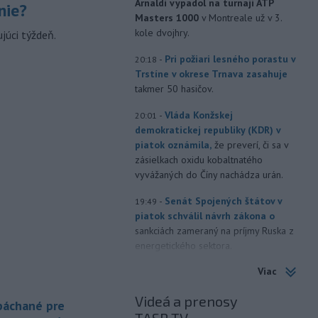
Arnaldi vypadol na turnaji ATP
nie?
Masters 1000
v Montreale už v 3.
kole dvojhry.
júci týždeň.
-
Pri požiari lesného porastu v
20:18
Trstíne v okrese Trnava zasahuje
takmer 50 hasičov.
-
Vláda Konžskej
20:01
demokratickej republiky (KDR) v
piatok oznámila,
že preverí, či sa v
zásielkach oxidu kobaltnatého
vyvážaných do Číny nachádza urán.
-
Senát Spojených štátov v
19:49
piatok schválil návrh zákona o
sankciách zameraný na príjmy Ruska z
energetického sektora.
Viac
-
Slovenská polícia prispela k
16:08
objasneniu prípadu prevádzačstva,
Videá a prenosy
ktorý sa podarilo ukončiť
 páchané pre
právoplatným odsúdením páchateľa v