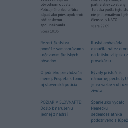
obvodnom oddelení
partnerstiev zo strany
Policajného zboru Nitra-
Turecka podľa tejto sl
západ ako priestupok proti
nie je alternatívou k je
občianskemu
členstvu v NATO.
spolunažívaniu.
včera 22:09
včera 18:06
Rezort školstva
Ruská ambasáda
pomôže samosprávam s
označila nález dron
určovaním školských
na letisku v Lipsku 
obvodov
provokáciu
O jedného prevádzača
Bývalý príslušník
menej: Prispela k tomu
námornej pechoty 
aj slovenská polícia
je vo väzbe v ohroz
života
POŽIAR V SLOVNAFTE:
Španielsko vydalo
Došlo k narušeniu
Nemecku
jednej z nádrží
sedemdesiatnika
podozrivého z lúpe