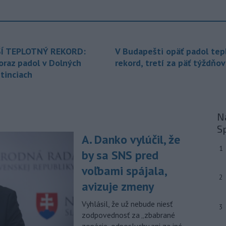
-
Pre pretrvávajúce sucho,
11:03
horúčavy a nedostatok pitnej vody
boli do odvolania vyhlásené
mimoriadne situácie v obciach Nižný
Í TEPLOTNÝ REKORD:
V Budapešti opäť padol tep
Čaj a Vyšný Čaj v okrese Košice-okolie.
oraz padol v Dolných
rekord, tretí za päť týždňov
tinciach
-
Od piatku do nedele (9. 8.)
10:59
do ukončenia premávky bude z
dôvodu
hudobného festivalu
Lovestream na starom letisku v
Na
bratislavských Vajnoroch upravená
S
organizácia MHD v oblasti Vajnôr.
A. Danko vylúčil, že
-
Slovenský futbalista Lukáš
10:44
1
by sa SNS pred
Haraslín môže v najbližšom období
zmeniť
klubovú adresu. O 30-ročného
voľbami spájala,
2
stredopoliara Sparty Praha sa podľa
avizuje zmeny
portálu isport.cz zaujíma
saudskoarabský Al-Fateh.
Vyhlásil, že už nebude niesť
3
zodpovednosť za „zbabrané
-
Vo veku 94 rokov zomrela 29.
10:23