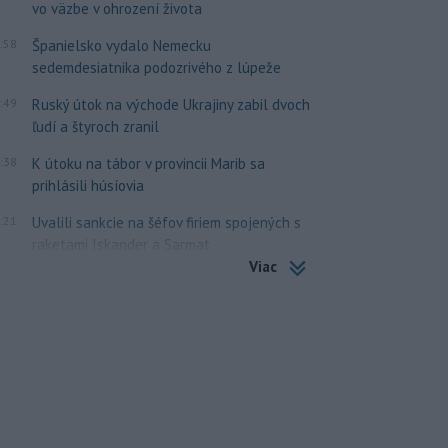
vo väzbe v ohrození života
:58
Španielsko vydalo Nemecku
sedemdesiatnika podozrivého z lúpeže
:49
Ruský útok na východe Ukrajiny zabil dvoch
ľudí a štyroch zranil
:38
K útoku na tábor v provincii Marib sa
prihlásili húsíovia
:21
Uvalili sankcie na šéfov firiem spojených s
raketami Iskander a Sarmat
Viac