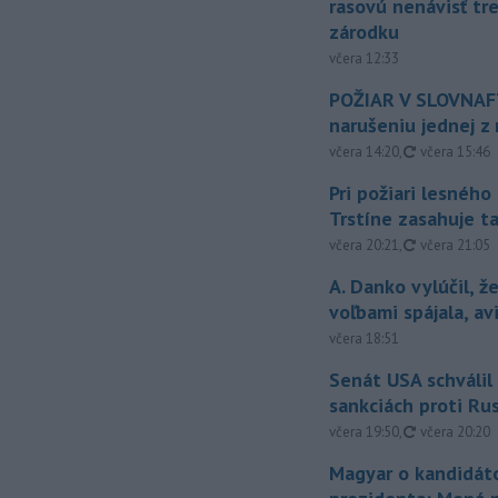
rasovú nenávisť tr
zárodku
včera 12:33
POŽIAR V SLOVNAFT
narušeniu jednej z 
aktualizovan
včera 14:20
,
včera 15:46
Pri požiari lesného
Trstíne zasahuje t
aktualizovan
včera 20:21
,
včera 21:05
A. Danko vylúčil, ž
voľbami spájala, a
včera 18:51
Senát USA schválil
sankciách proti Ru
aktualizovan
včera 19:50
,
včera 20:20
Magyar o kandidát