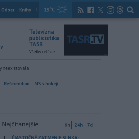
19
°C
 Odber
Knihy
Útulkovo
Magazín
News Now
Archív
TASR
Televízna
publicistika
TASR
ky
Všetky relácie
y neexistovala
Referendum
MS v hokeji
Najčítanejšie
6h
24h
7d
ČIASTOČNÉ ZATMENIE SLNKA:
1