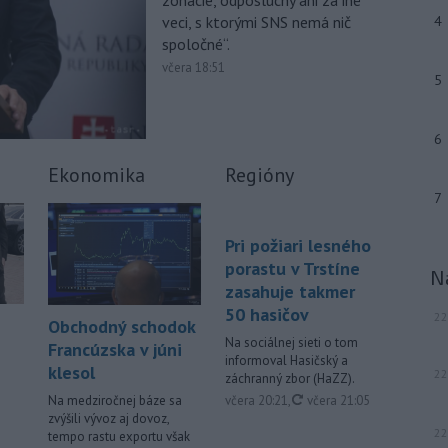
zonácie, odposluchy ani za iné
júla 2026 herečka a dlhoročná
veci, s ktorými SNS nemá nič
4
členka
Slovenského komorného
spoločné“.
divadla (SKD) v Martine Helena
Sudická.
včera 18:51
5
-
Národná diaľničná
10:15
spoločnosť (NDS) ukončila výmenu
6
mostného
záveru na ľavej strane
mosta Lanfranconi, ktorý je súčasťou
Ekonomika
Regióny
bratislavskej diaľnice D2.
7
Viac >
Pri požiari lesného
porastu v Trstíne
N
zasahuje takmer
50 hasičov
22
Obchodný schodok
Na sociálnej sieti o tom
Francúzska v júni
informoval Hasičský a
klesol
22
záchranný zbor (HaZZ).
aktualizované
včera 20:21
,
včera 21:05
Na medziročnej báze sa
zvýšili vývoz aj dovoz,
22
tempo rastu exportu však