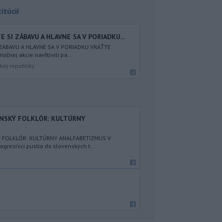
itúcií
 SI ZÁBAVU A HLAVNE SA V PORIADKU...
 ZÁBAVU A HLAVNE SA V PORIADKU VRÁŤTE
nočnej akcie navštívili pa...
kej republiky
ENSKÝ FOLKLÓR: KULTÚRNY
Ý FOLKLÓR: KULTÚRNY ANALFABETIZMUS V
resívci pustia do slovenských t...