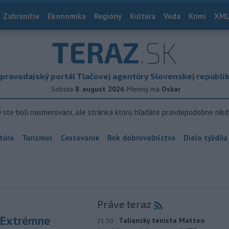
Zahraničie
Ekonomika
Regióny
Kultúra
Veda
Krimi
XML
TERAZ
.SK
pravodajský portál Tlačovej agentúry Slovenskej republi
Sobota
8. august 2026
Meniny má
Oskar
ý ste boli nasmerovaní, ale stránka ktorú hľadáte pravdepodobne nikd
túra
Turizmus
Cestovanie
Rok dobrovoľníctva
Dielo týždňa
Práve teraz
 Extrémne
-
Taliansky tenista Matteo
21:30