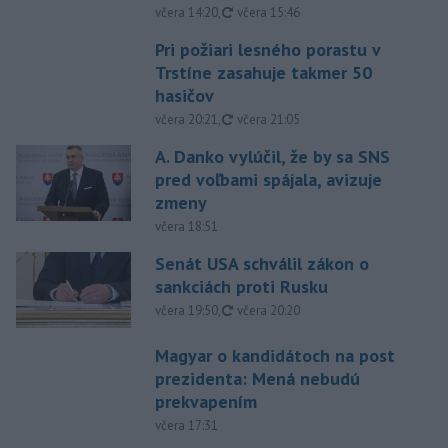
aktualizované
včera 14:20
,
včera 15:46
Pri požiari lesného porastu v
Trstíne zasahuje takmer 50
hasičov
aktualizované
včera 20:21
,
včera 21:05
A. Danko vylúčil, že by sa SNS
pred voľbami spájala, avizuje
zmeny
včera 18:51
Senát USA schválil zákon o
sankciách proti Rusku
aktualizované
včera 19:50
,
včera 20:20
Magyar o kandidátoch na post
prezidenta: Mená nebudú
prekvapením
včera 17:31