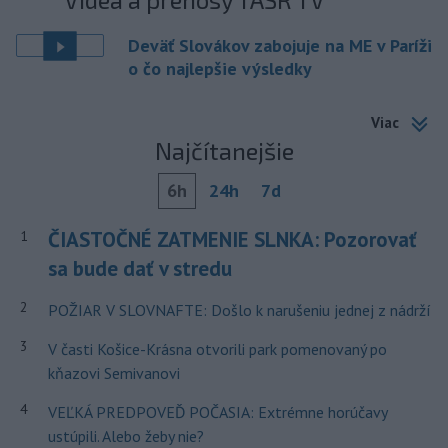
Deväť Slovákov zabojuje na ME v Paríži
o čo najlepšie výsledky
Viac
Najčítanejšie
6h
24h
7d
ČIASTOČNÉ ZATMENIE SLNKA: Pozorovať
1
sa bude dať v stredu
2
POŽIAR V SLOVNAFTE: Došlo k narušeniu jednej z nádrží
3
V časti Košice-Krásna otvorili park pomenovaný po
kňazovi Semivanovi
4
VEĽKÁ PREDPOVEĎ POČASIA: Extrémne horúčavy
ustúpili. Alebo žeby nie?