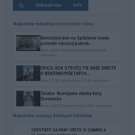
Zobraziť viac
Info
Najnovšie videá
Najsledovanejšie videá
Kontrolný deň na Spišskom hrade
potvrdil výrazný pokrok...
dnes 18:09
|
Ministerstvo kultúry SR
|
16
zobrazení
⁉️FICO, KDE STE⁉️ČO TIE VAŠE DRÍSTY
O BENZÍNE⁉️VŠETKÝCH...
dnes 17:02
|
Jakab Július
|
5561
zobrazení
Taraba: Rozvíjame všetky kúty
Slovenska
dnes 16:57
|
Taraba Tomáš
|
3962
zobrazení
Najnovšie statusy štátnych inštitúcií
CHYSTÁTE SA VON? UŽITE SI ZÁBAVU A