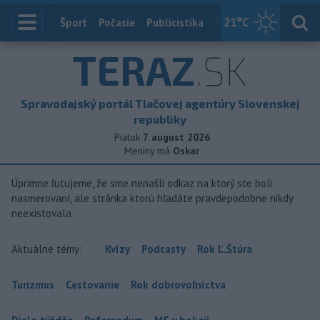
21
°C
Index
Šport
Počasie
Publicistika
Slovensko
Zahranič
TERAZ
.SK
Spravodajský portál Tlačovej agentúry Slovenskej
republiky
Piatok
7. august 2026
Meniny má
Oskar
Úprimne ľutujeme, že sme nenašli odkaz na ktorý ste boli
nasmerovaní, ale stránka ktorú hľadáte pravdepodobne nikdy
neexistovala
Aktuálne témy:
Kvízy
Podcasty
Rok Ľ.Štúra
Turizmus
Cestovanie
Rok dobrovoľníctva