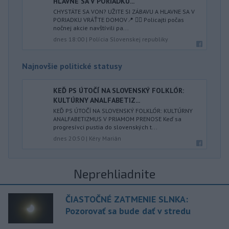
HLAVNE SA V PORIADKU...
CHYSTÁTE SA VON? UŽITE SI ZÁBAVU A HLAVNE SA V
PORIADKU VRÁŤTE DOMOV📍 👮‍♂️ Policajti počas
nočnej akcie navštívili pa...
dnes 18:00
|
Polícia Slovenskej republiky
Najnovšie politické statusy
KEĎ PS ÚTOČÍ NA SLOVENSKÝ FOLKLÓR:
KULTÚRNY ANALFABETIZ...
KEĎ PS ÚTOČÍ NA SLOVENSKÝ FOLKLÓR: KULTÚRNY
ANALFABETIZMUS V PRIAMOM PRENOSE Keď sa
progresívci pustia do slovenských t...
dnes 20:50
|
Kéry Marián
Neprehliadnite
ČIASTOČNÉ ZATMENIE SLNKA:
Pozorovať sa bude dať v stredu