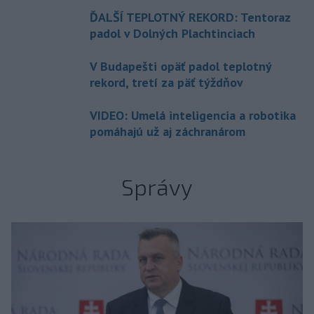
ĎALŠÍ TEPLOTNÝ REKORD: Tentoraz
padol v Dolných Plachtinciach
V Budapešti opäť padol teplotný
rekord, tretí za päť týždňov
VIDEO: Umelá inteligencia a robotika
pomáhajú už aj záchranárom
Správy