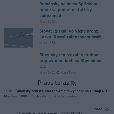
Románsky palác na Spišskom
hrade sa podarilo staticky
zabezpečiť
včera 18:00
Slováci získali vo Vichy bronz,
Lacko: Rastú talentovaní hráči
včera 15:51
Slovenky remizovali v druhom
prípravnom dueli so Slovinkami
2:2
aktualizované
včera 17:13
,
včera 19:45
Práve teraz
-
Taliansky tenista Matteo Arnaldi vypadol na turnaji ATP
21:30
Masters 1000
v Montreale už v 3. kole dvojhry.
Viac
Videá a prenosy TASR TV