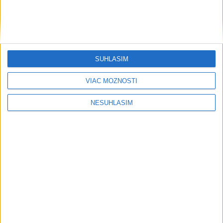
SÚHLASÍM
VIAC MOŽNOSTÍ
....
NESÚHLASÍM