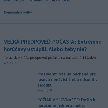
Dielo týždňa
Referendum
MS v hokeji
Komunálne voľby
VEĽKÁ PREDPOVEĎ POČASIA: Extrémne
horúčavy ustúpili. Alebo žeby nie?
Teraz.sk prináša predpoveď počasia na nasledujúci týždeň.
včera 16:00
Prezident: Násilie páchané pre
rasovú nenávisť treba odsúdiť v
zárodku
včera 12:33
POŽIAR V SLOVNAFTE: Došlo k
narušeniu jednej z nádrží