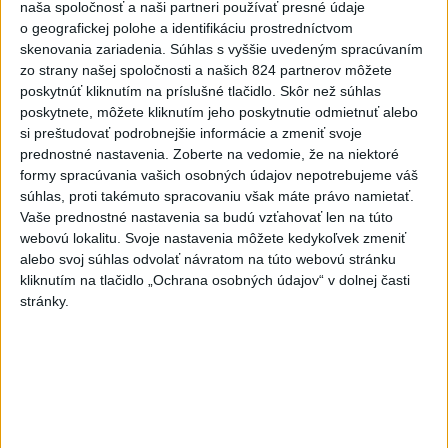
naša spoločnosť a naši partneri používať presné údaje
Nitre
o geografickej polohe a identifikáciu prostredníctvom
včera 18:06
skenovania zariadenia. Súhlas s vyššie uvedeným spracúvaním
zo strany našej spoločnosti a našich 824 partnerov môžete
Rezort školstva pomôže samosprávam s určovaním
poskytnúť kliknutím na príslušné tlačidlo. Skôr než súhlas
školských obvodov
poskytnete, môžete kliknutím jeho poskytnutie odmietnuť alebo
si preštudovať podrobnejšie informácie a zmeniť svoje
O jedného prevádzača menej: Prispela k tomu aj slovenská
prednostné nastavenia.
Zoberte na vedomie, že na niektoré
polícia
formy spracúvania vašich osobných údajov nepotrebujeme váš
súhlas, proti takémuto spracovaniu však máte právo namietať.
POŽIAR V SLOVNAFTE: Došlo k narušeniu jednej z nádrží
Vaše prednostné nastavenia sa budú vzťahovať len na túto
webovú lokalitu. Svoje nastavenia môžete kedykoľvek zmeniť
alebo svoj súhlas odvolať návratom na túto webovú stránku
Zahraničie
kliknutím na tlačidlo „Ochrana osobných údajov“ v dolnej časti
stránky.
Turecko: Nová obranná dohoda nie v
rozpore so záväzkami voči NATO
včera 22:09
Ruská ambasáda označila nález dronu na letisku v Lipsku za
provokáciu