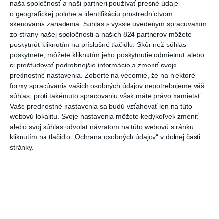
Slovensko
naša spoločnosť a naši partneri používať presné údaje
o geografickej polohe a identifikáciu prostredníctvom
Rezort vnútra reaguje na kritiku pri
skenovania zariadenia. Súhlas s vyššie uvedeným spracúvaním
modernizácii dopravných kamier
zo strany našej spoločnosti a našich 824 partnerov môžete
poskytnúť kliknutím na príslušné tlačidlo. Skôr než súhlas
dnes 16:58
poskytnete, môžete kliknutím jeho poskytnutie odmietnuť alebo
si preštudovať podrobnejšie informácie a zmeniť svoje
SKSaPA žiada kompenzáciu pre sestry v ADOS pre sťažené
prednostné nastavenia.
Zoberte na vedomie, že na niektoré
podmienky
formy spracúvania vašich osobných údajov nepotrebujeme váš
súhlas, proti takémuto spracovaniu však máte právo namietať.
Výstava vo Varšave približuje slovenské ornamenty očami
Vaše prednostné nastavenia sa budú vzťahovať len na túto
detí z Poľska
webovú lokalitu. Svoje nastavenia môžete kedykoľvek zmeniť
alebo svoj súhlas odvolať návratom na túto webovú stránku
EK posudzuje obavy týkajúce sa uznesení k zonáciám
kliknutím na tlačidlo „Ochrana osobných údajov“ v dolnej časti
národných parkov
stránky.
Zahraničie
Povstalci v Jemene pri útokoch zabili
desiatky vojakov, mnoho zranili
dnes 17:18