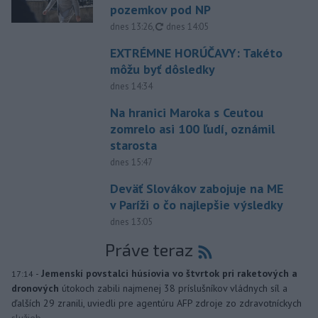
pozemkov pod NP
aktualizované
dnes 13:26
,
dnes 14:05
EXTRÉMNE HORÚČAVY: Takéto
môžu byť dôsledky
dnes 14:34
Na hranici Maroka s Ceutou
zomrelo asi 100 ľudí, oznámil
starosta
dnes 15:47
Deväť Slovákov zabojuje na ME
v Paríži o čo najlepšie výsledky
dnes 13:05
Práve teraz
-
Jemenskí povstalci húsíovia vo štvrtok pri raketových a
17:14
dronových
útokoch zabili najmenej 38 príslušníkov vládnych síl a
ďalších 29 zranili, uviedli pre agentúru AFP zdroje zo zdravotníckych