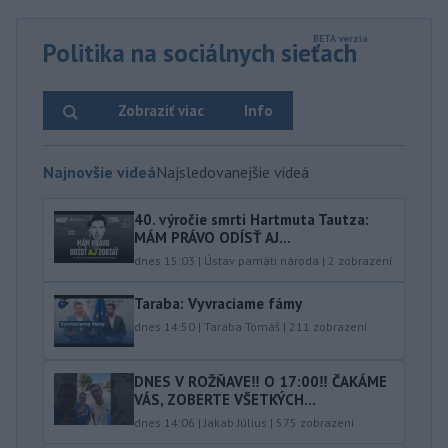
Politika na sociálnych sieťach
Zobraziť viac
Info
Najnovšie videá
Najsledovanejšie videá
40.⁠ ⁠výročie smrti Hartmuta Tautza:
MÁM PRÁVO ODÍSŤ AJ...
dnes 15:03
|
Ústav pamäti národa
|
2
zobrazení
Taraba: Vyvraciame fámy
dnes 14:50
|
Taraba Tomáš
|
211
zobrazení
DNES V ROŽŇAVE‼️ O 17:00‼️ ČAKÁME
VÁS, ZOBERTE VŠETKÝCH...
dnes 14:06
|
Jakab Július
|
575
zobrazení