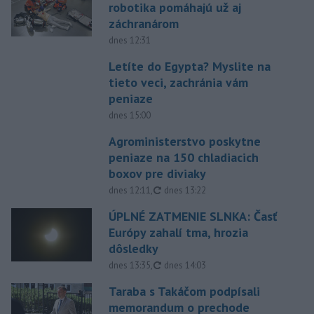
robotika pomáhajú už aj
záchranárom
dnes 12:31
Letíte do Egypta? Myslite na
tieto veci, zachránia vám
peniaze
dnes 15:00
Agroministerstvo poskytne
peniaze na 150 chladiacich
boxov pre diviaky
aktualizované
dnes 12:11
,
dnes 13:22
ÚPLNÉ ZATMENIE SLNKA: Časť
Európy zahalí tma, hrozia
dôsledky
aktualizované
dnes 13:35
,
dnes 14:03
Taraba s Takáčom podpísali
memorandum o prechode