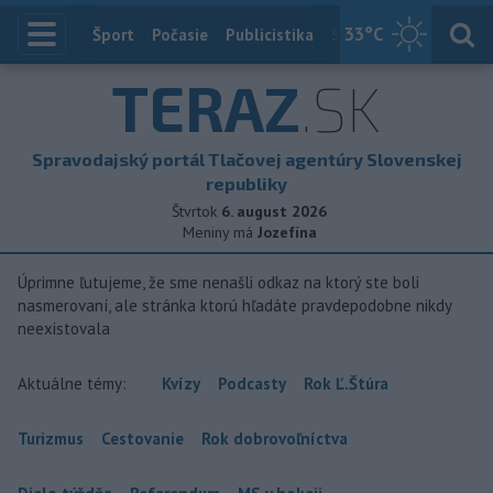
33
°C
Index
Šport
Počasie
Publicistika
Slovensko
Zahranič
TERAZ
.SK
Spravodajský portál Tlačovej agentúry Slovenskej
republiky
Štvrtok
6. august 2026
Meniny má
Jozefína
Úprimne ľutujeme, že sme nenašli odkaz na ktorý ste boli
nasmerovaní, ale stránka ktorú hľadáte pravdepodobne nikdy
neexistovala
Aktuálne témy:
Kvízy
Podcasty
Rok Ľ.Štúra
Turizmus
Cestovanie
Rok dobrovoľníctva