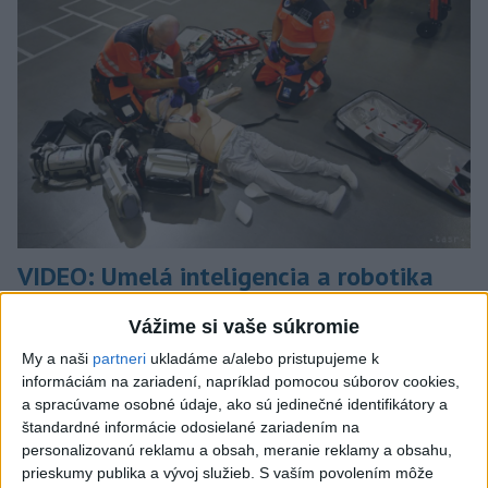
VIDEO: Umelá inteligencia a robotika
pomáhajú už aj záchranárom
Vážime si vaše súkromie
Robotika zahŕňa prístroj na mechanické kompresie hrudníka,
My a naši
partneri
ukladáme a/alebo pristupujeme k
hydraulické nosidlá, ktoré pomáhajú záchranárom
informáciám na zariadení, napríklad pomocou súborov cookies,
odtransportovať pacienta a premiestniť ho na miesto, kam
a spracúvame osobné údaje, ako sú jedinečné identifikátory a
potrebujú, a ďalšie pomôcky.
štandardné informácie odosielané zariadením na
dnes 12:31
personalizovanú reklamu a obsah, meranie reklamy a obsahu,
prieskumy publika a vývoj služieb.
S vaším povolením môže