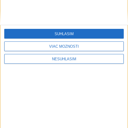
SÚHLASÍM
VIAC MOŽNOSTÍ
....
NESÚHLASÍM