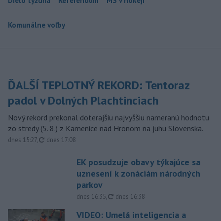
Dielo týždňa
Referendum
MS v hokeji
Komunálne voľby
ĎALŠÍ TEPLOTNÝ REKORD: Tentoraz
padol v Dolných Plachtinciach
Nový rekord prekonal doterajšiu najvyššiu nameranú hodnotu
zo stredy (5. 8.) z Kamenice nad Hronom na juhu Slovenska.
aktualizované
dnes 15:27
,
dnes 17:08
EK posudzuje obavy týkajúce sa
uznesení k zonáciám národných
parkov
aktualizované
dnes 16:35
,
dnes 16:38
VIDEO: Umelá inteligencia a