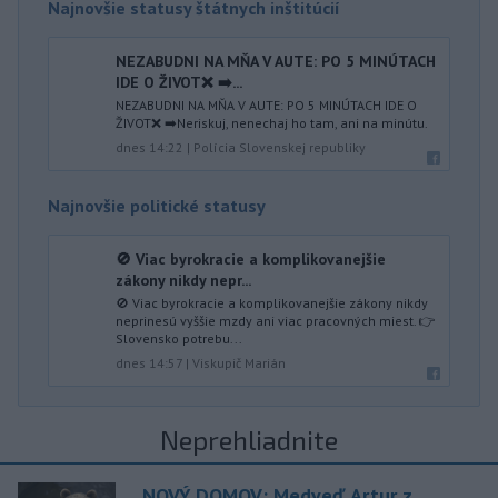
Najnovšie statusy štátnych inštitúcií
NEZABUDNI NA MŇA V AUTE: PO 5 MINÚTACH
IDE O ŽIVOT❌ ➡️...
NEZABUDNI NA MŇA V AUTE: PO 5 MINÚTACH IDE O
ŽIVOT❌ ➡️Neriskuj, nenechaj ho tam, ani na minútu.
dnes 14:22
|
Polícia Slovenskej republiky
Najnovšie politické statusy
🚫 Viac byrokracie a komplikovanejšie
zákony nikdy nepr...
🚫 Viac byrokracie a komplikovanejšie zákony nikdy
neprinesú vyššie mzdy ani viac pracovných miest. 👉
Slovensko potrebu...
dnes 14:57
|
Viskupič Marián
Neprehliadnite
NOVÝ DOMOV: Medveď Artur z