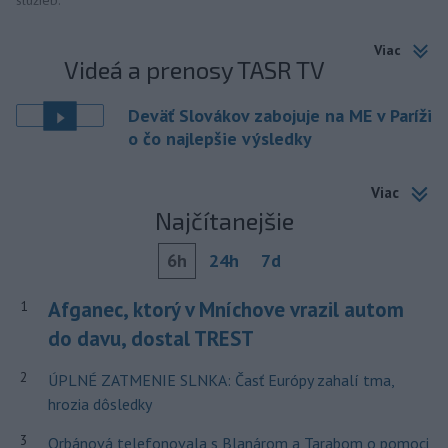
služieb.
Viac
Videá a prenosy TASR TV
Deväť Slovákov zabojuje na ME v Paríži
o čo najlepšie výsledky
Viac
Najčítanejšie
6h
24h
7d
Afganec, ktorý v Mníchove vrazil autom
1
do davu, dostal TREST
2
ÚPLNÉ ZATMENIE SLNKA: Časť Európy zahalí tma,
hrozia dôsledky
3
Orbánová telefonovala s Blanárom a Tarabom o pomoci