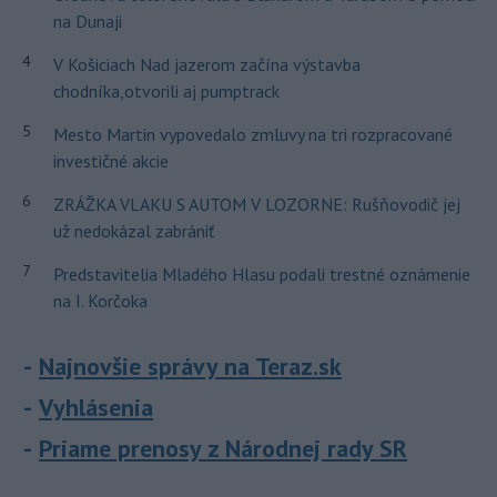
na Dunaji
4
V Košiciach Nad jazerom začína výstavba
chodníka,otvorili aj pumptrack
5
Mesto Martin vypovedalo zmluvy na tri rozpracované
investičné akcie
6
ZRÁŽKA VLAKU S AUTOM V LOZORNE: Rušňovodič jej
už nedokázal zabrániť
7
Predstavitelia Mladého Hlasu podali trestné oznámenie
na I. Korčoka
Najnovšie správy na Teraz.sk
Vyhlásenia
Priame prenosy z Národnej rady SR