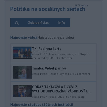
Politika na sociálnych sieťach
Zobraziť viac
Info
Najnovšie videá
Najsledovanejšie videá
TK: Rodinná karta
včera 21:50
|
Ministerstvo práce, sociálnych
vecí a rodiny SR
|
31
zobrazení
Taraba: Vidieť paniku
včera 19:32
|
Taraba Tomáš
|
1735
zobrazení
ODKAZ TAKÁČOVI A FICOVI Z
VÝCHODU‼️PORAZÍME VÁS‼️DOSŤ B...
včera 19:27
|
Jakab Július
|
577
zobrazení
Najnovšie statusy štátnych inštitúcií