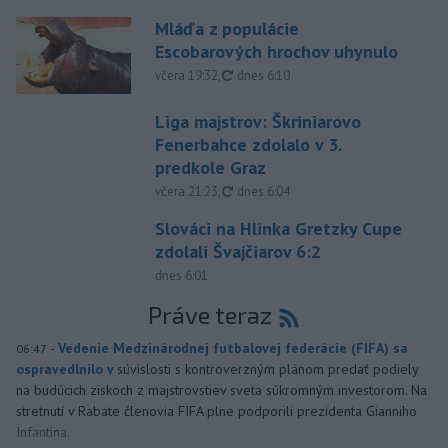
Mláďa z populácie
Escobarových hrochov uhynulo
aktualizované
včera 19:32
,
dnes 6:10
Liga majstrov: Škriniarovo
Fenerbahce zdolalo v 3.
predkole Graz
aktualizované
včera 21:23
,
dnes 6:04
Slováci na Hlinka Gretzky Cupe
zdolali Švajčiarov 6:2
dnes 6:01
Práve teraz
-
Vedenie Medzinárodnej futbalovej federácie (FIFA) sa
06:47
ospravedlnilo v
súvislosti s kontroverzným plánom predať podiely
na budúcich ziskoch z majstrovstiev sveta súkromným investorom. Na
stretnutí v Rabate členovia FIFA plne podporili prezidenta Gianniho
Infantina.