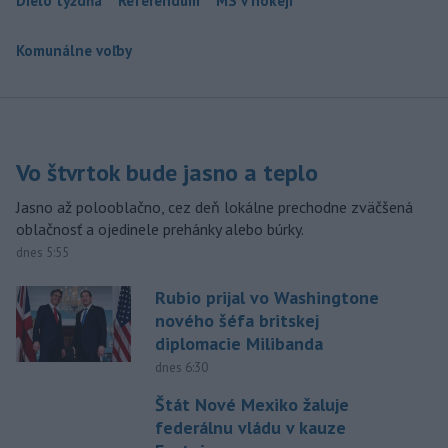
Dielo týždňa
Referendum
MS v hokeji
Komunálne voľby
Vo štvrtok bude jasno a teplo
Jasno až polooblačno, cez deň lokálne prechodne zväčšená
oblačnosť a ojedinele prehánky alebo búrky.
dnes 5:55
Rubio prijal vo Washingtone
nového šéfa britskej
diplomacie Milibanda
dnes 6:30
Štát Nové Mexiko žaluje
federálnu vládu v kauze