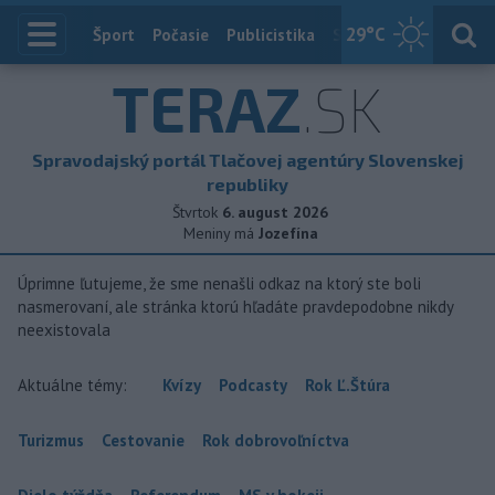
29
°C
Index
Šport
Počasie
Publicistika
Slovensko
Zahranič
TERAZ
.SK
Spravodajský portál Tlačovej agentúry Slovenskej
republiky
Štvrtok
6. august 2026
Meniny má
Jozefína
Úprimne ľutujeme, že sme nenašli odkaz na ktorý ste boli
nasmerovaní, ale stránka ktorú hľadáte pravdepodobne nikdy
neexistovala
Aktuálne témy:
Kvízy
Podcasty
Rok Ľ.Štúra
Turizmus
Cestovanie
Rok dobrovoľníctva