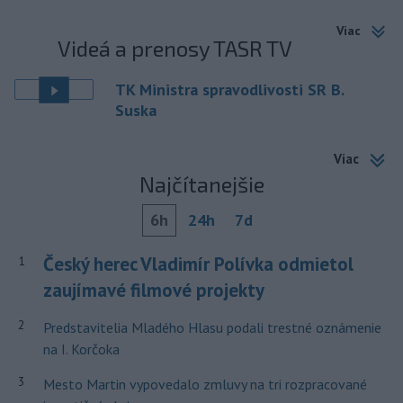
Viac
Videá a prenosy TASR TV
TK Ministra spravodlivosti SR B.
Suska
Viac
Najčítanejšie
6h
24h
7d
Český herec Vladimír Polívka odmietol
1
zaujímavé filmové projekty
2
Predstavitelia Mladého Hlasu podali trestné oznámenie
na I. Korčoka
3
Mesto Martin vypovedalo zmluvy na tri rozpracované