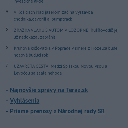
investičné akcie
4
V Košiciach Nad jazerom začína výstavba
chodníka,otvorili aj pumptrack
5
ZRÁŽKA VLAKU S AUTOM V LOZORNE: Rušňovodič jej
už nedokázal zabrániť
6
Kruhová križovatka v Poprade v smere z Hozelca bude
hotová budúci rok
7
UZAVRETÁ CESTA: Medzi Spišskou Novou Vsou a
Levočou sa stala nehoda
Najnovšie správy na Teraz.sk
Vyhlásenia
Priame prenosy z Národnej rady SR