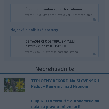
Úrad pre Slovákov žijúcich v zahraničí
včera 19:10
|
Úrad pre Slovákov žijúcich v zahraničí
Najnovšie politické statusy
OSTÁVAM ČI ODSTUPUJEM⁉️🤷🏻‍♂️
OSTÁVAM ČI ODSTUPUJEM⁉️🤷🏻‍♂️
včera 20:02
|
Slovenská národná strana
Neprehliadnite
TEPLOTNÝ REKORD NA SLOVENSKU:
Padol v Kamenici nad Hronom
Filip Kuffa tvrdí, že eurokomisia mu
dala za pravdu pri zonácii