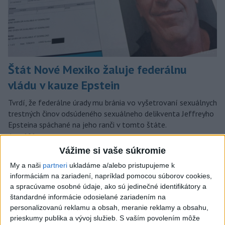
Štát Nové Mexiko žaluje federálnu
vládu v kauze Epstein
Tvrdí, že federálne úrady mu bránia vo vyšetrovaní sexuálnych
trestných činov odsúdeného sexuálneho delikventa Jeffreyho
Epsteina spáchané na jeho ranči v tomto štáte.
dnes 6:06
Vážime si vaše súkromie
Slovensko
My a naši
partneri
ukladáme a/alebo pristupujeme k
informáciám na zariadení, napríklad pomocou súborov cookies,
Filip Kuffa tvrdí, že eurokomisia mu
a spracúvame osobné údaje, ako sú jedinečné identifikátory a
dala za pravdu pri zonácii
štandardné informácie odosielané zariadením na
včera 22:53
personalizovanú reklamu a obsah, meranie reklamy a obsahu,
prieskumy publika a vývoj služieb.
S vaším povolením môže