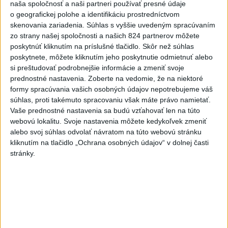
naša spoločnosť a naši partneri používať presné údaje
T. Taraba: SR pomáha Maďarsku s vodou aj napriek tomu, že
o geografickej polohe a identifikáciu prostredníctvom
je jej málo
skenovania zariadenia. Súhlas s vyššie uvedeným spracúvaním
zo strany našej spoločnosti a našich 824 partnerov môžete
SLOVENSKÍ POLICAJTI V CHORVÁTSKU: Pomáhali i pri
poskytnúť kliknutím na príslušné tlačidlo. Skôr než súhlas
podvode s ubytovaním
poskytnete, môžete kliknutím jeho poskytnutie odmietnuť alebo
si preštudovať podrobnejšie informácie a zmeniť svoje
MV odmieta tvrdenia PS o údajnom nasadení ruského
prednostné nastavenia.
Zoberte na vedomie, že na niektoré
sledovacieho systému
formy spracúvania vašich osobných údajov nepotrebujeme váš
súhlas, proti takémuto spracovaniu však máte právo namietať.
Zahraničie
Vaše prednostné nastavenia sa budú vzťahovať len na túto
webovú lokalitu. Svoje nastavenia môžete kedykoľvek zmeniť
Pazeškiján: Komunikácia s najvyšším
alebo svoj súhlas odvolať návratom na túto webovú stránku
vodcom je momentálne veľmi
kliknutím na tlačidlo „Ochrana osobných údajov“ v dolnej časti
stránky.
náročná
dnes 6:35
Rubio prijal vo Washingtone nového šéfa britskej diplomacie
Milibanda
Erupcia sopky Fuego sa po 50 hodinách zastavila