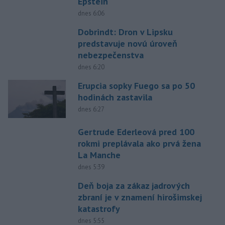
Epstein
dnes 6:06
Dobrindt: Dron v Lipsku
predstavuje novú úroveň
nebezpečenstva
dnes 6:20
Erupcia sopky Fuego sa po 50
hodinách zastavila
dnes 6:27
Gertrude Ederleová pred 100
rokmi preplávala ako prvá žena
La Manche
dnes 5:39
Deň boja za zákaz jadrových
zbraní je v znamení hirošimskej
katastrofy
dnes 5:55