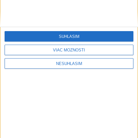
PYTLIAKOV: Zaistila aj nelegálne
zbrane
VIDEO: PÁTRANIE PO CHLAPCOVI SA
SKONČILO: Našli ho živého
SÚHLASÍM
VIAC MOŽNOSTÍ
Publicistika
NESÚHLASÍM
....
....