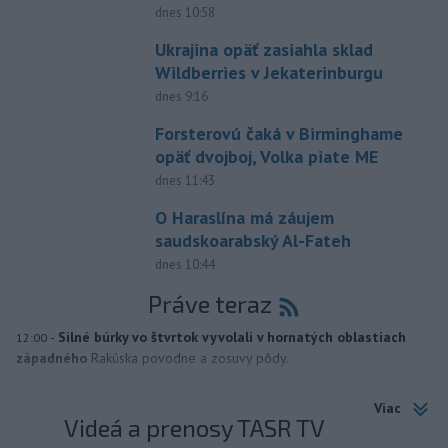
dnes 10:58
Ukrajina opäť zasiahla sklad
Wildberries v Jekaterinburgu
dnes 9:16
Forsterovú čaká v Birminghame
opäť dvojboj, Volka piate ME
dnes 11:43
O Haraslína má záujem
saudskoarabský Al-Fateh
dnes 10:44
Práve teraz
-
Silné búrky vo štvrtok vyvolali v hornatých oblastiach
12:00
západného
Rakúska povodne a zosuvy pôdy.
Viac
Videá a prenosy TASR TV