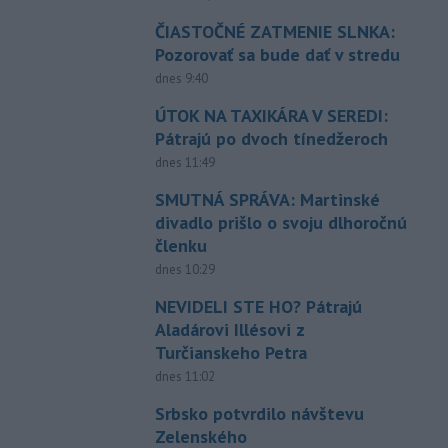
ČIASTOČNÉ ZATMENIE SLNKA:
Pozorovať sa bude dať v stredu
dnes 9:40
ÚTOK NA TAXIKÁRA V SEREDI:
Pátrajú po dvoch tínedžeroch
dnes 11:49
SMUTNÁ SPRÁVA: Martinské
divadlo prišlo o svoju dlhoročnú
členku
dnes 10:29
NEVIDELI STE HO? Pátrajú
Aladárovi Illésovi z
Turčianskeho Petra
dnes 11:02
Srbsko potvrdilo návštevu
Zelenského