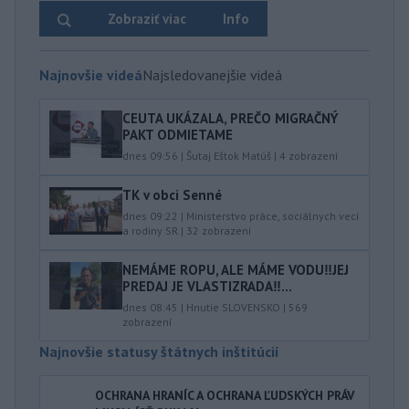
Zobraziť viac
Info
Najnovšie videá
Najsledovanejšie videá
CEUTA UKÁZALA, PREČO MIGRAČNÝ
PAKT ODMIETAME
dnes 09:56
|
Šutaj Eštok Matúš
|
4
zobrazení
TK v obci Senné
dnes 09:22
|
Ministerstvo práce, sociálnych vecí
a rodiny SR
|
32
zobrazení
NEMÁME ROPU, ALE MÁME VODU‼️JEJ
PREDAJ JE VLASTIZRADA‼️...
dnes 08:45
|
Hnutie SLOVENSKO
|
569
zobrazení
Najnovšie statusy štátnych inštitúcií
OCHRANA HRANÍC A OCHRANA ĽUDSKÝCH PRÁV