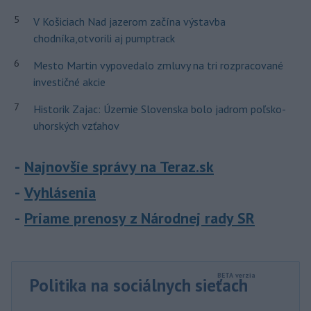
5
V Košiciach Nad jazerom začína výstavba
chodníka,otvorili aj pumptrack
6
Mesto Martin vypovedalo zmluvy na tri rozpracované
investičné akcie
7
Historik Zajac: Územie Slovenska bolo jadrom poľsko-
uhorských vzťahov
Najnovšie správy na Teraz.sk
Vyhlásenia
Priame prenosy z Národnej rady SR
Politika na sociálnych sieťach