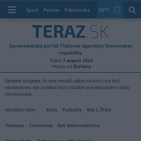
30
°C
Index
Šport
Počasie
Publicistika
Slovensko
Zahranič
TERAZ
.SK
Spravodajský portál Tlačovej agentúry Slovenskej
republiky
Piatok
7. august 2026
Meniny má
Štefánia
Úprimne ľutujeme, že sme nenašli odkaz na ktorý ste boli
nasmerovaní, ale stránka ktorú hľadáte pravdepodobne nikdy
neexistovala
Aktuálne témy:
Kvízy
Podcasty
Rok Ľ.Štúra
Turizmus
Cestovanie
Rok dobrovoľníctva