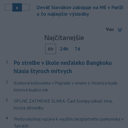
Deväť Slovákov zabojuje na ME v Paríži
o čo najlepšie výsledky
Viac
Najčítanejšie
6h
24h
7d
Po streľbe v škole neďaleko Bangkoku
1
hlásia štyroch mŕtvych
2
Kruhová križovatka v Poprade v smere z Hozelca bude
hotová budúci rok
3
ÚPLNÉ ZATMENIE SLNKA: Časť Európy zahalí tma,
hrozia dôsledky
4
Prešovský kraj vyzýva k využitiu bezplatného parkoviska v
Tatrách