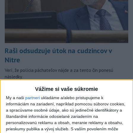
Raši odsudzuje útok na cudzincov v
Nitre
Verí, že polícia páchateľov nájde a za tento čin ponesú
následky.
dnes 8:41
Vážime si vaše súkromie
Slovensko
My a naši
partneri
ukladáme a/alebo pristupujeme k
informáciám na zariadení, napríklad pomocou súborov cookies,
Horúčavy vystriedajú búrky: Výstrahy
a spracúvame osobné údaje, ako sú jedinečné identifikátory a
vydali vo viacerých okresoch
štandardné informácie odosielané zariadením na
personalizovanú reklamu a obsah, meranie reklamy a obsahu,
dnes 11:55
prieskumy publika a vývoj služieb.
S vaším povolením môže