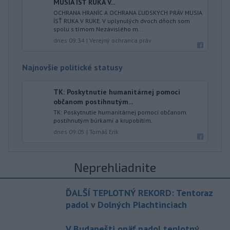
MUSIA ÍSŤ RUKA V...
OCHRANA HRANÍC A OCHRANA ĽUDSKÝCH PRÁV MUSIA
ÍSŤ RUKA V RUKE. V uplynulých dvoch dňoch som
spolu s tímom Nezávislého m...
dnes 09:34
|
Verejný ochranca práv
Najnovšie politické statusy
TK: Poskytnutie humanitárnej pomoci
občanom postihnutým...
TK: Poskytnutie humanitárnej pomoci občanom
postihnutým búrkami a krupobitím.
dnes 09:05
|
Tomáš Erik
Neprehliadnite
ĎALŠÍ TEPLOTNÝ REKORD: Tentoraz
padol v Dolných Plachtinciach
V Budapešti opäť padol teplotný