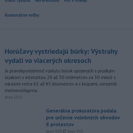
Dielo týždňa
Referendum
MS v hokeji
Komunálne voľby
Horúčavy vystriedajú búrky: Výstrahy
vydali vo viacerých okresoch
Je pravdepodobnosť výskytu búrok spojených s prudkým
lejakom s intenzitou 20 až 30 milimetrov za 30 minút s
nárazmi vetra 65 až 85 kilometrov a s krúpami, ozrejmili
meteorológovia.
dnes 11:55
Generálna prokuratúra podala
pre určenie volebných obvodov
8 protestov
aktualizované
dnes 9:03
,
dnes 9:55