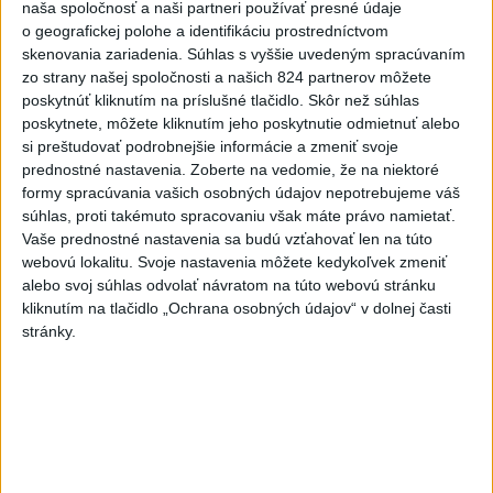
naša spoločnosť a naši partneri používať presné údaje
o geografickej polohe a identifikáciu prostredníctvom
NKÚ: Časť dotácií schválili VÚC bez jasných hodnotiacich
skenovania zariadenia. Súhlas s vyššie uvedeným spracúvaním
kritérií
zo strany našej spoločnosti a našich 824 partnerov môžete
poskytnúť kliknutím na príslušné tlačidlo. Skôr než súhlas
Rezort vnútra požiada NBÚ o nezávislé posúdenie radarov
poskytnete, môžete kliknutím jeho poskytnutie odmietnuť alebo
si preštudovať podrobnejšie informácie a zmeniť svoje
prednostné nastavenia.
Zoberte na vedomie, že na niektoré
T. Stohlová:EK považuje zonácie za problematické a žiada o
formy spracúvania vašich osobných údajov nepotrebujeme váš
ich nápravu
súhlas, proti takémuto spracovaniu však máte právo namietať.
Vaše prednostné nastavenia sa budú vzťahovať len na túto
Zahraničie
webovú lokalitu. Svoje nastavenia môžete kedykoľvek zmeniť
alebo svoj súhlas odvolať návratom na túto webovú stránku
Silné dažde vyvolali na západe
kliknutím na tlačidlo „Ochrana osobných údajov“ v dolnej časti
Rakúska povodne a zosuvy pôdy
stránky.
dnes 12:03
V Grécku starostu mestečka obvinili v prípade požiaru
neďaleko Atén
V Južnej Kórei vyvolal dialóg s KĽDR spor ministrov