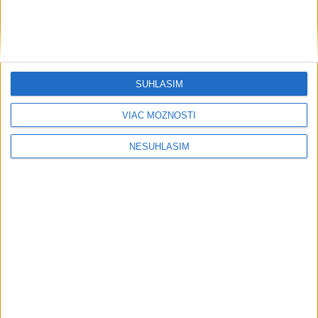
....
SÚHLASÍM
VIAC MOŽNOSTÍ
NESÚHLASÍM
....