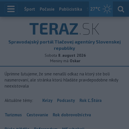
27
°C
Index
Šport
Počasie
Publicistika
Slovensko
Zahranič
TERAZ
.SK
Spravodajský portál Tlačovej agentúry Slovenskej
republiky
Sobota
8. august 2026
Meniny má
Oskar
Úprimne ľutujeme, že sme nenašli odkaz na ktorý ste boli
nasmerovaní, ale stránka ktorú hľadáte pravdepodobne nikdy
neexistovala
Aktuálne témy:
Kvízy
Podcasty
Rok Ľ.Štúra
Turizmus
Cestovanie
Rok dobrovoľníctva