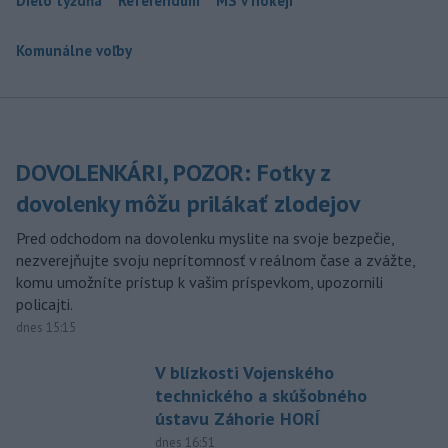
Dielo týždňa
Referendum
MS v hokeji
Komunálne voľby
DOVOLENKÁRI, POZOR: Fotky z
dovolenky môžu prilákať zlodejov
Pred odchodom na dovolenku myslite na svoje bezpečie,
nezverejňujte svoju neprítomnosť v reálnom čase a zvážte,
komu umožníte prístup k vašim príspevkom, upozornili
policajti.
dnes 15:15
V blízkosti Vojenského
technického a skúšobného
ústavu Záhorie HORÍ
dnes 16:51