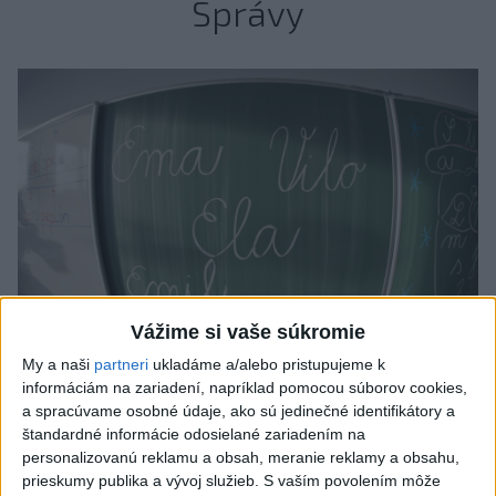
Správy
Vážime si vaše súkromie
My a naši
partneri
ukladáme a/alebo pristupujeme k
informáciám na zariadení, napríklad pomocou súborov cookies,
Od septembra sa AI gramotnosť stane
a spracúvame osobné údaje, ako sú jedinečné identifikátory a
súčasťou vzdelávania na ZŠ
štandardné informácie odosielané zariadením na
personalizovanú reklamu a obsah, meranie reklamy a obsahu,
Žiaci sa budú podľa ministerstva učiť rozumieť tomu, ako AI
prieskumy publika a vývoj služieb.
S vaším povolením môže