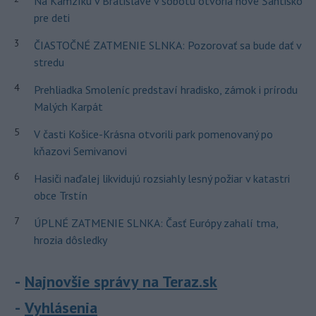
Na Kamzíku v Bratislave v sobotu otvoria nové Šantisko
pre deti
3
ČIASTOČNÉ ZATMENIE SLNKA: Pozorovať sa bude dať v
stredu
4
Prehliadka Smoleníc predstaví hradisko, zámok i prírodu
Malých Karpát
5
V časti Košice-Krásna otvorili park pomenovaný po
kňazovi Semivanovi
6
Hasiči naďalej likvidujú rozsiahly lesný požiar v katastri
obce Trstín
7
ÚPLNÉ ZATMENIE SLNKA: Časť Európy zahalí tma,
hrozia dôsledky
Najnovšie správy na Teraz.sk
Vyhlásenia