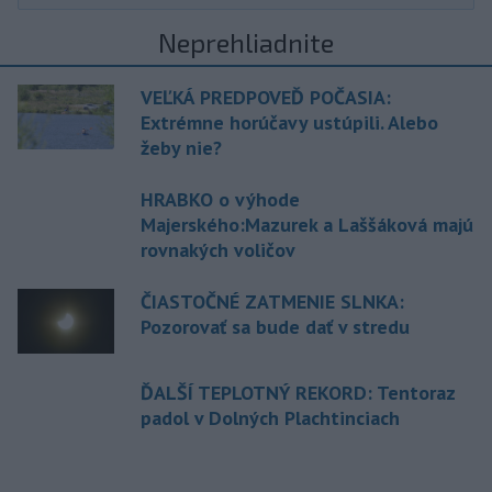
Neprehliadnite
VEĽKÁ PREDPOVEĎ POČASIA:
Extrémne horúčavy ustúpili. Alebo
žeby nie?
HRABKO o výhode
Majerského:Mazurek a Laššáková majú
rovnakých voličov
ČIASTOČNÉ ZATMENIE SLNKA:
Pozorovať sa bude dať v stredu
ĎALŠÍ TEPLOTNÝ REKORD: Tentoraz
padol v Dolných Plachtinciach