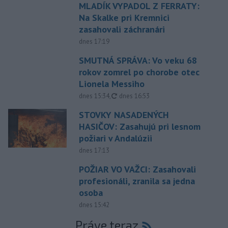
MLADÍK VYPADOL Z FERRATY:
Na Skalke pri Kremnici
zasahovali záchranári
dnes 17:19
SMUTNÁ SPRÁVA: Vo veku 68
rokov zomrel po chorobe otec
Lionela Messiho
aktualizované
dnes 15:34
,
dnes 16:53
STOVKY NASADENÝCH
HASIČOV: Zasahujú pri lesnom
požiari v Andalúzii
dnes 17:13
POŽIAR VO VAŽCI: Zasahovali
profesionáli, zranila sa jedna
osoba
dnes 15:42
Práve teraz