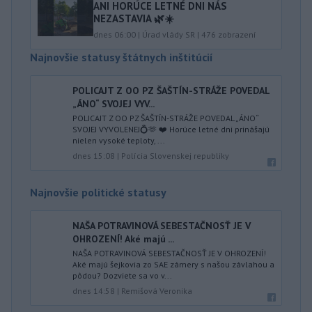
ANI HORÚCE LETNÉ DNI NÁS
NEZASTAVIA 🌿☀️
dnes 06:00
|
Úrad vlády SR
|
476
zobrazení
Najnovšie statusy štátnych inštitúcií
POLICAJT Z OO PZ ŠAŠTÍN-STRÁŽE POVEDAL
„ÁNO“ SVOJEJ VYV...
POLICAJT Z OO PZ ŠAŠTÍN-STRÁŽE POVEDAL „ÁNO“
SVOJEJ VYVOLENEJ💍🫶 ❤️ Horúce letné dni prinášajú
nielen vysoké teploty, ...
dnes 15:08
|
Polícia Slovenskej republiky
Najnovšie politické statusy
NAŠA POTRAVINOVÁ SEBESTAČNOSŤ JE V
OHROZENÍ! Aké majú ...
NAŠA POTRAVINOVÁ SEBESTAČNOSŤ JE V OHROZENÍ!
Aké majú šejkovia zo SAE zámery s našou závlahou a
pôdou? Dozviete sa vo v...
dnes 14:58
|
Remišová Veronika