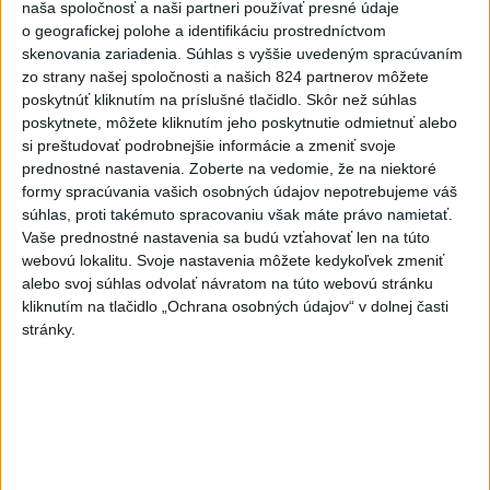
funguje, kde sú jej limity, aj to, ako si budovať zdravý vzťah k
naša spoločnosť a naši partneri používať presné údaje
technológiám.
o geografickej polohe a identifikáciu prostredníctvom
skenovania zariadenia. Súhlas s vyššie uvedeným spracúvaním
dnes 10:53
zo strany našej spoločnosti a našich 824 partnerov môžete
Slovensko
poskytnúť kliknutím na príslušné tlačidlo. Skôr než súhlas
poskytnete, môžete kliknutím jeho poskytnutie odmietnuť alebo
si preštudovať podrobnejšie informácie a zmeniť svoje
Ferraty lákajú viac turistov, najdlhší
prednostné nastavenia.
Zoberte na vedomie, že na niektoré
visutý lanový most je na Skalke
formy spracúvania vašich osobných údajov nepotrebujeme váš
dnes 17:26
súhlas, proti takémuto spracovaniu však máte právo namietať.
Vaše prednostné nastavenia sa budú vzťahovať len na túto
webovú lokalitu. Svoje nastavenia môžete kedykoľvek zmeniť
DOVOLENKÁRI, POZOR: Fotky z dovolenky môžu prilákať
alebo svoj súhlas odvolať návratom na túto webovú stránku
zlodejov
kliknutím na tlačidlo „Ochrana osobných údajov“ v dolnej časti
stránky.
Kúpele Brusno pripravujú 19. ročník festivalu Jozefa
Bednárika
Dielo týždňa SNG: Za(k)liate peniaze - liatie od Miloša Boďu
Zahraničie