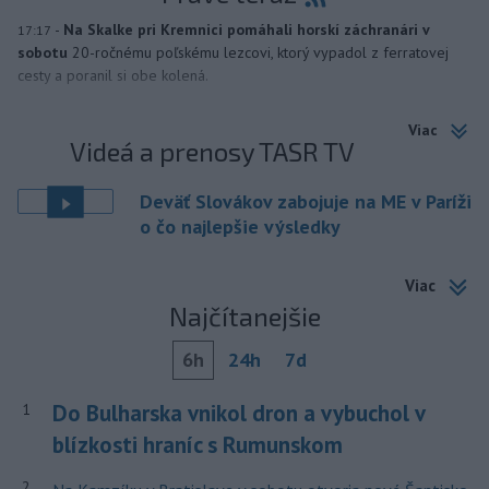
-
Na Skalke pri Kremnici pomáhali horskí záchranári v
17:17
sobotu
20-ročnému poľskému lezcovi, ktorý vypadol z ferratovej
cesty a poranil si obe kolená.
Viac
Videá a prenosy TASR TV
Deväť Slovákov zabojuje na ME v Paríži
o čo najlepšie výsledky
Viac
Najčítanejšie
6h
24h
7d
Do Bulharska vnikol dron a vybuchol v
1
blízkosti hraníc s Rumunskom
2