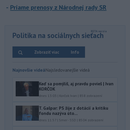
Priame prenosy z Národnej rady SR
Politika na sociálnych sieťach
Zobraziť viac
Info
Najnovšie videá
Najsledovanejšie videá
Keď sa pomýliš, aj pravdu povieš | Ivan
KORČOK
dnes 13:03
|
Korčok Ivan
|
858
zobrazení
T. Gašpar: PS žije z dotácií a kritiku
fondu nazýva úto...
dnes 11:57
|
Smer - SSD
|
8504
zobrazení