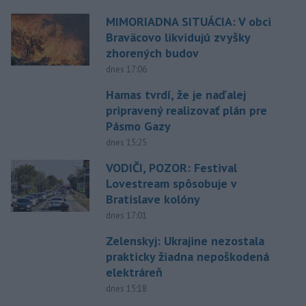
MIMORIADNA SITUÁCIA: V obci
Braväcovo likvidujú zvyšky
zhorených budov
dnes 17:06
Hamas tvrdí, že je naďalej
pripravený realizovať plán pre
Pásmo Gazy
dnes 15:25
VODIČI, POZOR: Festival
Lovestream spôsobuje v
Bratislave kolóny
dnes 17:01
Zelenskyj: Ukrajine nezostala
prakticky žiadna nepoškodená
elektráreň
dnes 15:18