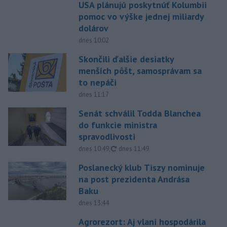
USA plánujú poskytnúť Kolumbii
pomoc vo výške jednej miliardy
dolárov
dnes 10:02
Skončili ďalšie desiatky
menších pôšt, samosprávam sa
to nepáči
dnes 11:17
Senát schválil Todda Blanchea
do funkcie ministra
spravodlivosti
aktualizované
dnes 10:49
,
dnes 11:49
Poslanecký klub Tiszy nominuje
na post prezidenta Andrása
Baku
dnes 13:44
Agrorezort: Aj vlani hospodárila