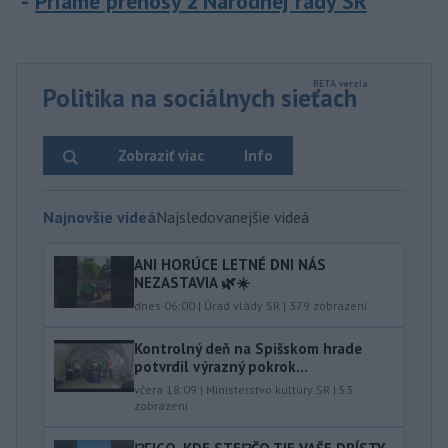
Priame prenosy z Národnej rady SR
Politika na sociálnych sieťach
Zobraziť viac
Info
Najnovšie videá
Najsledovanejšie videá
ANI HORÚCE LETNÉ DNI NÁS
NEZASTAVIA 🌿☀️
dnes 06:00
|
Úrad vlády SR
|
379
zobrazení
Kontrolný deň na Spišskom hrade
potvrdil výrazný pokrok...
včera 18:09
|
Ministerstvo kultúry SR
|
53
zobrazení