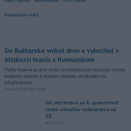
Dielo týždňa
Referendum
MS v hokeji
Komunálne voľby
Do Bulharska vnikol dron a vybuchol v
blízkosti hraníc s Rumunskom
Podľa Radeva sa dron zrútil na slnečnicovom poli a pri tomto
incidente nedošlo k žiadnym obetiam ani škodám na
infraštruktúre.
aktualizované
dnes 12:45
,
dnes 13:45
Od septembra sa AI gramotnosť
stane súčasťou vzdelávania na
ZŠ
dnes 10:53