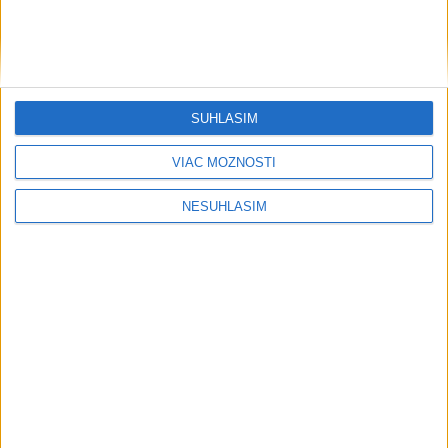
....
SÚHLASÍM
VIAC MOŽNOSTÍ
NESÚHLASÍM
....