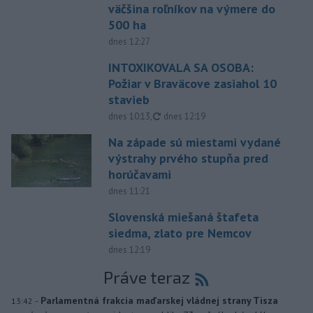
väčšina roľníkov na výmere do
500 ha
dnes 12:27
INTOXIKOVALA SA OSOBA:
Požiar v Braväcove zasiahol 10
stavieb
aktualizované
dnes 10:13
,
dnes 12:19
Na západe sú miestami vydané
výstrahy prvého stupňa pred
horúčavami
dnes 11:21
Slovenská miešaná štafeta
siedma, zlato pre Nemcov
dnes 12:19
Práve teraz
-
Parlamentná frakcia maďarskej vládnej strany Tisza
13:42