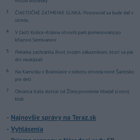
hrozia dôsledky
3
ČIASTOČNÉ ZATMENIE SLNKA: Pozorovať sa bude dať v
stredu
4
V časti Košice-Krásna otvorili park pomenovaný po
kňazovi Semivanovi
5
Pekárka zachránila život svojim zákazníkom, ktorí sa pár
dní neukázali
6
Na Kamzíku v Bratislave v sobotu otvoria nové Šantisko
pre deti
7
Obranca Kaša dostal od Žiliny povolenie hľadať si nový
klub
Najnovšie správy na Teraz.sk
Vyhlásenia