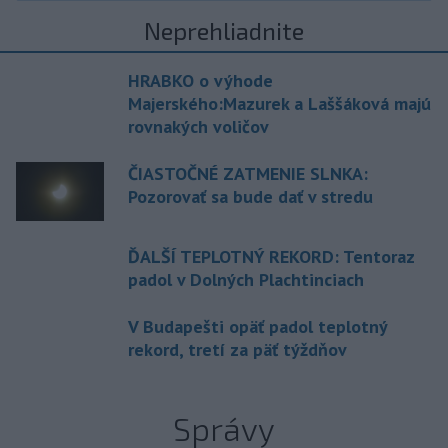
Neprehliadnite
HRABKO o výhode
Majerského:Mazurek a Laššáková majú
rovnakých voličov
ČIASTOČNÉ ZATMENIE SLNKA:
Pozorovať sa bude dať v stredu
ĎALŠÍ TEPLOTNÝ REKORD: Tentoraz
padol v Dolných Plachtinciach
V Budapešti opäť padol teplotný
rekord, tretí za päť týždňov
Správy