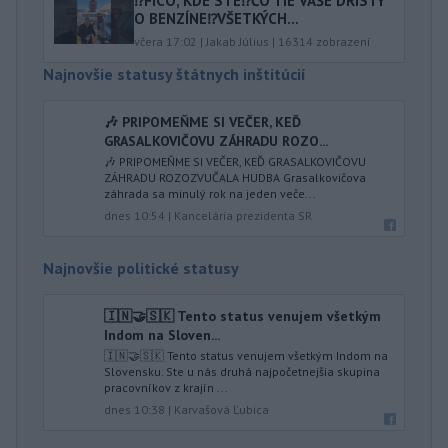
⁉️FICO, KDE STE⁉️ČO TIE VAŠE DRÍSTY
O BENZÍNE⁉️VŠETKÝCH...
včera 17:02
|
Jakab Július
|
16314
zobrazení
Najnovšie statusy štátnych inštitúcií
🎶 PRIPOMEŇME SI VEČER, KEĎ
GRASALKOVIČOVU ZÁHRADU ROZO...
🎶 PRIPOMEŇME SI VEČER, KEĎ GRASALKOVIČOVU
ZÁHRADU ROZOZVUČALA HUDBA Grasalkovičova
záhrada sa minulý rok na jeden veče...
dnes 10:54
|
Kancelária prezidenta SR
Najnovšie politické statusy
🇮🇳🤝🇸🇰 Tento status venujem všetkým
Indom na Sloven...
🇮🇳🤝🇸🇰 Tento status venujem všetkým Indom na
Slovensku. Ste u nás druhá najpočetnejšia skupina
pracovníkov z krajín ...
dnes 10:38
|
Karvašová Ľubica