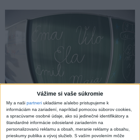
Vážime si vaše súkromie
Od septembra sa AI gramotnosť stane
My a naši
partneri
ukladáme a/alebo pristupujeme k
informáciám na zariadení, napríklad pomocou súborov cookies,
súčasťou vzdelávania na ZŠ
a spracúvame osobné údaje, ako sú jedinečné identifikátory a
štandardné informácie odosielané zariadením na
Žiaci sa budú podľa ministerstva učiť rozumieť tomu, ako AI
personalizovanú reklamu a obsah, meranie reklamy a obsahu,
funguje, kde sú jej limity, aj to, ako si budovať zdravý vzťah k
prieskumy publika a vývoj služieb.
S vaším povolením môže
technológiám.