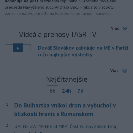
nominuje na post
prezidenta republiky 73-ročného bývalého
predsedu Najvyššieho súdu Andrása Baku. Frakcia to v sobotu
oznámila na svojom účte na Facebooku po tajnom hlasovaní.
Viac
Videá a prenosy TASR TV
Deväť Slovákov zabojuje na ME v Paríži
o čo najlepšie výsledky
Viac
Najčítanejšie
6h
24h
7d
Do Bulharska vnikol dron a vybuchol v
1
blízkosti hraníc s Rumunskom
2
ÚPLNÉ ZATMENIE SLNKA: Časť Európy zahalí tma,