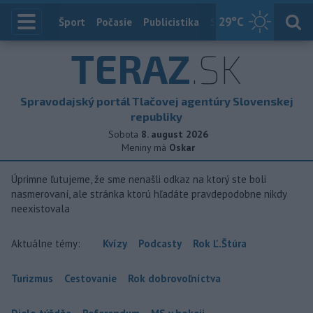
29
°C
Index
Šport
Počasie
Publicistika
Slovensko
Zahranič
TERAZ
.SK
Spravodajský portál Tlačovej agentúry Slovenskej
republiky
Sobota
8. august 2026
Meniny má
Oskar
Úprimne ľutujeme, že sme nenašli odkaz na ktorý ste boli
nasmerovaní, ale stránka ktorú hľadáte pravdepodobne nikdy
neexistovala
Aktuálne témy:
Kvízy
Podcasty
Rok Ľ.Štúra
Turizmus
Cestovanie
Rok dobrovoľníctva