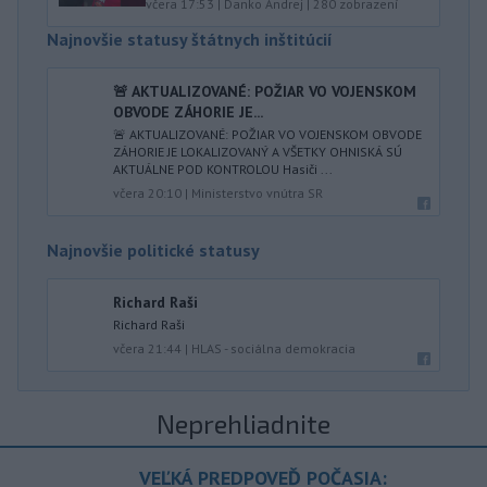
včera 17:53
|
Danko Andrej
|
280
zobrazení
Najnovšie statusy štátnych inštitúcií
🚨 AKTUALIZOVANÉ: POŽIAR VO VOJENSKOM
OBVODE ZÁHORIE JE...
🚨 AKTUALIZOVANÉ: POŽIAR VO VOJENSKOM OBVODE
ZÁHORIE JE LOKALIZOVANÝ A VŠETKY OHNISKÁ SÚ
AKTUÁLNE POD KONTROLOU Hasiči ...
včera 20:10
|
Ministerstvo vnútra SR
Najnovšie politické statusy
Richard Raši
Richard Raši
včera 21:44
|
HLAS - sociálna demokracia
Neprehliadnite
VEĽKÁ PREDPOVEĎ POČASIA: