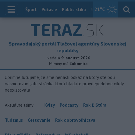
21
°C
Index
Šport
Počasie
Publicistika
Slovensko
Zahranič
TERAZ
.SK
Spravodajský portál Tlačovej agentúry Slovenskej
republiky
Nedela
9. august 2026
Meniny má
Ľubomíra
Úprimne ľutujeme, že sme nenašli odkaz na ktorý ste boli
nasmerovaní, ale stránka ktorú hľadáte pravdepodobne nikdy
neexistovala
Aktuálne témy:
Kvízy
Podcasty
Rok Ľ.Štúra
Turizmus
Cestovanie
Rok dobrovoľníctva