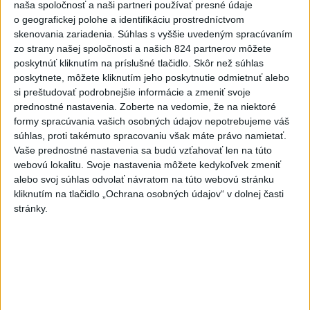
naša spoločnosť a naši partneri používať presné údaje
Slovensko
o geografickej polohe a identifikáciu prostredníctvom
skenovania zariadenia. Súhlas s vyššie uvedeným spracúvaním
Fico: Suchá musia viesť k
zo strany našej spoločnosti a našich 824 partnerov môžete
razantnejšej ochrane vody na
poskytnúť kliknutím na príslušné tlačidlo. Skôr než súhlas
Slovensku
poskytnete, môžete kliknutím jeho poskytnutie odmietnuť alebo
si preštudovať podrobnejšie informácie a zmeniť svoje
včera 21:39
prednostné nastavenia.
Zoberte na vedomie, že na niektoré
Polícia vyzýva mladých, aby boli opatrní s požívaním
formy spracúvania vašich osobných údajov nepotrebujeme váš
alkoholu
súhlas, proti takémuto spracovaniu však máte právo namietať.
Vaše prednostné nastavenia sa budú vzťahovať len na túto
MZVEZ: V Nemecku zavedú zákaz konzumácie alkoholu na
webovú lokalitu. Svoje nastavenia môžete kedykoľvek zmeniť
staniciach
alebo svoj súhlas odvolať návratom na túto webovú stránku
kliknutím na tlačidlo „Ochrana osobných údajov“ v dolnej časti
POZOR NA HARÚČAVY: SHMÚ vydalo výstrahy prvého
stránky.
stupňa pred teplom
Zahraničie
Turecko vyzvalo Ukrajinu a Rusko na
zastavenie útokov v Čiernom mori