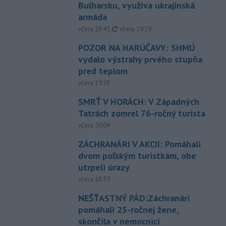
Bulharsku, využíva ukrajinská
armáda
aktualizované
včera 18:43
,
včera 19:29
POZOR NA HARÚČAVY: SHMÚ
vydalo výstrahy prvého stupňa
pred teplom
včera 19:28
SMRŤ V HORÁCH: V Západných
Tatrách zomrel 76-ročný turista
včera 20:04
ZÁCHRANÁRI V AKCII: Pomáhali
dvom poľským turistkám, obe
utrpeli úrazy
včera 18:39
NEŠŤASTNÝ PÁD:Záchranári
pomáhali 25-ročnej žene,
skončila v nemocnici