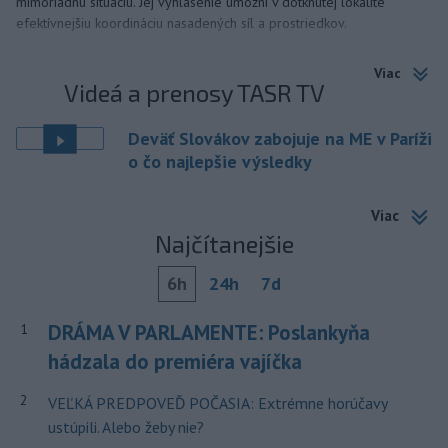
mimoriadnu situáciu. Jej vyhlásenie umožní v dotknutej lokalite
efektívnejšiu koordináciu nasadených síl a prostriedkov.
Viac
Videá a prenosy TASR TV
Deväť Slovákov zabojuje na ME v Paríži
o čo najlepšie výsledky
Viac
Najčítanejšie
6h
24h
7d
DRÁMA V PARLAMENTE: Poslankyňa
1
hádzala do premiéra vajíčka
2
VEĽKÁ PREDPOVEĎ POČASIA: Extrémne horúčavy
ustúpili. Alebo žeby nie?