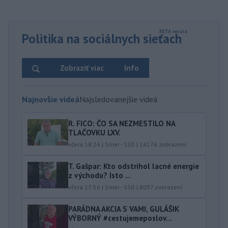
Politika na sociálnych sieťach
Zobraziť viac
Info
Najnovšie videá
Najsledovanejšie videá
R. FICO: ČO SA NEZMESTILO NA
TLAČOVKU LXV.
včera 18:24
|
Smer - SSD
|
14276
zobrazení
T. Gašpar: Kto odstrihol lacné energie
z východu? Isto ...
včera 17:56
|
Smer - SSD
|
8037
zobrazení
PARÁDNA AKCIA S VAMI, GULÁŠIK
VÝBORNÝ #cestujemeposlov...