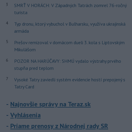
3
SMRŤ V HORÁCH: V Západných Tatrách zomrel 76-ročný
turista
4
Typ dronu, ktorý vybuchol v Bulharsku, využíva ukrajinská
armáda
5
Prešov remizoval v domácom dueli 3. kola s Liptovským
Mikulášom
6
POZOR NA HARÚČAVY: SHMÚ vydalo výstrahy prvého
stupňa pred teplom
7
Vysoké Tatry zaviedli systém evidencie hostí prepojený s
Tatry Card
Najnovšie správy na Teraz.sk
Vyhlásenia
Priame prenosy z Národnej rady SR