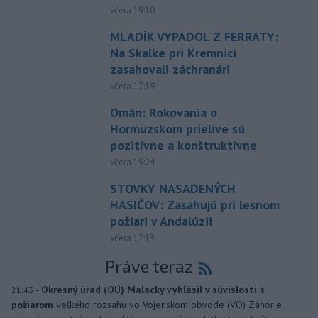
včera 19:10
MLADÍK VYPADOL Z FERRATY:
Na Skalke pri Kremnici
zasahovali záchranári
včera 17:19
Omán: Rokovania o
Hormuzskom prielive sú
pozitívne a konštruktívne
včera 19:24
STOVKY NASADENÝCH
HASIČOV: Zasahujú pri lesnom
požiari v Andalúzii
včera 17:13
Práve teraz
-
Okresný úrad (OÚ) Malacky vyhlásil v súvislosti s
21:43
požiarom
veľkého rozsahu vo Vojenskom obvode (VO) Záhorie