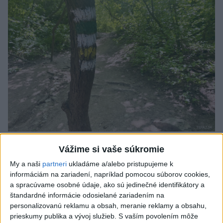
SMRŤ V HORÁCH: V Západných Tatrách
Vážime si vaše súkromie
zomrel 76-ročný turista
My a naši
partneri
ukladáme a/alebo pristupujeme k
informáciám na zariadení, napríklad pomocou súborov cookies,
Muža sa na základe telefonickej inštruktáže operátorky
a spracúvame osobné údaje, ako sú jedinečné identifikátory a
záchrannej zdravotnej služby pokúsili zachrániť riadenou
štandardné informácie odosielané zariadením na
resuscitáciou.
personalizovanú reklamu a obsah, meranie reklamy a obsahu,
včera 20:04
prieskumy publika a vývoj služieb.
S vaším povolením môže