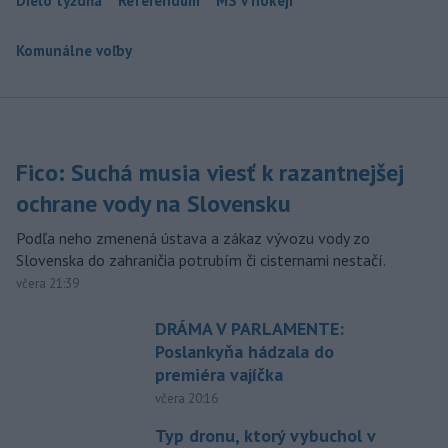
Dielo týždňa
Referendum
MS v hokeji
Komunálne voľby
Fico: Suchá musia viesť k razantnejšej
ochrane vody na Slovensku
Podľa neho zmenená ústava a zákaz vývozu vody zo
Slovenska do zahraničia potrubím či cisternami nestačí.
včera 21:39
DRÁMA V PARLAMENTE:
Poslankyňa hádzala do
premiéra vajíčka
včera 20:16
Typ dronu, ktorý vybuchol v