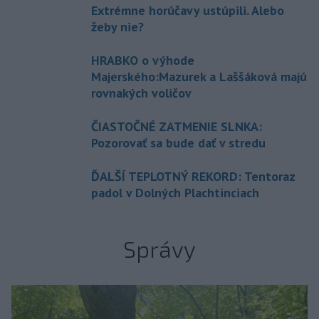
Extrémne horúčavy ustúpili. Alebo
žeby nie?
HRABKO o výhode
Majerského:Mazurek a Laššáková majú
rovnakých voličov
ČIASTOČNÉ ZATMENIE SLNKA:
Pozorovať sa bude dať v stredu
ĎALŠÍ TEPLOTNÝ REKORD: Tentoraz
padol v Dolných Plachtinciach
Správy