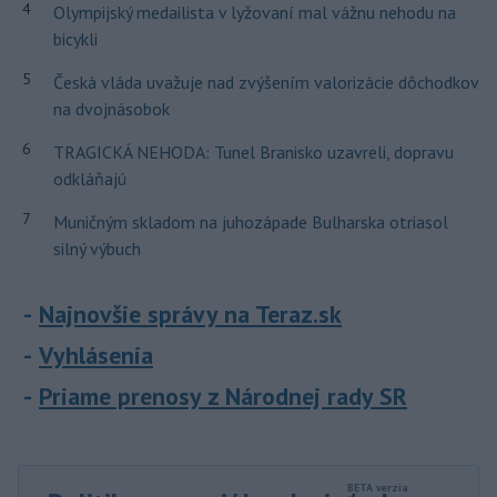
4
Olympijský medailista v lyžovaní mal vážnu nehodu na
bicykli
5
Česká vláda uvažuje nad zvýšením valorizácie dôchodkov
na dvojnásobok
6
TRAGICKÁ NEHODA: Tunel Branisko uzavreli, dopravu
odkláňajú
7
Muničným skladom na juhozápade Bulharska otriasol
silný výbuch
Najnovšie správy na Teraz.sk
Vyhlásenia
Priame prenosy z Národnej rady SR