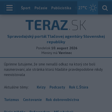
27
°C
Index
Šport
Počasie
Publicistika
Slovensko
Zahranič
TERAZ
.SK
Spravodajský portál Tlačovej agentúry Slovenskej
republiky
Pondelok
10. august 2026
Meniny má
Vavrinec
Úprimne ľutujeme, že sme nenašli odkaz na ktorý ste boli
nasmerovaní, ale stránka ktorú hľadáte pravdepodobne nikdy
neexistovala
Aktuálne témy:
Kvízy
Podcasty
Rok Ľ.Štúra
Turizmus
Cestovanie
Rok dobrovoľníctva