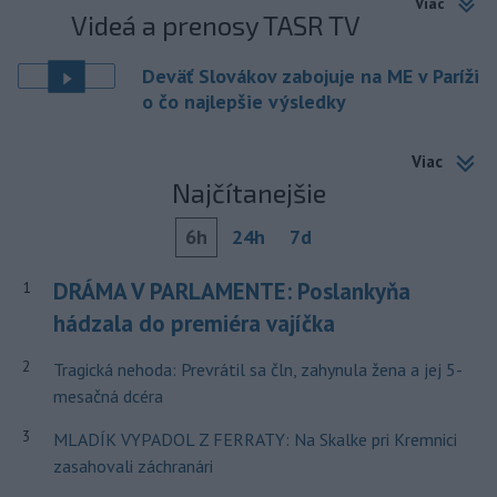
Viac
Videá a prenosy TASR TV
Deväť Slovákov zabojuje na ME v Paríži
o čo najlepšie výsledky
Viac
Najčítanejšie
6h
24h
7d
DRÁMA V PARLAMENTE: Poslankyňa
1
hádzala do premiéra vajíčka
2
Tragická nehoda: Prevrátil sa čln, zahynula žena a jej 5-
mesačná dcéra
3
MLADÍK VYPADOL Z FERRATY: Na Skalke pri Kremnici
zasahovali záchranári