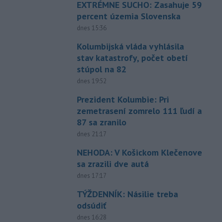
EXTRÉMNE SUCHO: Zasahuje 59
percent územia Slovenska
dnes 15:36
Kolumbijská vláda vyhlásila
stav katastrofy, počet obetí
stúpol na 82
dnes 19:52
Prezident Kolumbie: Pri
zemetrasení zomrelo 111 ľudí a
87 sa zranilo
dnes 21:17
NEHODA: V Košickom Klečenove
sa zrazili dve autá
dnes 17:17
TÝŽDENNÍK: Násilie treba
odsúdiť
dnes 16:28