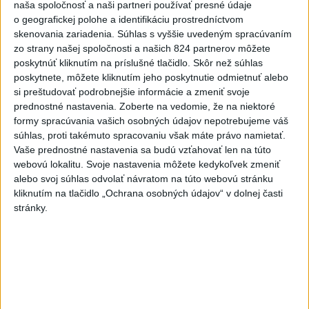
naša spoločnosť a naši partneri používať presné údaje
rýchlosť
o geografickej polohe a identifikáciu prostredníctvom
skenovania zariadenia. Súhlas s vyššie uvedeným spracúvaním
Rezort vnútra nevyhovel páru rovnakého pohlavia pri zápise
zo strany našej spoločnosti a našich 824 partnerov môžete
manželstva
poskytnúť kliknutím na príslušné tlačidlo. Skôr než súhlas
poskytnete, môžete kliknutím jeho poskytnutie odmietnuť alebo
Štatistika: Čo malo vlani najvyšší podiel trestnej činnosti?
si preštudovať podrobnejšie informácie a zmeniť svoje
prednostné nastavenia.
Zoberte na vedomie, že na niektoré
formy spracúvania vašich osobných údajov nepotrebujeme váš
Zahraničie
súhlas, proti takémuto spracovaniu však máte právo namietať.
Vaše prednostné nastavenia sa budú vzťahovať len na túto
Prezident Kolumbie: Pri zemetrasení
webovú lokalitu. Svoje nastavenia môžete kedykoľvek zmeniť
zomrelo 111 ľudí a 87 sa zranilo
alebo svoj súhlas odvolať návratom na túto webovú stránku
dnes 21:17
kliknutím na tlačidlo „Ochrana osobných údajov“ v dolnej časti
stránky.
Fínsko obnovilo vlakové spojenie so Švédskom
OSN je po zemetrasení v Kolumbii pripravená poskytnúť
pomoc
Kolumbijská vláda vyhlásila stav katastrofy, počet obetí