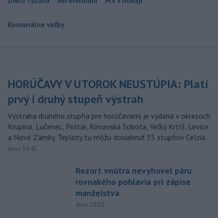
Dielo týždňa
Referendum
MS v hokeji
Komunálne voľby
HORÚČAVY V UTOROK NEUSTÚPIA: Platí
prvý i druhý stupeň výstrah
Výstraha druhého stupňa pre horúčavami je vydaná v okresoch
Krupina, Lučenec, Poltár, Rimavská Sobota, Veľký Krtíš, Levice
a Nové Zámky. Teploty tu môžu dosiahnuť 35 stupňov Celzia.
dnes 18:41
Rezort vnútra nevyhovel páru
rovnakého pohlavia pri zápise
manželstva
dnes 18:02