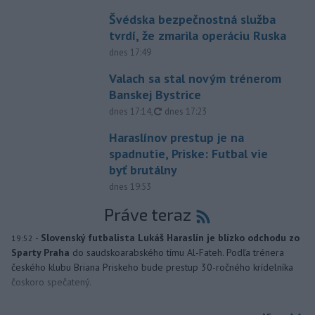
Švédska bezpečnostná služba
tvrdí, že zmarila operáciu Ruska
dnes 17:49
Valach sa stal novým trénerom
Banskej Bystrice
aktualizované
dnes 17:14
,
dnes 17:23
Haraslínov prestup je na
spadnutie, Priske: Futbal vie
byť brutálny
dnes 19:53
Práve teraz
-
Slovenský futbalista Lukáš Haraslín je blízko odchodu zo
19:52
Sparty Praha
do saudskoarabského tímu Al-Fateh. Podľa trénera
českého klubu Briana Priskeho bude prestup 30-ročného krídelníka
čoskoro spečatený.