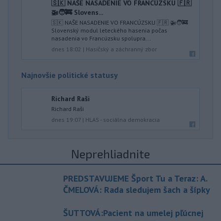
🇸🇰 NAŠE NASADENIE VO FRANCÚZSKU 🇫🇷
🚁🧑‍🚒 Slovens...
🇸🇰 NAŠE NASADENIE VO FRANCÚZSKU 🇫🇷 🚁🧑‍🚒
Slovenský modul leteckého hasenia počas
nasadenia vo Francúzsku spolupra...
dnes 18:02
|
Hasičský a záchranný zbor
Najnovšie politické statusy
Richard Raši
Richard Raši
dnes 19:07
|
HLAS - sociálna demokracia
Neprehliadnite
PREDSTAVUJEME Šport Tu a Teraz: A.
ČMELOVÁ: Rada sledujem šach a šípky
ŠUTTOVÁ:Pacient na umelej pľúcnej