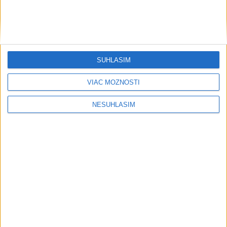
....
SÚHLASÍM
VIAC MOŽNOSTÍ
NESÚHLASÍM
Neprehliadnite