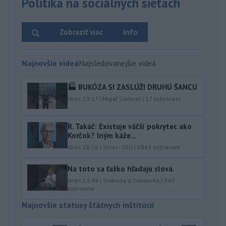
Politika na sociálnych sieťach
Zobraziť viac
Info
Najnovšie videá
Najsledovanejšie videá
🏭 BUKÓZA SI ZASLÚŽI DRUHÚ ŠANCU
dnes 19:17
|
Migaľ Samuel
|
17
zobrazení
R. Takáč: Existuje väčší pokrytec ako
Korčok? Iným káže...
dnes 16:16
|
Smer - SSD
|
5843
zobrazení
Na toto sa ťažko hľadajú slová.
dnes 13:48
|
Sloboda a Solidarita
|
940
zobrazení
Najnovšie statusy štátnych inštitúcií